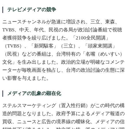
テレビメディアの競争
ニュースチャンネルが急速に増設され、三立、東森、
TVBS、中天、年代、民視の各局が政治討論番組で視聴
者獲得競争を繰り広げました。「2100全民開講」
（TVBS）、「新聞駭客」（三立）、「頭家來開講」
（民視）などの番組は、台湾特有の「名嘴（めいすい）
文化」を生み出しました。政治的立場が明確なコメンテ
ーターが毎晩画面を独占し、台湾の政治討論の生態に深
い影響を与えました。
メディアの乱象の顕在化
ステルスマーケティング（置入性行銷）がこの時代の構
造的問題となりました。政府予算によるメディア報道の
買収、ニュースと広告の境界線の曖昧化、メディアの信