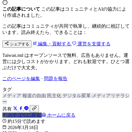
この記事について
この記事はコミュニティとAIの協力によ
り作成されました。
この記事はコミュニティが共同で執筆し、継続的に校訂して
います。読み終えたら、できることは：
編集・貢献する
運営を支援する
シェアする
Taiwan.md はオープンソースで無料、広告もありません。運
営には少しコストがかかります。どれも歓迎です。ひとつ選
ぶだけで大丈夫。
このページを編集
·
問題を報告
タグ
メディア
報道の自由
民主化
デジタル変革
メディアリテラシ
ー
共有
カテゴリに戻る
ホームに戻る
約15分で読めます
2026年3月18日