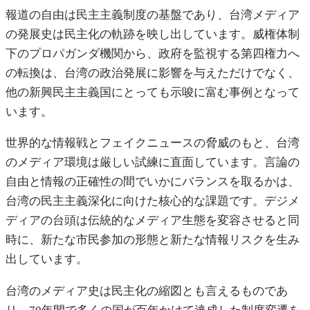
報道の自由は民主主義制度の基盤であり、台湾メディア
の発展史は民主化の軌跡を映し出しています。威権体制
下のプロパガンダ機関から、政府を監視する第四権力へ
の転換は、台湾の政治発展に影響を与えただけでなく、
他の新興民主主義国にとっても示唆に富む事例となって
います。
世界的な情報戦とフェイクニュースの脅威のもと、台湾
のメディア環境は厳しい試練に直面しています。言論の
自由と情報の正確性の間でいかにバランスを取るかは、
台湾の民主主義深化に向けた核心的な課題です。デジメ
ディアの台頭は伝統的なメディア生態を変容させると同
時に、新たな市民参加の形態と新たな情報リスクを生み
出しています。
台湾のメディア史は民主化の縮図とも言えるものであ