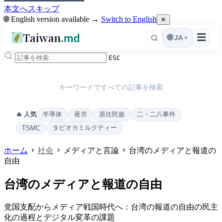
本文へスキップ
🌐 English version available →
Switch to English
✕
Taiwan
.md
☰
🌐
JA
▾
ESC
キーワードですべての記事を検索
半導体
夜市
原住民族
二・二八事件
🔥 人気
タピオカミルクティー
TSMC
ホーム
社会
メディアと言論
台湾のメディアと報道の
自由
台湾のメディアと報道の自由
党国支配からメディア戦国時代へ：台湾の報道の自由の民主
化の過程とデジタル変革の課題