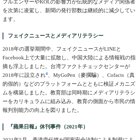
フルエンサーやKOLの影響力が伝統的なメディア関係者
を次第に凌駕し、新聞の発行部数は継続的に減少してい
ます。
フェイクニュースとメディアリテラシー
2018年の選挙期間中、フェイクニュースがLINEと
Facebook上で大量に拡散し、中国大陸による情報戦の指
摘も浮上しました。台湾ファクトチェックセンターが
4
2018年に設立され
、MyGoPen（麥擱騙）、Cofacts（真
的假的）などのプラットフォームとともに検証メカニズ
ムを構築しました。教育部は同時期にメディアリテラシ
ーをカリキュラムに組み込み、教育の側面から市民の情
報判別能力の向上を図りました。
『蘋果日報』休刊事件（2021年）
2021年5月、香港壹伝媒が国家安全法制による制裁によ