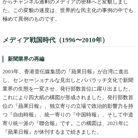
からチャンネル過剰のメディアの密林へと変貌しまし
た。この変貌の速度は、世界的な民主化の事例の中でも
極めて異例のものです。
メディア戦国時代（1996〜2010年）
新聞業界の再編
2003年、香港壹伝媒集団の『蘋果日報』が台湾に進出
し、センセーショナルな見出しとパパラッチ文化で新聞
業界の生態を一変させ、発行部数首位に躍り出ました。
これにより四大紙の構図が形成されました。発行部数首
位の『蘋果日報』、独立寄りの立場で政治的影響力を持
つ『自由時報』、統一寄りの『中国時報』、そして中道
寄り統一派の『聯合報』です。この構図は、2021年に
『蘋果日報』が休刊するまで続きました。