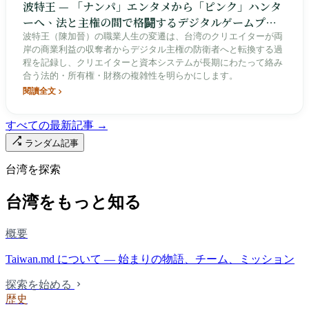
波特王 — 「ナンパ」エンタメから「ピンク」ハンタ
ーへ、法と主権の間で格闘するデジタルゲームプレ
イヤー
波特王（陳加晉）の職業人生の変遷は、台湾のクリエイターが両
岸の商業利益の収奪者からデジタル主権の防衛者へと転換する過
程を記録し、クリエイターと資本システムが長期にわたって絡み
合う法的・所有権・財務の複雑性を明らかにします。
閱讀全文
すべての最新記事 →
ランダム記事
台湾を探索
台湾をもっと知る
概要
Taiwan.md について — 始まりの物語、チーム、ミッション
探索を始める
歴史