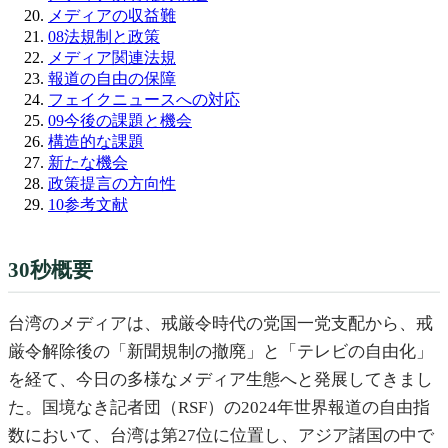
メディアの収益難
08
法規制と政策
メディア関連法規
報道の自由の保障
フェイクニュースへの対応
09
今後の課題と機会
構造的な課題
新たな機会
政策提言の方向性
10
参考文献
30秒概要
台湾のメディアは、戒厳令時代の党国一党支配から、戒
厳令解除後の「新聞規制の撤廃」と「テレビの自由化」
を経て、今日の多様なメディア生態へと発展してきまし
た。国境なき記者団（RSF）の2024年世界報道の自由指
数において、台湾は第27位に位置し、アジア諸国の中で