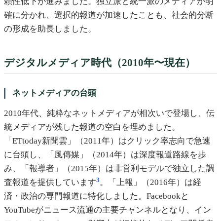
頼性低下が進みました。独立派と統一派のメディアが明
確に分かれ、選択的報道が加速したことも、社会的分断
の形成を助長しました。
デジタルメディア時代（2010年〜現在）
ネットメディアの台頭
2010年代、純粋なネットメディアが相次いで登場し、伝
統メディアが残した報道の空白を埋めました。
「ETtoday新聞雲」（2011年）はクリック率志向で急速
に台頭し、「風傳媒」（2014年）は深度報道路線を歩
み、「報導者」（2015年）は非営利モデルで独立した調
3
査報道を提供しています
。「上報」（2016年）は経
済・政治の専門報道に特化しました。Facebookと
YouTubeがニュース流通の主要チャンネルとなり、イン