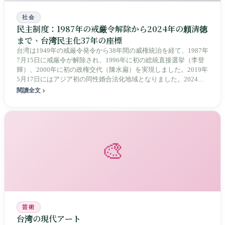
社会
民主制度：1987年の戒厳令解除から2024年の頼清徳
まで、台湾民主化37年の座標
台湾は1949年の戒厳令発令から38年間の威権統治を経て、1987年
7月15日に戒厳令が解除され、1996年に初の総統直接選挙（李登
輝）、2000年に初の政権交代（陳水扁）を実現しました。2019年
5月17日にはアジア初の同性婚合法化地域となりました。2024年1
月13日、頼清徳が40.05%、558万票で第16代総統に当選し、民進
閱讀全文
党が初の三連覇を達成。国民党が立法院（議会）の第一党議席
（52席）を取り戻し、民進党51席、民衆党8席で、三党いずれも
過半数に届かない新体制となりました。
🎨
芸術
台湾の現代アート