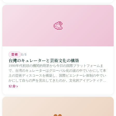
描く。
🎨
芸術
8/8
台湾のキュレーターと芸術文化の構築
1990年代初頭の機関的萌芽から今日の国際プラットフォームま
で、台湾のキュレーターはグローバル化の波の中でいかにして本
土の芸術ディスコースを構築し、国際ビエンナーレ体制の中でい
かにして自らの声を見出してきたのか。文化的アイデンティティ
と専門的制度の30年にわたる進化の歴史。
12 分