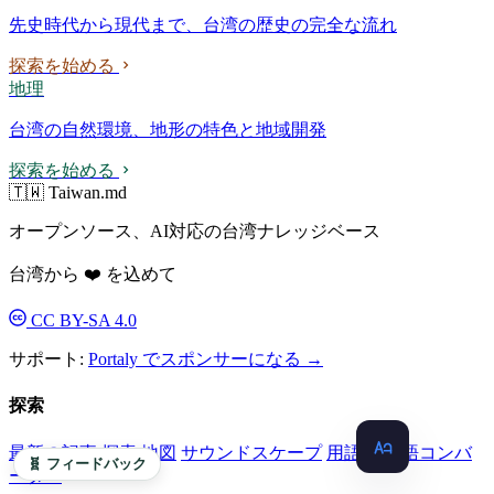
先史時代から現代まで、台湾の歴史の完全な流れ
探索を始める
地理
台湾の自然環境、地形の特色と地域開発
探索を始める
🇹🇼 Taiwan.md
オープンソース、AI対応の台湾ナレッジベース
台湾から ❤️ を込めて
CC BY-SA 4.0
サポート:
Portaly でスポンサーになる →
探索
最新の記事
探索
地図
サウンドスケープ
用語集
用語コンバ
🧬 フィードバック
ーター