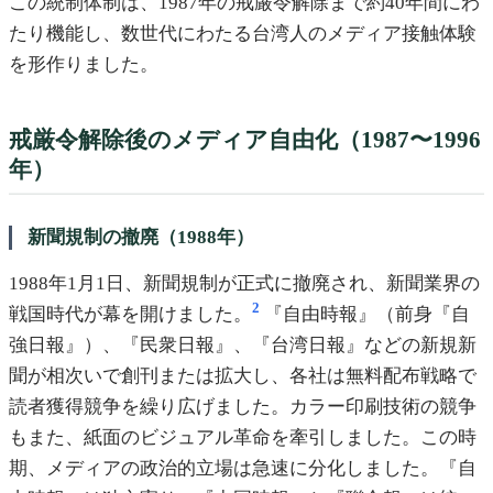
この統制体制は、1987年の戒厳令解除まで約40年間にわ
たり機能し、数世代にわたる台湾人のメディア接触体験
を形作りました。
戒厳令解除後のメディア自由化（1987〜1996
年）
新聞規制の撤廃（1988年）
1988年1月1日、新聞規制が正式に撤廃され、新聞業界の
2
戦国時代が幕を開けました。
『自由時報』（前身『自
強日報』）、『民衆日報』、『台湾日報』などの新規新
聞が相次いで創刊または拡大し、各社は無料配布戦略で
読者獲得競争を繰り広げました。カラー印刷技術の競争
もまた、紙面のビジュアル革命を牽引しました。この時
期、メディアの政治的立場は急速に分化しました。『自