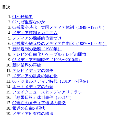
目次
01
30秒概要
02
なぜ重要なのか
03
戒厳令時代：党国メディア体制（1949〜1987年）
メディア統制メカニズム
メディアの機能的位置づけ
04
戒厳令解除後のメディア自由化（1987〜1996年）
新聞規制の撤廃（1988年）
テレビの自由化とケーブルテレビの開放
05
メディア戦国時代（1996〜2010年）
新聞業界の再編
テレビメディアの競争
メディアの乱象の顕在化
06
デジタルメディア時代（2010年〜現在）
ネットメディアの台頭
フェイクニュースとメディアリテラシー
『蘋果日報』休刊事件（2021年）
07
現在のメディア環境の特徴
報道の自由の現状
メディア所有権の構造