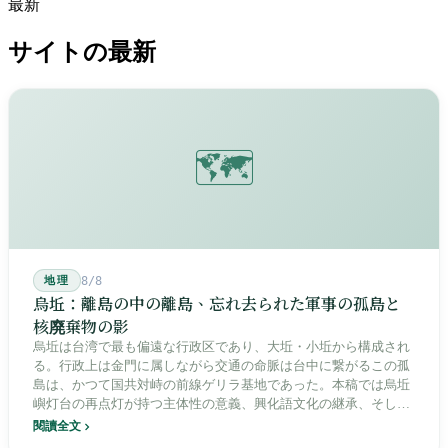
最新
サイトの最新
🗺️
地理
8/8
烏坵：離島の中の離島、忘れ去られた軍事の孤島と
核廃棄物の影
烏坵は台湾で最も偏遠な行政区であり、大坵・小坵から構成され
る。行政上は金門に属しながら交通の命脈は台中に繋がるこの孤
島は、かつて国共対峙の前線ゲリラ基地であった。本稿では烏坵
嶼灯台の再点灯が持つ主体性の意義、興化語文化の継承、そして
20年にわたる核廃棄物処分場選定をめぐる住民投票の論争を深く
閱讀全文
分析し、この辺境の島嶼が国家の物語の中で見せる孤独と韌性を