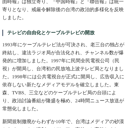
由時報』は独立寄り、『中国時報』と『聯合報』は統一
寄りとなり、戒厳令解除後の台湾の政治的多様化を反映
しました。
テレビの自由化とケーブルテレビの開放
1993年にケーブルテレビ法が可決され、老三台の独占が
終結し、違法ラジオ局が合法化され、チャンネル数が爆
発的に増加しました。1997年に民間全民電視公司（民
視）が開局し、台湾初の民放地上波テレビ局となりまし
た。1998年には公共電視台が正式に開局し、広告収入に
依存しない新たなメディアモデルを確立しました。東
森、TVBS、三立などのケーブルテレビ局の台頭によ
り、政治討論番組が隆盛を極め、24時間ニュース放送が
常態化しました。
新聞規制撤廃からわずか10年で、台湾はメディアの砂漠