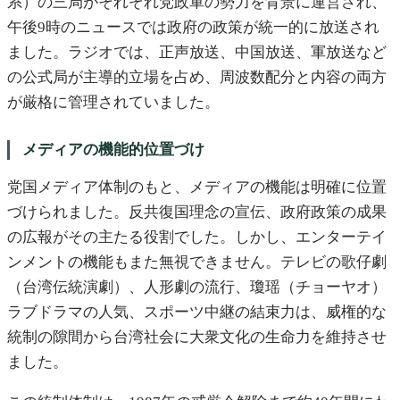
系）の三局がそれぞれ党政軍の勢力を背景に運営され、
午後9時のニュースでは政府の政策が統一的に放送され
ました。ラジオでは、正声放送、中国放送、軍放送など
の公式局が主導的立場を占め、周波数配分と内容の両方
が厳格に管理されていました。
メディアの機能的位置づけ
党国メディア体制のもと、メディアの機能は明確に位置
づけられました。反共復国理念の宣伝、政府政策の成果
の広報がその主たる役割でした。しかし、エンターテイ
ンメントの機能もまた無視できません。テレビの歌仔劇
（台湾伝統演劇）、人形劇の流行、瓊瑶（チョーヤオ）
ラブドラマの人気、スポーツ中継の結束力は、威権的な
統制の隙間から台湾社会に大衆文化の生命力を維持させ
ました。