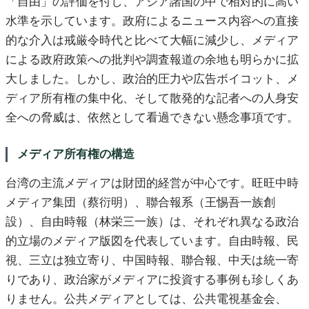
「自由」の評価を付し、アジア諸国の中で相対的に高い
水準を示しています。政府によるニュース内容への直接
的な介入は戒厳令時代と比べて大幅に減少し、メディア
による政府政策への批判や調査報道の余地も明らかに拡
大しました。しかし、政治的圧力や広告ボイコット、メ
ディア所有権の集中化、そして散発的な記者への人身安
全への脅威は、依然として看過できない懸念事項です。
メディア所有権の構造
台湾の主流メディアは財団的経営が中心です。旺旺中時
メディア集団（蔡衍明）、聯合報系（王惕吾一族創
設）、自由時報（林栄三一族）は、それぞれ異なる政治
的立場のメディア版図を代表しています。自由時報、民
視、三立は独立寄り、中国時報、聯合報、中天は統一寄
りであり、政治家がメディアに投資する事例も珍しくあ
りません。公共メディアとしては、公共電視基金会、