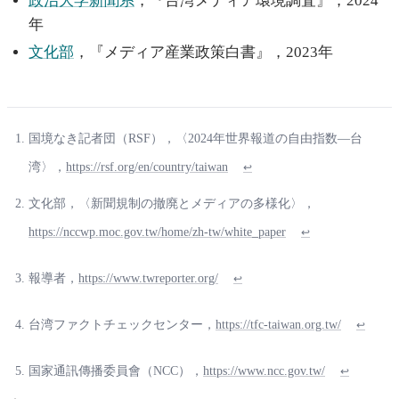
政治大学新聞系
，『台湾メディア環境調査』，2024
年
文化部
，『メディア産業政策白書』，2023年
国境なき記者団（RSF），〈2024年世界報道の自由指数—台
湾〉，
https://rsf.org/en/country/taiwan
↩
文化部，〈新聞規制の撤廃とメディアの多様化〉，
https://nccwp.moc.gov.tw/home/zh-tw/white_paper
↩
報導者，
https://www.twreporter.org/
↩
台湾ファクトチェックセンター，
https://tfc-taiwan.org.tw/
↩
国家通訊傳播委員會（NCC），
https://www.ncc.gov.tw/
↩