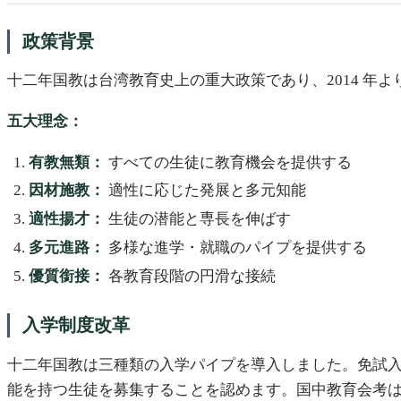
政策背景
十二年国教は台湾教育史上の重大政策であり、2014 年
五大理念：
有教無類：
すべての生徒に教育機会を提供する
因材施教：
適性に応じた発展と多元知能
適性揚才：
生徒の潜能と専長を伸ばす
多元進路：
多様な進学・就職のパイプを提供する
優質銜接：
各教育段階の円滑な接続
入学制度改革
十二年国教は三種類の入学パイプを導入しました。免試
能を持つ生徒を募集することを認めます。国中教育会考