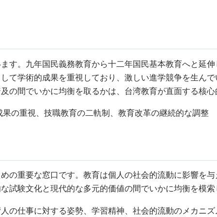
す。九年国民義務教育から十二年国民基本教育へと延伸し、6
として学術的成果を重視しており、激しい進学競争を生んで
普及の間でいかに均衡を取るかは、台湾教育が直面する核心
成果の重視、技職教育の二軌制、教育改革の継続的な調整
ための重要な窓口です。教育は個人の社会的流動に影響を与
的な試験文化と現代的な多元的価値の間でいかに均衡を模索
湾人の仕事に対する姿勢、学習精神、社会的流動のメカニズ