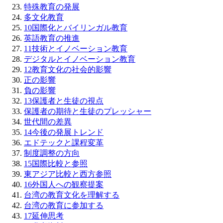
特殊教育の発展
多文化教育
10
国際化とバイリンガル教育
英語教育の推進
11
技術とイノベーション教育
デジタルとイノベーション教育
12
教育文化の社会的影響
正の影響
負の影響
13
保護者と生徒の視点
保護者の期待と生徒のプレッシャー
世代間の差異
14
今後の発展トレンド
エドテックと課程変革
制度調整の方向
15
国際比較と参照
東アジア比較と西方参照
16
外国人への観察提案
台湾の教育文化を理解する
台湾の教育に参加する
17
延伸思考