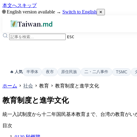
本文へスキップ
🌐 English version available →
Switch to English
✕
Taiwan
.md
ESC
半導体
夜市
原住民族
二・二八事件
🔥 人気
TSMC
ホーム
社会
教育
教育制度と進学文化
教育制度と進学文化
統一入試制度から十二年国民基本教育まで、台湾の教育がい
目次
01
30 秒概覽