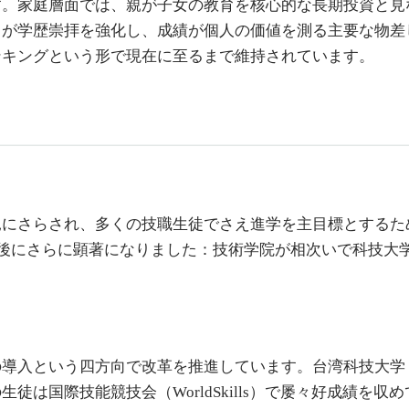
す。家庭層面では、親が子女の教育を核心的な長期投資と見
学歴崇拝を強化し、成績が個人の価値を測る主要な物差しと
ンキングという形で現在に至るまで維持されています。
見にさらされ、多くの技職生徒でさえ進学を主目標とするた
政策後にさらに顕著になりました：技術学院が相次いで科技
の導入という四方向で改革を推進しています。台湾科技大学
徒は国際技能競技会（WorldSkills）で屡々好成績を