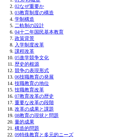
02
なぜ重要か
03
教育制度の構造
学制構造
二軌制の設計
04
十二年国民基本教育
政策背景
入学制度改革
課程改革
05
進学競争文化
歴史的根源
競争の表現形式
06
技職教育の発展
技職教育の地位
技職教育改革
07
教育改革の歴史
重要な改革の段階
改革の成果と課題
08
教育の現状と問題
量的成果
構造的問題
09
特殊教育と多元的ニーズ