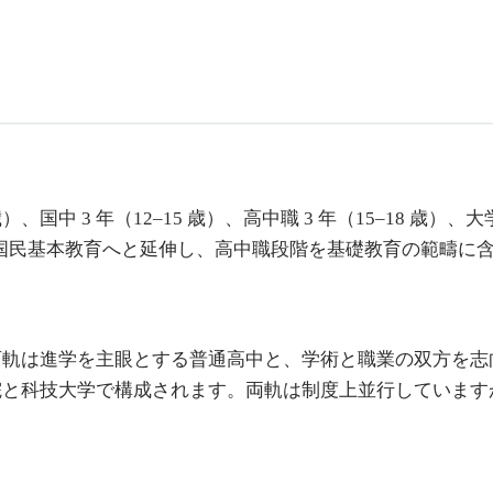
歳）、国中 3 年（12–15 歳）、高中職 3 年（15–18 歳）
年国民基本教育へと延伸し、高中職段階を基礎教育の範疇に
育軌は進学を主眼とする普通高中と、学術と職業の双方を志
院と科技大学で構成されます。両軌は制度上並行しています