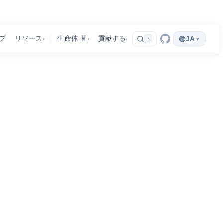
🌐
プ
リソース
生命体 🧬
貢献する
JA
▾
/
▾
▾
▾