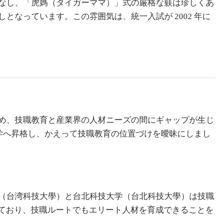
なし、「虎媽（タイガーママ）」式の厳格な躾は珍しくあ
なっています。この雰囲気は、統一入試が 2002 年に
め、技職教育と産業界の人材ニーズの間にギャップが生じ
大学へ昇格し、かえって技職教育の位置づけを曖昧にしまし
（台湾科技大學）と台北科技大学（台北科技大學）は技職
収めており、技職ルートでもエリート人材を育成できることを