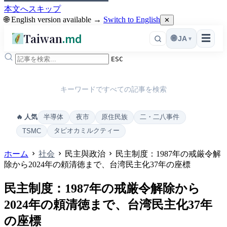
本文へスキップ
🌐 English version available →
Switch to English
✕
Taiwan
.md
☰
🌐
JA
▾
ESC
キーワードですべての記事を検索
半導体
夜市
原住民族
二・二八事件
🔥 人気
タピオカミルクティー
TSMC
ホーム
社会
民主與政治
民主制度：1987年の戒厳令解
除から2024年の頼清徳まで、台湾民主化37年の座標
民主制度：1987年の戒厳令解除から
2024年の頼清徳まで、台湾民主化37年
の座標