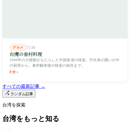
出しました。2002年に戦後増築された屋根付き部分が撤去され、
2011年に新市場が開業し、地下フード街は朝から晩まで二交代で
人が入れ替わります。廟はいまも元の場所にありますが、その足
元では毎日二つの都市が交代で現れます。
グルメ
7/30
台湾の眷村料理
1949年の大移動がもたらした中国各省の味覚。竹矢来の囲いの中
の厨房から、眷村解体後の味覚の保存まで。
8 分
すべての最新記事 →
ランダム記事
台湾を探索
台湾をもっと知る