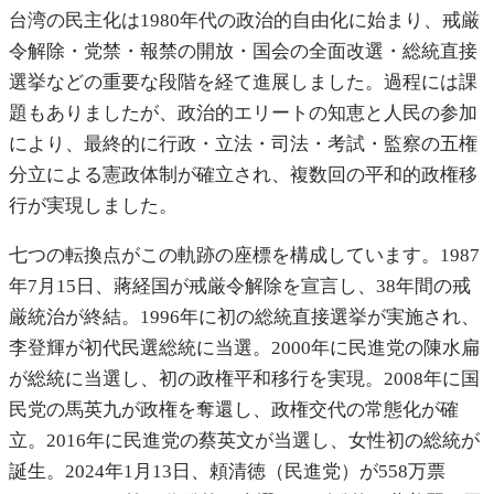
台湾の民主化は1980年代の政治的自由化に始まり、戒厳
令解除・党禁・報禁の開放・国会の全面改選・総統直接
選挙などの重要な段階を経て進展しました。過程には課
題もありましたが、政治的エリートの知恵と人民の参加
により、最終的に行政・立法・司法・考試・監察の五権
分立による憲政体制が確立され、複数回の平和的政権移
行が実現しました。
七つの転換点がこの軌跡の座標を構成しています。1987
年7月15日、蔣経国が戒厳令解除を宣言し、38年間の戒
厳統治が終結。1996年に初の総統直接選挙が実施され、
李登輝が初代民選総統に当選。2000年に民進党の陳水扁
が総統に当選し、初の政権平和移行を実現。2008年に国
民党の馬英九が政権を奪還し、政権交代の常態化が確
立。2016年に民進党の蔡英文が当選し、女性初の総統が
誕生。2024年1月13日、頼清徳（民進党）が558万票