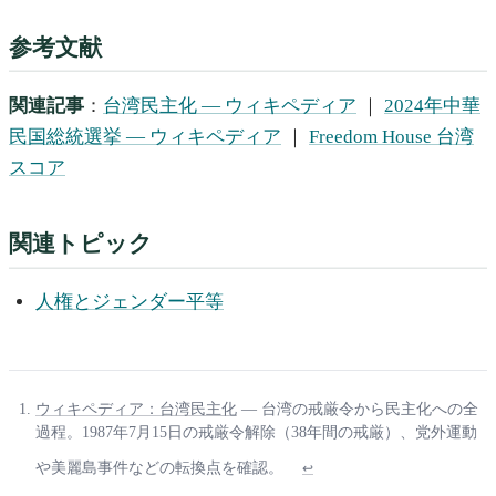
参考文献
関連記事
：
台湾民主化 — ウィキペディア
｜
2024年中華
民国総統選挙 — ウィキペディア
｜
Freedom House 台湾
スコア
関連トピック
人権とジェンダー平等
ウィキペディア：台湾民主化
— 台湾の戒厳令から民主化への全
過程。1987年7月15日の戒厳令解除（38年間の戒厳）、党外運動
や美麗島事件などの転換点を確認。
↩