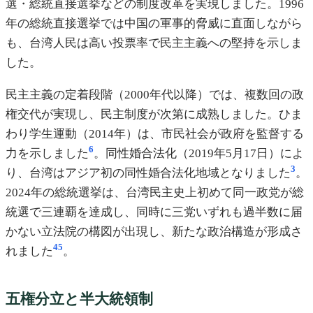
選・総統直接選挙などの制度改革を実現しました。1996
年の総統直接選挙では中国の軍事的脅威に直面しながら
も、台湾人民は高い投票率で民主主義への堅持を示しま
した。
民主主義の定着段階（2000年代以降）では、複数回の政
権交代が実現し、民主制度が次第に成熟しました。ひま
わり学生運動（2014年）は、市民社会が政府を監督する
6
力を示しました
。同性婚合法化（2019年5月17日）によ
3
り、台湾はアジア初の同性婚合法化地域となりました
。
2024年の総統選挙は、台湾民主史上初めて同一政党が総
統選で三連覇を達成し、同時に三党いずれも過半数に届
かない立法院の構図が出現し、新たな政治構造が形成さ
4
5
れました
。
五権分立と半大統領制