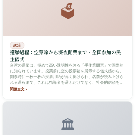
🗳️
政治
選挙過程：空票箱から深夜開票まで、全国参加の民
主儀式
台湾の選挙は、極めて高い透明性を誇る「手作業開票」で国際的
に知られています。投票前に空の投票箱を展示する儀式感から、
開票時に一枚一枚の投票用紙が高く掲げられ、名前が読み上げら
れる過程まで、これは指導者を選ぶだけでなく、社会的信頼を築
く基礎でもあります。
閱讀全文
🏛️