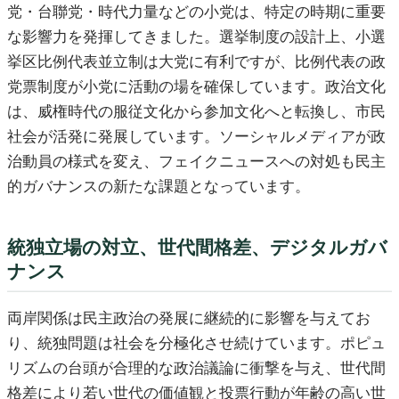
党・台聯党・時代力量などの小党は、特定の時期に重要
な影響力を発揮してきました。選挙制度の設計上、小選
挙区比例代表並立制は大党に有利ですが、比例代表の政
党票制度が小党に活動の場を確保しています。政治文化
は、威権時代の服従文化から参加文化へと転換し、市民
社会が活発に発展しています。ソーシャルメディアが政
治動員の様式を変え、フェイクニュースへの対処も民主
的ガバナンスの新たな課題となっています。
統独立場の対立、世代間格差、デジタルガバ
ナンス
両岸関係は民主政治の発展に継続的に影響を与えてお
り、統独問題は社会を分極化させ続けています。ポピュ
リズムの台頭が合理的な政治議論に衝撃を与え、世代間
格差により若い世代の価値観と投票行動が年齢の高い世