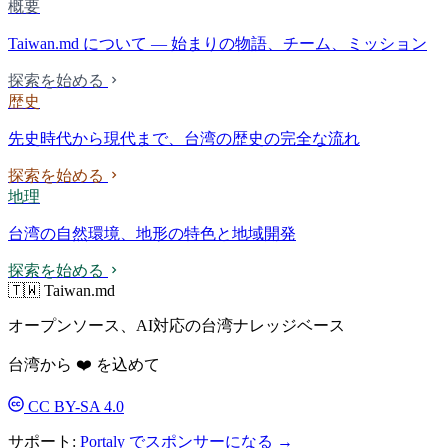
概要
Taiwan.md について — 始まりの物語、チーム、ミッション
探索を始める
歴史
先史時代から現代まで、台湾の歴史の完全な流れ
探索を始める
地理
台湾の自然環境、地形の特色と地域開発
探索を始める
🇹🇼 Taiwan.md
オープンソース、AI対応の台湾ナレッジベース
台湾から ❤️ を込めて
CC BY-SA 4.0
サポート:
Portaly でスポンサーになる →