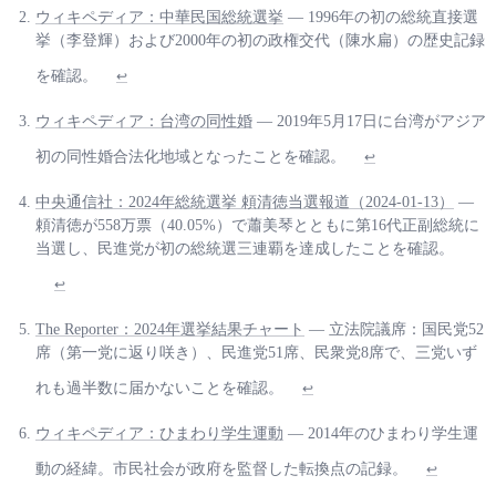
ウィキペディア：中華民国総統選挙
— 1996年の初の総統直接選
挙（李登輝）および2000年の初の政権交代（陳水扁）の歴史記録
を確認。
↩
ウィキペディア：台湾の同性婚
— 2019年5月17日に台湾がアジア
初の同性婚合法化地域となったことを確認。
↩
中央通信社：2024年総統選挙 頼清徳当選報道（2024-01-13）
—
頼清徳が558万票（40.05%）で蕭美琴とともに第16代正副総統に
当選し、民進党が初の総統選三連覇を達成したことを確認。
↩
The Reporter：2024年選挙結果チャート
— 立法院議席：国民党52
席（第一党に返り咲き）、民進党51席、民衆党8席で、三党いず
れも過半数に届かないことを確認。
↩
ウィキペディア：ひまわり学生運動
— 2014年のひまわり学生運
動の経緯。市民社会が政府を監督した転換点の記録。
↩