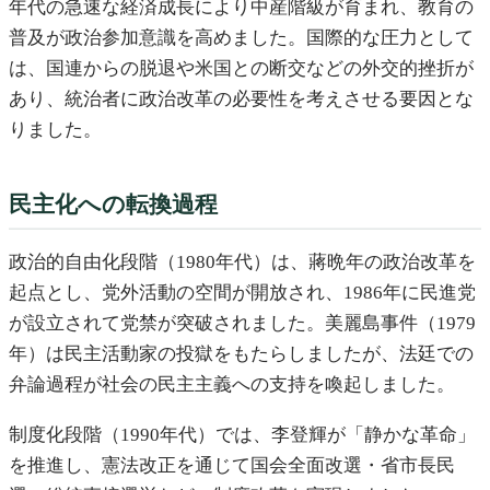
年代の急速な経済成長により中産階級が育まれ、教育の
普及が政治参加意識を高めました。国際的な圧力として
は、国連からの脱退や米国との断交などの外交的挫折が
あり、統治者に政治改革の必要性を考えさせる要因とな
りました。
民主化への転換過程
政治的自由化段階（1980年代）は、蔣晩年の政治改革を
起点とし、党外活動の空間が開放され、1986年に民進党
が設立されて党禁が突破されました。美麗島事件（1979
年）は民主活動家の投獄をもたらしましたが、法廷での
弁論過程が社会の民主主義への支持を喚起しました。
制度化段階（1990年代）では、李登輝が「静かな革命」
を推進し、憲法改正を通じて国会全面改選・省市長民