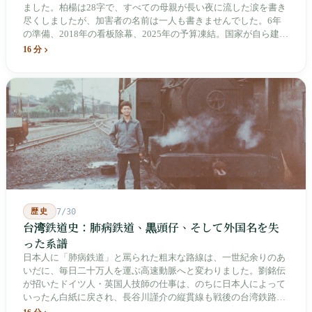
ました。柏楊は28字で、すべての母親が長い夜に流した涙を書き
尽くしましたが、加害者の名前は一人も書きませんでした。6年
の準備、2018年の看板除幕、2025年の予算凍結。国家が自ら建
て、自らが行ったことを記念する博物館です。しかし解厳から39
16 分
年、一人の加害者も司法裁判を受けていません。
歴史
7/30
台湾鉄道史：肺病鉄道、黒頭仔、そして外国名を失
った系譜
日本人に「肺病鉄道」と罵られた粗末な路線は、一世紀余りのあ
いだに、毎日二十万人を運ぶ高速動脈へと変わりました。劉銘伝
が招いたドイツ人・英国人技師の仕事は、のちに日本人によって
いったん白紙に戻され、長谷川謹介の縦貫線も戦後の台湾鉄路に
よって改名・改番されました。どの世代も前の世代の記録を脚注