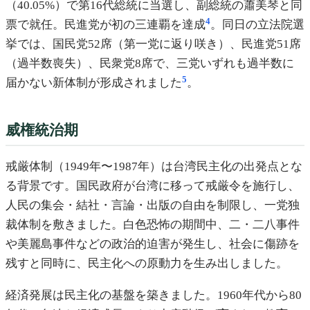
（40.05%）で第16代総統に当選し、副総統の蕭美琴と同
4
票で就任。民進党が初の三連覇を達成
。同日の立法院選
挙では、国民党52席（第一党に返り咲き）、民進党51席
（過半数喪失）、民衆党8席で、三党いずれも過半数に
5
届かない新体制が形成されました
。
威権統治期
戒厳体制（1949年〜1987年）は台湾民主化の出発点とな
る背景です。国民政府が台湾に移って戒厳令を施行し、
人民の集会・結社・言論・出版の自由を制限し、一党独
裁体制を敷きました。白色恐怖の期間中、二・二八事件
や美麗島事件などの政治的迫害が発生し、社会に傷跡を
残すと同時に、民主化への原動力を生み出しました。
経済発展は民主化の基盤を築きました。1960年代から80