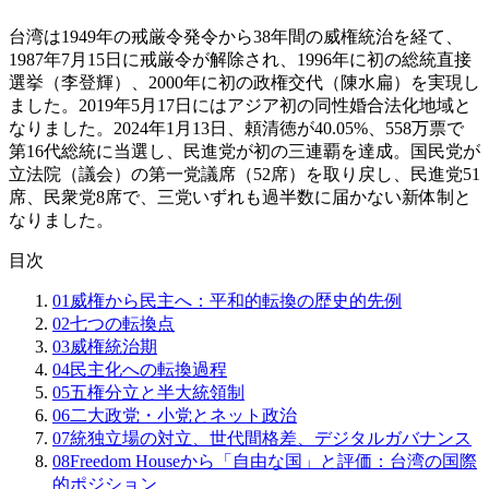
台湾は1949年の戒厳令発令から38年間の威権統治を経て、
1987年7月15日に戒厳令が解除され、1996年に初の総統直接
選挙（李登輝）、2000年に初の政権交代（陳水扁）を実現し
ました。2019年5月17日にはアジア初の同性婚合法化地域と
なりました。2024年1月13日、頼清徳が40.05%、558万票で
第16代総統に当選し、民進党が初の三連覇を達成。国民党が
立法院（議会）の第一党議席（52席）を取り戻し、民進党51
席、民衆党8席で、三党いずれも過半数に届かない新体制と
なりました。
目次
01
威権から民主へ：平和的転換の歴史的先例
02
七つの転換点
03
威権統治期
04
民主化への転換過程
05
五権分立と半大統領制
06
二大政党・小党とネット政治
07
統独立場の対立、世代間格差、デジタルガバナンス
08
Freedom Houseから「自由な国」と評価：台湾の国際
的ポジション