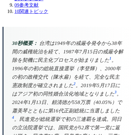
09
参考文献
10
関連トピック
30秒概要：
台湾は1949年の戒厳令発令から38年
間の威権統治を経て、1987年7月15日の戒厳令解
1
除を契機に民主化プロセスが始まりました
。
1996年の初の総統直接選挙（李登輝）、2000年
の初の政権交代（陳水扁）を経て、完全な民主
2
憲政制度が確立されました
。2019年5月17日に
3
はアジア初の同性婚合法化地域となりました
。
2024年1月13日、頼清徳が558万票（40.05%）で
蕭美琴とともに第16代正副総統に当選しました
4
。民進党が総統選挙で初の三連覇を達成。同日
の立法院選挙では、国民党が52席で第一党に返