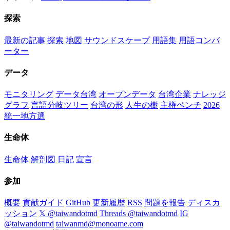
探索
最新の記事
探索
地図
サウンドスケープ
用語集
用語コンバ
ーター
データ
モニタリング
データ台湾
オープンデータ
台湾企業
ナレッジ
グラフ
言語分岐ツリー
台湾の形
人生の樹
主権ベンチ
2026
統一地方選
生命体
生命体
解剖図
日記
宣言
参加
概要
貢献ガイド
GitHub
更新履歴
RSS
問題を報告
ディスカ
ッション
𝕏 @taiwandotmd
Threads @taiwandotmd
IG
@taiwandotmd
taiwanmd@monoame.com