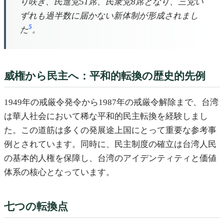
り咲き、民進党51席、民衆党8席となり、三党い
ずれも過半数に届かない新体制が形成されまし
5
た
。
威権から民主へ：平和的転換の歴史的先例
1949年の戒厳令発令から1987年の戒厳令解除まで、台湾
は華人社会において稀な平和的民主転換を経験しまし
た。この道筋は多くの発展途上国にとって重要な参考事
例とされています。同時に、民主制度の確立は台湾人民
の基本的人権を保障し、台湾のアイデンティティと価値
体系の核心となっています。
七つの転換点