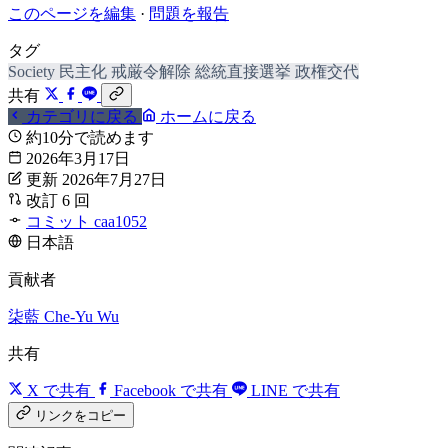
このページを編集
·
問題を報告
タグ
Society
民主化
戒厳令解除
総統直接選挙
政権交代
共有
カテゴリに戻る
ホームに戻る
約10分で読めます
2026年3月17日
更新 2026年7月27日
改訂 6 回
コミット caa1052
日本語
貢献者
柒藍
Che-Yu Wu
共有
X で共有
Facebook で共有
LINE で共有
リンクをコピー