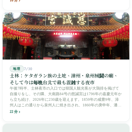
16 分
へ押しやり、外国名はしだいに剥がれ落ちていきました。残った
のは台湾語の「黒頭仔」「火車仔」、莒光・自強・復興という政
治スローガン、そしてようやくプユマ・タロコの世代になって、
先住民族の地名が再びレールの上に敷き戻されたのです。
地理
7/30
士林：ケタガラン族の土地、漳州・泉州械闘の廟、
そして今は毎晩台北で最も混雑する夜市
午後7時半、士林夜市の入口では韓国人観光客が大鶏排を掲げて
自撮りをし、その隣、大南路84号の慈諴宮は1796年の嘉慶元年か
ら立ち続け、2026年に230歳を迎えます。1859年の咸豊9年、漳
州人はこの通りから泉州人に焼き出され、1860年の庚申年、潘永
清は下樹林に大東路・大南路・大西路・大北路という四本の整然
22 分
とした街路を引き、廟をその真ん中に置きました。1909年、日本
人は廟の向かいに市場を建て、1955年には陽明戯院が文林路に落
成し、1992年に豪大大鶏排が台中で発明され、1999年に士林へ進