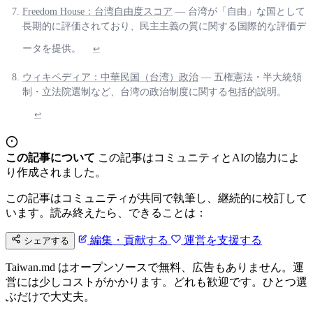
Freedom House：台湾自由度スコア
— 台湾が「自由」な国として
長期的に評価されており、民主主義の質に関する国際的な評価デ
ータを提供。
↩
ウィキペディア：中華民国（台湾）政治
— 五権憲法・半大統領
制・立法院選制など、台湾の政治制度に関する包括的説明。
↩
この記事について
この記事はコミュニティとAIの協力によ
り作成されました。
この記事はコミュニティが共同で執筆し、継続的に校訂して
います。読み終えたら、できることは：
編集・貢献する
運営を支援する
シェアする
Taiwan.md はオープンソースで無料、広告もありません。運
営には少しコストがかかります。どれも歓迎です。ひとつ選
ぶだけで大丈夫。