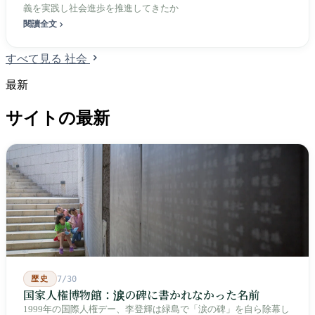
義を実践し社会進歩を推進してきたか
閱讀全文
すべて見る 社会
最新
サイトの最新
歴史
7/30
国家人権博物館：涙の碑に書かれなかった名前
1999年の国際人権デー、李登輝は緑島で「涙の碑」を自ら除幕し