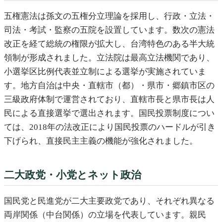
五権憲法は孫文の五権分立理論を採用し、行政・立法・
司法・考試・監察の五院を設置しています。数次の憲法
改正を経て総統の権限が拡大し、台湾特色のある半大統
領制が形成されました。立法院は最高立法機関であり、
小選挙区比例代表並立制による選挙が実施されていま
す。地方自治は中央・直轄市（都）・県市・郷鎮市区の
三級政府体制で運営されており、直轄市長と県市長は人
民による直接選挙で選出されます。国民投票制度につい
ては、2018年の法改正により国民投票のハードルが引き
下げられ、直接民主主義の機能が強化されました。
二大政党・小党とネット政治
国民党と民進党が二大主要政党であり、それぞれ異なる
両岸関係（中台関係）の立場を代表しています。親民