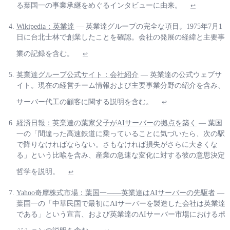
る葉国一の事業承継をめぐるインタビューに由来。
↩
Wikipedia：英業達
— 英業達グループの完全な項目。1975年7月1
日に台北士林で創業したことを確認。会社の発展の経緯と主要事
業の記録を含む。
↩
英業達グループ公式サイト：会社紹介
— 英業達の公式ウェブサ
イト。現在の経営チーム情報および主要事業分野の紹介を含み、
サーバー代工の顧客に関する説明を含む。
↩
経済日報：英業達の葉家父子がAIサーバーの拠点を築く
— 葉国
一の「間違った高速鉄道に乗っていることに気づいたら、次の駅
で降りなければならない。さもなければ損失がさらに大きくな
る」という比喩を含み、産業の急速な変化に対する彼の意思決定
哲学を説明。
↩
Yahoo奇摩株式市場：葉国一——英業達はAIサーバーの先駆者
—
葉国一の「中華民国で最初にAIサーバーを製造した会社は英業達
である」という宣言、および英業達のAIサーバー市場におけるポ