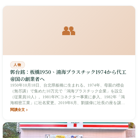
👥
人物
郭台銘：板橋1950、鴻海プラスチック1974から代工
帝国の創業者へ
1950年10月18日、台北県板橋に生まれる。1974年、母親の標会
（無尽講）で集めた10万元で「鴻海プラスチック企業」を設立
（従業員10人）。1981年PCコネクター事業に参入、1982年「鴻
海精密工業」に社名変更。2019年6月、劉揚偉に社長の座を譲り
会長を退任。2021年、永齢基金会がTSMC・鴻海と協力しBNTワ
閱讀全文
クチンを寄贈。2023年、無所属で大統領選に立候補するも登記3
時間前に撤退。2024年Fortune 500第32位、2026年台湾長者（資
産総額153億ドル）。