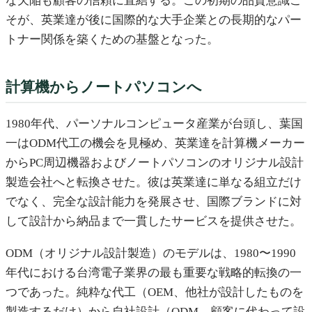
な欠陥も顧客の信頼に直結する。この初期の品質意識こ
そが、英業達が後に国際的な大手企業との長期的なパー
トナー関係を築くための基盤となった。
計算機からノートパソコンへ
1980年代、パーソナルコンピュータ産業が台頭し、葉国
一はODM代工の機会を見極め、英業達を計算機メーカー
からPC周辺機器およびノートパソコンのオリジナル設計
製造会社へと転換させた。彼は英業達に単なる組立だけ
でなく、完全な設計能力を発展させ、国際ブランドに対
して設計から納品まで一貫したサービスを提供させた。
ODM（オリジナル設計製造）のモデルは、1980〜1990
年代における台湾電子業界の最も重要な戦略的転換の一
つであった。純粋な代工（OEM、他社が設計したものを
製造するだけ）から自社設計（ODM、顧客に代わって設