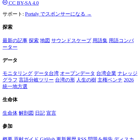
CC BY-SA 4.0
サポート:
Portaly でスポンサーになる →
探索
最新の記事
探索
地図
サウンドスケープ
用語集
用語コンバ
ーター
データ
モニタリング
データ台湾
オープンデータ
台湾企業
ナレッジ
グラフ
言語分岐ツリー
台湾の形
人生の樹
主権ベンチ
2026
統一地方選
生命体
生命体
解剖図
日記
宣言
参加
概要
貢献ガイド
GitHub
更新履歴
RSS
問題を報告
ディスカ