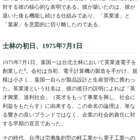
対する彼の核心的な表明である。彼が築いたのは、彼が
退いた後も機能し続ける仕組みであり、「英業達」と
「葉家」を意図的に切り離したのである。
士林の初日、1975年7月1日
1975年7月1日、葉国一は台北士林において英業達電子を
4
創業した
。会社は当初、電子計算機の製造を手がけ、規
模は小さく、葉国一自らが製品設計と生産管理に携わっ
た。英業達という社名は、彼の後日の説明によれば「英
才興業、達利社会」（英才をもって事業を興し、社会に
利益をもたらす）に由来する。この命名の論理は、単な
る響きの良いブランドではなく、企業の社会的責任に対
する早期の宣言であった。
その時代、台湾は労働集約型の軽工業から電子工業への