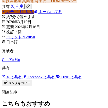
科技與企業
英業達
電子代工
ODM
サーバー
共有
カテゴリに戻る
ホームに戻る
約7分で読めます
2026年3月19日
更新 2026年7月16日
改訂 7 回
コミット c0e8f50
日本語
貢献者
Che-Yu Wu
共有
X で共有
Facebook で共有
LINE で共有
リンクをコピー
関連記事
こちらもおすすめ