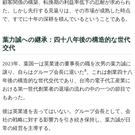
顧客関係の構築、転換期の利益率低下の忍耐が求められ
た。しかし先行する見返りは、その市場が成熟した時点
で、すでに十年の深耕を積んでいるということである。
葉力誠への継承：四十八年後の構造的な世代
交代
2023年、葉国一は英業達の董事長の職を次男の葉力誠に
8
譲り、自らはグループ会長に退いた
。これは創業四十八
年後の構造的な世代交代であり、台湾の電子代工産業に
おける第一世代創業者の退場の流れの中の一つの節目で
もあった。
彼は英業達を去ってはいない。グループ会長として、会
社の戦略に対する影響力を引き続き保持し、葉力誠が日
常の経営を主導する。