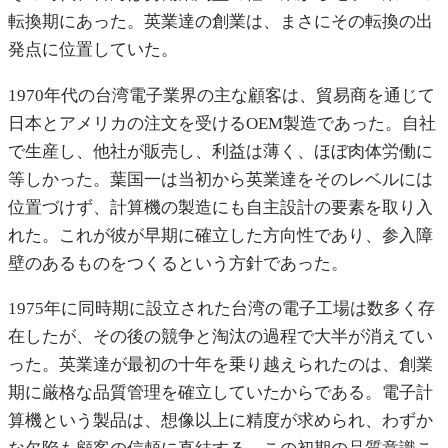
転換期にあった。英業達の創業は、まさにその転換の出
発点に位置していた。
1970年代の台湾電子業界の主な顧客は、貿易商を通じて
日本とアメリカの注文を受けるOEM製造であった。自社
で生産し、他社が販売し、利益は薄く、ほぼ肉体労働に
等しかった。葉国一は当初から英業達をそのレベルには
位置づけず、計算機の製造にも自主設計の要素を取り入
れた。これが彼が早期に確立した方向性であり、参入障
壁のあるものをつくるという方針であった。
1975年に同時期に設立された台湾の電子工場は数多く存
在したが、その後の競争と淘汰の過程で大半が消えてい
った。英業達が最初の十年を乗り越えられたのは、創業
期に厳格な品質管理を確立していたからである。電子計
算機という製品は、想像以上に精度が求められ、わずか