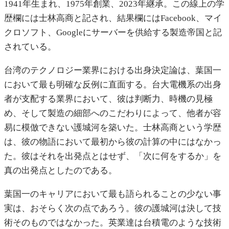
1941年生まれ、1975年創業、2023年継承。この線上の学
歴欄には士林高商と記され、結果欄にはFacebook、マイ
クロソフト、Googleにサーバーを供給する製造帝国と記
されている。
台湾のテクノロジー業界における出身決定論は、葉国一
において最も明確な反例に直面する。台大電機系の出身
者が支配する業界において、彼は判断力、時機の見極
め、そして製造の細部へのこだわりによって、他者が容
易に模倣できない護城河を築いた。士林高商という学歴
は、彼の物語において最初から彼の計算の中にはなかっ
た。彼はそれを出発点とはせず、「次に何をするか」を
真の出発点としたのである。
葉国一のキャリアにおいて最も語られることの少ない事
実は、おそらく次の点であろう。彼の護城河は決して技
術そのものではなかった。英業達は台積電のような技術