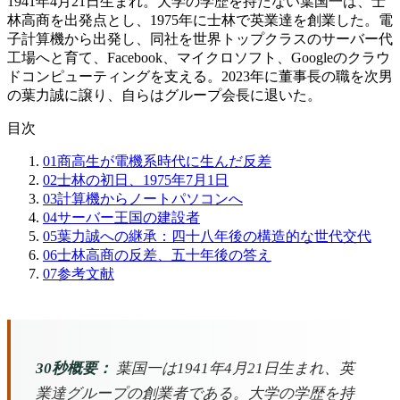
1941年4月21日生まれ。大学の学歴を持たない葉国一は、士
林高商を出発点とし、1975年に士林で英業達を創業した。電
子計算機から出発し、同社を世界トップクラスのサーバー代
工場へと育て、Facebook、マイクロソフト、Googleのクラウ
ドコンピューティングを支える。2023年に董事長の職を次男
の葉力誠に譲り、自らはグループ会長に退いた。
目次
01
商高生が電機系時代に生んだ反差
02
士林の初日、1975年7月1日
03
計算機からノートパソコンへ
04
サーバー王国の建設者
05
葉力誠への継承：四十八年後の構造的な世代交代
06
士林高商の反差、五十年後の答え
07
参考文献
30秒概要：
葉国一は1941年4月21日生まれ、英
業達グループの創業者である。大学の学歴を持