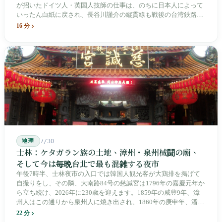
が招いたドイツ人・英国人技師の仕事は、のちに日本人によって
いったん白紙に戻され、長谷川謹介の縦貫線も戦後の台湾鉄路に
よって改名・改番されました。どの世代も前の世代の記録を脚注
16 分
へ押しやり、外国名はしだいに剥がれ落ちていきました。残った
のは台湾語の「黒頭仔」「火車仔」、莒光・自強・復興という政
治スローガン、そしてようやくプユマ・タロコの世代になって、
先住民族の地名が再びレールの上に敷き戻されたのです。
地理
7/30
士林：ケタガラン族の土地、漳州・泉州械闘の廟、
そして今は毎晩台北で最も混雑する夜市
午後7時半、士林夜市の入口では韓国人観光客が大鶏排を掲げて
自撮りをし、その隣、大南路84号の慈諴宮は1796年の嘉慶元年か
ら立ち続け、2026年に230歳を迎えます。1859年の咸豊9年、漳
州人はこの通りから泉州人に焼き出され、1860年の庚申年、潘永
清は下樹林に大東路・大南路・大西路・大北路という四本の整然
22 分
とした街路を引き、廟をその真ん中に置きました。1909年、日本