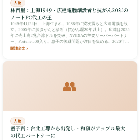
人物
林百里：上海1949、広達電腦創設者と抗がん20年の
ノートPC代工の王
1949年4月24日、上海生まれ。1988年に梁次震らと広達電腦を設
立。2005年に肺腺がんと診断（抗がん歴20年以上）。広達は2025
年に売上高2兆台湾ドルを突破、NVIDIAの主要サーバーパートナ
ー、Fortune 500入り。息子の後継問題が注目を集める。2026年も
董事長（会長）を務めている。
閱讀全文
👥
人物
童子賢：台北工専から出発し、和碩がアップル最大
の代工パートナーに