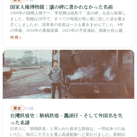
国家人権博物館：涙の碑に書かれなかった名前
1999年の国際人権デー、李登輝は緑島で「涙の碑」を自ら除幕し
ました。柏楊は28字で、すべての母親が長い夜に流した涙を書き
尽くしましたが、加害者の名前は一人も書きませんでした。6年
の準備、2018年の看板除幕、2025年の予算凍結。国家が自ら建
て、自らが行ったことを記念する博物館です。しかし解厳から39
16 分
年、一人の加害者も司法裁判を受けていません。
歴史
7/30
台湾鉄道史：肺病鉄道、黒頭仔、そして外国名を失
った系譜
日本人に「肺病鉄道」と罵られた粗末な路線は、一世紀余りのあ
いだに、毎日二十万人を運ぶ高速動脈へと変わりました。劉銘伝