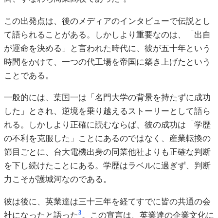
この出発点は、後のメディアのインタビューで伝説とし
て語られることがある。しかしより重要なのは、「出自
が運命を決める」と言われた時代に、彼が五十年という
時間をかけて、一つの代工場を帝国に築き上げたという
ことである。
一般的には、葉国一は「名門大学の背景を持たずに成功
した」とされ、逆境を乗り越えるストーリーとして語ら
れる。しかしより正確に読むならば、彼の成功は「学歴
の不利を克服した」ことにあるのではなく、産業転換の
節目ごとに、台大電機出身の同業他社よりも正確な判断
を下し続けたことにある。学歴はラベルに過ぎず、判断
力こそが護城河なのである。
彼は後に、英業達は三十三年を経てすでに皆の共通の会
3
社になったと語った
。この宣言は、英業達の企業文化に