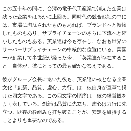
この五十年の間に、台湾の電子代工産業で消えた企業は
残った企業をはるかに上回る。同時代の競合他社の中に
は、市場に淘汰されたものもあれば、ブランドへと転換
したものもあり、サプライチェーンのさらに下流へと縮
小したものもある。英業達は今も存在し、なおも世界の
サーバーサプライチェーンの中核的な位置にいる。葉国
一が創業して半世紀が経った今、「英業達が存在するこ
と」自体が、彼にとっての最も確かな答えである。
彼がグループ会長に退いた後も、英業達の核となる企業
文化「創新、品質、虚心、力行」は、彼自身が直筆で掲
げた四文字である。この四文字の順序は、彼の経営観を
よく表している。創新は品質に先立ち、虚心は力行に先
立つ。既存の枠組みを打ち破ることが、安定を維持する
ことよりも重要なのである。