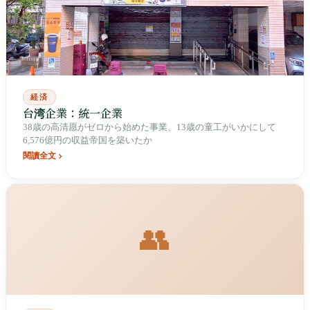
経済
台湾企業：統一企業
38歳の高清愿がゼロから始めた事業、13歳の童工がいかにして
6,576億円の収益帝国を築いたか
閱讀全文
👥