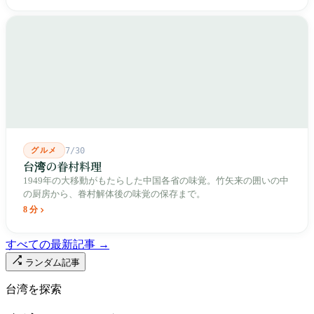
人は廟の向かいに市場を建て、1955年には陽明戯院が文林路に落
成し、1992年に豪大大鶏排が台中で発明され、1999年に士林へ進
出しました。2002年に戦後増築された屋根付き部分が撤去され、
2011年に新市場が開業し、地下フード街は朝から晩まで二交代で
人が入れ替わります。廟はいまも元の場所にありますが、その足
元では毎日二つの都市が交代で現れます。
グルメ
7/30
台湾の眷村料理
1949年の大移動がもたらした中国各省の味覚。竹矢来の囲いの中
の厨房から、眷村解体後の味覚の保存まで。
8 分
すべての最新記事 →
ランダム記事
台湾を探索