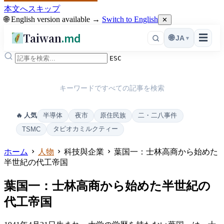
本文へスキップ
🌐 English version available →
Switch to English
✕
Taiwan
.md
☰
🌐
JA
▾
ESC
キーワードですべての記事を検索
半導体
夜市
原住民族
二・二八事件
🔥 人気
タピオカミルクティー
TSMC
ホーム
人物
科技與企業
葉国一：士林高商から始めた
半世紀の代工帝国
葉国一：士林高商から始めた半世紀の
代工帝国