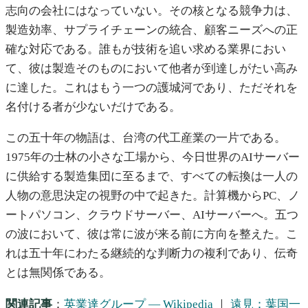
志向の会社にはなっていない。その核となる競争力は、
製造効率、サプライチェーンの統合、顧客ニーズへの正
確な対応である。誰もが技術を追い求める業界におい
て、彼は製造そのものにおいて他者が到達しがたい高み
に達した。これはもう一つの護城河であり、ただそれを
名付ける者が少ないだけである。
この五十年の物語は、台湾の代工産業の一片である。
1975年の士林の小さな工場から、今日世界のAIサーバー
に供給する製造集団に至るまで、すべての転換は一人の
人物の意思決定の視野の中で起きた。計算機からPC、ノ
ートパソコン、クラウドサーバー、AIサーバーへ。五つ
の波において、彼は常に波が来る前に方向を整えた。こ
れは五十年にわたる継続的な判断力の複利であり、伝奇
とは無関係である。
関連記事
：
英業達グループ — Wikipedia
｜
遠見：葉国一