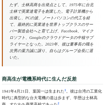
たず、士林高商を出発点として、1975年に台北
士林で英業達電子を創業した。電子計算機から
出発し、PCの波、ノートパソコンの代工を経
て、最終的に英業達を世界トップクラスのサー
バー製造会社へと育て上げ、Facebook、マイク
ロソフト、Googleのクラウドデータの中核サプ
ライヤーとなった。2023年、彼は董事長の職を
次男の葉力誠に譲り、自らはグループ会長に退
いた。
商高生が電機系時代に生んだ反差
1
1941年4月21日、葉国一は生まれた
。彼は台湾の工業化
時代に典型的な台大電機の道は歩まず、学歴は士林高
2
商、すなわち商業高校であった
。