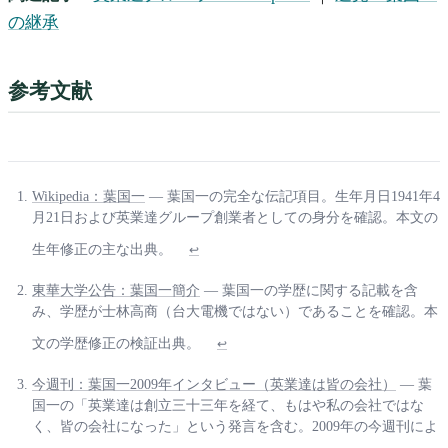
の継承
参考文献
Wikipedia：葉国一
— 葉国一の完全な伝記項目。生年月日1941年4
月21日および英業達グループ創業者としての身分を確認。本文の
生年修正の主な出典。
↩
東華大学公告：葉国一簡介
— 葉国一の学歴に関する記載を含
み、学歴が士林高商（台大電機ではない）であることを確認。本
文の学歴修正の検証出典。
↩
今週刊：葉国一2009年インタビュー（英業達は皆の会社）
— 葉
国一の「英業達は創立三十三年を経て、もはや私の会社ではな
く、皆の会社になった」という発言を含む。2009年の今週刊によ