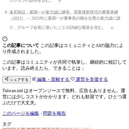
ジションの説明を含む。
↩
遠見雑誌：葉国一が葉力誠に継承、英業達新世代の事業承継
（2023）
— 2023年に葉国一が董事長の職を次男の葉力誠に譲
り、グループ会長に退いたことの詳細な報道を含む。
↩
この記事について
この記事はコミュニティとAIの協力によ
り作成されました。
この記事はコミュニティが共同で執筆し、継続的に校訂して
います。読み終えたら、できることは：
編集・貢献する
運営を支援する
シェアする
Taiwan.md はオープンソースで無料、広告もありません。運
営には少しコストがかかります。どれも歓迎です。ひとつ選
ぶだけで大丈夫。
このページを編集
·
問題を報告
タグ