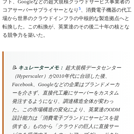
フト、Googleなどの超大規模クラウドサービス事業者の
5
コアサーバーサプライヤーとなり
、消費電子機器の代工
場から世界のクラウドインフラの中核的な製造拠点へと
転換した。この転換が、英業達のその後二十年の核とな
る競争力を築いた。
📝
キュレーターメモ：
超大規模データセンター
（Hyperscaler）が2010年代に台頭した後、
Facebook、Googleなどの企業はブランドメーカ
ーを介さず、直接代工廠にサーバーをカスタム
発注するようになり、調達構造全体が変わっ
た。この市場構造の変化により、英業達のODM
設計能力は「消費電子ブランドにサービスを提
供する」ものから「クラウドの巨人に直接サー