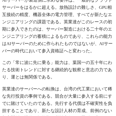
AIサーバーが製造側に求める要件は、一般的なクラウド
サーバーをはるかに超える。放熱設計の難しさ、GPU相
互接続の精度、機器全体の電力管理、すべてが新たなエ
ンジニアリングの課題である。英業達がこのレースの初
期に参入できたのは、サーバー製造における二十年のエ
ンジニアリングの蓄積によるものであり、これらの能力
はAIサーバーのために作られたものではないが、AIサー
バーの時代において参入資格証へと変わった。
この「常に波に先に乗る」能力は、葉国一の五十年にわ
たる技術トレンドに対する継続的な観察と意志の力であ
り、運とは無関係である。
英業達のサーバーへの転換は、台湾の代工業において稀
な先行投資の事例である。競合が大量に参入する前にす
でに賭けていたのである。先行する代償は不確実性を負
担することであり、新たな設計人材の育成、前例のない