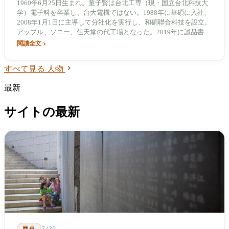
1960年6月25日生まれ。童子賢は台北工専（現・国立台北科技大
学）電子科を卒業し、台大電機ではない。1988年に華碩に入社、
2008年1月1日に主導して分社化を実行し、和碩聯合科技を設立。
アップル、ソニー、任天堂の代工場となった。2019年に誠品書店
に投資。2025年も「核緑共存」のエネルギー政策主張を発表し続
閱讀全文
けている。
すべて見る 人物
最新
サイトの最新
歴史
7/30