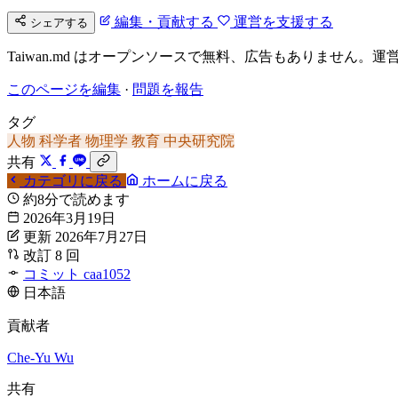
編集・貢献する
運営を支援する
シェアする
Taiwan.md はオープンソースで無料、広告もありませ
このページを編集
·
問題を報告
タグ
人物
科学者
物理学
教育
中央研究院
共有
カテゴリに戻る
ホームに戻る
約8分で読めます
2026年3月19日
更新 2026年7月27日
改訂 8 回
コミット caa1052
日本語
貢献者
Che-Yu Wu
共有