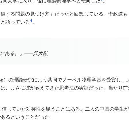
李政道も同大学に入り、後に理論物理学へと転向した
。
に値する問題の見つけ方」だったと回想している。李政道も
4
たと語っている
。
にある。」——呉大猷
violation）の理論研究により共同でノーベル物理学賞を受
—は、まさに彼が教えてきた思考法の実証だった。当たり前
」と信じていた対称性を疑うことにある。二人の中国の学生
であるということだった。