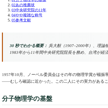
02
あの推薦状
03
中央研究院の11年
04
やや複雑な称号
05
参考文献
30 秒でわかる概要：
吳大猷（1907–2000年）、
1983年から11年間中央研究院院長を務め、台湾が
1957年10月、ノーベル委員会はその年の物理学賞が
——むしろ確認に近かった。この二人にその実力があるこ
分子物理学の基盤