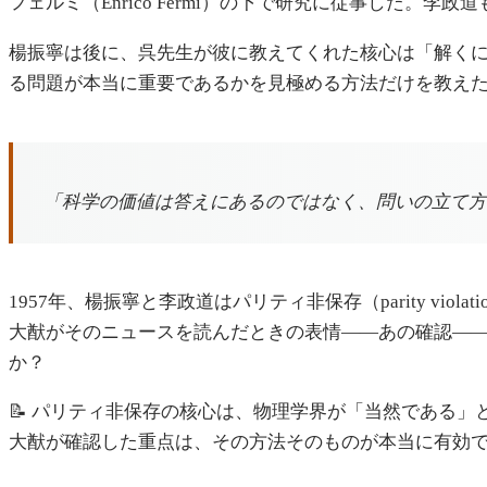
フェルミ（Enrico Fermi）の下で研究に従事した。
楊振寧は後に、呉先生が彼に教えてくれた核心は「解く
る問題が本当に重要であるかを見極める方法だけを教え
「科学の価値は答えにあるのではなく、問いの立て方
1957年、楊振寧と李政道はパリティ非保存（parity 
大猷がそのニュースを読んだときの表情——あの確認—
か？
📝 パリティ非保存の核心は、物理学界が「当然である
大猷が確認した重点は、その方法そのものが本当に有効