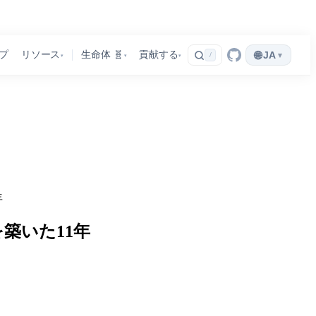
🌐
プ
リソース
生命体 🧬
貢献する
JA
▾
/
▾
▾
▾
年
築いた11年