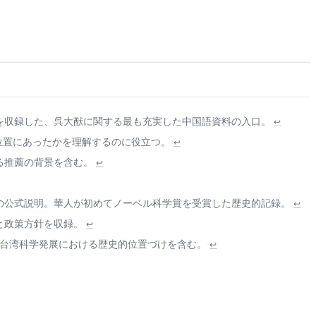
を収録した、呉大猷に関する最も充実した中国語資料の入口。
↩
の位置にあったかを理解するのに役立つ。
↩
る推薦の背景を含む。
↩
の公式説明。華人が初めてノーベル科学賞を受賞した歴史的記録。
↩
報と政策方針を収録。
↩
び台湾科学発展における歴史的位置づけを含む。
↩