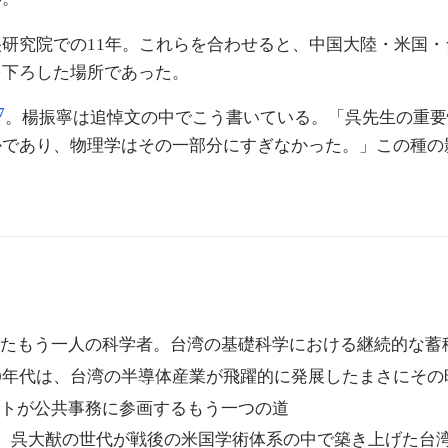
研究院での11年。これらを合わせると、中国大陸・米国
を下ろした場所であった。
7
。楊振寧は追悼文の中でこう書いている。「呉先生の重要
かであり、物理学はその一部分にすぎなかった。」この種の
したもう一人の科学者。台湾の基礎科学における継続的な蓄
80年代は、台湾の半導体産業が飛躍的に発展したまさにそ
ートが公共事務に参画するもう一つの道
士。呉大猷の世代が戦後の米国学術体系の中で築き上げた台