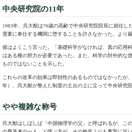
中央研究院の11年
1983年、呉大猷は76歳の高齢で中央研究院院長に就任し
需要に奉仕する機関に堕することを許さなかった。より
彼はよくこう言った。「基礎科学がなければ、真の応用科学
はある種の胆力が必要であった。また、科学の対外的な
ものではないことを示した。
これらの改革の効果は即効性のあるものではなかったが
年）、呉大猷が整えた制度の土台の上に立って中央研究
やや複雑な称号
呉大猷はしばしば「中国物理学の父」と呼ばれるが、こ
の奠基者の一人」と呼ぶ方が、その称号よりも事実に近