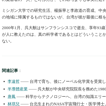
ミシガン大学での研究生活、楊振寧と李政道の育成、中央
の地域に帰属するものではないが、台湾が彼が最後に根
2000年1月、呉大猷はサンフランシスコで逝去、享年93歳
が人に教えたのは、真の科学者であるとはどういうこと
ない。
関連記事
：
李遠哲
—— 台湾で育ち、後にノーベル化学賞を受賞
半導體産業
—— 呉大猷が中央研究院院長を務めた19
唐鳳
—— 科学からテクノロジーへ、台湾の知識エリ
林琪兒
—— 台北生まれのNASA宇宙飛行士・医学博