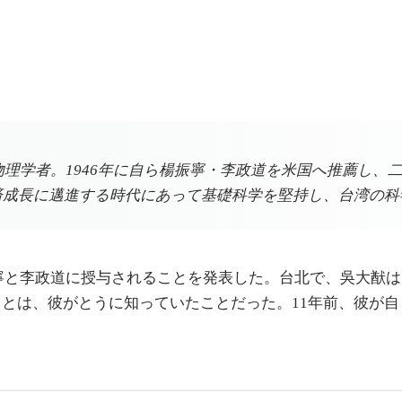
理論物理学者。1946年に自ら楊振寧・李政道を米国へ推薦し
経済成長に邁進する時代にあって基礎科学を堅持し、台湾の
楊振寧と李政道に授与されることを発表した。台北で、吳大猷
とは、彼がとうに知っていたことだった。11年前、彼が自