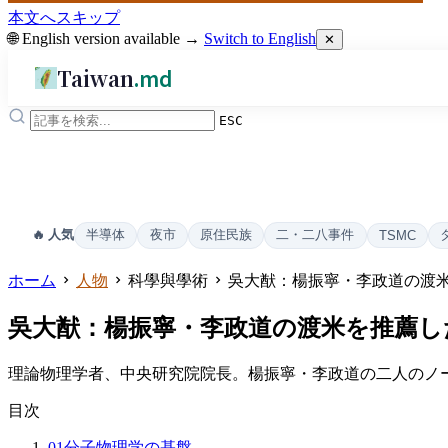
本文へスキップ
🌐 English version available →
Switch to English
✕
Taiwan
.md
ESC
半導体
夜市
原住民族
二・二八事件
🔥 人気
TSMC
ホーム
人物
科學與學術
吳大猷：楊振寧・李政道の渡米
吳大猷：楊振寧・李政道の渡米を推薦し
理論物理学者、中央研究院院長。楊振寧・李政道の二人のノ
目次
01
分子物理学の基盤