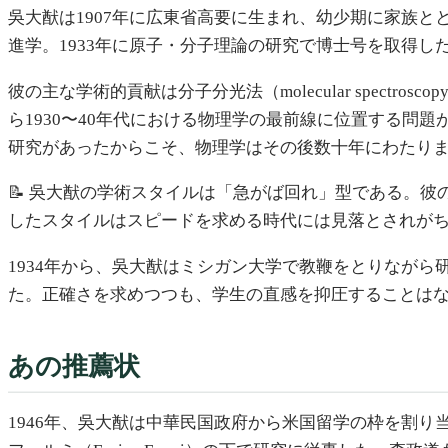
吳大猷は1907年に広東省高要に生まれ、幼少期に家族と
進学。1933年に原子・分子理論の研究で博士号を取得し
彼の主な学術的貢献は分子分光法（molecular spe
ら1930〜40年代における物理学の最前線に位置する
研究があったからこそ、物理学はその後数十年にわたり
📝 吳大猷の学術スタイルは「急がば回れ」型である。
したスタイルはスピードを求める時代には見落とされが
1934年から、吳大猷はミシガン大学で教鞭をとりながら
た。正確さを求めつつも、学生の直感を抑圧することは
あの推薦状
1946年、吳大猷は中華民国政府から米国留学の枠を割