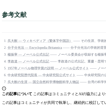
参考文献
呉大猷 — ウィキペディア（繁体字中国語）
—— その生涯、学術
分子分光法 — Encyclopedia Britannica
—— 分子分光法の学術的背景
楊振寧 — ノーベル公式伝記
—— ノーベル委員会が収録する楊振
李政道 — ノーベル公式伝記
—— 李政道の公式伝記。重慶・昆明
1957年ノーベル物理学賞の説明 — ノーベル公式サイト
—— ノー
中央研究院歴代院長 — 中央研究院公式サイト
—— 中央研究院の
呉大猷の生涯 — 国立自然科学博物館科学人物誌
—— 台湾の科学
この記事について
この記事はコミュニティとAIの協力によ
この記事はコミュニティが共同で執筆し、継続的に校訂して