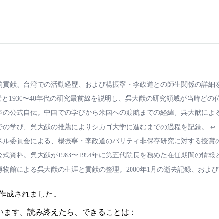
的貢献、台湾での活動経歴、および楊振寧・李政道との師生関係の詳細
と1930〜40年代の研究最前線を説明し、呉大猷の研究領域が当時ど
寧の公式自伝。中国での学びから米国への渡航までの経緯、呉大猷によ
での学び、呉大猷の推薦によりシカゴ大学に進むまでの過程を記録。
↩
ベル委員会による、楊振寧・李政道のパリティ非保存研究に対する授賞
公式資料。呉大猷が1983〜1994年に第五代院長を務めた在任期間の情
博物館による呉大猷の生涯と貢献の整理。2000年1月の逝去記録、およ
り作成されました。
います。読み終えたら、できることは：