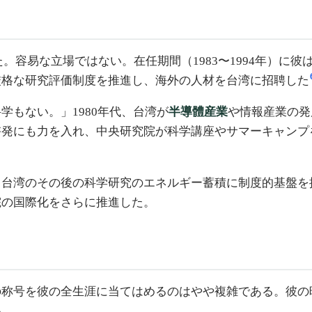
た。容易な立場ではない。在任期間（1983〜1994年）
厳格な研究評価制度を推進し、海外の人材を台湾に招聘した
もない。」1980年代、台湾が
半導體産業
や情報産業の発
啓発にも力を入れ、中央研究院が科学講座やサマーキャンプ
、台湾のその後の科学研究のエネルギー蓄積に制度的基盤を
院の国際化をさらに推進した。
の称号を彼の全生涯に当てはめるのはやや複雑である。彼の
い。