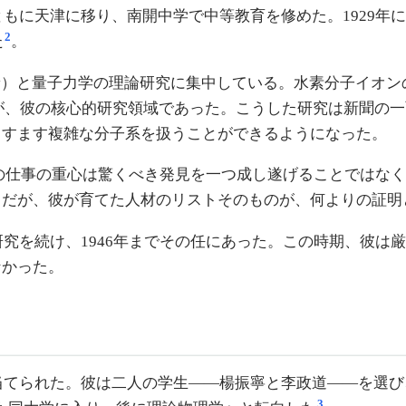
ともに天津に移り、南開中学で中等教育を修めた。1929
2
た
。
ctroscopy）と量子力学の理論研究に集中している。水素分
問題が、彼の核心的研究領域であった。こうした研究は新聞の
ますます複雑な分子系を扱うことができるようになった。
彼の仕事の重心は驚くべき発見を一つ成し遂げることではな
ちだが、彼が育てた人材のリストそのものが、何よりの証明
研究を続け、1946年までその任にあった。この時期、彼
なかった。
り当てられた。彼は二人の学生——楊振寧と李政道——を選
3