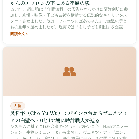
ゃんのエプロンの下にある不屈の魂
1984年、趙自強は「年間無料」の広告をきっかけに蘭陵劇坊に参
加し、劇場・映像・子ども芸術を横断する伝説的なキャリアをス
タートさせました。彼は「フルーツおばあちゃん」で無数の子ど
もの童年を温めましたが、現実では「もし子ども劇団」を創設し
数千万円の負債を抱え、パンデミックと財務危機の中で「絶対に
閱讀全文
降参しない」硬骨を示しました。これは、30年にわたる歳月で台
湾の子どもたちの夢を守る深い実践です。
👥
人物
吳哲宇（Che-Yu Wu）：パチンコ台からヴェネツィ
アの白壁へ、0と1で魂に時計職人が迫る
システムに魅了された台湾の少年が、パチンコ台、Flashアニメー
ション、生物シミュレータから出発し、ヴェネツィア・ビエンナ
ーレ、Art Blocks、台北101三部作個展に至る。その間にNFTで資