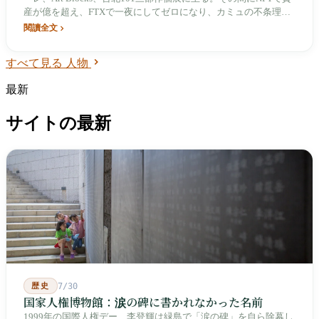
産が億を超え、FTXで一夜にしてゼロになり、カミュの不条理主
義を再び出発点にする。自らを「古き時計職人」と称し、AI生成
閱讀全文
が氾濫する時代にあえてメカニズムそのものを手で設計し、時間
の一部をMarkdownを書くことに費やし、AI時代の台湾に真の
すべて見る 人物
SSOTを残そうとしている。
最新
サイトの最新
歴史
7/30
国家人権博物館：涙の碑に書かれなかった名前
1999年の国際人権デー、李登輝は緑島で「涙の碑」を自ら除幕し