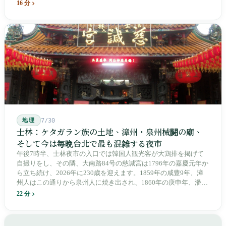
よって改名・改番されました。どの世代も前の世代の記録を脚注
16 分
へ押しやり、外国名はしだいに剥がれ落ちていきました。残った
のは台湾語の「黒頭仔」「火車仔」、莒光・自強・復興という政
治スローガン、そしてようやくプユマ・タロコの世代になって、
先住民族の地名が再びレールの上に敷き戻されたのです。
地理
7/30
士林：ケタガラン族の土地、漳州・泉州械闘の廟、
そして今は毎晩台北で最も混雑する夜市
午後7時半、士林夜市の入口では韓国人観光客が大鶏排を掲げて
自撮りをし、その隣、大南路84号の慈諴宮は1796年の嘉慶元年か
ら立ち続け、2026年に230歳を迎えます。1859年の咸豊9年、漳
州人はこの通りから泉州人に焼き出され、1860年の庚申年、潘永
清は下樹林に大東路・大南路・大西路・大北路という四本の整然
22 分
とした街路を引き、廟をその真ん中に置きました。1909年、日本
人は廟の向かいに市場を建て、1955年には陽明戯院が文林路に落
成し、1992年に豪大大鶏排が台中で発明され、1999年に士林へ進