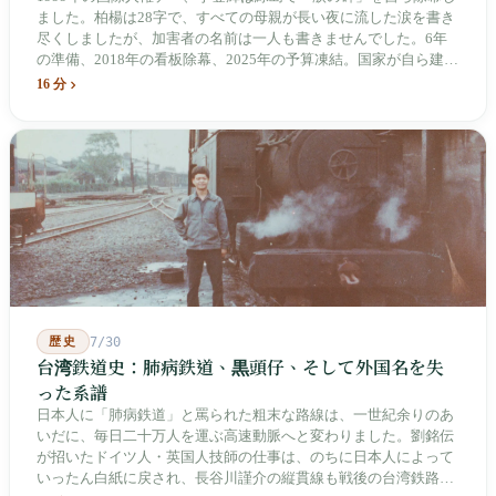
ました。柏楊は28字で、すべての母親が長い夜に流した涙を書き
尽くしましたが、加害者の名前は一人も書きませんでした。6年
の準備、2018年の看板除幕、2025年の予算凍結。国家が自ら建
て、自らが行ったことを記念する博物館です。しかし解厳から39
16 分
年、一人の加害者も司法裁判を受けていません。
歴史
7/30
台湾鉄道史：肺病鉄道、黒頭仔、そして外国名を失
った系譜
日本人に「肺病鉄道」と罵られた粗末な路線は、一世紀余りのあ
いだに、毎日二十万人を運ぶ高速動脈へと変わりました。劉銘伝
が招いたドイツ人・英国人技師の仕事は、のちに日本人によって
いったん白紙に戻され、長谷川謹介の縦貫線も戦後の台湾鉄路に