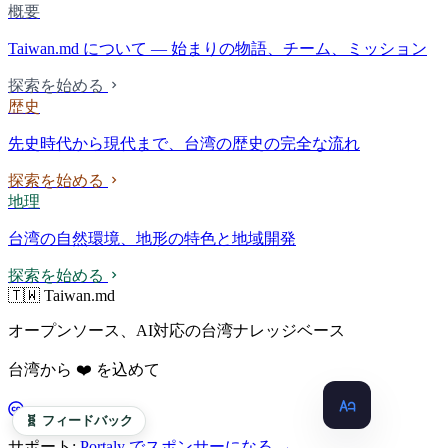
概要
Taiwan.md について — 始まりの物語、チーム、ミッション
探索を始める
歴史
先史時代から現代まで、台湾の歴史の完全な流れ
探索を始める
地理
台湾の自然環境、地形の特色と地域開発
探索を始める
🇹🇼 Taiwan.md
オープンソース、AI対応の台湾ナレッジベース
台湾から ❤️ を込めて
CC BY-SA 4.0
🧬 フィードバック
サポート:
Portaly でスポンサーになる →