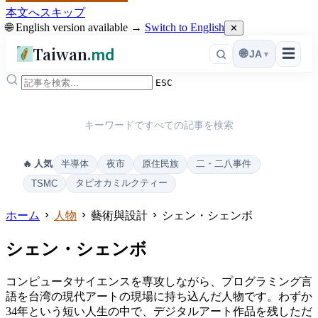
本文へスキップ
🌐 English version available →
Switch to English
✕
Taiwan
.md
☰
🌐
JA
▾
ESC
キーワードですべての記事を検索
半導体
夜市
原住民族
二・二八事件
🔥 人気
タピオカミルクティー
TSMC
ホーム
人物
藝術與設計
シェン・シェンボ
シェン・シェンボ
コンピュータサイエンスを専攻しながら、プログラミング言
語を台湾の現代アートの現場に持ち込んだ人物です。わずか
34年という短い人生の中で、デジタルアート作品を残しただ