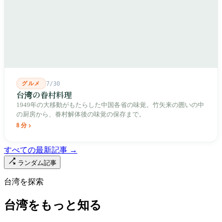
出しました。2002年に戦後増築された屋根付き部分が撤去され、
2011年に新市場が開業し、地下フード街は朝から晩まで二交代で
人が入れ替わります。廟はいまも元の場所にありますが、その足
元では毎日二つの都市が交代で現れます。
グルメ
7/30
台湾の眷村料理
1949年の大移動がもたらした中国各省の味覚。竹矢来の囲いの中
の厨房から、眷村解体後の味覚の保存まで。
8 分
すべての最新記事 →
ランダム記事
台湾を探索
台湾をもっと知る