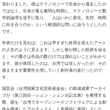
加わりました。彼はテクノロジーで生命から逃走したの
ではなく、生命が最も脆弱な時期に、テクノロジーと数
学的論理を逆手に取り、「人はいかに変化、失控、時間
に向き合うのか」という根源的な問いに迫ろうとしたの
です。
年表だけを見れば、これは早すぎた終焉を迎えたアート
の人生のように見えます。しかし彼が残した軌跡を辿る
と、その重さは作品の数だけでは測れないことがわかり
ます。彼が体現したのは、台湾では珍しかったが、その
後ますます重要性を増していく創作者の姿だったので
す。
国芸会（台湾国家文化芸術基金会）の助成成果アーカイ
ブが《第三回合—シェン・シェンボ記念展》を整理する
際、彼を「台湾でオープンソースソフトウェアによる創
作を推進したアーティスト」と直接的に表現しました。