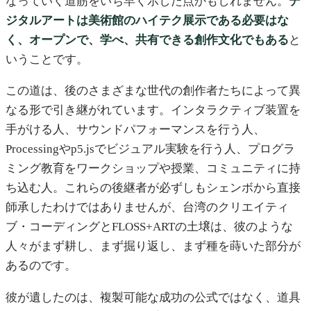
なっていく道筋をいち早く示した点かもしれません。
デ
ジタルアートは美術館のハイテク展示である必要はな
く、オープンで、学べ、共有できる創作文化でもある
と
いうことです。
この道は、後のさまざまな世代の創作者たちによって異
なる形で引き継がれています。インタラクティブ装置を
手がける人、サウンドパフォーマンスを行う人、
Processingやp5.jsでビジュアル実験を行う人、プログラ
ミング教育をワークショップや授業、コミュニティに持
ち込む人。これらの後継者が必ずしもシェンボから直接
師承したわけではありませんが、台湾のクリエイティ
ブ・コーディングとFLOSS+ARTの土壌は、彼のような
人々がまず耕し、まず掘り返し、まず種を蒔いた部分が
あるのです。
彼が遺したのは、複製可能な成功の公式ではなく、道具