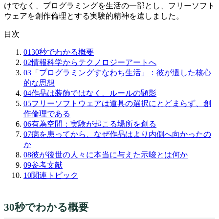
けでなく、プログラミングを生活の一部とし、フリーソフト
ウェアを創作倫理とする実験的精神を遺しました。
目次
01
30秒でわかる概要
02
情報科学からテクノロジーアートへ
03
「プログラミングすなわち生活」：彼が遺した核心
的な思想
04
作品は装飾ではなく、ルールの顕影
05
フリーソフトウェアは道具の選択にとどまらず、創
作倫理である
06
有為空間：実験が起こる場所を創る
07
病を患ってから、なぜ作品はより内側へ向かったの
か
08
彼が後世の人々に本当に与えた示唆とは何か
09
参考文献
10
関連トピック
30秒でわかる概要