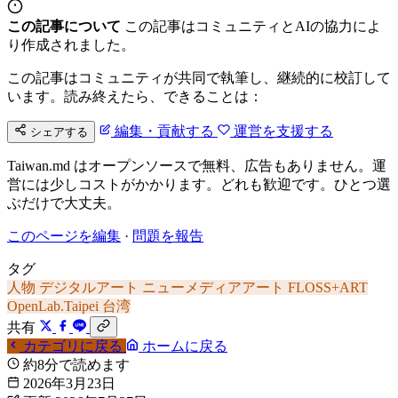
この記事について
この記事はコミュニティとAIの協力によ
り作成されました。
この記事はコミュニティが共同で執筆し、継続的に校訂して
います。読み終えたら、できることは：
編集・貢献する
運営を支援する
シェアする
Taiwan.md はオープンソースで無料、広告もありません。運
営には少しコストがかかります。どれも歓迎です。ひとつ選
ぶだけで大丈夫。
このページを編集
·
問題を報告
タグ
人物
デジタルアート
ニューメディアアート
FLOSS+ART
OpenLab.Taipei
台湾
共有
カテゴリに戻る
ホームに戻る
約8分で読めます
2026年3月23日