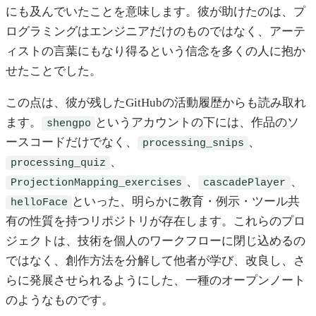
にも及んでいたことを意味します。彼が助けたのは、プ
ログラミングはエンジニアだけのものではなく、アーテ
ィストの言葉にもなり得るという信念を多くの人に抱か
せたことでした。
この点は、彼が残したGitHubの活動履歴からも読み取れ
ます。
というアカウントの下には、作品のソ
shengpo
ースコードだけでなく、
、
processing_snips
、
processing_quiz
、
、
ProjectionMapping_exercises
cascadePlayer
といった、明らかに教育・例示・ツール共
helloFace
有の性質を持つリポジトリが存在します。これらのプロ
ジェクトは、技術を個人のワークフローに閉じ込めるの
ではなく、創作方法を分解して他者が学び、改良し、さ
らに発展させられるようにした、一種のオープンノート
のようなものです。