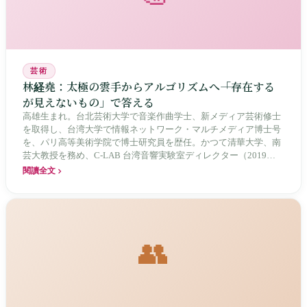
芸術
林経堯：太極の雲手からアルゴリズムへ――「存在する
が見えないもの」で答える
高雄生まれ。台北芸術大学で音楽作曲学士、新メディア芸術修士
を取得し、台湾大学で情報ネットワーク・マルチメディア博士号
を、パリ高等美術学院で博士研究員を歴任。かつて清華大学、南
芸大教授を務め、C-LAB 台湾音響実験室ディレクター（2019
年）、現在は台大 D-School イノベーション領域学士プログラムの
閱讀全文
プロジェクト准教授。2022年に生成アート作品《Metaphysics》
をArt Blocks（200版）でリリース、《Mythologic》を香港バーゼ
ルアートフェアでインタラクティブミント展示。FAB DAO 百岳プ
ロジェクト《秘境》シリーズの生成アーティストでもある。創作
の核心命題は15年間変わっていない：「世界には知覚できるが見
👥
えないものがたくさんある。」