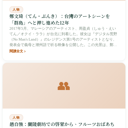
人物
鄭文琦（てん・ぶんき）：台湾のアートシーンを
「群島」へと押し進めた12年
2017年5月、マレーシアのアーティスト、周盈貞（しゅう・えい
てん／オクイ・ララ）が台北に到着した。彼女は『デジタル荒野
（No Man's Land）』のレジデンス第1号のアーティストとなり、
発表会で義母と潮州語で祈る映像を公開した。この光景は、鄭文
琦が2番2011年に設立した『デジタル荒野』の縮図である。12年
閱讀全文
間で56号、384本の記事、10冊の『群島データベース（Nusantara
Archive）』を蓄積。彼は「東南アジア」という言葉の代わりに
「群島」を用い、台湾のアートシーンをマレー世界へと押し進め
たが、同時に辺境の視点が直面する限界にも突き当たった。
👥
人物
趙自強：蘭陵劇坊での啓蒙から、フルーツおばあち