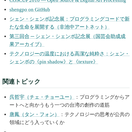
COSCUP 2010 — Open Source & Digital Art Processing
shengpo on GitHub
シェン・シェンボ記念展：プログラミングコードで新
たな生命を展開する（非池中アートネット）
第三回合 ─ シェン・シェンボ記念展（国芸会助成成
果アーカイブ）
テクノロジーの温度における高潔な純粋さ：シェン・
シェンボの《pin shadow》と《texture》
関連トピック
呉哲宇（チェ・チョーユー）
：プログラミングからア
ートへと向かうもう一つの台湾の創作の道筋
唐鳳（タン・フォン）
：テクノロジーの思考が公共の
領域にどう入っていくか