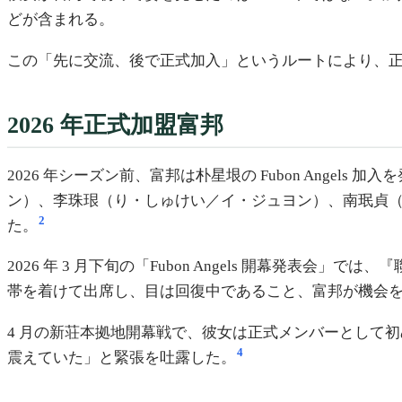
どが含まれる。
この「先に交流、後で正式加入」というルートにより、
2026 年正式加盟富邦
2026 年シーズン前、富邦は朴星垠の Fubon Ange
ン）、李珠珢（り・しゅけい／イ・ジュヨン）、南珉貞
2
た。
2026 年 3 月下旬の「Fubon Angels 開幕
帯を着けて出席し、目は回復中であること、富邦が機会
4 月の新荘本拠地開幕戦で、彼女は正式メンバーとして
4
震えていた」と緊張を吐露した。