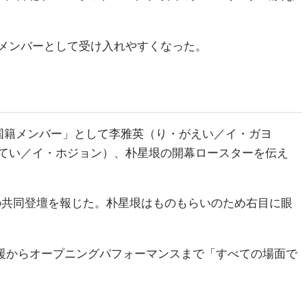
メンバーとして受け入れやすくなった。
 5 韓国籍メンバー」として李雅英（り・がえい／イ・ガヨ
てい／イ・ホジョン）、朴星垠の開幕ロースターを伝え
ンバーの共同登壇を報じた。朴星垠はものもらいのため右目に眼
援からオープニングパフォーマンスまで「すべての場面で