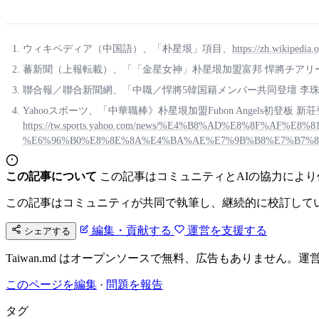
ウィキペディア（中国語）、「朴星垠」項目、
https://zh.wikip
蕃新聞（上報転載）、「「金星女神」朴星垠加盟富邦 悍將チアリーダー
聯合報／聯合新聞網、「中職／悍將5韓国籍メンバー共同登壇 李珠珢
Yahooスポーツ、「中華職棒》朴星垠加盟Fubon Angels初登板
https://tw.sports.yahoo.com/news/%E4%B8%AD%E8%8F%A
%E6%96%B0%E8%8E%8A%E4%BA%AE%E7%9B%B8%E7%B7%8A%
この記事について
この記事はコミュニティとAIの協力によ
この記事はコミュニティが共同で執筆し、継続的に校訂して
編集・貢献する
運営を支援する
シェアする
Taiwan.md はオープンソースで無料、広告もありませ
このページを編集
·
問題を報告
タグ