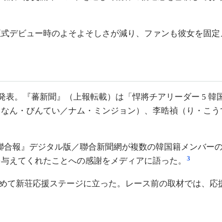
正式デビュー時のよそよそしさが減り、ファンも彼女を固定
ls 加入を発表。『蕃新聞』（上報転載）は「悍將チアリーダー
（なん・びんてい／ナム・ミンジョン）、李晧禎（り・こう
発表会」では、『聯合報』デジタル版／聯合新聞網が複数の韓国籍メ
3
を与えてくれたことへの感謝をメディアに語った。
初めて新荘応援ステージに立った。レース前の取材では、応