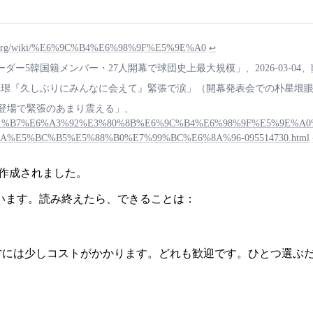
edia.org/wiki/%E6%9C%B4%E6%98%9F%E5%9E%A0
↩
5韓国籍メンバー・27人開幕で球団史上最大規模」、2026-03-04、
『久しぶりにみんなに会えて』緊張で涙」（開幕発表会での朴星垠眼帯取材含
 新荘登場で緊張のあまり震える」、
F%E8%81%B7%E6%A3%92%E3%80%8B%E6%9C%B4%E6%98%9F%E5%9E%A
E5%BC%B5%E5%88%B0%E7%99%BC%E6%8A%96-095514730.html
り作成されました。
います。読み終えたら、できることは：
ん。運営には少しコストがかかります。どれも歓迎です。ひとつ選ぶ