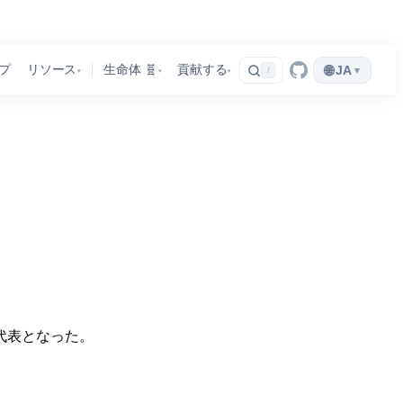
🌐
プ
リソース
生命体 🧬
貢献する
JA
▾
/
▾
▾
▾
代表となった。