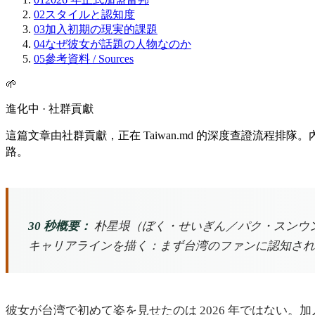
02
スタイルと認知度
03
加入初期の現実的課題
04
なぜ彼女が話題の人物なのか
05
參考資料 / Sources
🌱
進化中 · 社群貢獻
這篇文章由社群貢獻，正在 Taiwan.md 的深度查證流程
路。
30 秒概要：
朴星垠（ぼく・せいぎん／パク・スンウン）は
キャリアラインを描く：まず台湾のファンに認知され
彼女が台湾で初めて姿を見せたのは 2026 年ではない