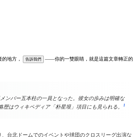
可疑的地方，
——你的一雙眼睛，就是這篇文章轉正的
告訴我們
の韓国籍メンバー五本柱の一員となった。彼女の歩みは明確な
1
略歴はウィキペディア「朴星垠」項目にも見られる。
おり、台北ドームでのイベントや球団のクロスリーグ出演な