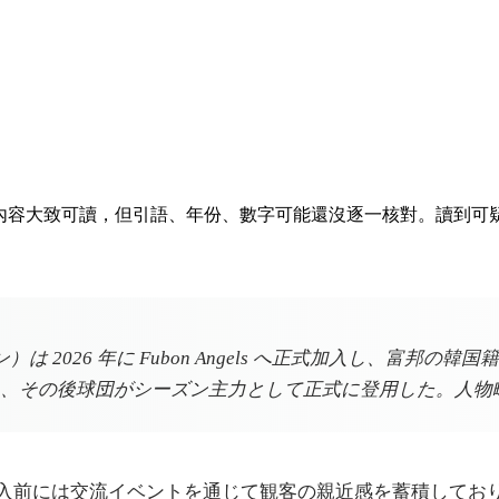
排隊。內容大致可讀，但引語、年份、數字可能還沒逐一核對。讀到
 2026 年に Fubon Angels へ正式加入し、富邦
、その後球団がシーズン主力として正式に登用した。人物
。加入前には交流イベントを通じて観客の親近感を蓄積して