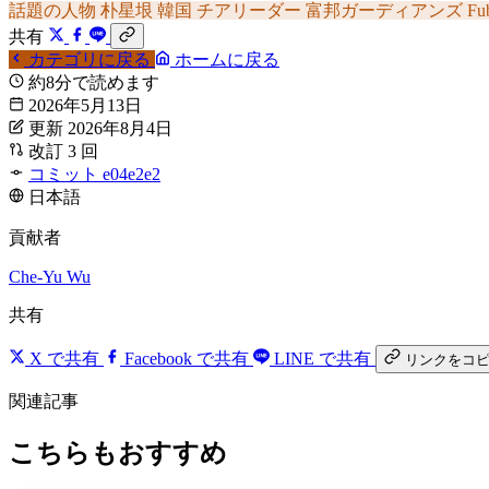
話題の人物
朴星垠
韓国
チアリーダー
富邦ガーディアンズ
Fu
共有
カテゴリに戻る
ホームに戻る
約8分で読めます
2026年5月13日
更新 2026年8月4日
改訂 3 回
コミット e04e2e2
日本語
貢献者
Che-Yu Wu
共有
X で共有
Facebook で共有
LINE で共有
リンクをコ
関連記事
こちらもおすすめ