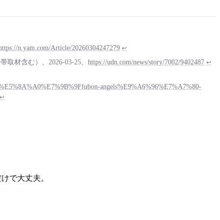
https://n.yam.com/Article/20260304247279
↩
む）、2026-03-25、
https://udn.com/news/story/7002/9402487
↩
0%E5%8A%A0%E7%9B%9Ffubon-angels%E9%A6%96%E7%A7%80-
↩
だけで大丈夫。