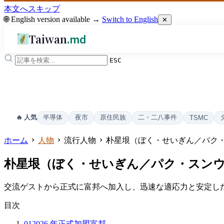
本文へスキップ
🌐 English version available →
Switch to English
✕
Taiwan
.md
ESC
半導体
夜市
原住民族
二・二八事件
🔥 人気
TSMC
ホーム
人物
流行人物
朴星垠（ぼく・せいぎん／パク
朴星垠（ぼく・せいぎん／パク・スン
交流ゲストから正式に富邦へ加入し、迅速な適応力と安定し
目次
01
2026 年正式加盟富邦