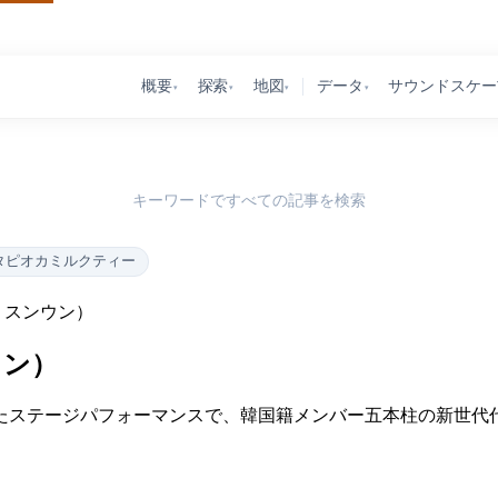
概要
探索
地図
データ
サウンドスケー
▾
▾
▾
▾
キーワードですべての記事を検索
タピオカミルクティー
・スンウン）
ウン）
たステージパフォーマンスで、韓国籍メンバー五本柱の新世代