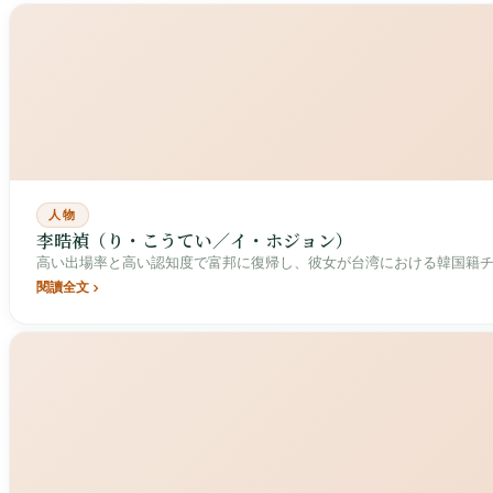
人物
李晧禎（り・こうてい／イ・ホジョン）
高い出場率と高い認知度で富邦に復帰し、彼女が台湾における韓国籍
閱讀全文