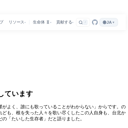
🌐
プ
リソース
生命体 🧬
貢献する
JA
▾
/
▾
▾
▾
しています
反響がよく、誰にも歌っていることがわからない」からです。の
れども、根を失った人々を歌い尽くしたこの人自身も、台北か
だの「たいした生存者」だと語りました。