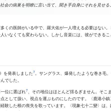
社会の病巣を明瞭に言い当て、聞き手自身にそれを見せる
ど多くの医師がいる中で、羅大佑が一人増える必要はない。
一人いなくても変わらない。しかし音楽には、彼ができるこ
7
也》を発表しました
。サングラス、爆発したような巻き毛、
せんでした。
7
第一位に選ばれ
、その地位はほとんど揺るぎません。そこ
論点として扱い、視点を運ぶものにしたのです。〈鹿港小鎮
が経験した根の喪失を歌っています。〈現象七十二變〉は、