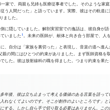
師一家で、両親も兄姉も医療従事者でした。そのような家庭
に従う人間だった」と語っています。実際、彼はその軌道に
りました。
内側に隠していました。解剖実習室での逸話は、彼自身が語
1
いていました
。未来の医師が、献体と向き合う部屋で、人
ちに、自分は「家族を裏切った」と表現し、音楽の道へ進ん
父親の間にはひとつの約束がありました。まず医師資格を
のでした。彼は放射線科の職を得ました。つまり約束を果た
多年後、彼は立ち止まって考える価値のある言葉を語って
入れなくてよいのです。そこが創作のよいところです」と
にする。しかし自ら手で切り取る必要はありません。この