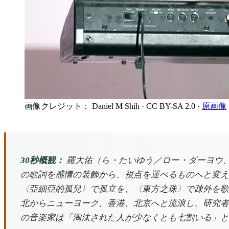
画像クレジット： Daniel M Shih
· CC BY-SA 2.0
·
原画像
30秒概観：
羅大佑（ら・たいゆう／ロー・ダーヨウ、
の歌詞を感情の装飾から、視点を運べるものへと変え
〈亞細亞的孤兒〉で孤立を、〈東方之珠〉で疎外を歌
北からニューヨーク、香港、北京へと流浪し、研究者
の音楽家は「淘汰された人が少なくとも七割いる」と