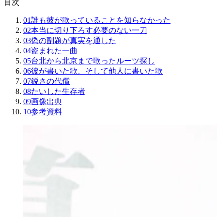
目次
01
誰も彼が歌っていることを知らなかった
02
本当に切り下ろす必要のない一刀
03
偽の副題が真実を通した
04
盗まれた一曲
05
台北から北京まで歌ったルーツ探し
06
彼が書いた歌、そして他人に書いた歌
07
鋭さの代償
08
たいした生存者
09
画像出典
10
参考資料