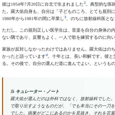
2
彼は1954年7月20日に台北で生まれました
。典型的な医
た。羅大佑自身も、自分は「子どものころ、とても規則
3
1980年から1981年の間に卒業し
、のちに放射線科医とな
ただし、この規則正しい医学生は、音楽を自分の身体の
ない隅であり、反響もよく、一人で歌を練習するのに向
家族が反対しなかったわけではありません。羅大佑はの
4
かったと語っています
。十年とは、長い和解です。彼と
る。その後で、自分の選んだ道に進んでよい、というも
📝
キュレーター・ノート
羅大佑が選んだのは外科ではなく、放射線科でした。
で取り出すようなものだが、「でも本当にその一刀を
でした。病巣がどこにあるのかを見抜き、それを言葉