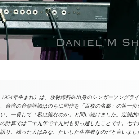
1954年生まれ）は、放射線科医出身のシンガーソングライ
、台湾の音楽評論はのちに同作を「百枚の名盤」の第一位
い、一貫して「私は誰なのか」と問い続けました。逆説的
の計算では二十九年で十九回も引っ越したことです。七十
語り、残った人はみな、たいした生存者なのだと言いまし