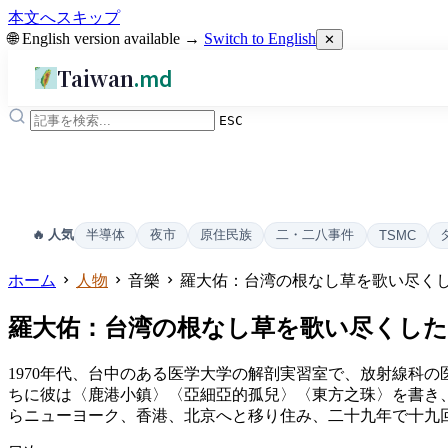
本文へスキップ
🌐 English version available →
Switch to English
✕
Taiwan
.md
ESC
半導体
夜市
原住民族
二・二八事件
🔥 人気
TSMC
ホーム
人物
音樂
羅大佑：台湾の根なし草を歌い尽く
羅大佑：台湾の根なし草を歌い尽くし
1970年代、台中のある医学大学の解剖実習室で、放射線科
ちに彼は〈鹿港小鎮〉〈亞細亞的孤兒〉〈東方之珠〉を書き
らニューヨーク、香港、北京へと移り住み、二十九年で十九