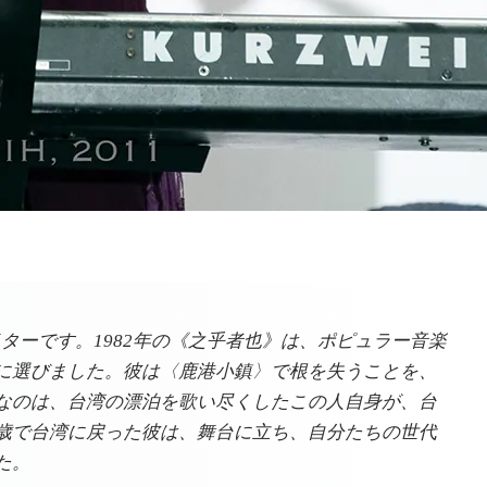
ターです。1982年の《之乎者也》は、ポピュラー音楽
に選びました。彼は〈鹿港小鎮〉で根を失うことを、
なのは、台湾の漂泊を歌い尽くしたこの人自身が、台
歳で台湾に戻った彼は、舞台に立ち、自分たちの世代
た。