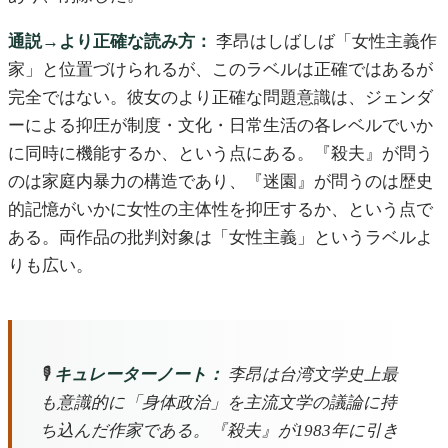
通説→より正確な読み方：
李昂はしばしば「女性主義作
家」と位置づけられるが、このラベルは正確ではあるが
完全ではない。彼女のより正確な問題意識は、ジェンダ
ーによる抑圧が制度・文化・日常生活の各レベルでいか
に同時に機能するか、という点にある。『殺夫』が問う
のは家庭内暴力の構造であり、『迷園』が問うのは歴史
的記憶がいかに女性の主体性を抑圧するか、という点で
ある。両作品の批判対象は「女性主義」というラベルよ
りも広い。
🎙️
キュレーターノート：
李昂は台湾文学史上最
も意識的に「身体政治」を主流文学の議論に持
ち込んだ作家である。『殺夫』が1983年に引き