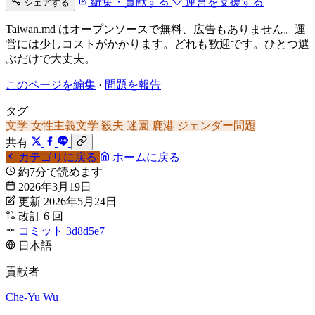
編集・貢献する
運営を支援する
シェアする
Taiwan.md はオープンソースで無料、広告もありません。運
営には少しコストがかかります。どれも歓迎です。ひとつ選
ぶだけで大丈夫。
このページを編集
·
問題を報告
タグ
文学
女性主義文学
殺夫
迷園
鹿港
ジェンダー問題
共有
カテゴリに戻る
ホームに戻る
約7分で読めます
2026年3月19日
更新 2026年5月24日
改訂 6 回
コミット 3d8d5e7
日本語
貢献者
Che-Yu Wu