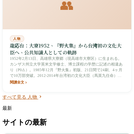
👥
人物
龍応台：大寮1952、『野火集』から台湾初の文化大
臣へ、公共知識人としての軌跡
1952年2月13日、高雄県大寮郷（現高雄市大寮区）に生まれる。
カンザス州立大学英米文学修士、博士課程の学歴に記述の相違あ
り（P0⚠️）。1985年12月『野火集』初版、21日間で24刷、4ヶ月
で10万部突破。2012-2014年台湾初の文化大臣（馬英九任命）。
《大江大海一九四九》2009年出版。
閱讀全文
すべて見る 人物
最新
サイトの最新