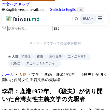
本文へスキップ
🌐 English version available →
Switch to English
✕
Taiwan
.md
☰
🌐
JA
▾
ESC
キーワードですべての記事を検索
半導体
夜市
原住民族
二・二八事件
🔥 人気
タピオカミルクティー
TSMC
ホーム
人物
文学
李昂：鹿港1952年、《殺夫》が切り
開いた台湾女性主義文学の先駆者
李昂：鹿港1952年、《殺夫》が切り開
いた台湾女性主義文学の先駆者