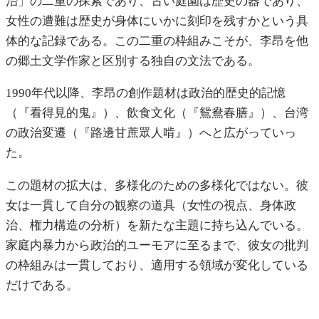
治」の二重の探索であり、古い庭園は歴史の器であり、
女性の遭難は歴史が身体にいかに刻印を残すかという具
体的な記録である。この二重の枠組みこそが、李昂を他
の郷土文学作家と区別する独自の文法である。
1990年代以降、李昂の創作題材は政治的歴史的記憶
（『看得見的鬼』）、飲食文化（『鴛鴦春膳』）、台湾
の政治変遷（『路邊甘蔗眾人啃』）へと広がっていっ
た。
この題材の拡大は、多様化のための多様化ではない。彼
女は一貫して自分の観察の道具（女性の視点、身体政
治、権力構造の分析）を新たな主題に持ち込んでいる。
家庭内暴力から政治的ユーモアに至るまで、彼女の批判
の枠組みは一貫しており、適用する領域が変化している
だけである。