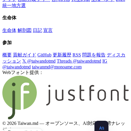
統一地方選
生命体
生命体
解剖図
日記
宣言
参加
概要
貢献ガイド
GitHub
更新履歴
RSS
問題を報告
ディスカ
ッション
𝕏 @taiwandotmd
Threads @taiwandotmd
IG
@taiwandotmd
taiwanmd@monoame.com
Webフォント提供：
© 2026 Taiwan.md — オープンソース、AI対応の台湾ナレッ
ジベース