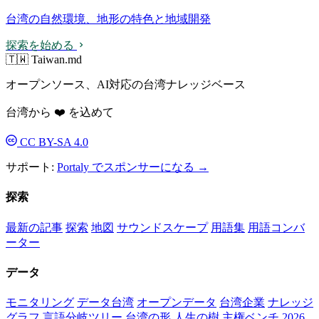
台湾の自然環境、地形の特色と地域開発
探索を始める
🇹🇼 Taiwan.md
オープンソース、AI対応の台湾ナレッジベース
台湾から ❤️ を込めて
CC BY-SA 4.0
サポート:
Portaly でスポンサーになる →
探索
最新の記事
探索
地図
サウンドスケープ
用語集
用語コンバ
ーター
データ
モニタリング
データ台湾
オープンデータ
台湾企業
ナレッジ
グラフ
言語分岐ツリー
台湾の形
人生の樹
主権ベンチ
2026