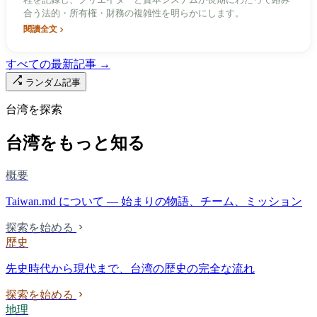
程を記録し、クリエイターと資本システムが長期にわたって絡み
合う法的・所有権・財務の複雑性を明らかにします。
閱讀全文
すべての最新記事 →
ランダム記事
台湾を探索
台湾をもっと知る
概要
Taiwan.md について — 始まりの物語、チーム、ミッション
探索を始める
歴史
先史時代から現代まで、台湾の歴史の完全な流れ
探索を始める
地理