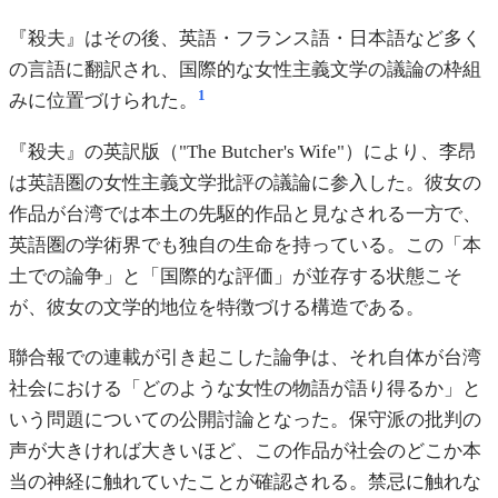
『殺夫』はその後、英語・フランス語・日本語など多く
の言語に翻訳され、国際的な女性主義文学の議論の枠組
1
みに位置づけられた。
『殺夫』の英訳版（"The Butcher's Wife"）により、李昂
は英語圏の女性主義文学批評の議論に参入した。彼女の
作品が台湾では本土の先駆的作品と見なされる一方で、
英語圏の学術界でも独自の生命を持っている。この「本
土での論争」と「国際的な評価」が並存する状態こそ
が、彼女の文学的地位を特徴づける構造である。
聯合報での連載が引き起こした論争は、それ自体が台湾
社会における「どのような女性の物語が語り得るか」と
いう問題についての公開討論となった。保守派の批判の
声が大きければ大きいほど、この作品が社会のどこか本
当の神経に触れていたことが確認される。禁忌に触れな