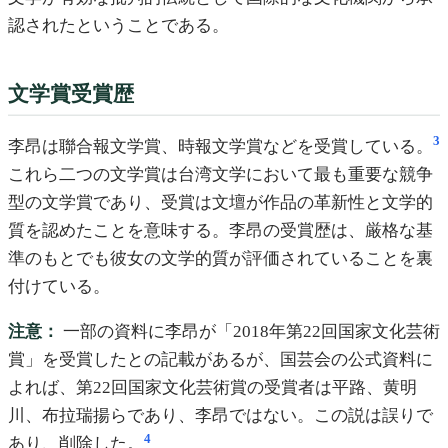
認されたということである。
文学賞受賞歴
3
李昂は聯合報文学賞、時報文学賞などを受賞している。
これら二つの文学賞は台湾文学において最も重要な競争
型の文学賞であり、受賞は文壇が作品の革新性と文学的
質を認めたことを意味する。李昂の受賞歴は、厳格な基
準のもとでも彼女の文学的質が評価されていることを裏
付けている。
注意：
一部の資料に李昂が「2018年第22回国家文化芸術
賞」を受賞したとの記載があるが、国芸会の公式資料に
よれば、第22回国家文化芸術賞の受賞者は平路、黄明
川、布拉瑞揚らであり、李昂ではない。この説は誤りで
4
あり、削除した。