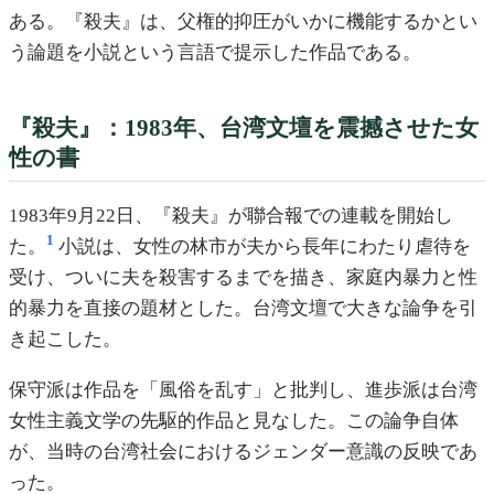
ある。『殺夫』は、父権的抑圧がいかに機能するかとい
う論題を小説という言語で提示した作品である。
『殺夫』：1983年、台湾文壇を震撼させた女
性の書
1983年9月22日、『殺夫』が聯合報での連載を開始し
1
た。
小説は、女性の林市が夫から長年にわたり虐待を
受け、ついに夫を殺害するまでを描き、家庭内暴力と性
的暴力を直接の題材とした。台湾文壇で大きな論争を引
き起こした。
保守派は作品を「風俗を乱す」と批判し、進歩派は台湾
女性主義文学の先駆的作品と見なした。この論争自体
が、当時の台湾社会におけるジェンダー意識の反映であ
った。