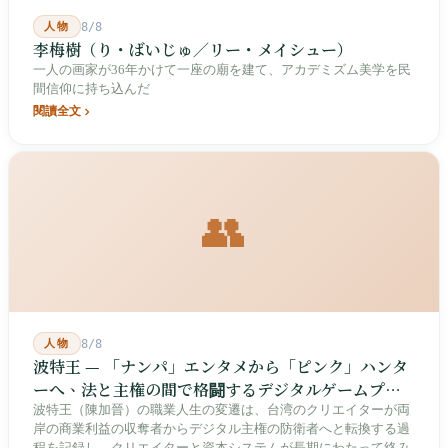
人物
8/8
李梅樹（り・ばいじゅ／リー・メイシュー）
一人の画家が36年かけて一座の廟を建て、アカデミズム美学を民
間信仰に持ち込んだ
閱讀全文
👥
人物
8/8
波特王 — 「ナンパ」エンタメから「ピンク」ハンタ
ーへ、法と主権の間で格闘するデジタルゲームプレ
イヤー
波特王（陳加晉）の職業人生の変遷は、台湾のクリエイターが両
岸の商業利益の収奪者からデジタル主権の防衛者へと転換する過