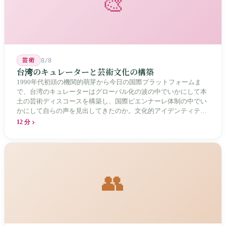
🎨
芸術
8/8
台湾のキュレーターと芸術文化の構築
1990年代初頭の機関的萌芽から今日の国際プラットフォームま
で、台湾のキュレーターはグローバル化の波の中でいかにして本
土の芸術ディスコースを構築し、国際ビエンナーレ体制の中でい
かにして自らの声を見出してきたのか。文化的アイデンティティ
と専門的制度の30年にわたる進化の歴史。
12 分
👥