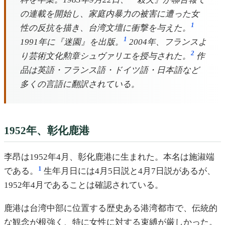
の連載を開始し、家庭内暴力の被害に遭った女
1
性の反抗を描き、台湾文壇に衝撃を与えた。
1
1991年に『迷園』を出版。
2004年、フランスよ
2
り芸術文化勲章シュヴァリエを授与された。
作
品は英語・フランス語・ドイツ語・日本語など
多くの言語に翻訳されている。
1952年、彰化鹿港
李昂は1952年4月、彰化鹿港に生まれた。本名は施淑端
1
である。
生年月日には4月5日説と4月7日説があるが、
1952年4月であることは確認されている。
鹿港は台湾中部に位置する歴史ある港湾都市で、伝統的
な観念が根強く、特に女性に対する束縛が厳しかった。