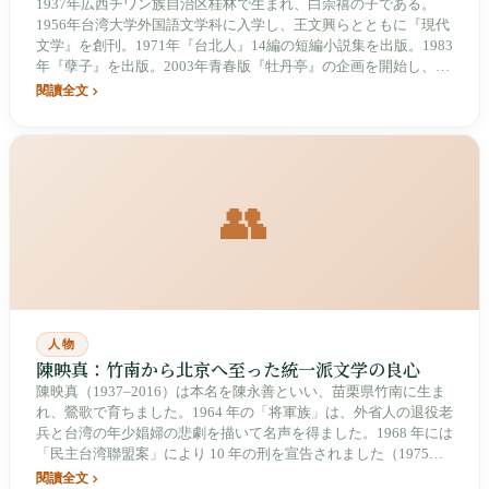
1937年広西チワン族自治区桂林で生まれ、白崇禧の子である。
1956年台湾大学外国語文学科に入学し、王文興らとともに『現代
文学』を創刊。1971年『台北人』14編の短編小説集を出版。1983
年『孽子』を出版。2003年青春版『牡丹亭』の企画を開始し、
2004年4月に初演、2024年に20周年を迎えた。2003年に国家文芸
閱讀全文
賞を受賞。
👥
人物
陳映真：竹南から北京へ至った統一派文学の良心
陳映真（1937–2016）は本名を陳永善といい、苗栗県竹南に生ま
れ、鶯歌で育ちました。1964 年の「将軍族」は、外省人の退役老
兵と台湾の年少娼婦の悲劇を描いて名声を得ました。1968 年には
「民主台湾聯盟案」により 10 年の刑を宣告されました（1975
年、蔣介石の死去に伴う特赦で早期出獄）。1985 年に『人間』雑
閱讀全文