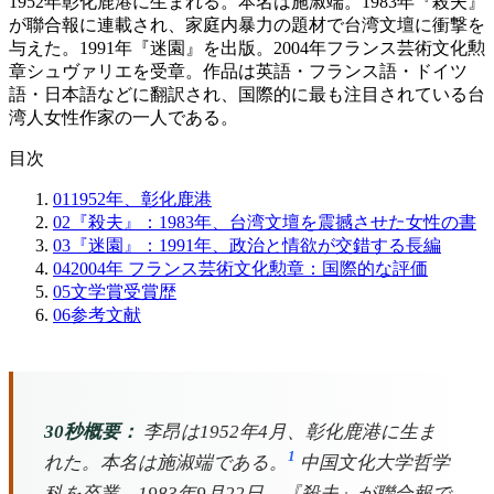
1952年彰化鹿港に生まれる。本名は施淑端。1983年『殺夫』
が聯合報に連載され、家庭内暴力の題材で台湾文壇に衝撃を
与えた。1991年『迷園』を出版。2004年フランス芸術文化勲
章シュヴァリエを受章。作品は英語・フランス語・ドイツ
語・日本語などに翻訳され、国際的に最も注目されている台
湾人女性作家の一人である。
目次
01
1952年、彰化鹿港
02
『殺夫』：1983年、台湾文壇を震撼させた女性の書
03
『迷園』：1991年、政治と情欲が交錯する長編
04
2004年 フランス芸術文化勲章：国際的な評価
05
文学賞受賞歴
06
参考文献
30秒概要：
李昂は1952年4月、彰化鹿港に生ま
1
れた。本名は施淑端である。
中国文化大学哲学
科を卒業。1983年9月22日、『殺夫』が聯合報で