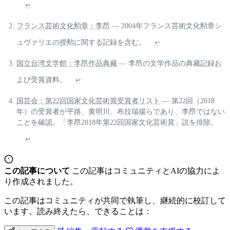
↩
フランス芸術文化勲章：李昂
— 2004年フランス芸術文化勲章シ
ュヴァリエの授勲に関する記録を含む。
↩
国立台湾文学館：李昂作品典藏
— 李昂の文学作品の典藏記録お
よび受賞資料。
↩
国芸会：第22回国家文化芸術賞受賞者リスト
— 第22回（2018
年）の受賞者が平路、黄明川、布拉瑞揚らであり、李昂ではない
ことを確認。「李昂2018年第22回国家文化芸術賞」説を排除。
↩
この記事について
この記事はコミュニティとAIの協力によ
り作成されました。
この記事はコミュニティが共同で執筆し、継続的に校訂して
います。読み終えたら、できることは：