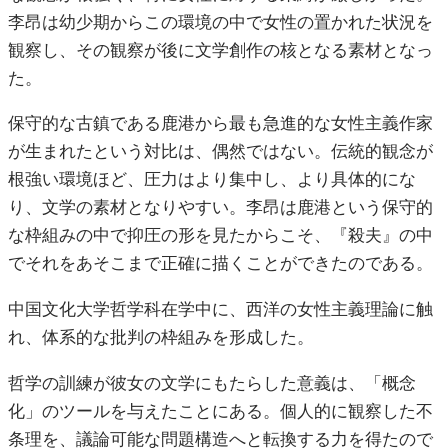
李昂は幼少期からこの環境の中で女性の置かれた状況を
観察し、その観察が後に文学創作の核となる素材となっ
た。
保守的な古鎮である鹿港から最も急進的な女性主義作家
が生まれたという対比は、偶然ではない。伝統的観念が
根強い環境ほど、圧力はより集中し、より具体的にな
り、文学の素材となりやすい。李昂は鹿港という保守的
な枠組みの中で抑圧の形を見たからこそ、『殺夫』の中
でそれをあそこまで正確に描くことができたのである。
中国文化大学哲学科在学中に、西洋の女性主義理論に触
れ、体系的な批判の枠組みを形成した。
哲学の訓練が彼女の文学にもたらした意義は、「概念
化」のツールを与えたことにある。個人的に観察した不
条理を、議論可能な問題構造へと転換する力を得たので