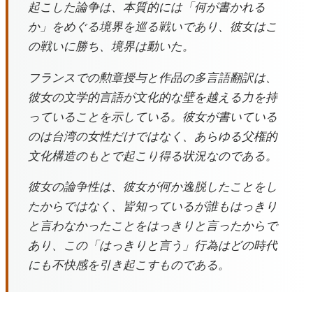
起こした論争は、本質的には「何が書かれる
か」をめぐる境界を巡る戦いであり、彼女はこ
の戦いに勝ち、境界は動いた。
フランスでの勲章授与と作品の多言語翻訳は、
彼女の文学的言語が文化的な壁を越える力を持
っていることを示している。彼女が書いている
のは台湾の女性だけではなく、あらゆる父権的
文化構造のもとで起こり得る状況なのである。
彼女の論争性は、彼女が何か逸脱したことをし
たからではなく、皆知っているが誰もはっきり
と言わなかったことをはっきりと言ったからで
あり、この「はっきりと言う」行為はどの時代
にも不快感を引き起こすものである。