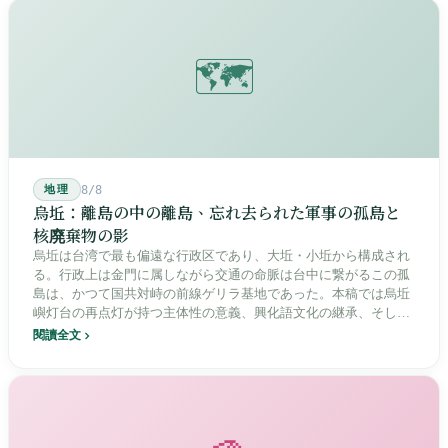
🗺️
地理
8/8
烏坵：離島の中の離島、忘れ去られた軍事の孤島と
核廃棄物の影
烏坵は台湾で最も偏遠な行政区であり、大坵・小坵から構成され
る。行政上は金門に属しながら交通の命脈は台中に繋がるこの孤
島は、かつて国共対峙の前線ゲリラ基地であった。本稿では烏坵
嶼灯台の再点灯が持つ主体性の意義、興化語文化の継承、そして
20年にわたる核廃棄物処分場選定をめぐる住民投票の論争を深く
閱讀全文
分析し、この辺境の島嶼が国家の物語の中で見せる孤独と韌性を
描く。