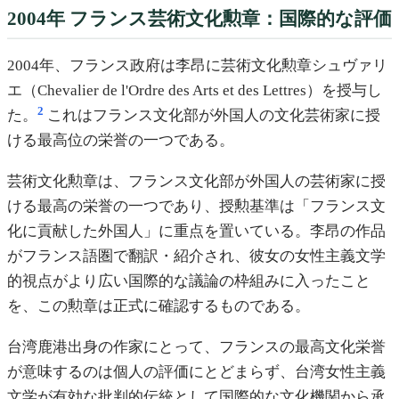
2004年 フランス芸術文化勲章：国際的な評価
2004年、フランス政府は李昂に芸術文化勲章シュヴァリ
エ（Chevalier de l'Ordre des Arts et des Lettres）を授与し
2
た。
これはフランス文化部が外国人の文化芸術家に授
ける最高位の栄誉の一つである。
芸術文化勲章は、フランス文化部が外国人の芸術家に授
ける最高の栄誉の一つであり、授勲基準は「フランス文
化に貢献した外国人」に重点を置いている。李昂の作品
がフランス語圏で翻訳・紹介され、彼女の女性主義文学
的視点がより広い国際的な議論の枠組みに入ったこと
を、この勲章は正式に確認するものである。
台湾鹿港出身の作家にとって、フランスの最高文化栄誉
が意味するのは個人の評価にとどまらず、台湾女性主義
文学が有効な批判的伝統として国際的な文化機関から承