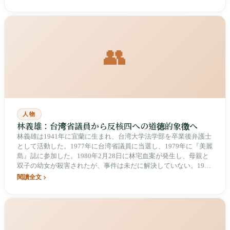
誌を創刊し、台湾のルポルタージュ文学の先駆けとなりました。
1988 年に中国統一聯盟を創設し、初代主席を務めました。2006
年に脳卒中を発症した後、北京へ移住し、2016 年に北京で病没し
ました。彼は台湾戦後文学において最も論争的な統一派作家であ
り、郷土文学論争に「許南村」の筆名で介入した重要な理論家で
👥
もあります。
人物
林義雄：台湾省議員から反核四への道徳的象徴へ
林義雄は1941年に宜蘭に生まれ、台湾大学法学部を卒業後弁護士
として活動した。1977年に台湾省議員に当選し、1979年に『美麗
島』誌に参加した。1980年2月28日に林宅血案が発生し、母親と
双子の幼女が殺害されたが、事件は未だに解決していない。1984
年に出獄後、ハーバード大学ケネディ行政大学院でMPAを取得し
閱讀全文
た。1998年6月7日に民進党第8期党主席に当選した（初の党員直
接選挙による主席）。2006年1月24日に民進党を離党した。2014
年に無期限の断食により核四の停工・封じ込めを実現した。慈林
教育基金会を創設し、台湾の民主運動において最も道徳的重みを
持つ人物の一人である。2026年現在、84歳で健在。