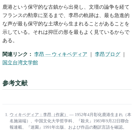
鹿港という保守的な古鎮から出発し、文壇の論争を経て
フランスの勲章に至るまで、李昂の軌跡は、最も急進的
な声が最も保守的な土壌から生まれることがあることを
示している。それは抑圧の形を最もよく見ているからで
ある。
関連リンク：
李昂 — ウィキペディア
｜
李昂ブログ
｜
国立台湾文学館
参考文献
ウィキペディア：李昂（作家）
— 1952年4月彰化鹿港生まれ（本
名施淑端）、中国文化大学哲学科、『殺夫』1983年9月22日聯合
報連載、『迷園』1991年出版、および作品の翻訳言語を確認。