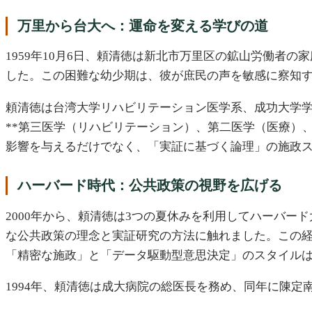
万里から台大へ：運命を変える学びの道
1959年10月6日、頼清徳は新北市万里区の鉱山労働者の
した。この困難な幼少期は、彼が庶民の声を敏感に察知
頼清徳は台湾大学リハビリテーション医学系、成功大学
**第三医学（リハビリテーション）、第二医学（医療）
影響を与えるだけでなく、「実証に基づく論理」の施政
ハーバード時代：公共政策の視野を広げる
2000年から、頼清徳は3つの夏休みを利用してハーバー
な公共政策の理念と実証研究の方法に触れました。この
「精密な施政」と「データ駆動型意思決定」のスタイル
1994年、頼清徳は成大病院の総医長を務め、同年に陳