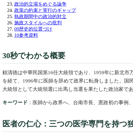
政治的立場をめぐる論争
政策の約束と実行のギャップ
執政期間中の政治的対立
施政スタイルへの批判
09
歴史的位置づけ
10
参考資料
30秒でわかる概要
頼清徳は中華民国第16任大統領であり、1959年に新
を経て、1996年に医師を辞めて政界に転身しました。国
大統領として大統領選に出馬し当選を果たした政治家であ
キーワード
：医師から政界へ、台南市長、憲政初の事例
医者の仁心：三つの医学専門を持つ