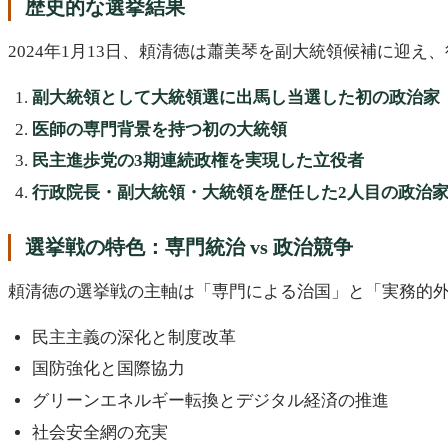
歴史的な選挙結果
2024年1月13日、頼清徳は蕭美琴を副大統領候補に迎え、
副大統領として大統領選に出馬し当選した初の政治家
医師の専門背景を持つ初の大統領
民主進歩党の3期連続政権を実現した立役者
行政院長・副大統領・大統領を歴任した2人目の政治
選挙戦の特色：専門統治 vs 政治競争
頼清徳の選挙戦の主軸は「専門による治国」と「実務的
民主主義の深化と制度改革
国防強化と国際協力
グリーンエネルギー転換とデジタル経済の推進
社会安全網の充実