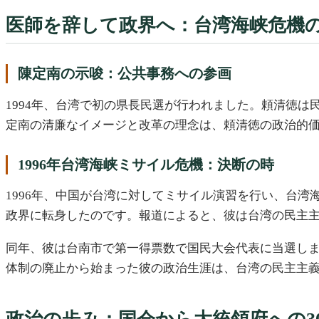
医師を辞して政界へ：台湾海峡危機
陳定南の示唆：公共事務への参画
1994年、台湾で初の県長民選が行われました。頼清徳
定南の清廉なイメージと改革の理念は、頼清徳の政治的
1996年台湾海峡ミサイル危機：決断の時
1996年、中国が台湾に対してミサイル演習を行い、台
政界に転身したのです。報道によると、彼は台湾の民主
同年、彼は台南市で第一得票数で国民大会代表に当選し
体制の廃止から始まった彼の政治生涯は、台湾の民主主