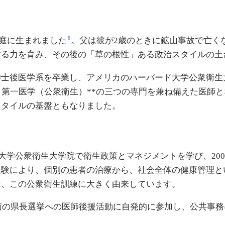
1
家庭に生まれました
。父は彼が2歳のときに鉱山事故で亡く
する力を育み、その後の「草の根性」ある政治スタイルの土
学士後医学系を卒業し、アメリカのハーバード大学公衆衛生
、第一医学（公衆衛生）**の三つの専門を兼ね備えた医師
スタイルの基盤ともなりました。
ド大学公衆衛生大学院で衛生政策とマネジメントを学び、20
経験により、個別の患者の治療から、社会全体の健康管理と
は、この公衆衛生訓練に大きく由来しています。
定南の県長選挙への医師後援活動に自発的に参加し、公共事