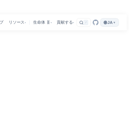
🌐
プ
リソース
生命体 🧬
貢献する
JA
▾
/
▾
▾
▾