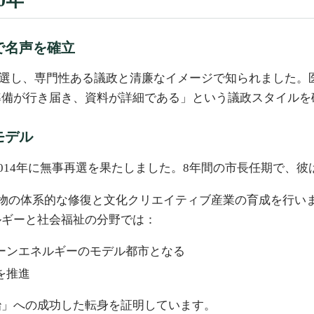
0年
政で名声を確立
員に当選し、専門性ある議政と清廉なイメージで知られました
準備が行き届き、資料が詳細である」という議政スタイルを
モデル
2014年に無事再選を果たしました。8年間の市長任期で、
造物の体系的な修復と文化クリエイティブ産業の育成を行い
ルギーと社会福祉の分野では：
ーンエネルギーのモデル都市となる
を推進
治」への成功した転身を証明しています。