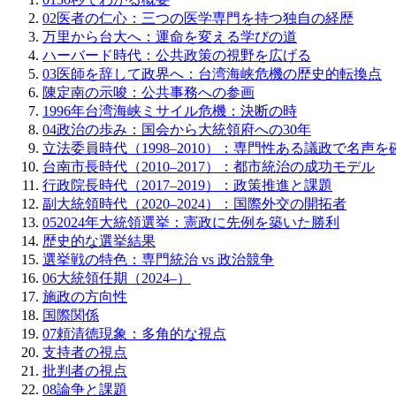
02
医者の仁心：三つの医学専門を持つ独自の経歴
万里から台大へ：運命を変える学びの道
ハーバード時代：公共政策の視野を広げる
03
医師を辞して政界へ：台湾海峡危機の歴史的転換点
陳定南の示唆：公共事務への参画
1996年台湾海峡ミサイル危機：決断の時
04
政治の歩み：国会から大統領府への30年
立法委員時代（1998–2010）：専門性ある議政で名声を
台南市長時代（2010–2017）：都市統治の成功モデル
行政院長時代（2017–2019）：政策推進と課題
副大統領時代（2020–2024）：国際外交の開拓者
05
2024年大統領選挙：憲政に先例を築いた勝利
歴史的な選挙結果
選挙戦の特色：専門統治 vs 政治競争
06
大統領任期（2024–）
施政の方向性
国際関係
07
頼清徳現象：多角的な視点
支持者の視点
批判者の視点
08
論争と課題