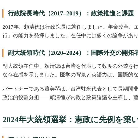
行政院長時代（2017–2019）：政策推進と課題
2017年、頼清徳は行政院長に就任しました。年金改革
行」の能力を発揮しました。在任中には多くの論争があり
副大統領時代（2020–2024）：国際外交の開拓
副大統領在任中、頼清徳は台湾を代表して数度の外遊を行
な存在感を示しました。医学の背景と英語力は、国際的
パートナーである蕭美琴は、台湾駐米代表として長期間
政治的役割分担――頼清徳が内政と政策論議を主導し、
2024年大統領選挙：憲政に先例を築