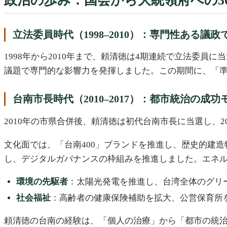
政治の歩み：国会から大統領府への3
立法委員時代（1998–2010）：専門性ある議
1998年から2010年まで、頼清徳は4期連続で立法委
議題で専門的な影響力を発揮しました。この期間に、「
台南市長時代（2010–2017）：都市統治の成功
2010年の市県合併後、頼清徳は初代台南市長に当選し、
文化面では、「台南400」ブランドを推進し、歴史的建
し、デジタルガバナンスの枠組みを推進しました。エネ
環境の先駆者
：太陽光発電を推進し、台湾全体のグリ
社会福祉
：高齢者の健康保険補助を拡大、公営保育所
頼清徳の台南の経験は、「個人の治療」から「都市の統