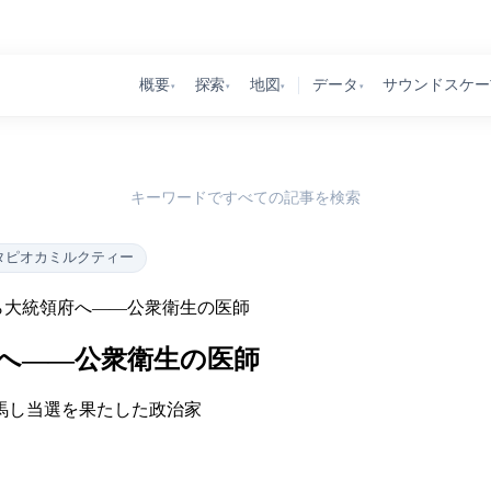
概要
探索
地図
データ
サウンドスケー
▾
▾
▾
▾
キーワードですべての記事を検索
タピオカミルクティー
ら大統領府へ――公衆衛生の医師
へ――公衆衛生の医師
馬し当選を果たした政治家