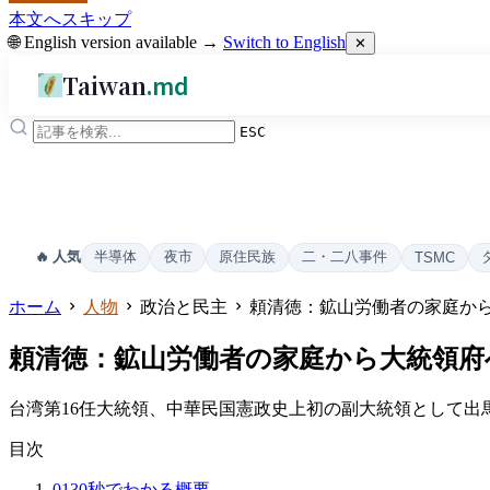
本文へスキップ
🌐 English version available →
Switch to English
✕
Taiwan
.md
ESC
半導体
夜市
原住民族
二・二八事件
🔥 人気
TSMC
ホーム
人物
政治と民主
頼清徳：鉱山労働者の家庭か
頼清徳：鉱山労働者の家庭から大統領府
台湾第16任大統領、中華民国憲政史上初の副大統領として出
目次
01
30秒でわかる概要