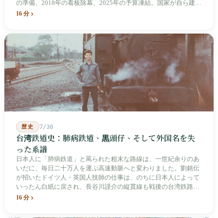
の準備、2018年の看板除幕、2025年の予算凍結。国家が自ら建
て、自らが行ったことを記念する博物館です。しかし解厳から39
16 分
年、一人の加害者も司法裁判を受けていません。
歴史
7/30
台湾鉄道史：肺病鉄道、黒頭仔、そして外国名を失
った系譜
日本人に「肺病鉄道」と罵られた粗末な路線は、一世紀余りのあ
いだに、毎日二十万人を運ぶ高速動脈へと変わりました。劉銘伝
が招いたドイツ人・英国人技師の仕事は、のちに日本人によって
いったん白紙に戻され、長谷川謹介の縦貫線も戦後の台湾鉄路に
よって改名・改番されました。どの世代も前の世代の記録を脚注
16 分
へ押しやり、外国名はしだいに剥がれ落ちていきました。残った
のは台湾語の「黒頭仔」「火車仔」、莒光・自強・復興という政