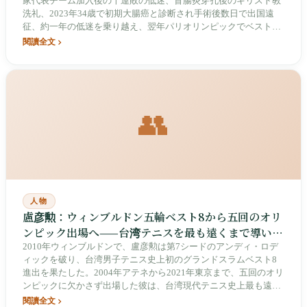
家代表チーム加入後の十連敗の低迷、盲腸炎穿孔後のキリスト教
洗礼、2023年34歳で初期大腸癌と診断され手術後数日で出国遠
征、約一年の低迷を乗り越え、翌年パリオリンピックでベスト8
に進出。周天成は天賦の才能に頼らず、「磨く」というラリー引
閱讀全文
き寄せ型のプレースタイルで、台湾羽球の可能な高さを次々と押
し上げている。
👥
人物
盧彦勲：ウィンブルドン五輪ベスト8から五回のオリ
ンピック出場へ——台湾テニスを最も遠くまで導いた
男
2010年ウィンブルドンで、盧彦勲は第7シードのアンディ・ロデ
ィックを破り、台湾男子テニス史上初のグランドスラムベスト8
進出を果たした。2004年アテネから2021年東京まで、五回のオリ
ンピックに欠かさず出場した彼は、台湾現代テニス史上最も遠く
まで歩み続けた選手である。引退後はテニスアカデミーを設立
閱讀全文