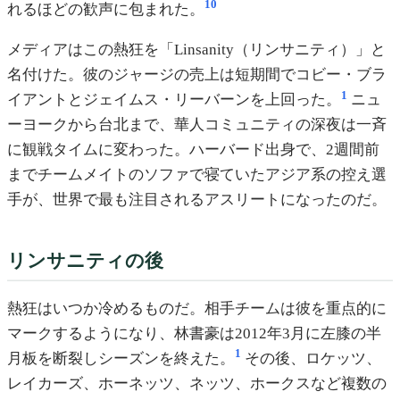
10
れるほどの歓声に包まれた。
メディアはこの熱狂を「Linsanity（リンサニティ）」と
名付けた。彼のジャージの売上は短期間でコビー・ブラ
1
イアントとジェイムス・リーバーンを上回った。
ニュ
ーヨークから台北まで、華人コミュニティの深夜は一斉
に観戦タイムに変わった。ハーバード出身で、2週間前
までチームメイトのソファで寝ていたアジア系の控え選
手が、世界で最も注目されるアスリートになったのだ。
リンサニティの後
熱狂はいつか冷めるものだ。相手チームは彼を重点的に
マークするようになり、林書豪は2012年3月に左膝の半
1
月板を断裂しシーズンを終えた。
その後、ロケッツ、
レイカーズ、ホーネッツ、ネッツ、ホークスなど複数の