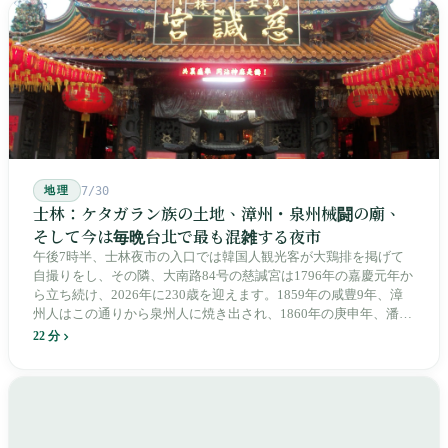
治スローガン、そしてようやくプユマ・タロコの世代になって、
先住民族の地名が再びレールの上に敷き戻されたのです。
地理
7/30
士林：ケタガラン族の土地、漳州・泉州械闘の廟、
そして今は毎晩台北で最も混雑する夜市
午後7時半、士林夜市の入口では韓国人観光客が大鶏排を掲げて
自撮りをし、その隣、大南路84号の慈諴宮は1796年の嘉慶元年か
ら立ち続け、2026年に230歳を迎えます。1859年の咸豊9年、漳
州人はこの通りから泉州人に焼き出され、1860年の庚申年、潘永
清は下樹林に大東路・大南路・大西路・大北路という四本の整然
22 分
とした街路を引き、廟をその真ん中に置きました。1909年、日本
人は廟の向かいに市場を建て、1955年には陽明戯院が文林路に落
成し、1992年に豪大大鶏排が台中で発明され、1999年に士林へ進
出しました。2002年に戦後増築された屋根付き部分が撤去され、
2011年に新市場が開業し、地下フード街は朝から晩まで二交代で
人が入れ替わります。廟はいまも元の場所にありますが、その足