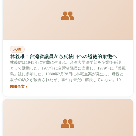
👥
人物
林義雄：台湾省議員から反核四への道徳的象徴へ
林義雄は1941年に宜蘭に生まれ、台湾大学法学部を卒業後弁護士
として活動した。1977年に台湾省議員に当選し、1979年に『美麗
島』誌に参加した。1980年2月28日に林宅血案が発生し、母親と
双子の幼女が殺害されたが、事件は未だに解決していない。1984
年に出獄後、ハーバード大学ケネディ行政大学院でMPAを取得し
閱讀全文
た。1998年6月7日に民進党第8期党主席に当選した（初の党員直
接選挙による主席）。2006年1月24日に民進党を離党した。2014
年に無期限の断食により核四の停工・封じ込めを実現した。慈林
教育基金会を創設し、台湾の民主運動において最も道徳的重みを
持つ人物の一人である。2026年現在、84歳で健在。
👥