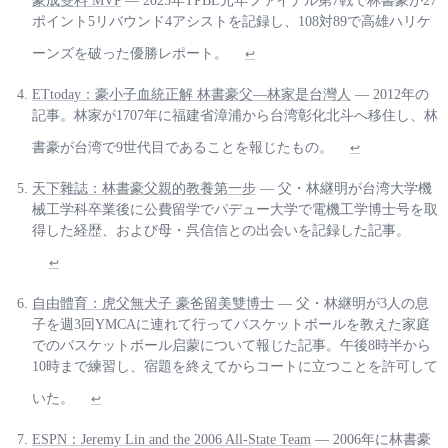
豪成雙料 MVP
— 2025年TPBL元年ファイナル第7戦で林書豪が27
ポイント5リバウンド4アシストを記録し、108対89で高雄ハリケ
ーンズを破った優勝レポート。
↩
ETtoday：豪小子血統正解 林書豪父—林家是台灣人
— 2012年の
記事。林家が1707年に福建省漳浦から台湾彰化北斗へ移住し、林
書豪が台湾で9世代目であることを報じたもの。
↩
天下雜誌：林書豪父親的教養第一步
— 父・林継明が台湾大学機
械工学科卒業後に公費留学でパデュー大学で電機工学博士号を取
得した経歴、および母・呉信信との出会いを記録した記事。
↩
自由體育：虎父無犬子 豪爸留美雙博士
— 父・林継明が3人の息
子を週3回YMCAに連れて行ってバスケットボールを教えた家庭
でのバスケットボール启蒙について報じた記事。午後8時半から
10時まで練習し、宿題を終えてからコートに立つことを許可して
いた。
↩
ESPN：Jeremy Lin and the 2006 All-State Team
— 2006年に林書豪