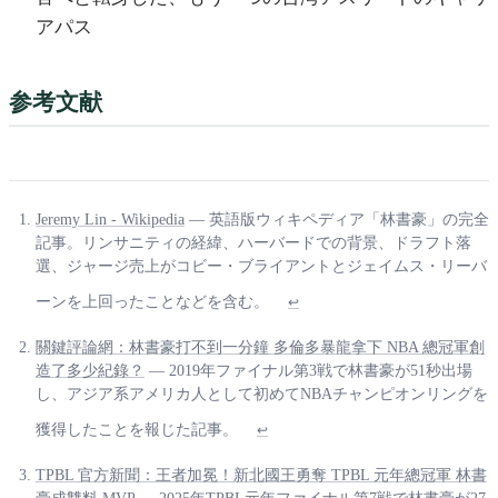
アパス
参考文献
Jeremy Lin - Wikipedia
— 英語版ウィキペディア「林書豪」の完全
記事。リンサニティの経緯、ハーバードでの背景、ドラフト落
選、ジャージ売上がコビー・ブライアントとジェイムス・リーバ
ーンを上回ったことなどを含む。
↩
關鍵評論網：林書豪打不到一分鐘 多倫多暴龍拿下 NBA 總冠軍創
造了多少紀錄？
— 2019年ファイナル第3戦で林書豪が51秒出場
し、アジア系アメリカ人として初めてNBAチャンピオンリングを
獲得したことを報じた記事。
↩
TPBL 官方新聞：王者加冕！新北國王勇奪 TPBL 元年總冠軍 林書