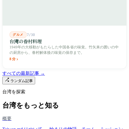
元では毎日二つの都市が交代で現れます。
グルメ
7/30
台湾の眷村料理
1949年の大移動がもたらした中国各省の味覚。竹矢来の囲いの中
の厨房から、眷村解体後の味覚の保存まで。
8 分
すべての最新記事 →
ランダム記事
台湾を探索
台湾をもっと知る
概要