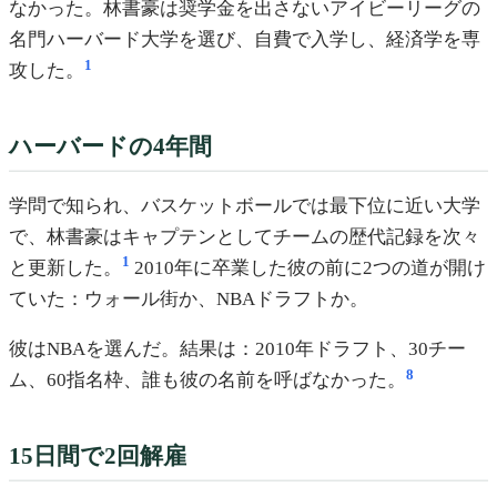
なかった。林書豪は奨学金を出さないアイビーリーグの
名門ハーバード大学を選び、自費で入学し、経済学を専
1
攻した。
ハーバードの4年間
学問で知られ、バスケットボールでは最下位に近い大学
で、林書豪はキャプテンとしてチームの歴代記録を次々
1
と更新した。
2010年に卒業した彼の前に2つの道が開け
ていた：ウォール街か、NBAドラフトか。
彼はNBAを選んだ。結果は：2010年ドラフト、30チー
8
ム、60指名枠、誰も彼の名前を呼ばなかった。
15日間で2回解雇