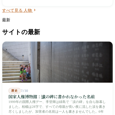
し、自らのウィンブルドンの記録を超える台湾の若者を待ち続け
ている。
すべて見る 人物
最新
サイトの最新
歴史
7/30
国家人権博物館：涙の碑に書かれなかった名前
1999年の国際人権デー、李登輝は緑島で「涙の碑」を自ら除幕し
ました。柏楊は28字で、すべての母親が長い夜に流した涙を書き
尽くしましたが、加害者の名前は一人も書きませんでした。6年