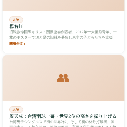
人物
楊右任
旧靴救命国際キリスト關懷協会創設者、2017年十大優秀青年、一
枚のポスターで10万足の旧靴を募集し東非の子どもたちを支援
閱讀全文
👥
人物
周天成：台湾羽球一哥、世界2位の高さを振り上げる
台湾男子シングルスで初の世界2位、そして初の林丹打破者。国