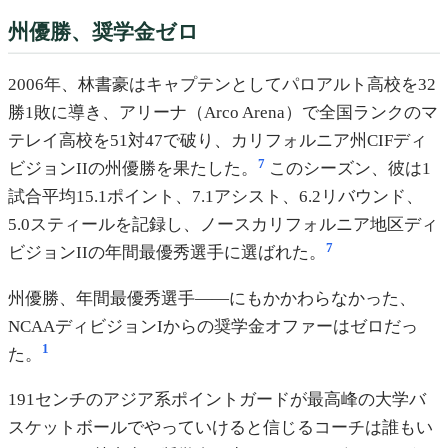
州優勝、奨学金ゼロ
2006年、林書豪はキャプテンとしてパロアルト高校を32
勝1敗に導き、アリーナ（Arco Arena）で全国ランクのマ
テレイ高校を51対47で破り、カリフォルニア州CIFディ
7
ビジョンIIの州優勝を果たした。
このシーズン、彼は1
試合平均15.1ポイント、7.1アシスト、6.2リバウンド、
5.0スティールを記録し、ノースカリフォルニア地区ディ
7
ビジョンIIの年間最優秀選手に選ばれた。
州優勝、年間最優秀選手——にもかかわらなかった、
NCAAディビジョンIからの奨学金オファーはゼロだっ
1
た。
191センチのアジア系ポイントガードが最高峰の大学バ
スケットボールでやっていけると信じるコーチは誰もい