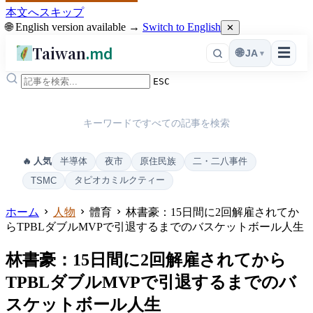
本文へスキップ
🌐 English version available →
Switch to English
✕
Taiwan
.md
☰
🌐
JA
▾
ESC
キーワードですべての記事を検索
半導体
夜市
原住民族
二・二八事件
🔥 人気
タピオカミルクティー
TSMC
ホーム
人物
體育
林書豪：15日間に2回解雇されてか
らTPBLダブルMVPで引退するまでのバスケットボール人生
林書豪：15日間に2回解雇されてから
TPBLダブルMVPで引退するまでのバ
スケットボール人生