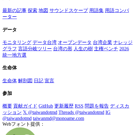
最新の記事
探索
地図
サウンドスケープ
用語集
用語コンバ
ーター
データ
モニタリング
データ台湾
オープンデータ
台湾企業
ナレッジ
グラフ
言語分岐ツリー
台湾の形
人生の樹
主権ベンチ
2026
統一地方選
生命体
生命体
解剖図
日記
宣言
参加
概要
貢献ガイド
GitHub
更新履歴
RSS
問題を報告
ディスカ
ッション
𝕏 @taiwandotmd
Threads @taiwandotmd
IG
@taiwandotmd
taiwanmd@monoame.com
Webフォント提供：