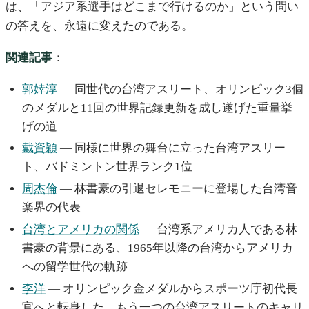
は、「アジア系選手はどこまで行けるのか」という問い
の答えを、永遠に変えたのである。
関連記事
：
郭婞淳
— 同世代の台湾アスリート、オリンピック3個
のメダルと11回の世界記録更新を成し遂げた重量挙
げの道
戴資穎
— 同様に世界の舞台に立った台湾アスリー
ト、バドミントン世界ランク1位
周杰倫
— 林書豪の引退セレモニーに登場した台湾音
楽界の代表
台湾とアメリカの関係
— 台湾系アメリカ人である林
書豪の背景にある、1965年以降の台湾からアメリカ
への留学世代の軌跡
李洋
— オリンピック金メダルからスポーツ庁初代長
官へと転身した、もう一つの台湾アスリートのキャリ