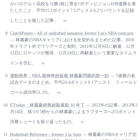
がパロアルト高校を32勝1敗に導きCIFディビジョンII州優勝を果
たしたこと、平均15.1ポイント7.1アシスト6.2リバウンドを記録
したことを報じた記事。
↩
ClutchPoints—All of undrafted sensation Jeremy Lin's NBA contracts
— 林書豪のNBAキャリアにおける全契約をまとめた記事。2010
年ドラフト外でワリアーズと契約、2011年12月9日に解雇、12月
12日にロケッツが獲得、12月24日に再解雇という重要なタイムラ
インを含む。
↩
運動視界：NBA 最神奇的旋風 林書豪閃耀的那一刻
— 7連勝の各
試合データのまとめ。平均24.4ポイント9.1アシスト、フィールド
ゴール成功率51.2%。
↩
ETtoday：林書豪經典絕殺暴龍 10 年了
— 2022年の記事。2012年2
月14日、残り0.5秒からの林書豪によるラプターズへの3ポイント
決勝シュートを振り返ったもの。
↩
Basketball-Reference—Jeremy Lin Stats
— 林書豪のNBAキャリア完