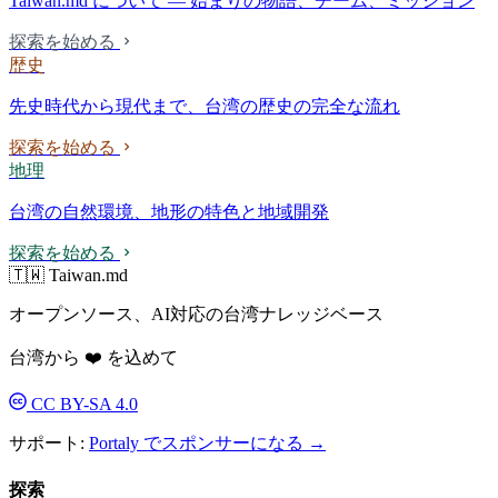
Taiwan.md について — 始まりの物語、チーム、ミッション
探索を始める
歴史
先史時代から現代まで、台湾の歴史の完全な流れ
探索を始める
地理
台湾の自然環境、地形の特色と地域開発
探索を始める
🇹🇼 Taiwan.md
オープンソース、AI対応の台湾ナレッジベース
台湾から ❤️ を込めて
CC BY-SA 4.0
サポート:
Portaly でスポンサーになる →
探索