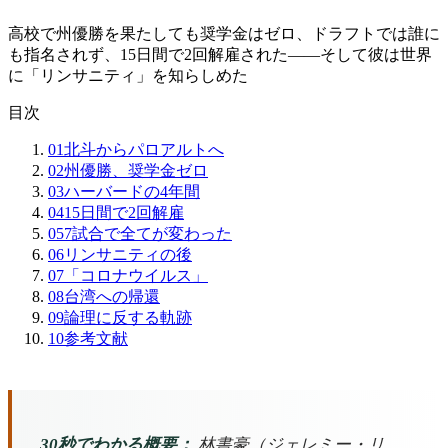
高校で州優勝を果たしても奨学金はゼロ、ドラフトでは誰に
も指名されず、15日間で2回解雇された——そして彼は世界
に「リンサニティ」を知らしめた
目次
01
北斗からパロアルトへ
02
州優勝、奨学金ゼロ
03
ハーバードの4年間
04
15日間で2回解雇
05
7試合で全てが変わった
06
リンサニティの後
07
「コロナウイルス」
08
台湾への帰還
09
論理に反する軌跡
10
参考文献
30秒でわかる概要：
林書豪（ジェレミー・リ