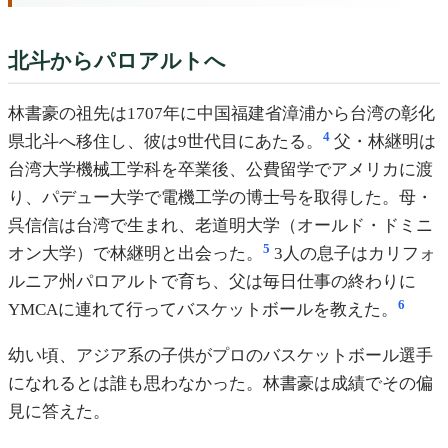
北斗からパロアルトへ
林書豪の祖先は1707年に中国福建省漳浦から台湾の彰化
4
県北斗へ移住し、彼は9世代目にあたる。
父・林継明は
台湾大学機械工学科を卒業後、公費留学でアメリカに渡
り、パデュー大学で電機工学の博士号を取得した。母・
呉信信は台湾で生まれ、老道明大学（オールド・ドミニ
5
オン大学）で林継明と出会った。
3人の息子はカリフォ
ルニア州パロアルトで育ち、父は毎日仕事の終わりに
6
YMCAに連れて行ってバスケットボールを教えた。
幼い頃、アジア系の子供がプロのバスケットボール選手
になれるとは誰も思わなかった。林書豪は成績でその偏
見に答えた。