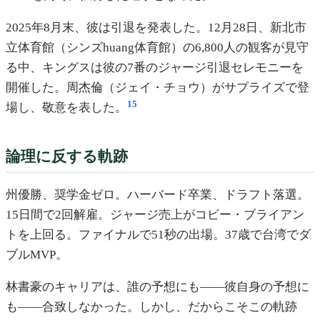
2025年8月末、彼は引退を発表した。12月28日、新北市
立体育館（シンズhuang体育館）の6,800人の観客が見守
る中、キングスは彼の7番のジャージ引退セレモニーを
開催した。周杰倫（ジェイ・チョウ）がサプライズで登
15
場し、敬意を表した。
論理に反する軌跡
州優勝、奨学金ゼロ。ハーバード卒業、ドラフト落選。
15日間で2回解雇。ジャージ売上がコビー・ブライアン
トを上回る。ファイナルで51秒の出場。37歳で台湾でダ
ブルMVP。
林書豪のキャリアは、誰の予想にも——彼自身の予想に
も——合致しなかった。しかし、だからこそこの軌跡