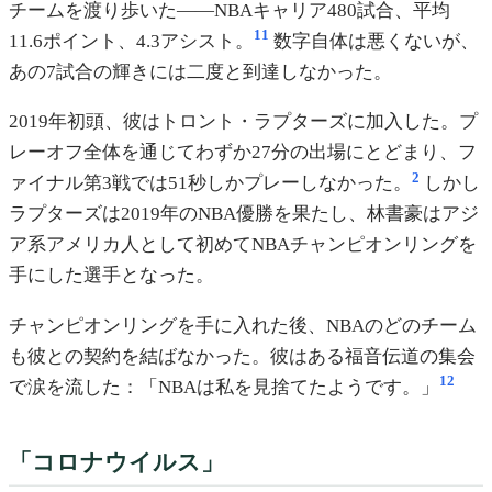
チームを渡り歩いた——NBAキャリア480試合、平均
11
11.6ポイント、4.3アシスト。
数字自体は悪くないが、
あの7試合の輝きには二度と到達しなかった。
2019年初頭、彼はトロント・ラプターズに加入した。プ
レーオフ全体を通じてわずか27分の出場にとどまり、フ
2
ァイナル第3戦では51秒しかプレーしなかった。
しかし
ラプターズは2019年のNBA優勝を果たし、林書豪はアジ
ア系アメリカ人として初めてNBAチャンピオンリングを
手にした選手となった。
チャンピオンリングを手に入れた後、NBAのどのチーム
も彼との契約を結ばなかった。彼はある福音伝道の集会
12
で涙を流した：「NBAは私を見捨てたようです。」
「コロナウイルス」