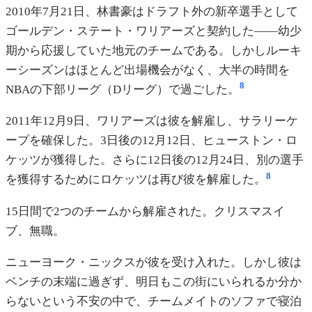
2010年7月21日、林書豪はドラフト外の新卒選手として
ゴールデン・ステート・ワリアーズと契約した——幼少
期から応援していた地元のチームである。しかしルーキ
ーシーズンはほとんど出場機会がなく、大半の時間を
8
NBAの下部リーグ（Dリーグ）で過ごした。
2011年12月9日、ワリアーズは彼を解雇し、サラリーケ
ープを確保した。3日後の12月12日、ヒューストン・ロ
ケッツが獲得した。さらに12日後の12月24日、別の選手
8
を獲得するためにロケッツは再び彼を解雇した。
15日間で2つのチームから解雇された。クリスマスイ
ブ、無職。
ニューヨーク・ニックスが彼を受け入れた。しかし彼は
ベンチの末端に過ぎず、明日もこの街にいられるか分か
らないという不安の中で、チームメイトのソファで寝泊