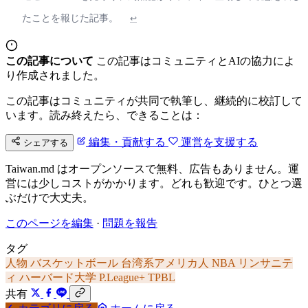
たことを報じた記事。
↩
この記事について
この記事はコミュニティとAIの協力によ
り作成されました。
この記事はコミュニティが共同で執筆し、継続的に校訂して
います。読み終えたら、できることは：
編集・貢献する
運営を支援する
シェアする
Taiwan.md はオープンソースで無料、広告もありません。運
営には少しコストがかかります。どれも歓迎です。ひとつ選
ぶだけで大丈夫。
このページを編集
·
問題を報告
タグ
人物
バスケットボール
台湾系アメリカ人
NBA
リンサニテ
ィ
ハーバード大学
P.League+
TPBL
共有