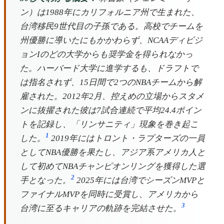
ン）は1988年にカリフォルニア州で生まれた、
台湾移民9世代目の子孫である。高校でチームを
州優勝に導いたにもかかわらず、NCAAディビジ
ョンIのどの大学からも奨学金を得られなかっ
た。ハーバード大学に進学するも、ドラフトで
は指名されず、15日間で2つのNBAチームから解
雇された。2012年2月、控えめの立場からスタメ
ンに抜擢された彼は7試合連続で平均24.4ポイン
トを記録し、「リンサニティ」現象を巻き起こ
1
した。
2019年にはトロント・ラプターズの一員
としてNBA優勝を果たし、アジア系アメリカ人と
して初めてNBAチャンピオンリングを獲得した選
2
手となった。
2025年には台湾でシーズンMVPと
ファイナルMVPを同時に受賞し、アメリカから
3
台湾に至るキャリアの軌跡を完結させた。