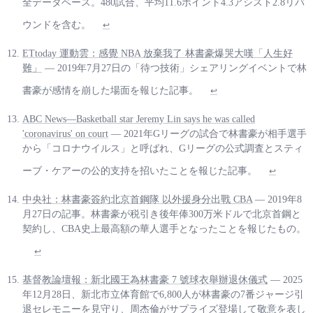
全データベース。480試合、平均11.6ポイント4.3アシスト2.8リバ
ウンドを含む。
↩
ETtoday 運動雲：感覺 NBA 放棄我了 林書豪爆哭大嘆「人生好
難」
— 2019年7月27日の「待つ技術」シェアリングイベントで林
書豪が感情を崩した場面を報じた記事。
↩
ABC News—Basketball star Jeremy Lin says he was called
'coronavirus' on court
— 2021年Gリーグの試合で林書豪が相手選手
から「コロナウイルス」と呼ばれ、Gリーグの公式調査とスティ
ーブ・ケアーの公的支持を招いたことを報じた記事。
↩
中央社：林書豪簽約北京首鋼隊 以外援身分出戰 CBA
— 2019年8
月27日の記事。林書豪が税引き後年俸300万米ドルで北京首鋼と
契約し、CBA史上最高額の華人選手となったことを報じたもの。
↩
基督教論壇報：新北國王為林書豪 7 號球衣舉辦退休儀式
— 2025
年12月28日、新北市立体育館で6,800人が林書豪の7番ジャージ引
退セレモニーを見守り、周杰倫がサプライズ登場して敬意を表し