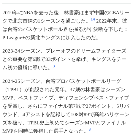
2019年にNBAを去った後、林書豪はまず中国のCBAリー
14
グで北京首鋼の1シーズンを過ごした。
2022年末、彼
は台湾のバスケットボール界を揺るがす決断を下した：
P. League+の新北キングスに加入したのだ。
2023-24シーズン、プレーオフのドリームファイターズ
との重要な第6戦で33ポイントを挙げ、キングスをチー
3
ム初の優勝に導いた。
2024-25シーズン、台湾プロバスケットボールリーグ
（TPBL）が創設された元年。37歳の林書豪はシーズン
MVP、ベストファイブ、ディフェンシブベストファイブ
を受賞し、さらにファイナル第7戦で27ポイント、5リバ
ウンド、4アシストを記録して108対89で高雄ハリケーン
ズを破り、TPBL史上初めてシーズンMVPとファイナル
3
MVPを同時に獲得した選手となった。