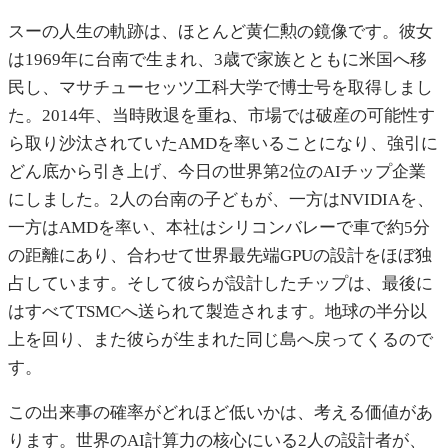
スーの人生の軌跡は、ほとんど黄仁勲の鏡像です。彼女
は1969年に台南で生まれ、3歳で家族とともに米国へ移
民し、マサチューセッツ工科大学で博士号を取得しまし
た。2014年、当時敗退を重ね、市場では破産の可能性す
ら取り沙汰されていたAMDを率いることになり、強引に
どん底から引き上げ、今日の世界第2位のAIチップ企業
にしました。2人の台南の子どもが、一方はNVIDIAを、
一方はAMDを率い、本社はシリコンバレーで車で約5分
の距離にあり、合わせて世界最先端GPUの設計をほぼ独
占しています。そして彼らが設計したチップは、最後に
はすべてTSMCへ送られて製造されます。地球の半分以
上を回り、また彼らが生まれた同じ島へ戻ってくるので
す。
この出来事の確率がどれほど低いかは、考える価値があ
ります。世界のAI計算力の核心にいる2人の設計者が、