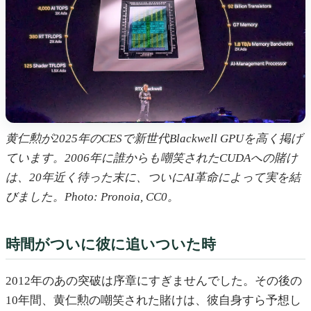
黄仁勲が2025年のCESで新世代Blackwell GPUを高く掲げ
ています。2006年に誰からも嘲笑されたCUDAへの賭け
は、20年近く待った末に、ついにAI革命によって実を結
びました。Photo: Pronoia, CC0。
時間がついに彼に追いついた時
2012年のあの突破は序章にすぎませんでした。その後の
10年間、黄仁勲の嘲笑された賭けは、彼自身すら予想し