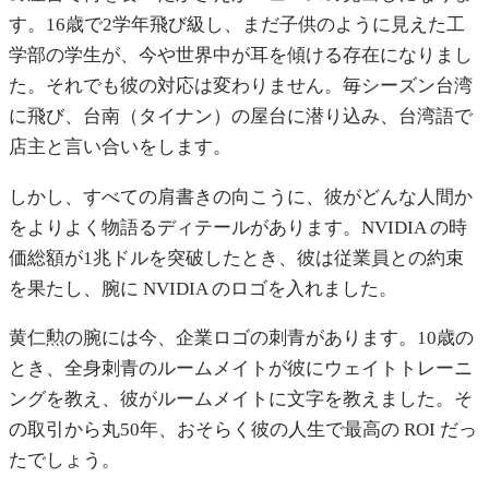
す。16歳で2学年飛び級し、まだ子供のように見えた工
学部の学生が、今や世界中が耳を傾ける存在になりまし
た。それでも彼の対応は変わりません。毎シーズン台湾
に飛び、台南（タイナン）の屋台に潜り込み、台湾語で
店主と言い合いをします。
しかし、すべての肩書きの向こうに、彼がどんな人間か
をよりよく物語るディテールがあります。NVIDIA の時
価総額が1兆ドルを突破したとき、彼は従業員との約束
を果たし、腕に NVIDIA のロゴを入れました。
黄仁勲の腕には今、企業ロゴの刺青があります。10歳の
とき、全身刺青のルームメイトが彼にウェイトトレーニ
ングを教え、彼がルームメイトに文字を教えました。そ
の取引から丸50年、おそらく彼の人生で最高の ROI だっ
たでしょう。