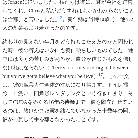
はJensenに従いました。私たちは彼に、君が会社を運営
してくれ、Chrisと私がどうすればよいかわからないこと
7
は全部、と言いました」
。黄仁勲は当時30歳で、他の2
人の創業者より若かったのです。
終わりの見えない年月をどう持ちこたえたのかと問われ
た時、彼の答えはいかにも黄仁勲らしいものでした。途
中には多くの苦しみがあるが、自分が信じるものを信じ
なければならない（There's a lot of suffering in between,
17
but you've gotta believe what you believe）
。この一文
は、彼の職業人生全体の注釈になり得ます。トイレ掃
除、皿洗い、四角形レンダリングという行き止まり、そ
してCUDAをめぐる16年の待機まで、彼を際立たせてい
るのは、賭けがまだ実を結んでいなかった十数年の間、
彼が一貫して手を離さなかったことです。