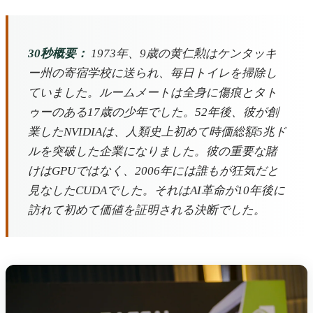
30秒概要：
1973年、9歳の黄仁勲はケンタッキ
ー州の寄宿学校に送られ、毎日トイレを掃除し
ていました。ルームメートは全身に傷痕とタト
ゥーのある17歳の少年でした。52年後、彼が創
業したNVIDIAは、人類史上初めて時価総額5兆ド
ルを突破した企業になりました。彼の重要な賭
けはGPUではなく、2006年には誰もが狂気だと
見なしたCUDAでした。それはAI革命が10年後に
訪れて初めて価値を証明される決断でした。