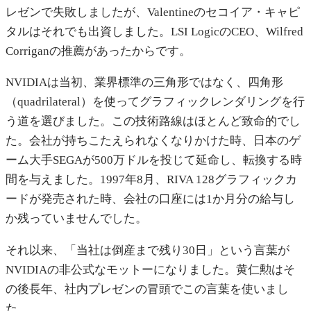
レゼンで失敗しましたが、Valentineのセコイア・キャピ
タルはそれでも出資しました。LSI LogicのCEO、Wilfred
Corriganの推薦があったからです。
NVIDIAは当初、業界標準の三角形ではなく、四角形
（quadrilateral）を使ってグラフィックレンダリングを行
う道を選びました。この技術路線はほとんど致命的でし
た。会社が持ちこたえられなくなりかけた時、日本のゲ
ーム大手SEGAが500万ドルを投じて延命し、転換する時
間を与えました。1997年8月、RIVA 128グラフィックカ
ードが発売された時、会社の口座には1か月分の給与し
か残っていませんでした。
それ以来、「当社は倒産まで残り30日」という言葉が
NVIDIAの非公式なモットーになりました。黄仁勲はそ
の後長年、社内プレゼンの冒頭でこの言葉を使いまし
た。