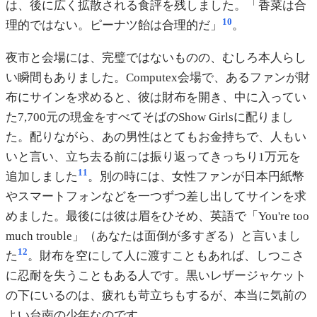
は、後に広く拡散される食評を残しました。「香菜は合
10
理的ではない。ピーナツ飴は合理的だ」
。
夜市と会場には、完璧ではないものの、むしろ本人らし
い瞬間もありました。Computex会場で、あるファンが財
布にサインを求めると、彼は財布を開き、中に入ってい
た7,700元の現金をすべてそばのShow Girlsに配りまし
た。配りながら、あの男性はとてもお金持ちで、人もい
いと言い、立ち去る前には振り返ってきっちり1万元を
11
追加しました
。別の時には、女性ファンが日本円紙幣
やスマートフォンなどを一つずつ差し出してサインを求
めました。最後には彼は眉をひそめ、英語で「You're too
much trouble」（あなたは面倒が多すぎる）と言いまし
12
た
。財布を空にして人に渡すこともあれば、しつこさ
に忍耐を失うこともある人です。黒いレザージャケット
の下にいるのは、疲れも苛立ちもするが、本当に気前の
よい台南の少年なのです。