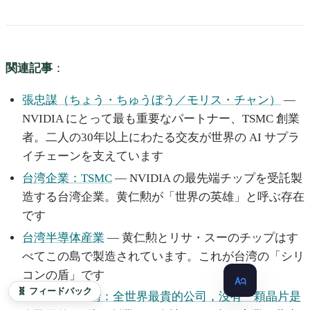
関連記事
：
張忠謀（ちょう・ちゅうぼう／モリス・チャン）
—
NVIDIA にとって最も重要なパートナー、TSMC 創業
者。二人の30年以上にわたる交友が世界の AI サプラ
イチェーンを支えています
台湾企業：TSMC
— NVIDIA の最先端チップを受託製
造する台湾企業。黄仁勲が「世界の英雄」と呼ぶ存在
です
台湾半導体産業
— 黄仁勲とリサ・スーのチップはす
べてこの島で製造されています。これが台湾の「シリ
コンの盾」です
🧬 フィードバック
NVIDIA 在台灣：全世界最貴的公司，沒有一顆晶片是