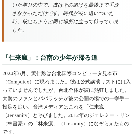
いた年月の中で、彼はその賭けを最後まで手放
さなかっただけです。時代が彼に追いついた
時、彼はちょうど同じ場所に立って待っていま
した。
「仁来瘋」：台南の少年が帰る道
2024年6月、黄仁勲は台北国際コンピュータ見本市
（Computex）に現れました。彼は公式講演リストには入
っていませんでしたが、台北全体が彼に熱狂しました。
大勢のファンとパパラッチが彼の公開の場での一挙手一
投足を追い、台湾メディアはこれを「仁来瘋」
（Jensanity）と呼びました。2012年のジェレミー・リン
（林書豪）の「林来瘋」（Linsanity）になぞらえたもの
です。