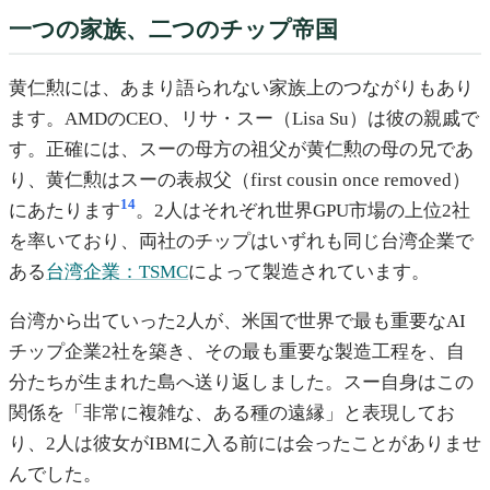
一つの家族、二つのチップ帝国
黄仁勲には、あまり語られない家族上のつながりもあり
ます。AMDのCEO、リサ・スー（Lisa Su）は彼の親戚で
す。正確には、スーの母方の祖父が黄仁勲の母の兄であ
り、黄仁勲はスーの表叔父（first cousin once removed）
14
にあたります
。2人はそれぞれ世界GPU市場の上位2社
を率いており、両社のチップはいずれも同じ台湾企業で
ある
台湾企業：TSMC
によって製造されています。
台湾から出ていった2人が、米国で世界で最も重要なAI
チップ企業2社を築き、その最も重要な製造工程を、自
分たちが生まれた島へ送り返しました。スー自身はこの
関係を「非常に複雑な、ある種の遠縁」と表現してお
り、2人は彼女がIBMに入る前には会ったことがありませ
んでした。