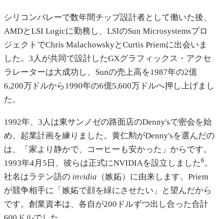
シリコンバレーで数年間チップ設計者として働いた後、
AMDとLSI Logicに勤務し、LSIのSun Microsystemsプロ
ジェクトでChris MalachowskyとCurtis Priemに出会いま
した。3人が共同で設計したGXグラフィックス・アクセ
ラレーターは大成功し、Sunの売上高を1987年の2億
6,200万ドルから1990年の6億5,600万ドルへ押し上げまし
た。
1992年、3人は東サンノゼの路面店のDenny'sで密会を始
め、起業計画を練りました。黄仁勲がDenny'sを選んだの
は、「家より静かで、コーヒーも安かった」からです。
6
1993年4月5日、彼らは正式にNVIDIAを設立しました
。
社名はラテン語の
invidia
（嫉妬）に由来します。Priem
が競争相手に「嫉妬で顔を緑にさせたい」と望んだから
です。創業資本は、各自が200ドルずつ出し合った合計
600ドルでした。