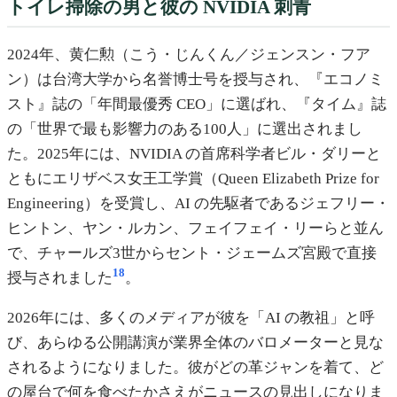
トイレ掃除の男と彼の NVIDIA 刺青
2024年、黄仁勲（こう・じんくん／ジェンスン・フア
ン）は台湾大学から名誉博士号を授与され、『エコノミ
スト』誌の「年間最優秀 CEO」に選ばれ、『タイム』誌
の「世界で最も影響力のある100人」に選出されまし
た。2025年には、NVIDIA の首席科学者ビル・ダリーと
ともにエリザベス女王工学賞（Queen Elizabeth Prize for
Engineering）を受賞し、AI の先駆者であるジェフリー・
ヒントン、ヤン・ルカン、フェイフェイ・リーらと並ん
で、チャールズ3世からセント・ジェームズ宮殿で直接
18
授与されました
。
2026年には、多くのメディアが彼を「AI の教祖」と呼
び、あらゆる公開講演が業界全体のバロメーターと見な
されるようになりました。彼がどの革ジャンを着て、ど
の屋台で何を食べたかさえがニュースの見出しになりま