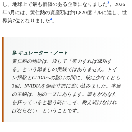
3
し、地球上で最も価値のある企業になりました
。2026
年5月には、黄仁勲の資産額は約1,820億ドルに達し、世
4
界第7位となりました
。
📝 キュレーター・ノート
黄仁勲の物語は、決して「努力すれば成功す
る」という励ましの美談ではありません。トイ
レ掃除とCUDAへの賭けの間に、彼は少なくとも
3回、NVIDIAを倒産寸前に追い込みました。本当
の主線は、別の一文にあります。誰もがあなた
を狂っていると思う時にこそ、耐え続けなけれ
ばならない、ということです。