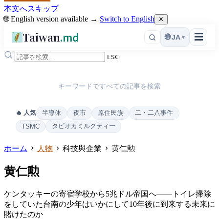
本文へスキップ
🌐 English version available →
Switch to English
✕
Taiwan
.md
☰
🌐
JA
▾
ESC
キーワードですべての記事を検索
半導体
夜市
原住民族
二・二八事件
🔥 人気
タピオカミルクティー
TSMC
ホーム
人物
科技與企業
黄仁勲
黄仁勲
ケンタッキーの寄宿学校から5兆ドル帝国へ――トイレ掃除
をしていた台南の少年はいかにして10年後に到来する未来に
賭けたのか