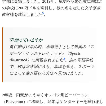
学院に登録しました。2019年、成功を収めた黄仁勲はこ
の学校に200万ドルを寄付し、彼の名を冠した女子寮兼
5
教室棟を建設しました
。
💡 知っていますか
黄仁勲は14歳の時、卓球選手として米国の『ス
ポーツ・イラストレイテッド』（
Sports
2
Illustrated
）に掲載されました
。あの寄宿学校
で、彼は水泳部に入り、卓球を覚え、スポーツ
によって生き延びる方法を見つけました。
2年後、両親がようやくオレゴン州ビーバートン
（Beaverton）に移民し、兄弟はケンタッキーを離れまし