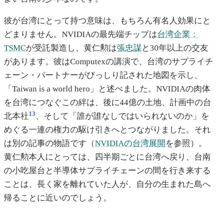
彼が台湾にとって持つ意味は、もちろん有名人効果にと
どまりません。NVIDIAの最先端チップは
台湾企業：
TSMC
が受託製造し、黄仁勲は
張忠謀
と30年以上の交友
があります。彼はComputexの講演で、台湾のサプライチ
ェーン・パートナーがびっしり記された地図を示し、
「Taiwan is a world hero」と述べました。NVIDIAの肉体
を台湾につなぐこの絆は、後に44億の土地、計画中の台
13
北本社
、そして「誰が誰なしではいられないのか」を
めぐる一連の権力の駆け引きへとつながりました。それ
は別の記事の物語です（
NVIDIAの台湾展開
を参照）。
黄仁勲本人にとっては、四半期ごとに台湾へ戻り、台南
の小吃屋台と半導体サプライチェーンの間を行き来する
ことは、長く家を離れていた人が、自分の生まれた島へ
帰ることに近いのでしょう。