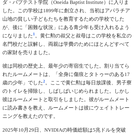
ダ・バプテスト学院（Oneida Baptist Institute）に入りま
した。この学校は1899年に創立され、当初はアパラチア
山地の貧しい子どもたちを教育するための学校でした
が、後に「困難な状況」にある青少年も受け入れるよう
1
になりました
。黄仁勲の叔父と叔母はこの学校を私立の
名門校だと誤解し、両親は学費のためにほとんどすべて
の家財を売りました。
彼は同校の歴史上、最年少の寄宿生でした。割り当てら
れたルームメートは、「全身に傷痕とタトゥーのある17
2
歳の少年」でした
。ここで黄仁勲は毎日放課後、男子寮
のトイレを掃除し、しばしばいじめられました。しかし
彼はルームメートと取引をしました。彼がルームメート
に読み書きを教え、ルームメートは彼にウェイトトレー
ニングを教えたのです。
2025年10月29日、NVIDIAの時価総額は5兆ドルを突破