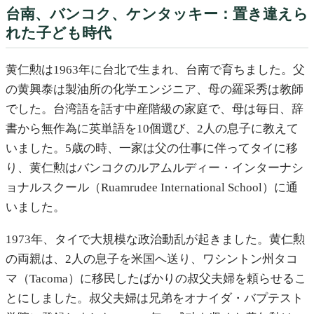
台南、バンコク、ケンタッキー：置き違えら
れた子ども時代
黄仁勲は1963年に台北で生まれ、台南で育ちました。父
の黄興泰は製油所の化学エンジニア、母の羅采秀は教師
でした。台湾語を話す中産階級の家庭で、母は毎日、辞
書から無作為に英単語を10個選び、2人の息子に教えて
いました。5歳の時、一家は父の仕事に伴ってタイに移
り、黄仁勲はバンコクのルアムルディー・インターナシ
ョナルスクール（Ruamrudee International School）に通
いました。
1973年、タイで大規模な政治動乱が起きました。黄仁勲
の両親は、2人の息子を米国へ送り、ワシントン州タコ
マ（Tacoma）に移民したばかりの叔父夫婦を頼らせるこ
とにしました。叔父夫婦は兄弟をオナイダ・バプテスト