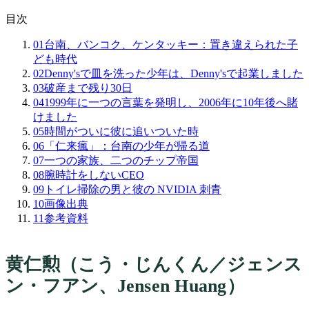
目次
01
台南、バンコク、ケンタッキー：置き違えられた子
ども時代
02
Denny'sで皿を洗った少年は、Denny'sで起業しました
03
破産まで残り30日
04
1999年に一つの言葉を発明し、2006年に10年後へ賭
けました
05
時間がついに彼に追いついた時
06
「仁来瘋」：台南の少年が帰る道
07
一つの家族、二つのチップ帝国
08
腕時計をしないCEO
09
トイレ掃除の男と彼の NVIDIA 刺青
10
画像出典
11
参考資料
黄仁勲（こう・じんくん／ジェンス
ン・フアン、Jensen Huang）