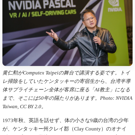
黄仁勲がComputex Taipeiの舞台で講演する姿です。トイ
レ掃除をしていたケンタッキーの寄宿生から、台湾半導
体サプライチェーン全体が客席に座る「AI教主」になる
まで、そこには50年の隔たりがあります。Photo: NVIDIA
Taiwan, CC BY 2.0。
1973年秋、英語を話せず、体の小さな9歳の台湾の少年
が、ケンタッキー州クレイ郡（Clay County）のオナイ