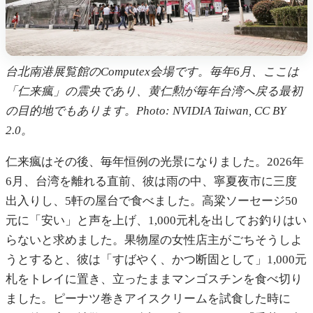
台北南港展覧館のComputex会場です。毎年6月、ここは
「仁来瘋」の震央であり、黄仁勲が毎年台湾へ戻る最初
の目的地でもあります。Photo: NVIDIA Taiwan, CC BY
2.0。
仁来瘋はその後、毎年恒例の光景になりました。2026年
6月、台湾を離れる直前、彼は雨の中、寧夏夜市に三度
出入りし、5軒の屋台で食べました。高粱ソーセージ50
元に「安い」と声を上げ、1,000元札を出してお釣りはい
らないと求めました。果物屋の女性店主がごちそうしよ
うとすると、彼は「すばやく、かつ断固として」1,000元
札をトレイに置き、立ったままマンゴスチンを食べ切り
ました。ピーナツ巻きアイスクリームを試食した時に