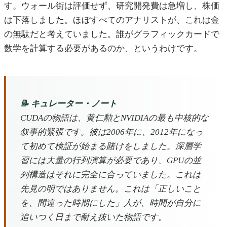
す。ウォール街は評価せず、研究開発費は急増し、株価
は下落しました。ほぼすべてのアナリストが、これは金
の無駄だと考えていました。誰がグラフィックカードで
数学を計算する必要があるのか、というわけです。
📝 キュレーター・ノート
CUDAの物語は、黄仁勲とNVIDIAの最も中核的な
叙事的緊張です。彼は2006年に、2012年になっ
て初めて検証が始まる賭けをしました。深層学
習には大量の行列演算が必要であり、GPUの並
列構造はそれに完全に合っていました。これは
先見の明ではありません。これは「正しいこと
を、間違った時期にした」人が、時間が自分に
追いつく日まで耐え抜いた物語です。