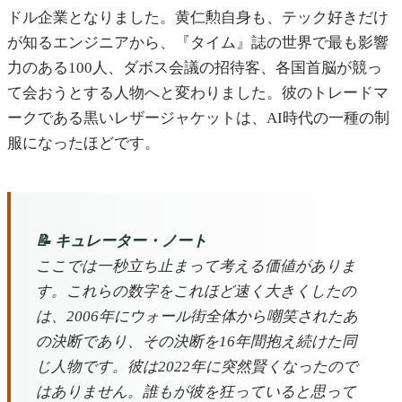
ドル企業となりました。黄仁勲自身も、テック好きだけ
が知るエンジニアから、『タイム』誌の世界で最も影響
力のある100人、ダボス会議の招待客、各国首脳が競っ
て会おうとする人物へと変わりました。彼のトレードマ
ークである黒いレザージャケットは、AI時代の一種の制
服になったほどです。
📝 キュレーター・ノート
ここでは一秒立ち止まって考える価値がありま
す。これらの数字をこれほど速く大きくしたの
は、2006年にウォール街全体から嘲笑されたあ
の決断であり、その決断を16年間抱え続けた同
じ人物です。彼は2022年に突然賢くなったので
はありません。誰もが彼を狂っていると思って