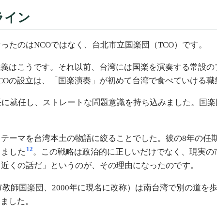
ライン
ったのはNCOではなく、台北市立国楽団（TCO）です。
意義はこうです。それ以前、台湾には国楽を演奏する常設の
COの設立は、「国楽演奏」が初めて台湾で食べていける職
が団長に就任し、ストレートな問題意識を持ち込みました。国
ーマを台湾本土の物語に絞ることでした。彼の8年の任期中（2
12
りました
。この戦略は政治的に正しいだけでなく、現実の
ぐ近くの話だ」というのが、その理由になったのです。
市教師国楽団、2000年に現名に改称）は南台湾で別の道を
しました。