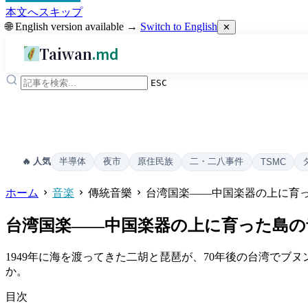
本文へスキップ
🌐 English version available →
Switch to English
✕
Taiwan
.md
ESC
半導体
夜市
原住民族
二・二八事件
🔥 人気
TSMC
ホーム
音楽
傳統音樂
台湾国楽——中国楽器の上に育
台湾国楽——中国楽器の上に育った島の
1949年に海を渡ってきた二胡と琵琶が、70年後の台湾で
か。
目次