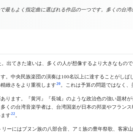
で最もよく指定曲に選ばれる作品の一つです。多くの台湾
した。出てきた違いは、多くの人が想像するより大きなもの
す。中央民族楽団の演奏は100名以上に達することがしば
20
の精緻さをより重視します
。これは予算の問題ではなく、
があります。『黄河』『長城』のような政治色の強い題材が
多くの台湾音楽学者は、台湾国楽が日本の邦楽やフランス
22
います
。
トリーにはブヌン族の八部合音、アミ族の豊年祭歌、客家山