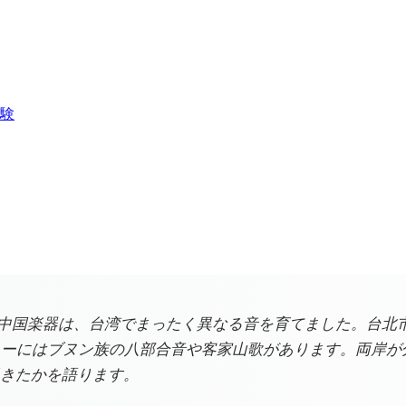
験
た中国楽器は、台湾でまったく異なる音を育てました。台北市
リーにはブヌン族の八部合音や客家山歌があります。両岸が
きたかを語ります。