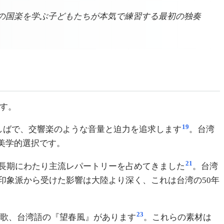
の国楽を学ぶ子どもたちが本気で練習する最初の独奏
です。
19
しばで、交響楽のような音量と迫力を追求します
。台湾
美学的選択です。
21
長期にわたり主流レパートリーを占めてきました
。台湾
印象派から受けた影響は大陸より深く、これは台湾の50年
23
歌、台湾語の『望春風』があります
。これらの素材は