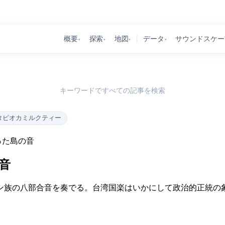
概要
探索
地図
データ
サウンドスケー
▾
▾
▾
▾
キーワードですべての記事を検索
タピオカミルクティー
った島の音
音
ブヌン族の八部合音を奏でる。台湾国楽はいかにして政治的正統