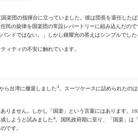
市立国楽団の指揮台に立っていました。彼は団長を退任した
原住民の旋律を国楽団の常設レパートリーに組み込んだので
謡バンドではない。」しかし鍾耀光の答えはシンプルでした
ンティティの不安に触れています。
3
陸から台湾に撤退しました
。スーツケースに詰められたのは
ありません。しかし「国楽」という言葉にはあります。19
4
構成しようと試みました
。国民政府期に至り、「国楽」は
たのです。