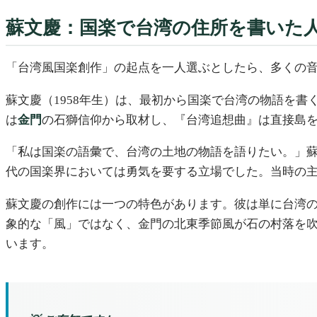
蘇文慶：国楽で台湾の住所を書いた
「台湾風国楽創作」の起点を一人選ぶとしたら、多くの
蘇文慶（1958年生）は、最初から国楽で台湾の物語を
は
金門
の石獅信仰から取材し、『台湾追想曲』は直接島
「私は国楽の語彙で、台湾の土地の物語を語りたい。」
代の国楽界においては勇気を要する立場でした。当時の
蘇文慶の創作には一つの特色があります。彼は単に台湾
象的な「風」ではなく、金門の北東季節風が石の村落を
います。