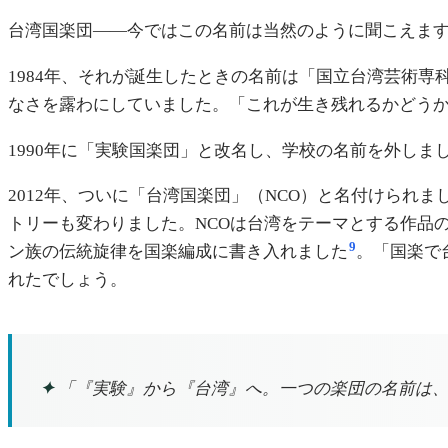
台湾国楽団——今ではこの名前は当然のように聞こえます
1984年、それが誕生したときの名前は「国立台湾芸術
なさを露わにしていました。「これが生き残れるかどう
1990年に「実験国楽団」と改名し、学校の名前を外しま
2012年、ついに「台湾国楽団」（NCO）と名付けられま
トリーも変わりました。NCOは台湾をテーマとする作品
9
ン族の伝統旋律を国楽編成に書き入れました
。「国楽で
れたでしょう。
✦
「『実験』から『台湾』へ。一つの楽団の名前は、