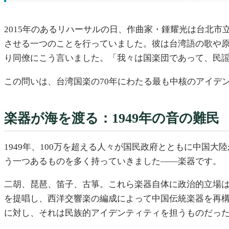
2015年のあるリハーサルの日、作曲家・鍾耀光は台北
させる一つのことを行っていました。彼は台湾語の歌や
り同僚にこう言いました。「我々は国楽団であって、民
この問いは、台湾国楽の70年にわたる最も中核のアイデ
楽器が海を渡る：1949年の音の難民
1949年、100万を超える人々が国民政府とともに中国大
う一つあるものを多く持っていきました——楽器です。
二胡、琵琶、笛子、古箏。これら楽器自体に政治的立場は
を提唱し、西洋交響楽の編成によって中国伝統楽器を再
に対し、それは民族的アイデンティティを担うものだっ