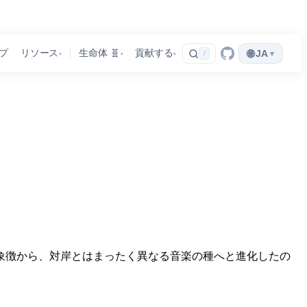
🌐
プ
リソース
生命体 🧬
貢献する
JA
▾
/
▾
▾
▾
の象徴から、対岸とはまったく異なる音楽の種へと進化したの