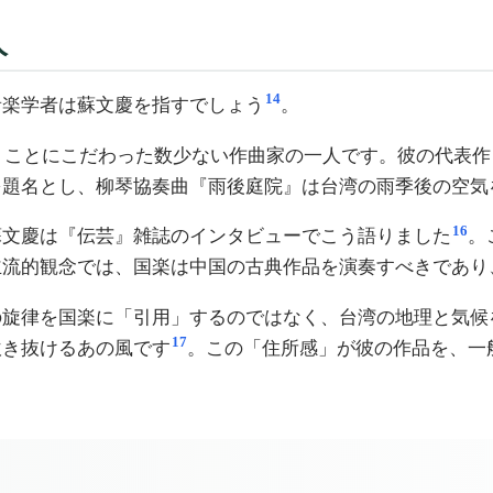
人
14
音楽学者は蘇文慶を指すでしょう
。
書くことにこだわった数少ない作曲家の一人です。彼の代表
を題名とし、柳琴協奏曲『雨後庭院』は台湾の雨季後の空気
16
蘇文慶は『伝芸』雑誌のインタビューでこう語りました
。
主流的観念では、国楽は中国の古典作品を演奏すべきであり
の旋律を国楽に「引用」するのではなく、台湾の地理と気候
17
吹き抜けるあの風です
。この「住所感」が彼の作品を、一