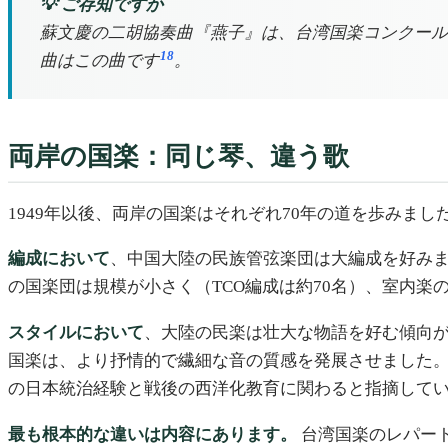
💡 ご存知ですか
蘇文慶の二胡協奏曲『燕子』は、台湾国楽コンクール
18
曲はこの曲です
。
両岸の国楽：同じ琴、違う歌
1949年以後、両岸の国楽はそれぞれ70年の道を歩みま
編成において
、中国大陸の民族管弦楽団は大編成を好みま
の国楽団は規模が小さく（TCO編成は約70名）、室内楽
スタイルにおいて
、大陸の民楽は壮大な物語を好む傾向
国楽は、より抒情的で繊細な音の質感を発展させました。
の日本統治経験と戦後の西洋化教育に関わると指摘して
最も根本的な違いは内容にあります。
台湾国楽のレパー