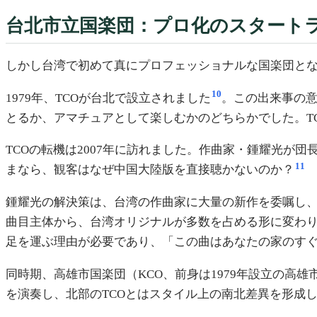
台北市立国楽団：プロ化のスタート
しかし台湾で初めて真にプロフェッショナルな国楽団とな
10
1979年、TCOが台北で設立されました
。この出来事の
とるか、アマチュアとして楽しむかのどちらかでした。T
TCOの転機は2007年に訪れました。作曲家・鍾耀光
11
まなら、観客はなぜ中国大陸版を直接聴かないのか？
鍾耀光の解決策は、台湾の作曲家に大量の新作を委嘱し、テ
曲目主体から、台湾オリジナルが多数を占める形に変わ
足を運ぶ理由が必要であり、「この曲はあなたの家のす
同時期、高雄市国楽団（KCO、前身は1979年設立の高雄
を演奏し、北部のTCOとはスタイル上の南北差異を形成