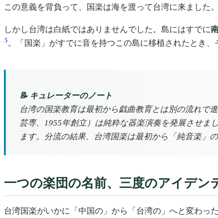
この意義を背負って、国楽は海を渡って台湾に来ました
しかし台湾は白紙ではありませんでした。島にはすでに
5
。「国楽」がすでに音を持つこの島に移植されたとき、
📝 キュレーターのノート
台湾の国楽教育は最初から戯曲教育とは別の流れで進
芸専、1955年創立）は純粋な器楽演奏を発展させま
ます。分流の結果、台湾国楽は最初から「純音楽」の
一つの楽団の名前、三度のアイデン
台湾国楽がいかに「中国の」から「台湾の」へと変わっ