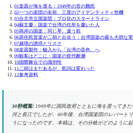
01
楽器が海を渡る：1949年の音の難民
02
一つの楽団の名前、三度のアイデンティティ危機
03
台北市立国楽団：プロ化のスタートライン
04
蘇文慶：国楽で台湾の住所を書いた人
05
両岸の国楽：同じ琴、違う歌
06
原住民音楽が二胡と出会う：台湾国楽の最も大胆な実
07
越境の誘惑とリスク
08
楽器製作：輸入から「台湾の音色」へ
09
観客はどこに：国楽の世代断層
10
国際舞台での識別性
11
二胡はまだあるが、歌詞は変わった
12
参考資料
30秒概覧:
1949年に国民政府とともに海を渡ってき
河と長江でしたが、40年後、台湾国楽団のレパート
うになったのです。本稿は、その分岐がどのように起