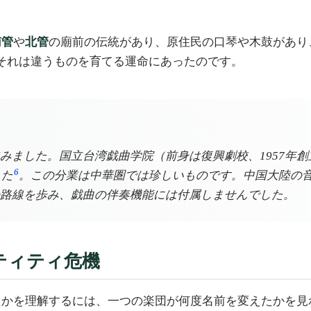
。
南管
や
北管
の廟前の伝統があり、原住民の口琴や木鼓があり
それは違うものを育てる運命にあったのです。
みました。国立台湾戯曲学院（前身は復興劇校、1957年
6
した
。この分業は中華圏では珍しいものです。中国大陸の
路線を歩み、戯曲の伴奏機能には付属しませんでした。
ティティ危機
たかを理解するには、一つの楽団が何度名前を変えたかを見