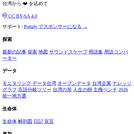
台湾から ❤️ を込めて
CC BY-SA 4.0
サポート:
Portaly でスポンサーになる →
探索
最新の記事
探索
地図
サウンドスケープ
用語集
用語コンバ
ーター
データ
モニタリング
データ台湾
オープンデータ
台湾企業
ナレッジ
グラフ
言語分岐ツリー
台湾の形
人生の樹
主権ベンチ
2026
統一地方選
生命体
生命体
解剖図
日記
宣言
参加