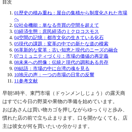
目次
01
歴史の積み重ね：屋台の集積から制度化された市場
へ
02
社会機能：単なる売買の空間を超えて
03
経済生態：庶民経済のミクロコスモス
04
空間の記憶：都市文化の生きている化石
05
現代の課題：変革の中での新たな道の模索
06
革新的な変革：古い知恵と現代のニーズの融合
07
コミュニティづくり：市場の価値の再定義
08
未来への想像：伝統と現代の調和ある共存
09
結語：市場の中に台湾の魂を見る
10
地元の声：一つの市場の日常の反響
11
参考文献
早朝5時半、東門市場（ドゥンメンしじょう）の露天商
はすでに今日の野菜や果物の準備を始めています。
おばあさんは買い物カゴを押しながらゆっくりと歩み、
慣れた店の前で立ち止まります。口を開かなくても、店
主は彼女が何を買いたいか分かります。