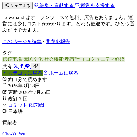
編集・貢献する
運営を支援する
シェアする
Taiwan.md はオープンソースで無料、広告もありません。運
営には少しコストがかかります。どれも歓迎です。ひとつ選
ぶだけで大丈夫。
このページを編集
·
問題を報告
タグ
伝統市場
庶民文化
社会機能
都市計画
コミュニティ経済
共有
カテゴリに戻る
ホームに戻る
約11分で読めます
2026年3月18日
更新 2026年7月25日
改訂 5 回
コミット fd678fd
日本語
貢献者
Che-Yu Wu