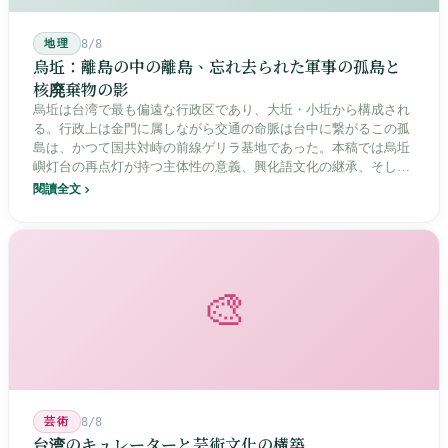
地理
8/8
烏坵：離島の中の離島、忘れ去られた軍事の孤島と
核廃棄物の影
烏坵は台湾で最も偏遠な行政区であり、大坵・小坵から構成され
る。行政上は金門に属しながら交通の命脈は台中に繋がるこの孤
島は、かつて国共対峙の前線ゲリラ基地であった。本稿では烏坵
嶼灯台の再点灯が持つ主体性の意義、興化語文化の継承、そして
20年にわたる核廃棄物処分場選定をめぐる住民投票の論争を深く
閱讀全文
分析し、この辺境の島嶼が国家の物語の中で見せる孤独と韌性を
描く。
🎨
芸術
8/8
台湾のキュレーターと芸術文化の構築