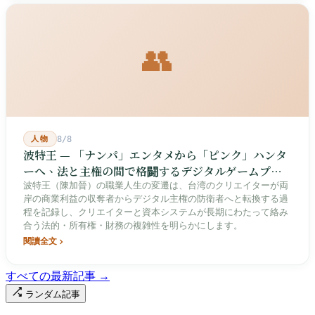
👥
人物
8/8
波特王 — 「ナンパ」エンタメから「ピンク」ハンタ
ーへ、法と主権の間で格闘するデジタルゲームプレ
イヤー
波特王（陳加晉）の職業人生の変遷は、台湾のクリエイターが両
岸の商業利益の収奪者からデジタル主権の防衛者へと転換する過
程を記録し、クリエイターと資本システムが長期にわたって絡み
合う法的・所有権・財務の複雑性を明らかにします。
閱讀全文
すべての最新記事 →
ランダム記事