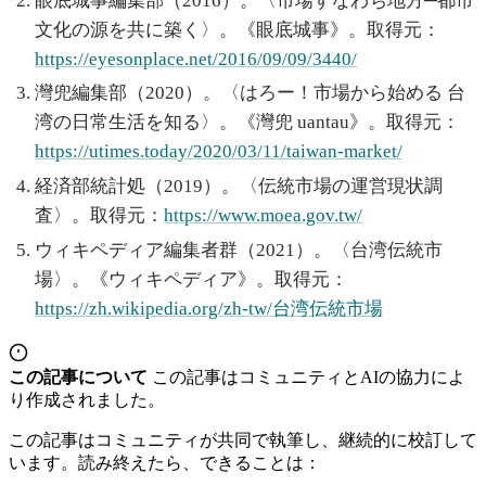
眼底城事編集部（2016）。〈市場すなわち地方─都市
文化の源を共に築く〉。《眼底城事》。取得元：
https://eyesonplace.net/2016/09/09/3440/
灣兜編集部（2020）。〈はろー！市場から始める 台
湾の日常生活を知る〉。《灣兜 uantau》。取得元：
https://utimes.today/2020/03/11/taiwan-market/
経済部統計処（2019）。〈伝統市場の運営現状調
査〉。取得元：
https://www.moea.gov.tw/
ウィキペディア編集者群（2021）。〈台湾伝統市
場〉。《ウィキペディア》。取得元：
https://zh.wikipedia.org/zh-tw/台湾伝統市場
この記事について
この記事はコミュニティとAIの協力によ
り作成されました。
この記事はコミュニティが共同で執筆し、継続的に校訂して
います。読み終えたら、できることは：