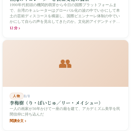
1990年代初頭の機関的萌芽から今日の国際プラットフォームま
で、台湾のキュレーターはグローバル化の波の中でいかにして本
土の芸術ディスコースを構築し、国際ビエンナーレ体制の中でい
かにして自らの声を見出してきたのか。文化的アイデンティティ
と専門的制度の30年にわたる進化の歴史。
12 分
👥
人物
8/8
李梅樹（り・ばいじゅ／リー・メイシュー）
一人の画家が36年かけて一座の廟を建て、アカデミズム美学を民
間信仰に持ち込んだ
閱讀全文