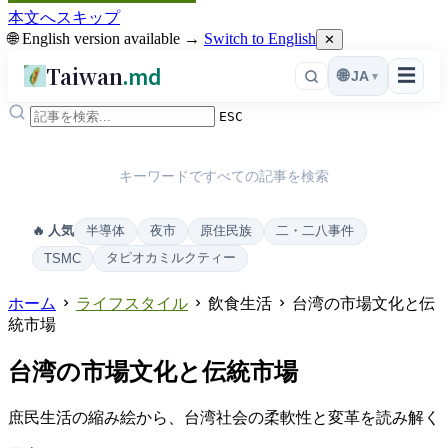
本文へスキップ
🌐 English version available →
Switch to English
✕
Taiwan
.md
☰
🌐
JA
▾
ESC
キーワードですべての記事を検索
半導体
夜市
原住民族
二・二八事件
🔥 人気
タピオカミルクティー
TSMC
ホーム
ライフスタイル
飲食生活
台湾の市場文化と伝
統市場
台湾の市場文化と伝統市場
庶民生活の縮み絵から、台湾社会の柔軟性と変革を読み解く