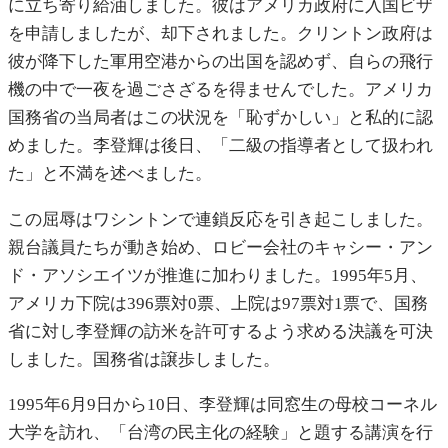
に立ち寄り給油しました。彼はアメリカ政府に入国ビザ
を申請しましたが、却下されました。クリントン政府は
彼が降下した軍用空港からの出国を認めず、自らの飛行
機の中で一夜を過ごさざるを得ませんでした。アメリカ
国務省の当局者はこの状況を「恥ずかしい」と私的に認
めました。李登輝は後日、「二級の指導者として扱われ
た」と不満を述べました。
この屈辱はワシントンで連鎖反応を引き起こしました。
親台議員たちが動き始め、ロビー会社のキャシー・アン
ド・アソシエイツが推進に加わりました。1995年5月、
アメリカ下院は396票対0票、上院は97票対1票で、国務
省に対し李登輝の訪米を許可するよう求める決議を可決
しました。国務省は譲歩しました。
1995年6月9日から10日、李登輝は同窓生の母校コーネル
大学を訪れ、「台湾の民主化の経験」と題する講演を行