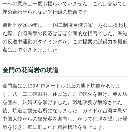
一への意志は一度も揺らいでいません。これは交渉では
埋め合わせられない平行線の集合です。
習近平が2019年に「一国二制度台湾方案」を公に提起し
た際、台湾民衆の反応はほぼ全面的な拒否でした。香港
の反送中運動のタイミングが、この提案の説得力を最低
点にまで引き下げました。
金門の花崗岩の坑道
金門島には130キロメートル以上の地下坑道がありま
す。八・二三砲戦中、住民はここで砲火を避け、赤ん坊
を産み、結婚式を挙げました。戦地政務が解除された
後、坑道は観光名所になりました。ガイドが台湾本島や
中国大陸からの観光客を案内し、かつて砲弾を隠した場
所を歩き、壁に刻まれた精神標語を見せます。