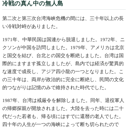
冷戦の真ん中の無人島
第二次と第三次台湾海峡危機の間には、三十年以上の長
い冷戦対峙がありました。
1971年、中華民国は国連から脱退しました。1972年、ニ
クソンが中国を訪問しました。1979年、アメリカは北京
と国交を結び、台北との国交を断絶しました。台湾は国
際的にますます孤立しましたが、島内では経済が驚異的
な速度で成長し、アジア四小龍の一つとなりました。こ
の三十年は、両岸が政治的に完全に断絶し、民間の文化
的つながりは記憶のみで維持された時代でした。
1987年、台湾は戒厳令を解除しました。同年、退役軍人
の帰郷探親が開放されました。大陸を去った時には二十
代だった若者も、帰る頃にはすでに還暦の老人でした。
四十年の人生が一つの海峡によって断ち切られたので