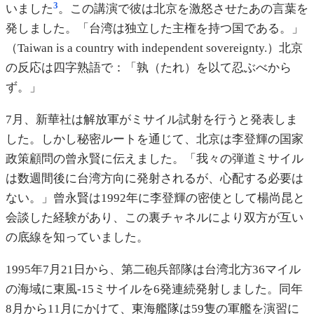
3
いました
。この講演で彼は北京を激怒させたあの言葉を
発しました。「台湾は独立した主権を持つ国である。」
（Taiwan is a country with independent sovereignty.）北京
の反応は四字熟語で：「孰（たれ）を以て忍ぶべから
ず。」
7月、新華社は解放軍がミサイル試射を行うと発表しま
した。しかし秘密ルートを通じて、北京は李登輝の国家
政策顧問の曾永賢に伝えました。「我々の弾道ミサイル
は数週間後に台湾方向に発射されるが、心配する必要は
ない。」曾永賢は1992年に李登輝の密使として楊尚昆と
会談した経験があり、この裏チャネルにより双方が互い
の底線を知っていました。
1995年7月21日から、第二砲兵部隊は台湾北方36マイル
の海域に東風-15ミサイルを6発連続発射しました。同年
8月から11月にかけて、東海艦隊は59隻の軍艦を演習に