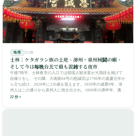
先住民族の地名が再びレールの上に敷き戻されたのです。
地理
7/30
士林：ケタガラン族の土地、漳州・泉州械闘の廟、
そして今は毎晩台北で最も混雑する夜市
午後7時半、士林夜市の入口では韓国人観光客が大鶏排を掲げて
自撮りをし、その隣、大南路84号の慈諴宮は1796年の嘉慶元年か
ら立ち続け、2026年に230歳を迎えます。1859年の咸豊9年、漳
州人はこの通りから泉州人に焼き出され、1860年の庚申年、潘永
清は下樹林に大東路・大南路・大西路・大北路という四本の整然
22 分
とした街路を引き、廟をその真ん中に置きました。1909年、日本
人は廟の向かいに市場を建て、1955年には陽明戯院が文林路に落
成し、1992年に豪大大鶏排が台中で発明され、1999年に士林へ進
出しました。2002年に戦後増築された屋根付き部分が撤去され、
2011年に新市場が開業し、地下フード街は朝から晩まで二交代で
人が入れ替わります。廟はいまも元の場所にありますが、その足