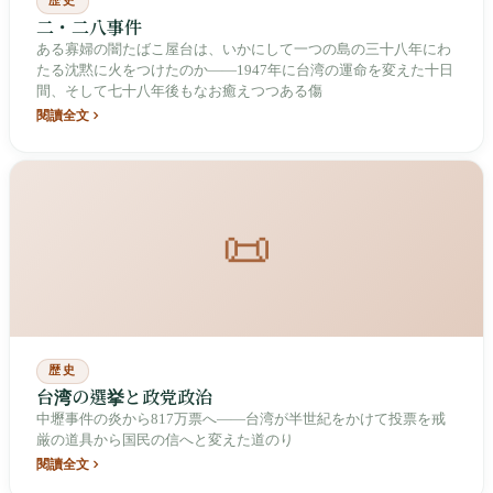
歴史
二・二八事件
ある寡婦の闇たばこ屋台は、いかにして一つの島の三十八年にわ
たる沈黙に火をつけたのか――1947年に台湾の運命を変えた十日
間、そして七十八年後もなお癒えつつある傷
閱讀全文
📜
歴史
台湾の選挙と政党政治
中壢事件の炎から817万票へ――台湾が半世紀をかけて投票を戒
厳の道具から国民の信へと変えた道のり
閱讀全文