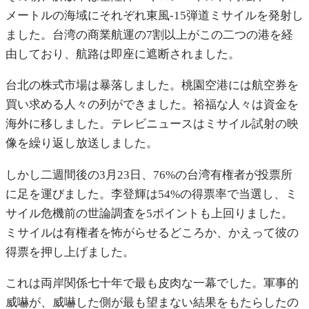
メートルの海域にそれぞれ東風-15弾道ミサイルを発射し
ました。台湾の商業航運の7割以上がこの二つの港を経
由しており、航路は即座に遮断されました。
台北の株式市場は暴落しました。桃園空港には航空券を
買い求める人々の列ができました。裕福な人々は資金を
海外に移しました。テレビニュースはミサイル試射の映
像を繰り返し放送しました。
しかし二週間後の3月23日、76%の台湾有権者が投票所
に足を運びました。李登輝は54%の得票率で当選し、ミ
サイル危機前の世論調査を5ポイントも上回りました。
ミサイルは有権者を怖がらせるどころか、かえって彼の
得票を押し上げました。
これは両岸関係七十年で最も皮肉な一幕でした。軍事的
威嚇が、威嚇した側が最も望まない結果をもたらしたの