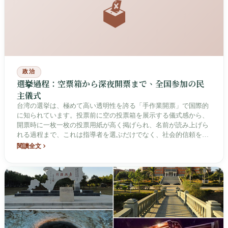
🗳️
政治
選挙過程：空票箱から深夜開票まで、全国参加の民
主儀式
台湾の選挙は、極めて高い透明性を誇る「手作業開票」で国際的
に知られています。投票前に空の投票箱を展示する儀式感から、
開票時に一枚一枚の投票用紙が高く掲げられ、名前が読み上げら
れる過程まで、これは指導者を選ぶだけでなく、社会的信頼を築
く基礎でもあります。
閱讀全文