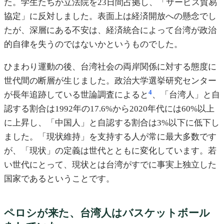
た。学生たちが立法院を23日間占拠し、「サービス貿易
協定」に反対しました。表面上は経済開放への懸念でし
たが、深層にある不安は、経済統合によって台湾が政治
的自律を失うのではないかというものでした。
ひまわり運動の後、台湾社会の両岸関係に対する態度に
世代間の断層が生じました。政治大学選挙研究センター
4
が長年追跡している世論調査によると
、「台湾人」と自
認する割合は1992年の17.6%から2020年代には60%以上
に上昇し、「中国人」と自認する割合は3%以下に低下し
ました。「現状維持」を支持する人が常に最大多数です
が、「現状」の定義は世代とともに変化しています。若
い世代にとって、現状とは台湾がすでに事実上独立した
国家であるということです。
ペロシが来た、台湾人はバスケットボール