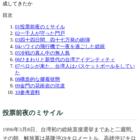
成してきたか
目次
01
投票前夜のミサイル
02
一千人が守った門戸
03
四十四日間、四十七万発の砲弾
04
ハワイの飛行機で一夜を過ごした総統
05
冷戦の真ん中の無人島
06
ひまわりと新世代の台湾アイデンティティ
07
ペロシが来た、台湾人はバスケットボールをしてい
た
08
構造的な膠着状態
09
金門の花崗岩の坑道
10
参考資料
投票前夜のミサイル
1996年3月8日、台湾初の総統直接選挙まであと二週間。
その朝、解放軍は基隆沖29キロメートル、高雄沖37キロ