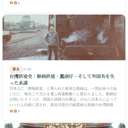
て、自らが行ったことを記念する博物館です。しかし解厳から39
16 分
年、一人の加害者も司法裁判を受けていません。
歴史
7/30
台湾鉄道史：肺病鉄道、黒頭仔、そして外国名を失
った系譜
日本人に「肺病鉄道」と罵られた粗末な路線は、一世紀余りのあ
いだに、毎日二十万人を運ぶ高速動脈へと変わりました。劉銘伝
が招いたドイツ人・英国人技師の仕事は、のちに日本人によって
いったん白紙に戻され、長谷川謹介の縦貫線も戦後の台湾鉄路に
よって改名・改番されました。どの世代も前の世代の記録を脚注
16 分
へ押しやり、外国名はしだいに剥がれ落ちていきました。残った
のは台湾語の「黒頭仔」「火車仔」、莒光・自強・復興という政
治スローガン、そしてようやくプユマ・タロコの世代になって、