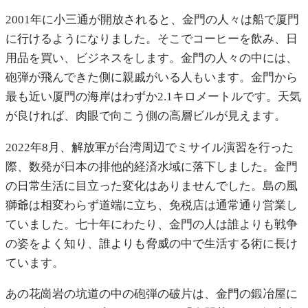
2001年に小三通が開放されると、金門の人々は船で厦門
に行けるようになりました。そこでコーヒーを飲み、日
用品を買い、ビジネスをします。金門の人々の中には、
砲弾が飛んできた側に親戚がいる人もいます。金門から
最も近い厦門の海岸はわずか2.1キロメートルです。天気
が良ければ、肉眼で向こう側の高層ビルが見えます。
2022年8月、解放軍が台湾周辺でミサイル演習を行った
際、数発が日本の排他的経済水域に落下しました。金門
の日常生活に目立った変化はありませんでした。島の風
獅爺は相変わらず道端に立ち、免税店は通常通り営業し
ていました。七十年にわたり、金門の人は誰よりも戦争
の姿をよく知り、誰よりも脅威の中で生活する術に長け
ています。
あの花崗岩の坑道の中の砲弾の破片は、金門の鍛冶屋に