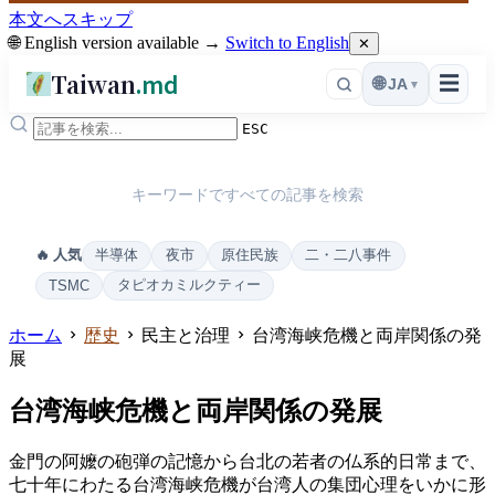
本文へスキップ
🌐 English version available →
Switch to English
✕
Taiwan
.md
☰
🌐
JA
▾
ESC
キーワードですべての記事を検索
半導体
夜市
原住民族
二・二八事件
🔥 人気
タピオカミルクティー
TSMC
ホーム
歴史
民主と治理
台湾海峡危機と両岸関係の発
展
台湾海峡危機と両岸関係の発展
金門の阿嬤の砲弾の記憶から台北の若者の仏系的日常まで、
七十年にわたる台湾海峡危機が台湾人の集団心理をいかに形