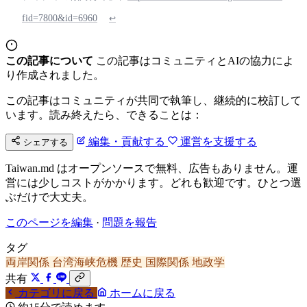
fid=7800&id=6960
↩
この記事について
この記事はコミュニティとAIの協力によ
り作成されました。
この記事はコミュニティが共同で執筆し、継続的に校訂して
います。読み終えたら、できることは：
編集・貢献する
運営を支援する
シェアする
Taiwan.md はオープンソースで無料、広告もありません。運
営には少しコストがかかります。どれも歓迎です。ひとつ選
ぶだけで大丈夫。
このページを編集
·
問題を報告
タグ
両岸関係
台湾海峡危機
歴史
国際関係
地政学
共有
カテゴリに戻る
ホームに戻る