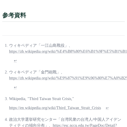
参考資料
ウィキペディア「一江山島戰役」、
https://zh.wikipedia.org/wiki/%E4%B8%80%E6%B1%9F%E5%
↩
ウィキペディア「金門砲戰」、
https://zh.wikipedia.org/wiki/%E9%87%91%E9%96%80%E7%A0%
↩
Wikipedia, "Third Taiwan Strait Crisis,"
https://en.wikipedia.org/wiki/Third_Taiwan_Strait_Crisis
↩
政治大学選挙研究センター「台湾民衆の台湾人/中国人アイデン
ティティの傾向分布」、
https://esc.nccu.edu.tw/PageDoc/Detail?