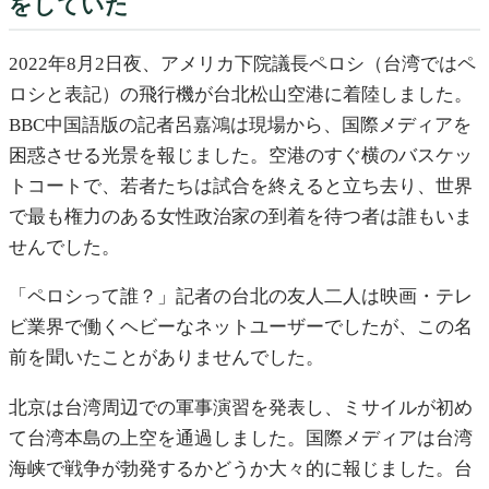
をしていた
2022年8月2日夜、アメリカ下院議長ペロシ（台湾ではペ
ロシと表記）の飛行機が台北松山空港に着陸しました。
BBC中国語版の記者呂嘉鴻は現場から、国際メディアを
困惑させる光景を報じました。空港のすぐ横のバスケッ
トコートで、若者たちは試合を終えると立ち去り、世界
で最も権力のある女性政治家の到着を待つ者は誰もいま
せんでした。
「ペロシって誰？」記者の台北の友人二人は映画・テレ
ビ業界で働くヘビーなネットユーザーでしたが、この名
前を聞いたことがありませんでした。
北京は台湾周辺での軍事演習を発表し、ミサイルが初め
て台湾本島の上空を通過しました。国際メディアは台湾
海峡で戦争が勃発するかどうか大々的に報じました。台