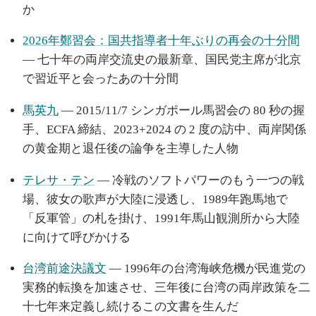
か
2026年鄭習会：国共指導者十年ぶりの再会の十分間
— 七十年の両岸交流史の最新章、国民党主席が北京
で習近平と会ったあの十分間
馬英九
— 2015/11/7 シンガポール馬習会の 80 秒の握
手、ECFA 締結、2023+2024 の 2 度の訪中、両岸関係
の黄金期と退任後の論争を主導した人物
テレサ・テン
— 冷戦のソフトパワーのもう一つの戦
場、彼女の歌声が大陸に浸透し、1989年跑馬地で
「反軍管」の札を掛け、1991年馬山観測所から大陸
に向けて呼びかける
台湾前途決議文
— 1996年の台湾海峡危機が民進党の
実務的転換を加速させ、三年後に台湾の両岸政策を二
十七年来定義し続けるこの文書を生んだ