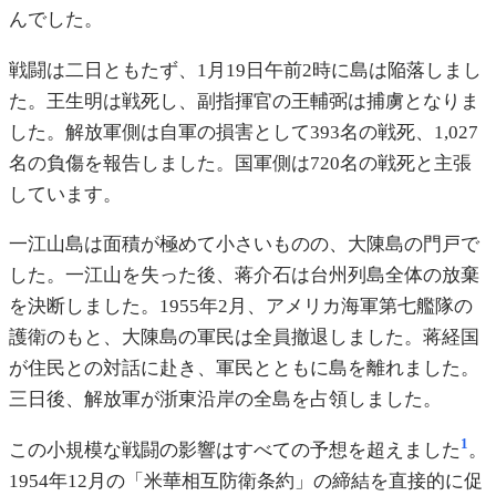
んでした。
戦闘は二日ともたず、1月19日午前2時に島は陥落しまし
た。王生明は戦死し、副指揮官の王輔弼は捕虜となりま
した。解放軍側は自軍の損害として393名の戦死、1,027
名の負傷を報告しました。国軍側は720名の戦死と主張
しています。
一江山島は面積が極めて小さいものの、大陳島の門戸で
した。一江山を失った後、蒋介石は台州列島全体の放棄
を決断しました。1955年2月、アメリカ海軍第七艦隊の
護衛のもと、大陳島の軍民は全員撤退しました。蒋経国
が住民との対話に赴き、軍民とともに島を離れました。
三日後、解放軍が浙東沿岸の全島を占領しました。
1
この小規模な戦闘の影響はすべての予想を超えました
。
1954年12月の「米華相互防衛条約」の締結を直接的に促