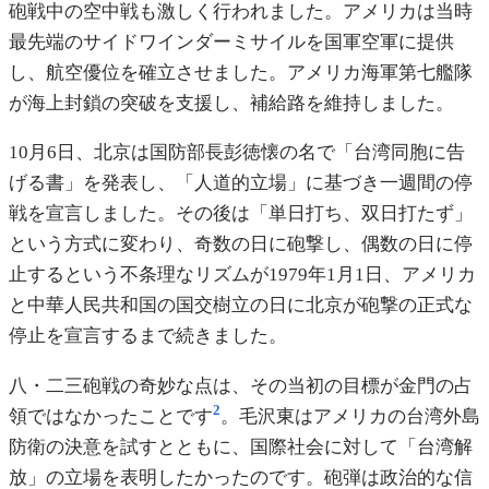
砲戦中の空中戦も激しく行われました。アメリカは当時
最先端のサイドワインダーミサイルを国軍空軍に提供
し、航空優位を確立させました。アメリカ海軍第七艦隊
が海上封鎖の突破を支援し、補給路を維持しました。
10月6日、北京は国防部長彭徳懐の名で「台湾同胞に告
げる書」を発表し、「人道的立場」に基づき一週間の停
戦を宣言しました。その後は「単日打ち、双日打たず」
という方式に変わり、奇数の日に砲撃し、偶数の日に停
止するという不条理なリズムが1979年1月1日、アメリカ
と中華人民共和国の国交樹立の日に北京が砲撃の正式な
停止を宣言するまで続きました。
八・二三砲戦の奇妙な点は、その当初の目標が金門の占
2
領ではなかったことです
。毛沢東はアメリカの台湾外島
防衛の決意を試すとともに、国際社会に対して「台湾解
放」の立場を表明したかったのです。砲弾は政治的な信