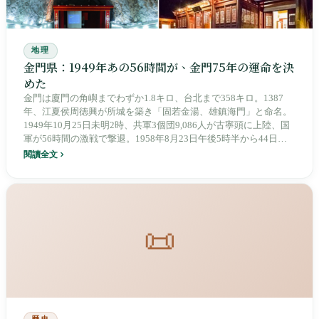
地理
金門県：1949年あの56時間が、金門75年の運命を決
めた
金門は廈門の角嶼までわずか1.8キロ、台北まで358キロ。1387
年、江夏侯周徳興が所城を築き「固若金湯、雄鎮海門」と命名。
1949年10月25日未明2時、共軍3個団9,086人が古寧頭に上陸、国
軍が56時間の激戦で撃退。1958年8月23日午後5時半から44日
間、47万4,910発の砲弾が151平方キロの島に降り注ぎ、その後
閱讀全文
「単打双不打」で21年続いた。現在14.5万人が戸籍を置き、未明
4時の水頭埠頭から廈門行きの船は台北行きの飛行機より多い。
葉華成の曾孫は67年かけて謝罪を求めている。
📜