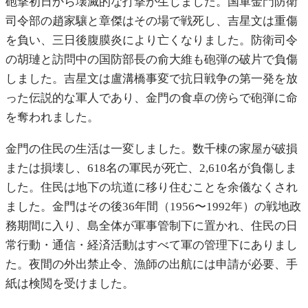
砲撃初日から壊滅的な打撃が生じました。国軍金門防衛
司令部の趙家驤と章傑はその場で戦死し、吉星文は重傷
を負い、三日後腹膜炎により亡くなりました。防衛司令
の胡璉と訪問中の国防部長の俞大維も砲弾の破片で負傷
しました。吉星文は盧溝橋事変で抗日戦争の第一発を放
った伝説的な軍人であり、金門の食卓の傍らで砲弾に命
を奪われました。
金門の住民の生活は一変しました。数千棟の家屋が破損
または損壊し、618名の軍民が死亡、2,610名が負傷しま
した。住民は地下の坑道に移り住むことを余儀なくされ
ました。金門はその後36年間（1956〜1992年）の戦地政
務期間に入り、島全体が軍事管制下に置かれ、住民の日
常行動・通信・経済活動はすべて軍の管理下にありまし
た。夜間の外出禁止令、漁師の出航には申請が必要、手
紙は検閲を受けました。