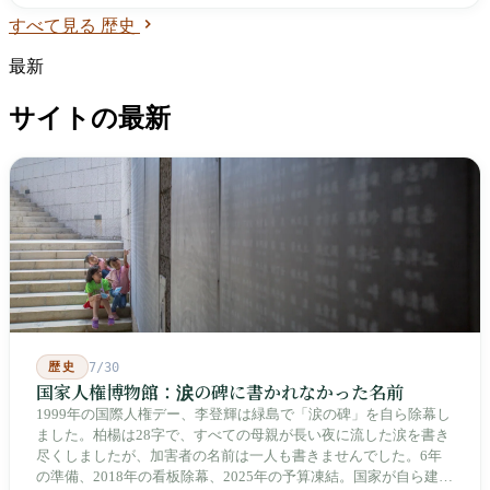
すべて見る 歴史
最新
サイトの最新
歴史
7/30
国家人権博物館：涙の碑に書かれなかった名前
1999年の国際人権デー、李登輝は緑島で「涙の碑」を自ら除幕し
ました。柏楊は28字で、すべての母親が長い夜に流した涙を書き
尽くしましたが、加害者の名前は一人も書きませんでした。6年
の準備、2018年の看板除幕、2025年の予算凍結。国家が自ら建