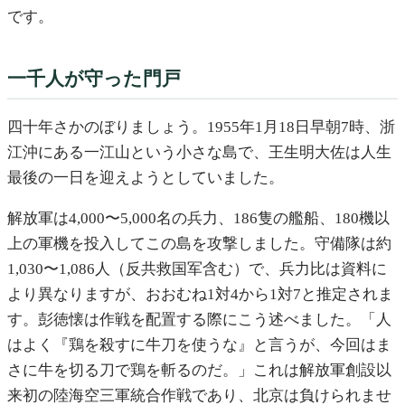
です。
一千人が守った門戸
四十年さかのぼりましょう。1955年1月18日早朝7時、浙
江沖にある一江山という小さな島で、王生明大佐は人生
最後の一日を迎えようとしていました。
解放軍は4,000〜5,000名の兵力、186隻の艦船、180機以
上の軍機を投入してこの島を攻撃しました。守備隊は約
1,030〜1,086人（反共救国军含む）で、兵力比は資料に
より異なりますが、おおむね1対4から1対7と推定されま
す。彭徳懐は作戦を配置する際にこう述べました。「人
はよく『鶏を殺すに牛刀を使うな』と言うが、今回はま
さに牛を切る刀で鶏を斬るのだ。」これは解放軍創設以
来初の陸海空三軍統合作戦であり、北京は負けられませ