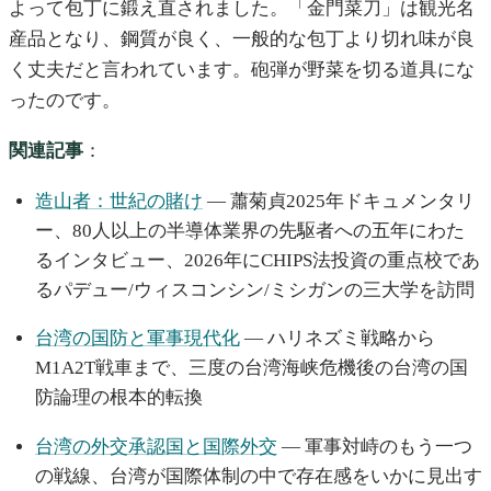
よって包丁に鍛え直されました。「金門菜刀」は観光名
産品となり、鋼質が良く、一般的な包丁より切れ味が良
く丈夫だと言われています。砲弾が野菜を切る道具にな
ったのです。
関連記事
：
造山者：世紀の賭け
— 蕭菊貞2025年ドキュメンタリ
ー、80人以上の半導体業界の先駆者への五年にわた
るインタビュー、2026年にCHIPS法投資の重点校であ
るパデュー/ウィスコンシン/ミシガンの三大学を訪問
台湾の国防と軍事現代化
— ハリネズミ戦略から
M1A2T戦車まで、三度の台湾海峡危機後の台湾の国
防論理の根本的転換
台湾の外交承認国と国際外交
— 軍事対峙のもう一つ
の戦線、台湾が国際体制の中で存在感をいかに見出す