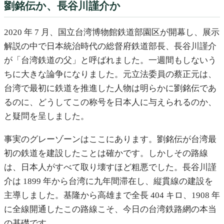
劉銘伝か、長谷川謹介か
2020 年 7 月、国立台湾博物館鉄道部園区が開幕し、展示
解説の中で日本統治時代の総督府鉄道部長、長谷川謹介
が「台湾鉄道の父」と呼ばれました。一週間もしないう
ちに大きな論争になりました。元立法委員の蔡正元は、
台湾で最初に鉄道を推進した人物は明らかに劉銘伝であ
るのに、どうしてこの称号を日本人に与えられるのか、
と疑問を呈しました。
事実のグレーゾーンはここにあります。劉銘伝が台湾最
初の鉄道を建設したことは確かです。しかしその路線
は、日本人がすべて取り壊すほど粗悪でした。長谷川謹
介は 1899 年から台湾に九年間滞在し、縦貫線の建設を
主導しました。基隆から高雄まで全長 404 キロ、1908 年
に全線開通したこの路線こそ、今日の台湾鉄路網の本当
の基礎です。