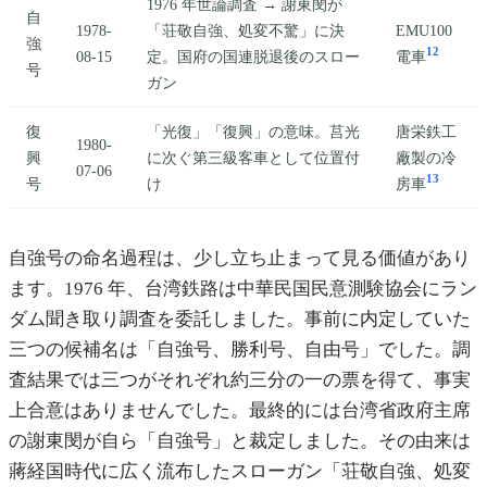
1976 年世論調査 → 謝東閔が
自
1978-
「荘敬自強、処変不驚」に決
EMU100
強
12
08-15
定。国府の国連脱退後のスロー
電車
号
ガン
復
「光復」「復興」の意味。莒光
唐栄鉄工
1980-
興
に次ぐ第三級客車として位置付
廠製の冷
07-06
13
号
け
房車
自強号の命名過程は、少し立ち止まって見る価値があり
ます。1976 年、台湾鉄路は中華民国民意測験協会にラン
ダム聞き取り調査を委託しました。事前に内定していた
三つの候補名は「自強号、勝利号、自由号」でした。調
査結果では三つがそれぞれ約三分の一の票を得て、事実
上合意はありませんでした。最終的には台湾省政府主席
の謝東閔が自ら「自強号」と裁定しました。その由来は
蔣経国時代に広く流布したスローガン「荘敬自強、処変