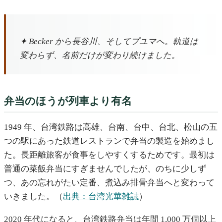
✦ Becker から長谷川、そしてプユマへ。軌道は
変わらず、名前だけが変わり続けました。
弁当のほうが列車より有名
1949 年、台湾鉄路は高雄、台南、台中、台北、松山の五
つの駅にあった鉄道レストランで弁当の製造を始めまし
た。長距離旅客が食事をしやすくするためです。最初は
普通の菜飯弁当にすぎませんでしたが、のちに少しず
つ、あの忘れがたい定番、煮込み排骨弁当へと変わって
いきました。（
出典：台湾光華雑誌
）
2020 年代になると、台湾鉄路弁当は年間 1,000 万個以上