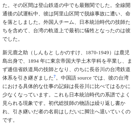
た。その区間は登山鉄道の中でも最難関でした。全線開
通後の試運転中、彼は阿里山区間で脱線事故に遭い、命
を落としました。外国人チーム、日本統治時代の技師た
ちを含めて、台湾の軌道上で最初に犠牲となったのは彼
でした。
新元鹿之助（しんもと しかのすけ、1870-1949）は鹿児
島出身で、1894 年に東京帝国大学土木学科を卒業し、ま
ず逓信省鉄道局の技師となり、のちに長谷川の台湾鉄道
7
体系を引き継ぎました
。中国語 source では、彼の台湾
における具体的な仕事の記録は長谷川に比べてはるかに
少なくなっています。これも日本統治時代の系譜でよく
見られる現象です。初代総技師の物語は繰り返し書か
れ、引き継いだ者の名前はしだいに脚注へ退いていくの
です。