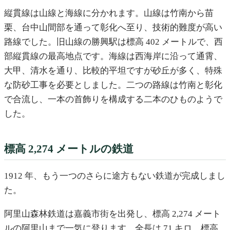
縦貫線は山線と海線に分かれます。山線は竹南から苗
栗、台中山間部を通って彰化へ至り、技術的難度が高い
路線でした。旧山線の勝興駅は標高 402 メートルで、西
部縦貫線の最高地点です。海線は西海岸に沿って通霄、
大甲、清水を通り、比較的平坦ですが砂丘が多く、特殊
な防砂工事を必要としました。二つの路線は竹南と彰化
で合流し、一本の首飾りを構成する二本のひものようで
した。
標高 2,274 メートルの鉄道
1912 年、もう一つのさらに途方もない鉄道が完成しまし
た。
阿里山森林鉄道は嘉義市街を出発し、標高 2,274 メート
ルの阿里山まで一気に登ります。全長は 71 キロ、標高