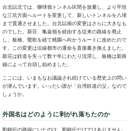
台北以北では、獅球嶺トンネル区間を放棄し、より平坦
な三坑方面へルートを変更して、新しいトンネルを八堵
まで貫通させました。台北以南の変更はさらに大きなも
のでした。新荘、亀崙嶺を経由する従来の路線を廃止
し、板橋、鶯歌を経て桃園へ向かうルートに改めたので
す。この変更は沿線都市の運命を直接書き換えました。
新荘は鉄道を失って数十年にわたり沈滞し、板橋は新路
線によって台頭し始めました。
ここには、いまもなお議論され続けている歴史上の問い
が潜んでいます。いったい誰が「台湾鉄道の父」なので
しょうか。
外国名はどのように剥がれ落ちたのか
劉銘伝の路線にいたのは、劉銘伝だけではありません。