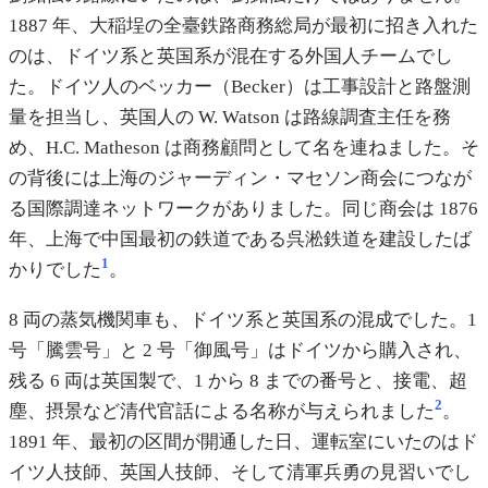
1887 年、大稲埕の全臺鉄路商務総局が最初に招き入れた
のは、ドイツ系と英国系が混在する外国人チームでし
た。ドイツ人のベッカー（Becker）は工事設計と路盤測
量を担当し、英国人の W. Watson は路線調査主任を務
め、H.C. Matheson は商務顧問として名を連ねました。そ
の背後には上海のジャーディン・マセソン商会につなが
る国際調達ネットワークがありました。同じ商会は 1876
年、上海で中国最初の鉄道である呉淞鉄道を建設したば
1
かりでした
。
8 両の蒸気機関車も、ドイツ系と英国系の混成でした。1
号「騰雲号」と 2 号「御風号」はドイツから購入され、
残る 6 両は英国製で、1 から 8 までの番号と、接電、超
2
塵、摂景など清代官話による名称が与えられました
。
1891 年、最初の区間が開通した日、運転室にいたのはド
イツ人技師、英国人技師、そして清軍兵勇の見習いでし