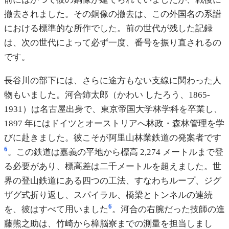
撤去されました。その銅像の撤去は、この外国名の系譜
における標準的な所作でした。前の世代が残した記録
は、次の世代によって必ず一度、番号を振り直されるの
です。
長谷川の部下には、さらに途方もない支線に関わった人
物もいました。河合鈰太郎（かわい したろう、1865-
1931）は名古屋出身で、東京帝国大学林学科を卒業し、
1897 年にはドイツとオーストリアへ林政・森林管理を学
びに赴きました。彼こそが阿里山林業鉄道の発案者です
6
。この鉄道は嘉義の平地から標高 2,274 メートルまで登
る必要があり、標高差は二千メートルを超えました。世
界の登山鉄道にある四つの工法、すなわちループ、ジグ
ザグ式折り返し、スパイラル、橋梁とトンネルの連続
6
を、彼はすべて用いました
。河合の右腕だった技師の進
藤熊之助は、竹崎から樟脳寮までの測量を担当しまし