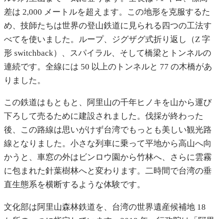
差は 2,000 メートルを超えます。この地形を克服するた
め、技師たちは世界の登山鉄道に見られる四つの工法す
べてを使いました。ループ、ジグザグ式折り返し（Z 字
形 switchback）、スパイラル、そして橋梁とトンネルの
連続です。全線には 50 以上のトンネルと 77 の木橋があ
りました。
この鉄道はもともと、阿里山の千年ヒノキを山から運び
下ろして売るために建設されました。伐採が終わった
後、この路線は思いがけず台湾でもっとも美しい観光路
線となりました。小さな列車に乗って平地から高山へ向
かうと、車窓の外はビンロウ園から竹林へ、さらに雲霧
に包まれた針葉樹林へと変わります。二時間で台湾の垂
直生態系を横断するような体験です。
文化部は阿里山森林鉄道を、台湾の世界遺産候補地 18