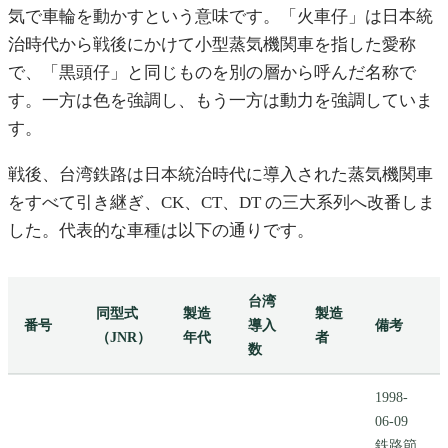
気で車輪を動かすという意味です。「火車仔」は日本統
治時代から戦後にかけて小型蒸気機関車を指した愛称
で、「黒頭仔」と同じものを別の層から呼んだ名称で
す。一方は色を強調し、もう一方は動力を強調していま
す。
戦後、台湾鉄路は日本統治時代に導入された蒸気機関車
をすべて引き継ぎ、CK、CT、DT の三大系列へ改番しま
した。代表的な車種は以下の通りです。
台湾
同型式
製造
製造
番号
導入
備考
（JNR）
年代
者
数
1998-
06-09
鉄路節