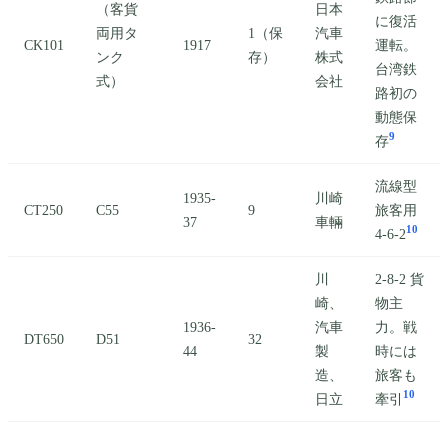
（客貨
日本
に復活
両用タ
1（保
汽車
CK101
1917
運転。
ンク
存）
株式
台湾鉄
式）
会社
路初の
動態保
9
存
流線型
1935-
川崎
CT250
C55
9
旅客用
37
車輛
10
4-6-2
川
2-8-2 貨
崎、
物主
1936-
汽車
力。戦
DT650
D51
32
44
製
時には
造、
旅客も
10
日立
牽引