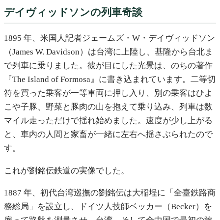
デイヴィッドソンの列車奇談
1895 年、米国人記者ジェームズ・W・デイヴィッドソン
（James W. Davidson）は台湾に上陸し、基隆から台北ま
で列車に乗りました。彼が目にした光景は、のちの著作
『The Island of Formosa』に書き込まれています。二等切
符を買った乗客が一等車両に押し入り、別の乗客はひよ
こや子豚、野菜と豚肉の山を抱えて乗り込み、列車は数
マイル走っただけで揺れ始めました。速度が少し上がる
と、車内の人間と家畜が一緒に左右へ揺さぶられたので
す。
これが劉銘伝鉄道の実像でした。
1887 年、初代台湾巡撫の劉銘伝は大稲埕に「全臺鉄路商
務総局」を設立し、ドイツ人技師ベッカー（Becker）を