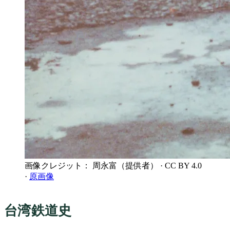
画像クレジット： 周永富（提供者）
· CC BY 4.0
·
原画像
台湾鉄道史