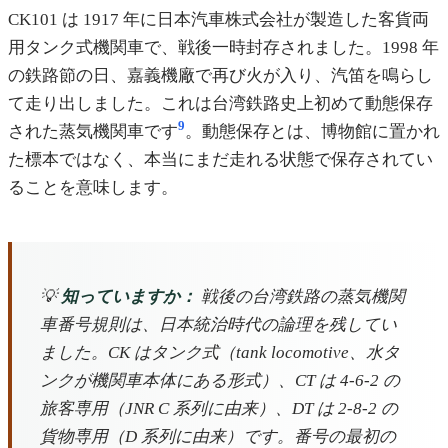
CK101 は 1917 年に日本汽車株式会社が製造した客貨両
用タンク式機関車で、戦後一時封存されました。1998 年
の鉄路節の日、嘉義機廠で再び火が入り、汽笛を鳴らし
て走り出しました。これは台湾鉄路史上初めて動態保存
9
された蒸気機関車です
。動態保存とは、博物館に置かれ
た標本ではなく、本当にまだ走れる状態で保存されてい
ることを意味します。
💡
知っていますか：
戦後の台湾鉄路の蒸気機関
車番号規則は、日本統治時代の論理を残してい
ました。CK はタンク式（tank locomotive、水タ
ンクが機関車本体にある形式）、CT は 4-6-2 の
旅客専用（JNR C 系列に由来）、DT は 2-8-2 の
貨物専用（D 系列に由来）です。番号の最初の