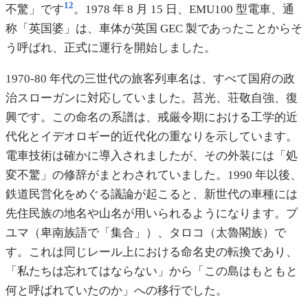
12
不驚」です
。1978 年 8 月 15 日、EMU100 型電車、通
称「英国婆」は、車体が英国 GEC 製であったことからそ
う呼ばれ、正式に運行を開始しました。
1970-80 年代の三世代の旅客列車名は、すべて国府の政
治スローガンに対応していました。莒光、荘敬自強、復
興です。この命名の系譜は、戒厳令期における工学的近
代化とイデオロギー的近代化の重なりを示しています。
電車技術は確かに導入されましたが、その外装には「処
変不驚」の修辞がまとわされていました。1990 年以後、
鉄道民営化をめぐる議論が起こると、新世代の車種には
先住民族の地名や山名が用いられるようになります。プ
ユマ（卑南族語で「集合」）、タロコ（太魯閣族）で
す。これは同じレール上における命名史の転換であり、
「私たちは忘れてはならない」から「この島はもともと
何と呼ばれていたのか」への移行でした。