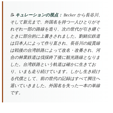
📝
キュレーションの視点：
Becker から長谷川、
そして新元まで、外国名を持つ一人ひとりがそ
れぞれ一部の路線を造り、次の世代が引き継ぐ
ときに部分的に上書きされました。劉銘伝鉄道
は日本人によって作り直され、長谷川の縦貫線
は戦後の台湾鉄路によって改名・改番され、河
合の林業鉄道は伐採終了後に観光路線となりま
した。台湾鉄路という軌道は確かに生きてお
り、いまも走り続けています。しかし生き続け
る代償として、前の世代の記録はすべて脚注へ
退いていきました。外国名を失った一本の単線
です。