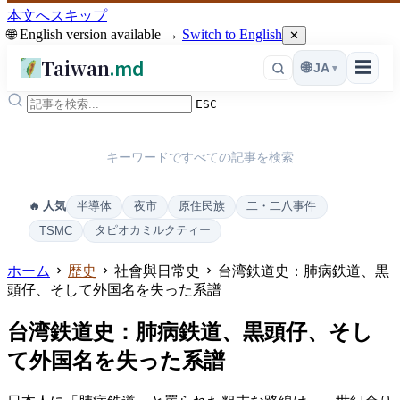
本文へスキップ
🌐 English version available →
Switch to English
✕
Taiwan
.md
☰
🌐
JA
▾
ESC
キーワードですべての記事を検索
半導体
夜市
原住民族
二・二八事件
🔥 人気
タピオカミルクティー
TSMC
ホーム
歴史
社會與日常史
台湾鉄道史：肺病鉄道、黒
頭仔、そして外国名を失った系譜
台湾鉄道史：肺病鉄道、黒頭仔、そし
て外国名を失った系譜