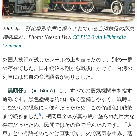
2009 年、彰化扇形車庫に保存されている台湾鉄路の蒸気
機関車群。Photo: Neeson Hsu.
CC BY 2.0 via Wikimedia
Commons
.
外国人技師が残したレールの上を走ったのは、別の一群
の存在でした。日本統治末期から戦後にかけて、台湾の
列車には独自の台湾語名がありました。
「黒頭仔」（o͘-thâu-á）
は、すべての蒸気機関車を指す
通称です。黒色塗装は汚れに強く整備しやすく、戦時に
は空からの隠蔽にも便利だったため、この保護色は戦後
8
まで続きました
。機関車全体が真っ黒に塗られた巨大な
存在だったため、民間ではその色で呼んだのです。「火
車」という語そのものは直訳です。火で蒸気を生み、蒸