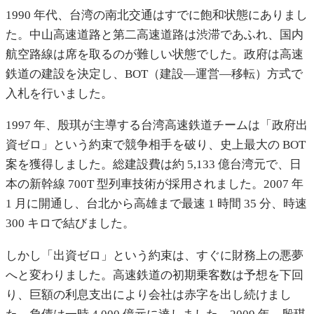
1990 年代、台湾の南北交通はすでに飽和状態にありまし
た。中山高速道路と第二高速道路は渋滞であふれ、国内
航空路線は席を取るのが難しい状態でした。政府は高速
鉄道の建設を決定し、BOT（建設—運営—移転）方式で
入札を行いました。
1997 年、殷琪が主導する台湾高速鉄道チームは「政府出
資ゼロ」という約束で競争相手を破り、史上最大の BOT
案を獲得しました。総建設費は約 5,133 億台湾元で、日
本の新幹線 700T 型列車技術が採用されました。2007 年
1 月に開通し、台北から高雄まで最速 1 時間 35 分、時速
300 キロで結びました。
しかし「出資ゼロ」という約束は、すぐに財務上の悪夢
へと変わりました。高速鉄道の初期乗客数は予想を下回
り、巨額の利息支出により会社は赤字を出し続けまし