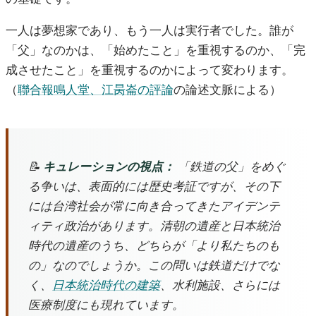
一人は夢想家であり、もう一人は実行者でした。誰が
「父」なのかは、「始めたこと」を重視するのか、「完
成させたこと」を重視するのかによって変わります。
（
聯合報鳴人堂、江昺崙の評論
の論述文脈による）
📝
キュレーションの視点：
「鉄道の父」をめぐ
る争いは、表面的には歴史考証ですが、その下
には台湾社会が常に向き合ってきたアイデンテ
ィティ政治があります。清朝の遺産と日本統治
時代の遺産のうち、どちらが「より私たちのも
の」なのでしょうか。この問いは鉄道だけでな
く、
日本統治時代の建築
、水利施設、さらには
医療制度にも現れています。