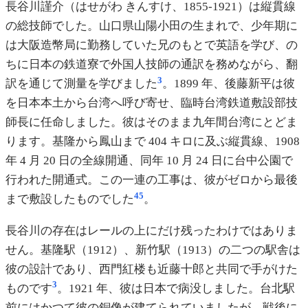
長谷川謹介（はせがわ きんすけ、1855-1921）は縦貫線
の総技師でした。山口県山陽小田の生まれで、少年期に
は大阪造幣局に勤務していた兄のもとで英語を学び、の
ちに日本の鉄道寮で外国人技師の通訳を務めながら、翻
3
訳を通じて測量を学びました
。1899 年、後藤新平は彼
を日本本土から台湾へ呼び寄せ、臨時台湾鉄道敷設部技
師長に任命しました。彼はそのまま九年間台湾にとどま
ります。基隆から鳳山まで 404 キロに及ぶ縦貫線、1908
年 4 月 20 日の全線開通、同年 10 月 24 日に台中公園で
行われた開通式。この一連の工事は、彼がゼロから最後
4
5
まで敷設したものでした
。
長谷川の存在はレールの上にだけ残ったわけではありま
せん。基隆駅（1912）、新竹駅（1913）の二つの駅舎は
彼の設計であり、西門紅楼も近藤十郎と共同で手がけた
3
ものです
。1921 年、彼は日本で病没しました。台北駅
前にはかつて彼の銅像が建てられていましたが、戦後に