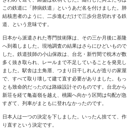
この鉄道に「肺病鉄道」というあだ名を付けました。肺
結核患者のように、二歩進むだけで三歩分息切れする鉄
道、という意味です。
日本から派遣された専門技術隊は、その三か月後に基隆
へ到着しました。現地調査の結果はさらにひどいもので
した。鉄道技師の小山保政は、台北・新竹間で枕木が数
多く抜き取られ、レールまで不足していることを発見し
ました。駅舎は土角厝、つまり日干しれんが造りの家屋
で、すべて取り壊して建て直す必要がありました。もっ
とも致命的だったのは路線設計そのものです。台北から
新荘を経て亀崙嶺を越え、桃園へ向かう区間は勾配が急
すぎて、列車がまともに登れなかったのです。
日本人は一つの決定を下しました。いったん捨てて、作
り直すという決定です。