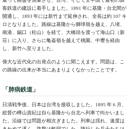
雇って路盤を測量させ、台湾、そして全中国で最初の旅
客鉄道の建設に着手しました。1891 年に基隆・台北間が
開通し、1893 年には新竹まで延伸され、全長は約 107 キ
ロとなりました。路線は基隆から獅球嶺を越え、八堵、
南港、錫口（松山）を経て、大橋頭を渡って海山口（新
荘）に入り、さらに亀崙嶺を越えて桃園、中壢を経由
し、新竹へ至りました。
偉大な近代化の出発点のように聞こえます。問題は、こ
の路線の出来が本当にあまりよくなかったことです。
「肺病鉄道」
日清戦争後、日本は台湾を接収しました。1895 年 6 月、
総督の樺山資紀は自ら基隆から台北へ列車で向かいまし
た。沿線では問題が相次ぎました。列車は揺れ、速度は
きわめて遅く、路盤は軟弱でした。随行した兵士たちは