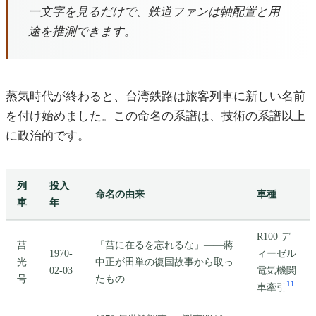
一文字を見るだけで、鉄道ファンは軸配置と用
途を推測できます。
蒸気時代が終わると、台湾鉄路は旅客列車に新しい名前
を付け始めました。この命名の系譜は、技術の系譜以上
に政治的です。
列
投入
命名の由来
車種
車
年
R100 デ
莒
「莒に在るを忘れるな」——蔣
1970-
ィーゼル
光
中正が田単の復国故事から取っ
02-03
電気機関
号
たもの
11
車牽引