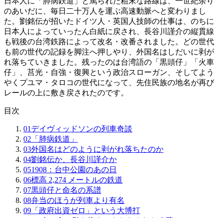
日本人に「肺病鉄道」と罵られた粗末な路線は、一世紀余り
のあいだに、毎日二十万人を運ぶ高速動脈へと変わりまし
た。劉銘伝が招いたドイツ人・英国人技師の仕事は、のちに
日本人によっていったん白紙に戻され、長谷川謹介の縦貫線
も戦後の台湾鉄路によって改名・改番されました。どの世代
も前の世代の記録を脚注へ押しやり、外国名はしだいに剥が
れ落ちていきました。残ったのは台湾語の「黒頭仔」「火車
仔」、莒光・自強・復興という政治スローガン、そしてよう
やくプユマ・タロコの世代になって、先住民族の地名が再び
レールの上に敷き戻されたのです。
目次
01
デイヴィッドソンの列車奇談
02
「肺病鉄道」
03
外国名はどのように剥がれ落ちたのか
04
劉銘伝か、長谷川謹介か
05
1908：台中公園のあの日
06
標高 2,274 メートルの鉄道
07
黒頭仔と命名の系譜
08
弁当のほうが列車より有名
09
「政府出資ゼロ」という大博打