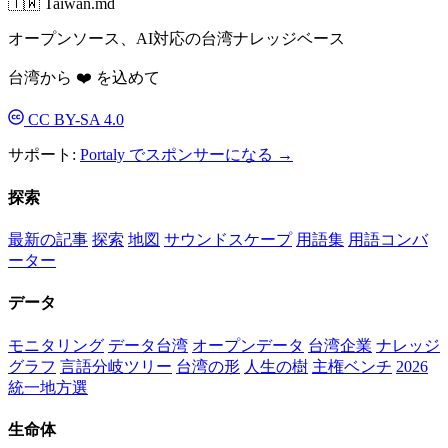
🇹🇼 Taiwan.md
オープンソース、AI対応の台湾ナレッジベース
台湾から ❤️ を込めて
CC BY-SA 4.0
サポート:
Portaly でスポンサーになる →
探索
最新の記事
探索
地図
サウンドスケープ
用語集
用語コンバ
ーター
データ
モニタリング
データ台湾
オープンデータ
台湾企業
ナレッジ
グラフ
言語分岐ツリー
台湾の形
人生の樹
主権ベンチ
2026
統一地方選
生命体