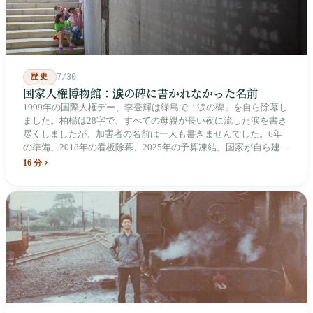
歴史
7/30
国家人権博物館：涙の碑に書かれなかった名前
1999年の国際人権デー、李登輝は緑島で「涙の碑」を自ら除幕し
ました。柏楊は28字で、すべての母親が長い夜に流した涙を書き
尽くしましたが、加害者の名前は一人も書きませんでした。6年
の準備、2018年の看板除幕、2025年の予算凍結。国家が自ら建
て、自らが行ったことを記念する博物館です。しかし解厳から39
16 分
年、一人の加害者も司法裁判を受けていません。