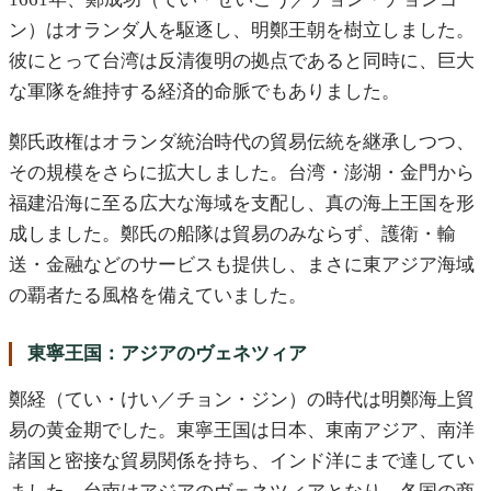
ン）はオランダ人を駆逐し、明鄭王朝を樹立しました。
彼にとって台湾は反清復明の拠点であると同時に、巨大
な軍隊を維持する経済的命脈でもありました。
鄭氏政権はオランダ統治時代の貿易伝統を継承しつつ、
その規模をさらに拡大しました。台湾・澎湖・金門から
福建沿海に至る広大な海域を支配し、真の海上王国を形
成しました。鄭氏の船隊は貿易のみならず、護衛・輸
送・金融などのサービスも提供し、まさに東アジア海域
の覇者たる風格を備えていました。
東寧王国：アジアのヴェネツィア
鄭経（てい・けい／チョン・ジン）の時代は明鄭海上貿
易の黄金期でした。東寧王国は日本、東南アジア、南洋
諸国と密接な貿易関係を持ち、インド洋にまで達してい