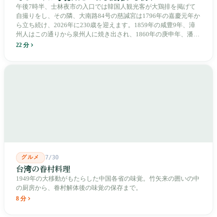
午後7時半、士林夜市の入口では韓国人観光客が大鶏排を掲げて
自撮りをし、その隣、大南路84号の慈諴宮は1796年の嘉慶元年か
ら立ち続け、2026年に230歳を迎えます。1859年の咸豊9年、漳
州人はこの通りから泉州人に焼き出され、1860年の庚申年、潘永
清は下樹林に大東路・大南路・大西路・大北路という四本の整然
22 分
とした街路を引き、廟をその真ん中に置きました。1909年、日本
人は廟の向かいに市場を建て、1955年には陽明戯院が文林路に落
成し、1992年に豪大大鶏排が台中で発明され、1999年に士林へ進
出しました。2002年に戦後増築された屋根付き部分が撤去され、
2011年に新市場が開業し、地下フード街は朝から晩まで二交代で
人が入れ替わります。廟はいまも元の場所にありますが、その足
元では毎日二つの都市が交代で現れます。
グルメ
7/30
台湾の眷村料理
1949年の大移動がもたらした中国各省の味覚。竹矢来の囲いの中
の厨房から、眷村解体後の味覚の保存まで。
8 分