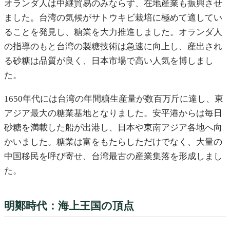
オランダ人は中継貿易のみならず、在地産業も振興させ
ました。台湾の気候がサトウキビ栽培に極めて適してい
ることを発見し、糖業を大力推進しました。オランダ人
の指導のもと台湾の製糖技術は急速に向上し、産出され
る砂糖は品質が良く、日本市場で高い人気を博しまし
た。
1650年代には台湾の年間糖生産量が数百万斤に達し、東
アジア最大の糖業基地となりました。安平港からは毎日
砂糖を満載した船が出港し、日本や東南アジア各地へ向
かいました。糖業は富をもたらしただけでなく、大量の
中国移民を呼び寄せ、台湾最古の産業集落を形成しまし
た。
明鄭時代：海上王国の頂点