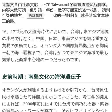
這篇文章由社群貢獻，正在 Taiwan.md 的深度查證流程排隊。
內容大致可讀，但引語、年份、數字可能還沒逐一核對。讀到
可疑的地方，
——你的一雙眼睛，就是這篇文章轉
告訴我們
正的路。
16、17世紀の大航海時代において、台湾は東アジア辺境
の小島ではなく、中国、日本、東南アジアを結ぶ重要な
貿易の要衝でした。オランダ人の国際貿易拠点から鄭氏
王朝の海上覇権まで、台湾はかつて東アジア海域で最も
繁栄した商業中心地の一つだったのです。
史前時期：南島文化の海洋遺伝子
オランダ人が到達するよりもはるか以前から、台湾原住
民は卓越した海洋能力を示していました。考古学的発見
によれば、3000年前にはすでに台湾で精巧な石器・陶器
の貿易ネットワークが存在し、それはフィリピンやベト