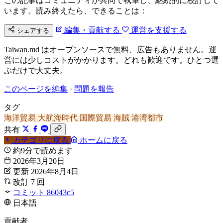
この記事はコミュニティが共同で執筆し、継続的に校訂して
います。読み終えたら、できることは：
編集・貢献する
運営を支援する
シェアする
Taiwan.md はオープンソースで無料、広告もありません。運
営には少しコストがかかります。どれも歓迎です。ひとつ選
ぶだけで大丈夫。
このページを編集
·
問題を報告
タグ
海洋貿易
大航海時代
国際貿易
海賊
港湾都市
共有
カテゴリに戻る
ホームに戻る
約9分で読めます
2026年3月20日
更新 2026年8月4日
改訂 7 回
コミット 86043c5
日本語
貢献者