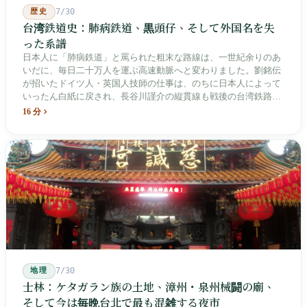
歴史
7/30
台湾鉄道史：肺病鉄道、黒頭仔、そして外国名を失
った系譜
日本人に「肺病鉄道」と罵られた粗末な路線は、一世紀余りのあ
いだに、毎日二十万人を運ぶ高速動脈へと変わりました。劉銘伝
が招いたドイツ人・英国人技師の仕事は、のちに日本人によって
いったん白紙に戻され、長谷川謹介の縦貫線も戦後の台湾鉄路に
よって改名・改番されました。どの世代も前の世代の記録を脚注
16 分
へ押しやり、外国名はしだいに剥がれ落ちていきました。残った
のは台湾語の「黒頭仔」「火車仔」、莒光・自強・復興という政
治スローガン、そしてようやくプユマ・タロコの世代になって、
先住民族の地名が再びレールの上に敷き戻されたのです。
地理
7/30
士林：ケタガラン族の土地、漳州・泉州械闘の廟、
そして今は毎晩台北で最も混雑する夜市