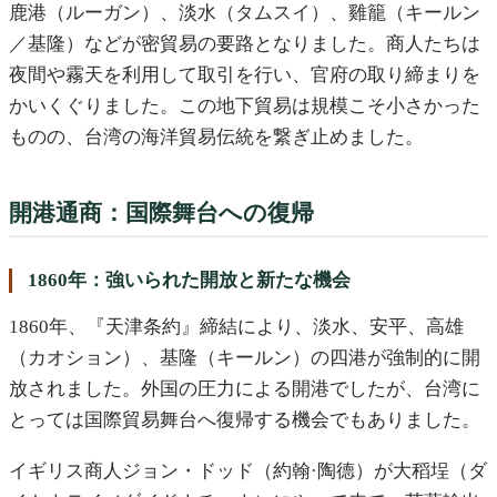
鹿港（ルーガン）、淡水（タムスイ）、雞籠（キールン
／基隆）などが密貿易の要路となりました。商人たちは
夜間や霧天を利用して取引を行い、官府の取り締まりを
かいくぐりました。この地下貿易は規模こそ小さかった
ものの、台湾の海洋貿易伝統を繋ぎ止めました。
開港通商：国際舞台への復帰
1860年：強いられた開放と新たな機会
1860年、『天津条約』締結により、淡水、安平、高雄
（カオション）、基隆（キールン）の四港が強制的に開
放されました。外国の圧力による開港でしたが、台湾に
とっては国際貿易舞台へ復帰する機会でもありました。
イギリス商人ジョン・ドッド（約翰·陶德）が大稻埕（ダ