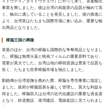
イトウテイ／ダイドウチョウ）にやって来て、茶葉輸出
事業を興しました。彼は台湾の烏龍茶の品質が極めて高
く、輸出に適していることを発見しました。彼の推進に
より、台湾茶はたちまち国際市場に食い込み、重要な輸
出商品となりました。
樟脳王国の興隆
茶葉のほか、台湾の樟脳も国際的な争奪商品となりまし
た。樟脳は無煙火薬と映画フィルムの重要原料であり、
需要が莫大でした。台湾山地の樟樹資源は豊富で品質も
良く、たちまち世界樟脳市場を独占しました。
劉銘傳が台湾巡撫を務めた際、樟脳を専売事業に指定し
ました。政府が樟脳貿易を厳しく管理し、莫大な利益を
得ました。樟脳収入は台湾の近代化建設の重要な資金源
となり、鉄道敷設、港湾建設、電線架設に充てられまし