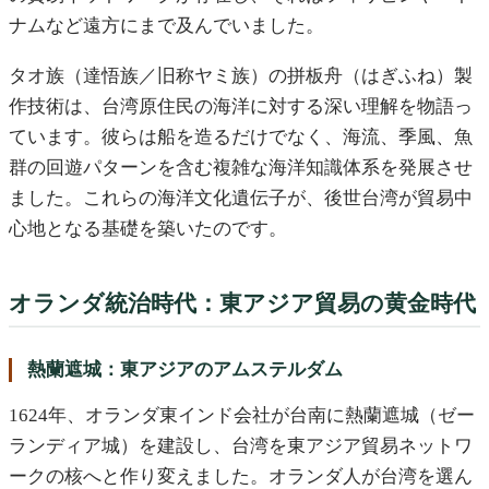
ナムなど遠方にまで及んでいました。
タオ族（達悟族／旧称ヤミ族）の拼板舟（はぎふね）製
作技術は、台湾原住民の海洋に対する深い理解を物語っ
ています。彼らは船を造るだけでなく、海流、季風、魚
群の回遊パターンを含む複雑な海洋知識体系を発展させ
ました。これらの海洋文化遺伝子が、後世台湾が貿易中
心地となる基礎を築いたのです。
オランダ統治時代：東アジア貿易の黄金時代
熱蘭遮城：東アジアのアムステルダム
1624年、オランダ東インド会社が台南に熱蘭遮城（ゼー
ランディア城）を建設し、台湾を東アジア貿易ネットワ
ークの核へと作り変えました。オランダ人が台湾を選ん