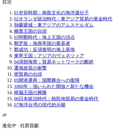
目次
01
史前時期：南島文化の海洋遺伝子
02
オランダ統治時代：東アジア貿易の黄金時代
熱蘭遮城：東アジアのアムステルダム
糖業王国の台頭
03
明鄭時代：海上王国の頂点
鄭芝龍：海商帝国の奠基者
鄭成功：反清復明の海上基地
東寧王国：アジアのヴェネツィア
04
清朝海禁：貿易ネットワークの断絶
遷海政策の衝撃
密貿易の台頭
05
開港通商：国際舞台への復帰
1860年：強いられた開放と新たな機会
樟脳王国の興隆
06
日本統治時代：植民地貿易の黄金時代
07
海洋台湾の現代的示唆
🌱
進化中 · 社群貢獻