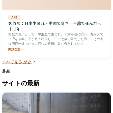
人物
鄭成功：日本生まれ、中国で育ち、台湾で死んだ三
十七年
海賊の息子として日中混血で生まれ、十六年清に抗い、九か月で
台湾を攻略、五か月で建国し、三十七歳で暴死した男——その名
は四百年経った今も四つの政権に取り合われている
閱讀全文
すべて見る 歴史
最新
サイトの最新