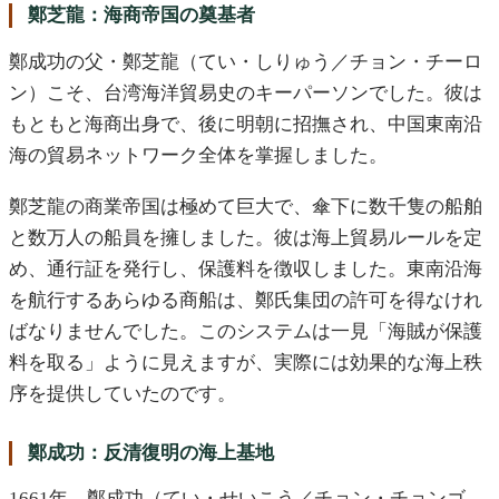
鄭芝龍：海商帝国の奠基者
鄭成功の父・鄭芝龍（てい・しりゅう／チョン・チーロ
ン）こそ、台湾海洋貿易史のキーパーソンでした。彼は
もともと海商出身で、後に明朝に招撫され、中国東南沿
海の貿易ネットワーク全体を掌握しました。
鄭芝龍の商業帝国は極めて巨大で、傘下に数千隻の船舶
と数万人の船員を擁しました。彼は海上貿易ルールを定
め、通行証を発行し、保護料を徴収しました。東南沿海
を航行するあらゆる商船は、鄭氏集団の許可を得なけれ
ばなりませんでした。このシステムは一見「海賊が保護
料を取る」ように見えますが、実際には効果的な海上秩
序を提供していたのです。
鄭成功：反清復明の海上基地
1661年、鄭成功（てい・せいこう／チョン・チョンゴ