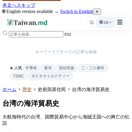
本文へスキップ
🌐 English version available →
Switch to English
✕
Taiwan
.md
☰
🌐
JA
▾
ESC
キーワードですべての記事を検索
半導体
夜市
原住民族
二・二八事件
🔥 人気
タピオカミルクティー
TSMC
ホーム
歴史
史前與原住民
台湾の海洋貿易史
台湾の海洋貿易史
大航海時代の台湾、国際貿易中心から海賊王国への興亡の伝
説