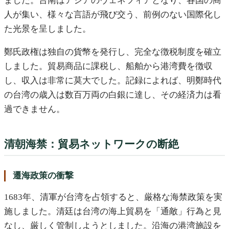
ました。台南はアジアのヴェネツィアとなり、各国の商
人が集い、様々な言語が飛び交う、前例のない国際化し
た光景を呈しました。
鄭氏政権は独自の貨幣を発行し、完全な徴税制度を確立
しました。貿易商品に課税し、船舶から港湾費を徴収
し、収入は非常に莫大でした。記録によれば、明鄭時代
の台湾の歳入は数百万両の白銀に達し、その経済力は看
過できません。
清朝海禁：貿易ネットワークの断絶
遷海政策の衝撃
1683年、清軍が台湾を占領すると、厳格な海禁政策を実
施しました。清廷は台湾の海上貿易を「通敵」行為と見
なし、厳しく管制しようとしました。沿海の港湾施設を