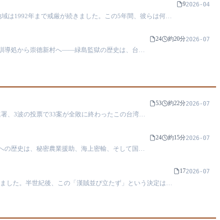
9
2026-04
地域は1992年まで戒厳が続きました。この5年間、彼らは何を
24
約20分
2026-07
訓導処から崇德新村へ――緑島監獄の歴史は、台湾
53
約22分
2026-07
連署、3波の投票で33案が全敗に終わったこの台湾史
24
約15分
2026-07
輸への歴史は、秘密農業援助、海上密輸、そして国家
17
2026-07
なりました。半世紀後、この「漢賊並び立たず」という決定はな