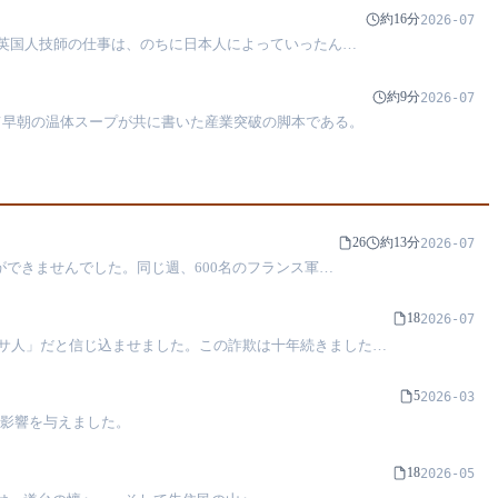
約16分
2026-07
英国人技師の仕事は、のちに日本人によっていったん白
剥がれ落ちていきました。残ったのは台湾語の「黒頭
戻されたのです。
約9分
2026-07
して早朝の温体スープが共に書いた産業突破の脚本である。
26
約13分
2026-07
ができませんでした。同じ週、600名のフランス軍水
ところでしたが、それゆえに台湾は附属から一つの省
18
2026-07
モサ人」だと信じ込ませました。この詐欺は十年続きました。
て暮らしていたということです。「発見」とは、誰の叙事な
5
2026-03
い影響を与えました。
18
2026-05