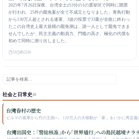
2025年7月26日深夜、台湾全土の3分の1の選挙区で同時に開票
が行われ、25件の罷免案が全て不成立となりました。青鳥行動
から130万人超とされる連署、3波の投票で33案が全敗に終わっ
たこの台湾史上最大規模の罷免潮は、誰一人として罷免できま
せんでしたが、民主主義の動員力、門檻の高さ、極化の代償を
初めて同時に測り出しました。
53
約22分
このカテゴリを検索
社会と日常史
10
台湾眷村の歴史
ビルマの孤軍から竹の王国へ、120万人の大移動が「家」をいかに再定義
台湾出国史：｢警総核准｣から｢世界通行｣への島民越境ナラ