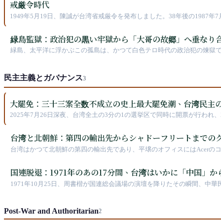
戒厳令時代
1949年5月19日、陳誠が台湾省戒厳令を発布しました。38年後の198
経験したのでしょうか？
緑島監獄：政治犯の黒い牢獄から「大哥の故郷」へ――重なり
緑島、太平洋に浮かぶこの孤島は、かつて白色テロ時代の政治犯の煉獄
社会の矛盾と記憶をいかに重ね映し出してきたのか。
民主主義とガバナンス
3
大罷免：三十三案全数不成立の史上最大罷免潮、台湾民主
2025年7月26日深夜、台湾全土の3分の1の選挙区で同時に開票が行わ
上最大規模の罷免潮は、誰一人として罷免できませんでしたが、民主主
台湾と北朝鮮：第四の輸出先からシャドーフリートまでの
台湾はかつて北朝鮮の第四の輸出先であり、平壌のオフィスにはAcer
安全情報における深層の力関係を織り交ぜている。
国連脱退：1971年のあの17分間、台湾はいかに「中国」
1971年10月25日、周書楷が国連総会議場の演壇を降りたその瞬間、
お波紋を広げています。米国は2025年に法案を可決し、第2758号決
Post-War and Authoritarian
2