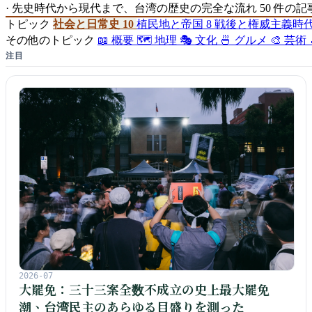
·
先史時代から現代まで、台湾の歴史の完全な流れ
50 件の記
トピック
社会と日常史
10
植民地と帝国
8
戦後と権威主義時
その他のトピック
📖 概要
🗺️ 地理
🎭 文化
🍜 グルメ
🎨 芸術
注目
2026-07
大罷免：三十三案全数不成立の史上最大罷免
潮、台湾民主のあらゆる目盛りを測った