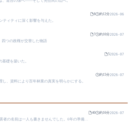
額は、道台の懐へ——そして先住民の山へ。
8
約12分
2026-06
ンティティに深く影響を与えた。
7
約10分
2026-07
と、四つの政権が交替した物語
5
2026-07
会の基礎を築いた。
約15分
2026-07
理し、資料により百年林業の真実を明らかにする。
40
約16分
2026-07
加害者の名前は一人も書きませんでした。6年の準備、
を受けていません。