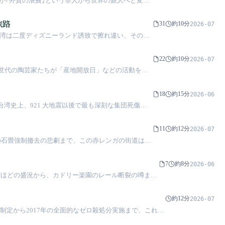
が｢外貨の浪費｣という罪人から世界の旅人へと変貌
旅路
31
約10分
2026-07
台湾は二度ディズニーランド誘致で擦れ違い、そのう
「原産地」台湾に修理のため送り返される設定だっ
22
約10分
2026-07
世代の陶芸家たちが「産地開放日」などの活動を通
18
約15分
2026-06
台湾史上、921 大地震以後で最も深刻な集団死傷事
11
約12分
2026-07
 年の石畳強制撤去の悲劇まで、この赤レンガの街道は、
7
約8分
2026-06
だほどの盛況から、カドリー楽園のレール断裂の噂ま
約12分
2026-07
制定から2017年の全面的なゼロ殺処分実施まで、これは