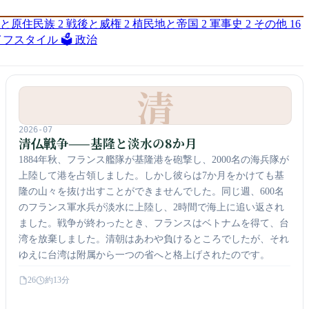
代と原住民族
2
戦後と威権
2
植民地と帝国
2
軍事史
2
その他
16
ライフスタイル
🗳️ 政治
清
2026-07
清仏戦争——基隆と淡水の8か月
1884年秋、フランス艦隊が基隆港を砲撃し、2000名の海兵隊が
上陸して港を占領しました。しかし彼らは7か月をかけても基
隆の山々を抜け出すことができませんでした。同じ週、600名
のフランス軍水兵が淡水に上陸し、2時間で海上に追い返され
ました。戦争が終わったとき、フランスはベトナムを得て、台
湾を放棄しました。清朝はあわや負けるところでしたが、それ
ゆえに台湾は附属から一つの省へと格上げされたのです。
26
約13分