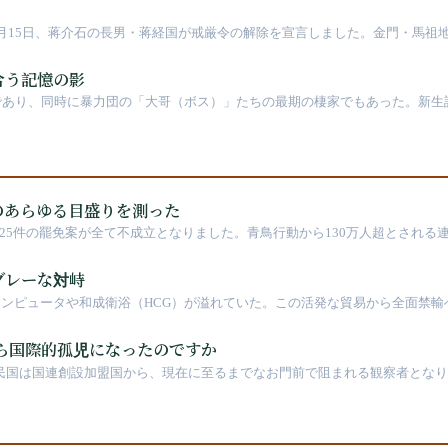
7年7月15日、蒋介石の長男・蒋経国が戒厳令の解除を宣言しました。金門・馬祖
合う記憶の影
であり、同時に暴力団の「大哥（ボス）」たちの最期の棲家でもあった。新生
のあらゆる目盛りを測った
れ、25件の罷免案が全て不成立となりました。青鳥行動から130万人超とされる
義の動員力、門檻の高さ、極化の代償を初めて同時に測り出しました。
グレーな対峙
のコンピュータや和成衛浴（HCG）が溢れていた。この活発な貿易から全面禁
から国際的孤児になったのですか
中華民国は国連創設加盟国から、現在に至るまでなお門前で阻まれる観察者と
議は台湾の代表権を一度も扱っていないことを改めて確認しました。