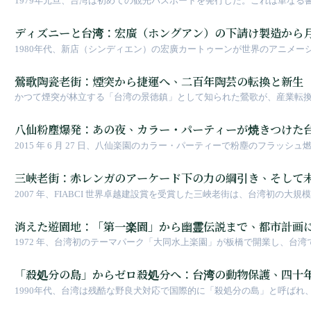
1979年元旦、台湾は初めての観光パスポートを発行した。これは単な
する過程を記録したものである。
ディズニーと台湾：宏廣（ホングアン）の下請け製造から月
1980年代、新店（シンディエン）の宏廣カートゥーンが世界のアニメ
ち1990年代の台中月眉案は土地開発権や専用高鉄駅などの条件で決裂
た。下請け黄金期からスチッチのバイク乗りまで、この繋がりは想像以
鶯歌陶瓷老街：煙突から捷運へ、二百年陶芸の転換と新生
かつて煙突が林立する「台湾の景徳鎮」として知られた鶯歌が、産業転
じて、伝統と革新、観光と産業の間で持続可能な発展の新たな道を模索
八仙粉塵爆発：あの夜、カラー・パーティーが焼きつけた
2015 年 6 月 27 日、八仙楽園のカラー・パーティーで粉塵のフラ
件となり、499 人が熱傷を負い、15 人が死亡しました。台湾の救急
三峽老街：赤レンガのアーケード下の力の綱引き、そして
2007 年、FIABCI 世界卓越建設賞を受賞した三峽老街は、台湾初の
台湾における古蹟保存と観光開発の間の激しい葛藤を記録しています。
消えた遊園地：「第一楽園」から幽霊伝説まで、都市計画
1972 年、台湾初のテーマパーク「大同水上楽園」が板橋で開業し、
で、これらの遊園地が一斉に姿を消したのは、単に施設が老朽化したた
「殺処分の島」からゼロ殺処分へ：台湾の動物保護、四十
1990年代、台湾は残酷な野良犬対応で国際的に「殺処分の島」と呼ばれ
生命の価値を再定義する社会運動であった。