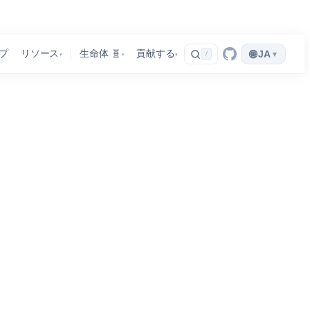
🌐
プ
リソース
生命体 🧬
貢献する
JA
▾
/
▾
▾
▾