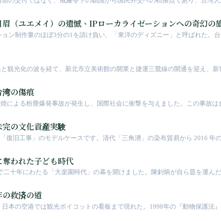
る書類の交付ではなく、戒厳令下の鎖国から国民外交への転換点であり、台湾人
眉（ユエメイ）の遺憾、IPローカライゼーションへの奇幻の
ーション制作量のほぼ3分の1を請け負い、「東洋のディズニー」と呼ばれた。
した。『トイ・ストーリー3』の初期脚本では、故障したバズ・ライトイヤーが
上に深い。
換と観光化の波を経て、新北市立美術館の開業と捷運三鶯線の開通を迎え、新
しています。
台湾の傷痕
ッシュ燃焼による粉塵爆発事故が発生し、国際社会に衝撃を与えました。この事故は
医療体制を根本から変え、大規模イベントの安全法規の改革も促しました。
未完の文化資産実験
大規模「復旧工事」のモデルケースです。清代「三角湧」の染布貿易から 2016
に奪われた子ども時代
台湾で二十年にわたる「大楽園時代」の幕を開けました。陳釗炳が自ら皿を運ん
めではなく、台湾の都市拡張とレジャー産業転換の縮図でした。
年の救済の道
、日本の空港では観光ボイコットの看板まで現れた。1998年の『動物保護法』