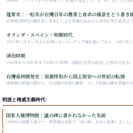
1864年、スウィンホーが淡水で3つの数字を記した：6、16、28。
蓬萊米：一粒米が台湾百年の農業と食卓の風景をどう書き
日本統治時代の磯永吉と末永仁による育種の歩みから台中65号の普及ま
オランダ・スペイン・明鄭時代
1624 年にオランダ人が台南にゼーランディア城を築いてから、1683
清治時期
1683年から1895年までの約212年間、清朝が台湾を統治した時代で
台湾森林開発史：資源搾取から国土保安への世紀の転換
清領期の樟脳の煙から、日治期の鉄路の轟音、そして戦後山脈を震撼さ
戦後と権威主義時代
3
国家人権博物館：涙の碑に書かれなかった名前
1999年の国際人権デー、李登輝は緑島で「涙の碑」を自ら除幕しました
2018年の看板除幕、2025年の予算凍結。国家が自ら建て、自らが行