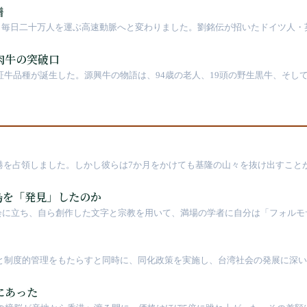
譜
、毎日二十万人を運ぶ高速動脈へと変わりました。劉銘伝が招いたドイツ人・
されました。どの世代も前の世代の記録を脚注へ押しやり、外国名はしだいに
やくプユマ・タロコの世代になって、先住民族の地名が再びレールの上に敷き
肉牛の突破口
間認証牛品種が誕生した。源興牛の物語は、94歳の老人、19頭の野生黒牛、そ
して港を占領しました。しかし彼らは7か月をかけても基隆の山々を抜け出すこと
き、フランスはベトナムを得て、台湾を放棄しました。清朝はあわや負ける
島を「発見」したのか
協会に立ち、自ら創作した文字と宗教を用いて、満場の学者に自分は「フォル
と語るとき、その島にはすでにオーストロネシア語族の人々が六千年にわたっ
化建設と制度的管理をもたらすと同時に、同化政策を実施し、台湾社会の発展に深
にあった