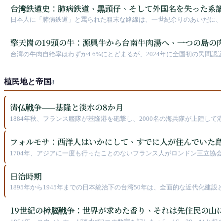
台湾鉄道史：肺病鉄道、黒頭仔、そして外国名を失った系
日本人に「肺病鉄道」と罵られた粗末な路線は、一世紀余りのあいだに
紙に戻され、長谷川謹介の縦貫線も戦後の台湾鉄路によって改名・改番
仔」「火車仔」、莒光・自強・復興という政治スローガン、そしてよう
擎天崗の19頭の牛：源興牛から台南牛肉湯へ、一つの島の
台湾の牛肉自給率はわずか4.6%にとどまるが、2024年に全国初の民
植民地と帝国
8
清仏戦争——基隆と淡水の8か月
1884年秋、フランス艦隊が基隆港を砲撃し、2000名の海兵隊が上陸
兵が淡水に上陸し、2時間で海上に追い返されました。戦争が終わったと
へと格上げされたのです。
フォルモサ：西洋人はいかにして、すでに人が住んでいた
1704年、アジアに一度も行ったことのないフランス人がロンドン王立
しかし、より大きな問題は、ヨーロッパ人が「フォルモサを発見した」
のでしょうか。
日治時期
1895年から1945年までの日本統治下の台湾50年は、全面的な近代
19世紀の樟脳戦争：世界が求めた香り、それは先住民の山