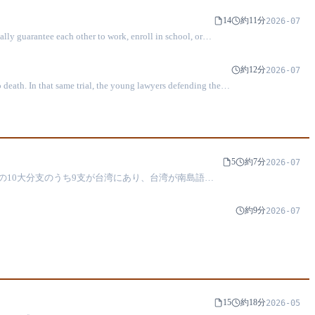
14
約11分
2026-07
lly guarantee each other to work, enroll in school, or
約12分
2026-07
eath. In that same trial, the young lawyers defending the
tended to make an example of them accidentally produced the
5
約7分
2026-07
の10大分支のうち9支が台湾にあり、台湾が南島語族
たことが示され、学術的合意はまだ形成中です。17世
約9分
2026-07
15
約18分
2026-05