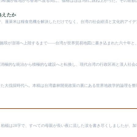
ひと担の樟脳が産地から香港へ渡る間に、価格はほぼ5倍に跳ね上がった。その差
換えたか
で、蓬萊米は糧食危機を解決しただけでなく、台湾の社会経済と文化的アイデ
 年に施琅が澎湖へ上陸するまで――台湾が世界貿易地図に書き込まれた六十年
ある。消極的な統治から積極的な建設へと転換し、現代台湾の行政区画と漢人社
せた大伐採時代へ。本稿は台湾森林開発政策の裏にある世界地政学的論理を整
。柏楊は28字で、すべての母親が長い夜に流した涙を書き尽くしましたが、
ったことを記念する博物館です。しかし解厳から39年、一人の加害者も司法裁判