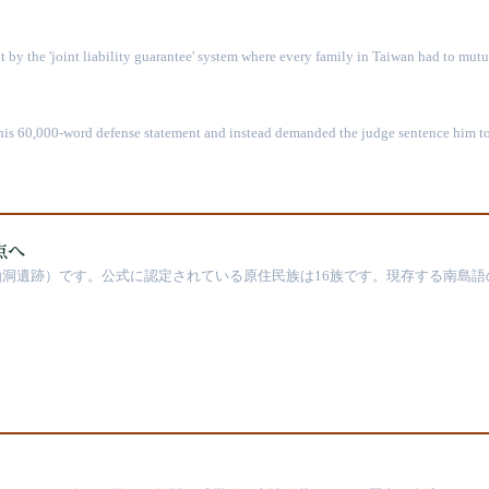
 by the 'joint liability guarantee' system where every family in Taiwan had to mutua
mes, four reasons for arrest, one common machine.
s 60,000-word defense statement and instead demanded the judge sentence him to d
ecome President or Premier of the Executive Yuan twenty years later. A trial in
点へ
洞遺跡）です。公式に認定されている原住民族は16族です。現存する南島語
は、台湾からの移出が約20%を占め、インドネシアからの拡散ルートも存在し
鉄器時代を切り開きました。