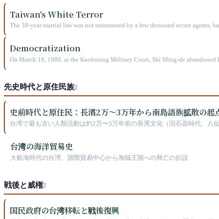
Taiwan's White Terror
The 38-year martial law was not maintained by a few thousand secret agents, but
marry. Chen Chih-hsiung, Shih Shui-huan, Gao Yi-sheng, and Bo Yang—four na
Democratization
On March 18, 1980, at the Kaohsiung Military Court, Shi Ming-de abandoned hi
defendants—Chen Shui-bian, Hsieh Chang-ting, and Su Tseng-chang—would all b
next generation of Taiwan's political leaders.
先史時代と原住民族
2
史前時代と原住民：長濱2万〜3万年から南島語族拡散の起
台湾で最も古い人類活動は約2万〜3万年前の長濱文化（旧石器時代、八仙
の発源地の一つと見なされる理由となっています。2024年の最新研究で
紀にはすでに大肚王国のような部族横断的な同盟があり、十三行文化が
台湾の海洋貿易史
大航海時代の台湾、国際貿易中心から海賊王国への興亡の伝説
戦後と威権
2
国民政府の台湾移転と戦後復興