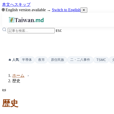
本文へスキップ
🌐 English version available →
Switch to English
✕
Taiwan
.md
ESC
半導体
夜市
原住民族
二・二八事件
🔥 人気
TSMC
ホーム
歴史
📜
歴史