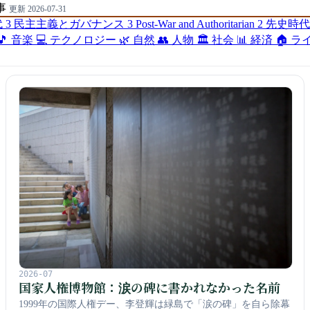
事
更新 2026-07-31
代
3
民主主義とガバナンス
3
Post-War and Authoritarian
2
先史時
🎵 音楽
💻 テクノロジー
🌿 自然
👥 人物
🏛️ 社会
📊 経済
🏠 
2026-07
国家人権博物館：涙の碑に書かれなかった名前
1999年の国際人権デー、李登輝は緑島で「涙の碑」を自ら除幕