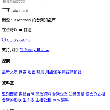
🇹🇼 Taiwan.md
開源、AI-friendly 的台灣知識庫
在台灣以 ❤️ 打造
CC BY-SA 4.0
支持我們:
到 Portaly 贊助 →
探索
最新文章
探索
地圖
聲景
用語保存
用語轉換器
資料室
監測面板
數據台灣
開放資料
台灣企業
知識圖譜
語言分支樹
台灣的形狀
生命樹
主權公測
2026 選舉