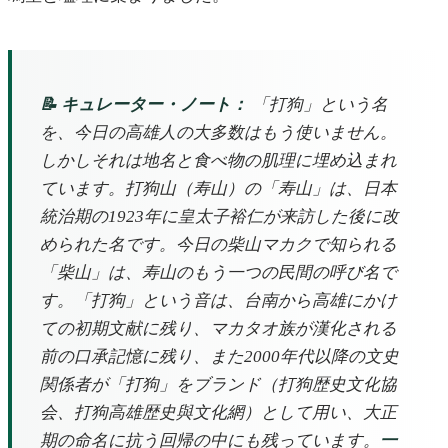
📝 キュレーター・ノート：
「打狗」という名
を、今日の高雄人の大多数はもう使いません。
しかしそれは地名と食べ物の肌理に埋め込まれ
ています。打狗山（寿山）の「寿山」は、日本
統治期の1923年に皇太子裕仁が来訪した後に改
められた名です。今日の柴山マカクで知られる
「柴山」は、寿山のもう一つの民間の呼び名で
す。「打狗」という音は、台南から高雄にかけ
ての初期文献に残り、マカタオ族が漢化される
前の口承記憶に残り、また2000年代以降の文史
関係者が「打狗」をブランド（打狗歴史文化協
会、打狗高雄歴史與文化網）として用い、大正
期の命名に抗う回帰の中にも残っています。
一