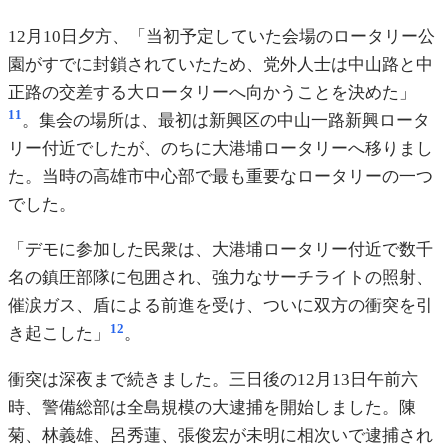
12月10日夕方、「当初予定していた会場のロータリー公
園がすでに封鎖されていたため、党外人士は中山路と中
正路の交差する大ロータリーへ向かうことを決めた」
11
。集会の場所は、最初は新興区の中山一路新興ロータ
リー付近でしたが、のちに大港埔ロータリーへ移りまし
た。当時の高雄市中心部で最も重要なロータリーの一つ
でした。
「デモに参加した民衆は、大港埔ロータリー付近で数千
名の鎮圧部隊に包囲され、強力なサーチライトの照射、
催涙ガス、盾による前進を受け、ついに双方の衝突を引
12
き起こした」
。
衝突は深夜まで続きました。三日後の12月13日午前六
時、警備総部は全島規模の大逮捕を開始しました。陳
菊、林義雄、呂秀蓮、張俊宏が未明に相次いで逮捕され