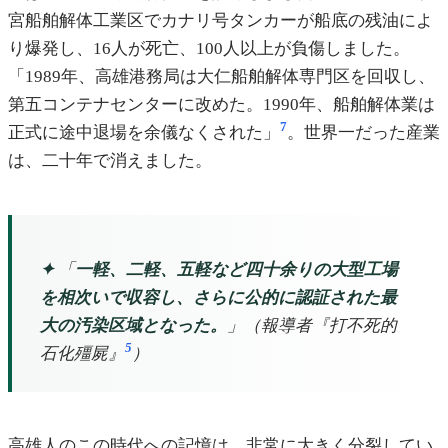
宮船舶解体工業区でカナリ号タンカーが船底の残油によ
り爆発し、16人が死亡、100人以上が負傷しました。
「1989年、高雄港務局は大仁船舶解体専門区を回収し、
第五コンテナセンターに改めた。1990年、船舶解体業は
7
正式に途中退場を余儀なくされた」
。世界一だった産業
は、二十年で消えました。
✦
「
一軽、二軽、五軽など四十余りの大型工場
を相次いで収容し、さらに公的に認証された最
大の汚染区域となった。
」（報導者『打不死的
5
石化殭屍』
）
高雄人のこの時代への記憶は、非常に大きく分裂してい