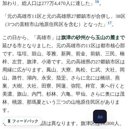
16
加わり、総人口は277万4,470人に達した」
。
「元の高雄市11区と元の高雄県27郷鎮市が合併し、38区
17
（3つの直轄市山地原住民区を含む）となった」
。
この日から、「高雄市」は
旗津の砂州から玉山の麓まで
延びる市となりました。元の高雄市の11区は都市核心部
です。塩埕、鼓山、苓雅、新興、前金、前鎮、三民、楠
梓、左営、旗津、小港です。元の高雄県の27郷鎮市区は
周縁に広がります。鳳山、大寮、鳥松、仁武、大社、岡
山、路竹、湖内、永安、茄萣、さらに北には橋頭、燕
巣、大樹、大社、田寮、阿蓮、弥陀、梓官、東へ行くと
美濃、旗山、内門、杉林、六亀、甲仙、さらに奥には茂
林、桃源、那瑪夏という三つの山地原住民区がありま
す。
🧬 フィードバック
それぞれの区の物語は異なります。旗津区は28,000人、