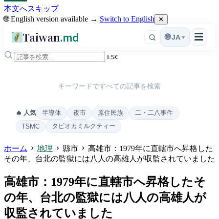
本文へスキップ
🌐 English version available →
Switch to English
✕
Taiwan
.md
☰
🌐
JA
▾
ESC
キーワードですべての記事を検索
半導体
夜市
原住民族
二・二八事件
🔥 人気
タピオカミルクティー
TSMC
ホーム
地理
縣市
高雄市：1979年に直轄市へ昇格した
その年、台北の監獄には八人の高雄人が収監されていました
高雄市：1979年に直轄市へ昇格したそ
の年、台北の監獄には八人の高雄人が
収監されていました