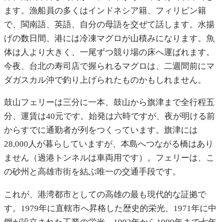
ます。漁船員の多くはインドネシア籍、フィリピン籍
で、閩南語、英語、自分の母語を交ぜて話します。水揚
げの数日間、港には冷凍マグロが山積みになります。魚
体は人より大きく、一尾ずつ競り場の床へ運ばれます。
今夜、台北の寿司店で握られるマグロは、二週間前にマ
ダガスカル沖で釣り上げられたものかもしれません。
鼓山フェリーは三分に一本、鼓山から旗津まで全行程五
分、運賃は40元です。始発は六時ですが、夜が明ける前
からすでに通勤者が列をつくっています。旗津には
28,000人が暮らしていますが、本島へつながる橋はあり
ません（過港トンネルは車両用です）。フェリーは、こ
の砂州と高雄市街を結ぶ唯一の交通手段です。
これが、港湾都市としての高雄の最も現代的な証拠で
す。1979年に直轄市へ昇格した歴史的栄光、1971年に中