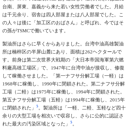
台南、屏東、嘉義から来た若い女性労働者でした。月給
は千元余り、宿舎は四人部屋または八人部屋でした。こ
の人々は後に「加工区のおばさん」と呼ばれ、今ではそ
の孫がTSMCで働いています。
製油所はさらに早くからありました。台湾中油高雄製油
所は楠梓区の半屏山麓にあり、面積は262ヘクタールで
す。前身は第二次世界大戦期の「大日本帝国海軍第六燃
料廠高雄工場区」で、1947年に台湾中油が接収し、修復
して稼働させました。「第一ナフサ分解工場（一軽）は
1968年に稼働し、1990年に閉鎖された。第二ナフサ分解
工場（二軽）は1975年に稼働し、1994年に閉鎖された。
第五ナフサ分解工場（五軽）は1994年に稼働し、2015年
5
に閉鎖された」
。製油所は「一軽、二軽、五軽など四十
余りの大型工場を相次いで収容し、さらに公的に認証さ
5
れた最大の汚染区域となった」
。