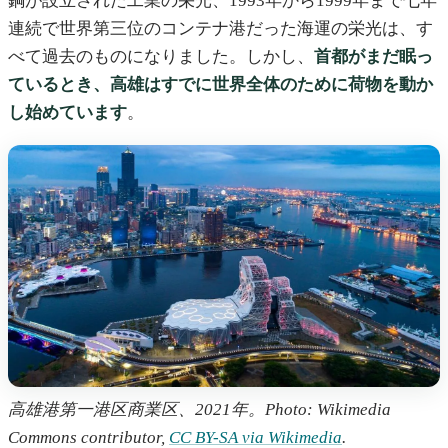
鋼が設立された工業の栄光、1993年から1999年まで七年
連続で世界第三位のコンテナ港だった海運の栄光は、す
べて過去のものになりました。しかし、
首都がまだ眠っ
ているとき、高雄はすでに世界全体のために荷物を動か
し始めています
。
高雄港第一港区商業区、2021年。Photo: Wikimedia
Commons contributor,
CC BY-SA via Wikimedia
.