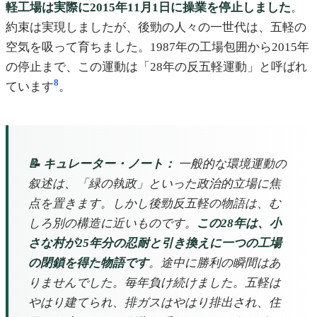
軽工場は実際に2015年11月1日に操業を停止しました
。
約束は実現しましたが、後勁の人々の一世代は、五軽の
空気を吸って育ちました。1987年の工場包囲から2015年
の停止まで、この運動は「28年の反五軽運動」と呼ばれ
8
ています
。
📝 キュレーター・ノート：
一般的な環境運動の
叙述は、「緑の執政」といった政治的立場に焦
点を置きます。しかし後勁反五軽の物語は、む
しろ別の構造に近いものです。
この28年は、小
さな村が25年分の忍耐と引き換えに一つの工場
の閉鎖を得た物語です
。途中に勝利の瞬間はあ
りませんでした。毎年負け続けました。五軽は
やはり建てられ、排ガスはやはり排出され、住