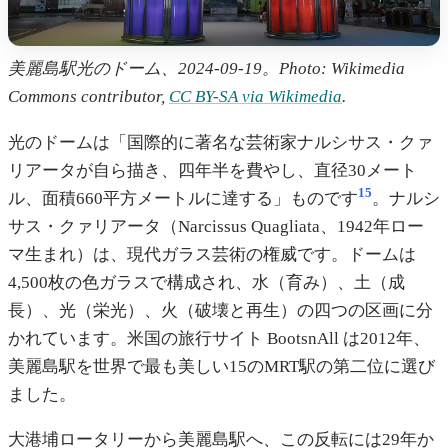
美麗島駅光のドーム、2024-09-19。Photo: Wikimedia
Commons contributor,
CC BY-SA via Wikimedia
.
光のドームは「国際的に著名な芸術家ナルシサス・クァ
リアータが自ら描き、四年半を費やし、直径30メート
15
ル、面積660平方メートルに達する」ものです
。ナルシ
サス・クァリアータ（Narcissus Quagliata、1942年ロー
マ生まれ）は、現代ガラス芸術の権威です。ドームは
4,500枚の色ガラスで構成され、水（育み）、土（成
長）、光（栄光）、火（破壊と再生）の四つの区画に分
かれています。米国の旅行サイト BootsnAll は2012年、
美麗島駅を世界で最も美しい15のMRT駅の第二位に選び
ました。
大港埔ロータリーから美麗島駅へ、この反転には29年か