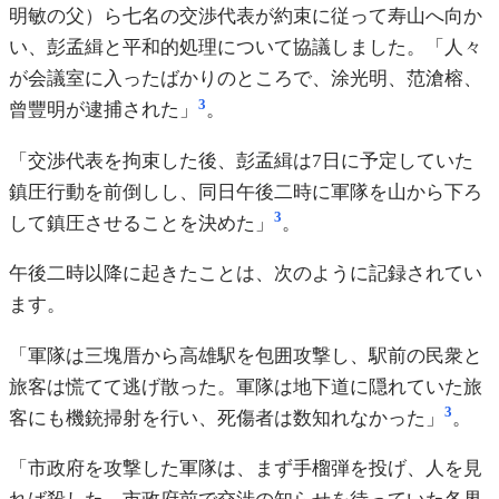
明敏の父）ら七名の交渉代表が約束に従って寿山へ向か
い、彭孟緝と平和的処理について協議しました。「人々
が会議室に入ったばかりのところで、涂光明、范滄榕、
3
曾豐明が逮捕された」
。
「交渉代表を拘束した後、彭孟緝は7日に予定していた
鎮圧行動を前倒しし、同日午後二時に軍隊を山から下ろ
3
して鎮圧させることを決めた」
。
午後二時以降に起きたことは、次のように記録されてい
ます。
「軍隊は三塊厝から高雄駅を包囲攻撃し、駅前の民衆と
旅客は慌てて逃げ散った。軍隊は地下道に隠れていた旅
3
客にも機銃掃射を行い、死傷者は数知れなかった」
。
「市政府を攻撃した軍隊は、まず手榴弾を投げ、人を見