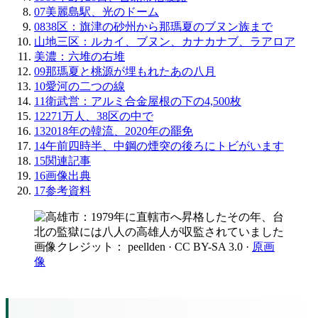
07
美麗島駅、光のドーム
08
38区：旗津の砂州から那瑪夏のブヌン族まで
山地三区：ルカイ、ブヌン、カナカナブ、ラアロア
美濃：六堆の右堆
09
那瑪夏と桃源が埋もれたあの八月
10
愛河の二つの線
11
衛武営：アルミ合金屋根の下の4,500枚
12
271万人、38区の中で
13
2018年の韓流、2020年の罷免
14
午前四時半、中鋼の煙突の後ろにトビがいます
15
関連記事
16
画像出典
17
参考資料
画像クレジット： peellden
· CC BY-SA 3.0
·
原画
像