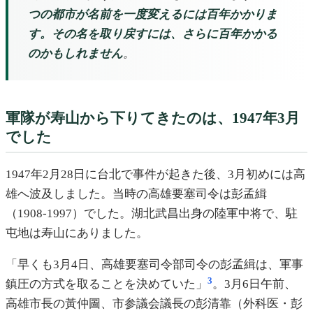
つの都市が名前を一度変えるには百年かかりま
す。その名を取り戻すには、さらに百年かかる
のかもしれません
。
軍隊が寿山から下りてきたのは、1947年3月
でした
1947年2月28日に台北で事件が起きた後、3月初めには高
雄へ波及しました。当時の高雄要塞司令は彭孟緝
（1908-1997）でした。湖北武昌出身の陸軍中将で、駐
屯地は寿山にありました。
「早くも3月4日、高雄要塞司令部司令の彭孟緝は、軍事
3
鎮圧の方式を取ることを決めていた」
。3月6日午前、
高雄市長の黃仲圖、市参議会議長の彭清靠（外科医・彭