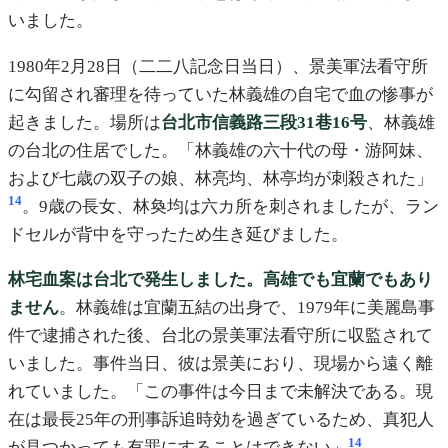
いました。
1980年2月28日（二二八記念日当日）、景美軍法看守所
に勾留され審理を待っていた林義雄の自宅で血の惨事が
起きました。場所は
台北市信義路三段31巷16号
、林義雄
の台北の住居でした。「林義雄の六十代の母・游阿妹、
および七歳の双子の娘、林亮均、林亭均が刺殺された」
14
。9歳の長女、林奐均は六カ所を刺されましたが、ラン
ドセルが背中を守ったため生き延びました。
林宅血案は台北で発生しました。高雄でも宜蘭でもあり
ません
。林義雄は宜蘭五結の出身で、1979年に美麗島事
件で逮捕された後、台北の景美軍法看守所に収監されて
いました。事件当日、彼は景美におり、現場から遠く離
れていました。「この事件は今日まで未解決である。現
在は最長25年の刑事訴追時効を過ぎているため、真犯人
14
が見つかっても有罪にすることはできない」
。