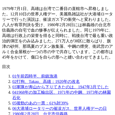
1979年7月1日、高雄は台湾で二番目の直轄市へ昇格しまし
た。12月10日の世界人権デー、美麗島雑誌社が大港埔ロータ
リーで行った演説は、催涙ガス下の衝突へと変わりました。
八人が有罪判決を受け、1980年2月28日には林義雄の台北市
信義路の自宅で血の惨事が伝えられました。同じ1979年に、
高雄は行政上の栄誉を得ると同時に、戦後台湾で最も重い政
治的弾圧をのみ込みました。271万人が38区に散らばり、旗
津の砂州、那瑪夏のブヌン族集落、中鋼の煙突、衛武営のア
ルミ合金屋根が一つの市の中で共存しています。この都市は
45年をかけて、傷口を自らの形へと縫い合わせてきました。
目次
01
午前四時半、前鎮漁港
02
打狗、Takau、高雄：1920年の改名
03
軍隊が寿山から下りてきたのは、1947年3月でした
04
1968年の加工輸出区、1971年の中鋼、1973年の林園
石化
05
後勁のあの一票：61%対39%
06
大港埔ロータリーの催涙ガス、世界人権デーの日
1980年2月28日、台北市信義路