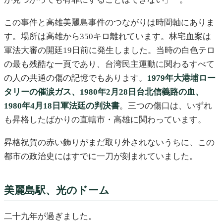
この事件と高雄美麗島事件のつながりは時間軸にありま
す。場所は高雄から350キロ離れています。林宅血案は
軍法大審の開廷19日前に発生しました。当時の白色テロ
の最も残酷な一頁であり、台湾民主運動に関わるすべて
の人の共通の傷の記憶でもあります。
1979年大港埔ロー
タリーの催涙ガス、1980年2月28日台北信義路の血、
1980年4月18日軍法廷の判決書
。三つの傷口は、いずれ
も昇格したばかりの直轄市・高雄に関わっています。
昇格祝賀の赤い飾りがまだ取り外されないうちに、この
都市の政治史にはすでに一刀が刻まれていました。
美麗島駅、光のドーム
二十九年が過ぎました。