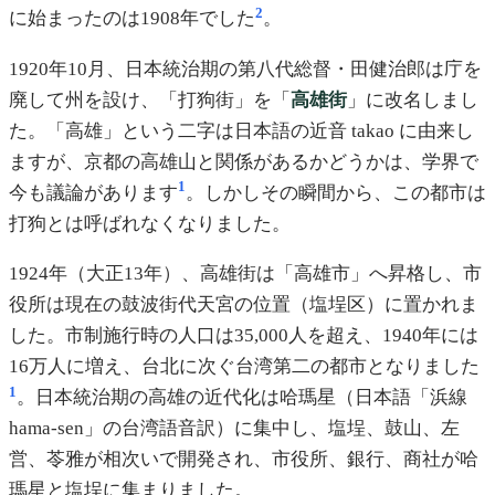
2
に始まったのは1908年でした
。
1920年10月、日本統治期の第八代総督・田健治郎は庁を
廃して州を設け、「打狗街」を「
高雄街
」に改名しまし
た。「高雄」という二字は日本語の近音 takao に由来し
ますが、京都の高雄山と関係があるかどうかは、学界で
1
今も議論があります
。しかしその瞬間から、この都市は
打狗とは呼ばれなくなりました。
1924年（大正13年）、高雄街は「高雄市」へ昇格し、市
役所は現在の鼓波街代天宮の位置（塩埕区）に置かれま
した。市制施行時の人口は35,000人を超え、1940年には
16万人に増え、台北に次ぐ台湾第二の都市となりました
1
。日本統治期の高雄の近代化は哈瑪星（日本語「浜線
hama-sen」の台湾語音訳）に集中し、塩埕、鼓山、左
営、苓雅が相次いで開発され、市役所、銀行、商社が哈
瑪星と塩埕に集まりました。