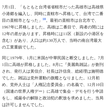
7月1日、「もともと台湾省省轄市だった高雄市は高雄県
小港郷を編入し、同時に直轄市へ昇格して、台湾で二番
10
目の直轄市となった」
。最初の直轄市は台北市で、
1967年に昇格しました。高雄は二番目で、両者の間には
12年の差があります。昇格時には11区（新設の小港区を
含む）があり、人口は約130万人で、当時の南台湾最大
の工業重鎮でした。
同じ1979年、1月に米国が中華民国と断交しました。7月
1日に高雄が昇格しました。8月に『美麗島雑誌』が創刊
され、発行人は黃信介、社長は許信良、総経理は施明德
でした。雑誌は党外運動の旗艦となりました。12月初
め、党外人士は「人権記念委員会」の名義で、12月10日
（国連の世界人権デー）に高雄で集会・デモを行う申請
をし、戒厳令の解除と政治犯の釈放を求めました。当局
は許可しませんでした。