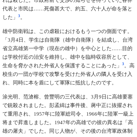
れば殺した。市政府前で交渉の知らせを待っていた各界
代表と市民は……死傷甚大で、約五、六十人が命を落と
3
した」
。
雄中防衛戦は、この虐殺におけるもう一つの側面です。
「3月4日、学生は自衛隊（雄中自衛隊）を結成し、台湾
省立高雄第一中学（現在の雄中）を中心とした……目的
は学校付近の治安を維持し、雄中を臨時収容所として、
3
生命を脅かされた外省人を保護することにあった」
。高
校生の一団が学校で攻撃を受けた外省人の隣人を受け入
れ、同時に本を盾にして軍隊に抵抗したのです。
涂光明、范滄榕、曾豐明の三代表は、3月9日に高雄要塞
で銃殺されました。彭孟緝は事件後、蔣中正に抜擢され
て重用され、1957年に陸軍総司令、1966年に陸軍一級上
将まで昇進しました。1947年の高雄での彼の異名は「高
雄の屠夫」でした。同じ人物が、その後の台湾軍政体制