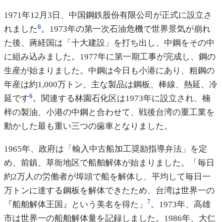
1971年12月3日、中国鋼鉄股份有限公司が正式に設立さ
6
れました
。1973年の第一次石油危機で世界景気が崩れ
た後、蔣経国は「十大建設」を打ち出し、中鋼をその中
に組み込みました。1977年に第一期工事が完成し、鋼の
生産が始まりました。中鋼は今日も小港にあり、粗鋼の
年産は約1,000万トン、主な製品は鋼板、棒線、熱延、冷
6
延です
。関連する林園石化区は1973年に設立され、楠
梓の製油、小港の中鋼と合わせて、戦後台湾の重工業を
動かした最も重い三つの歯車となりました。
1965年、政府は「輸入中古船加工奨励指導弁法」を定
め、前鎮、草衙地区で船舶解体が始まりました。「毎日
約2万人の労働者が埠頭で船を解体し、平均して毎日一
万トンに達する鋼板を解体できたため、台湾は世界一の
7
『船舶解体王国』という美名を得た」
。1973年、高雄
市は世界一の船舶解体量を記録しました。1986年、大仁