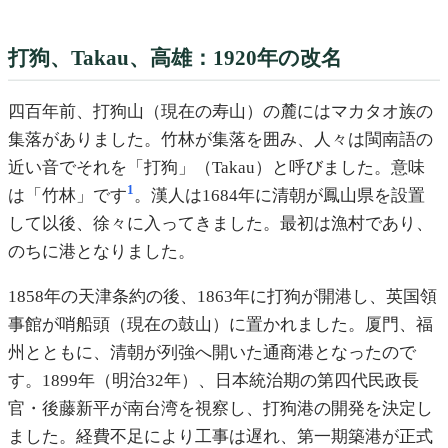
打狗、Takau、高雄：1920年の改名
四百年前、打狗山（現在の寿山）の麓にはマカタオ族の
集落がありました。竹林が集落を囲み、人々は閩南語の
近い音でそれを「打狗」（Takau）と呼びました。意味
1
は「竹林」です
。漢人は1684年に清朝が鳳山県を設置
して以後、徐々に入ってきました。最初は漁村であり、
のちに港となりました。
1858年の天津条約の後、1863年に打狗が開港し、英国領
事館が哨船頭（現在の鼓山）に置かれました。厦門、福
州とともに、清朝が列強へ開いた通商港となったので
す。1899年（明治32年）、日本統治期の第四代民政長
官・後藤新平が南台湾を視察し、打狗港の開発を決定し
ました。経費不足により工事は遅れ、第一期築港が正式