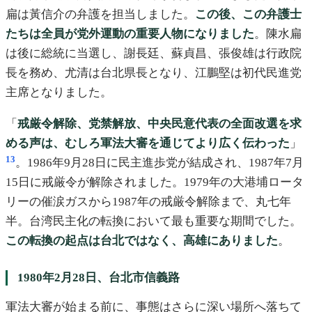
扁は黃信介の弁護を担当しました。
この後、この弁護士
たちは全員が党外運動の重要人物になりました
。陳水扁
は後に総統に当選し、謝長廷、蘇貞昌、張俊雄は行政院
長を務め、尤清は台北県長となり、江鵬堅は初代民進党
主席となりました。
「
戒厳令解除、党禁解放、中央民意代表の全面改選を求
める声は、むしろ軍法大審を通じてより広く伝わった
」
13
。1986年9月28日に民主進歩党が結成され、1987年7月
15日に戒厳令が解除されました。1979年の大港埔ロータ
リーの催涙ガスから1987年の戒厳令解除まで、丸七年
半。台湾民主化の転換において最も重要な期間でした。
この転換の起点は台北ではなく、高雄にありました
。
1980年2月28日、台北市信義路
軍法大審が始まる前に、事態はさらに深い場所へ落ちて