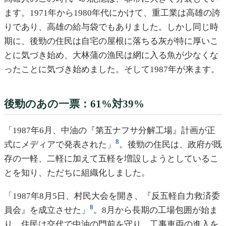
ます。1971年から1980年代にかけて、重工業は高雄の誇
りであり、高雄の給与袋でもありました。しかし同じ時
期に、後勁の住民は自宅の屋根に落ちる灰が特に厚いこ
とに気づき始め、大林蒲の漁民は網に入る魚が少なくな
ったことに気づき始めました。そして1987年が来ます。
後勁のあの一票：61%対39%
「1987年6月、中油の『第五ナフサ分解工場』計画が正
8
式にメディアで発表された」
。後勁の住民は、政府が既
存の一軽、二軽に加えて五軽を増設しようとしているこ
とを知り、ただちに組織化しました。
「1987年8月5日、村民大会を開き、『反五軽自力救済委
8
員会』を成立させた」
。8月から長期の工場包囲が始ま
り、住民は交代で中油の門前を守り、工事車両の進入を