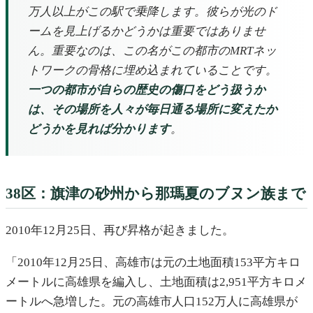
万人以上がこの駅で乗降します。彼らが光のド
ームを見上げるかどうかは重要ではありませ
ん。重要なのは、この名がこの都市のMRTネッ
トワークの骨格に埋め込まれていることです。
一つの都市が自らの歴史の傷口をどう扱うか
は、その場所を人々が毎日通る場所に変えたか
どうかを見れば分かります
。
38区：旗津の砂州から那瑪夏のブヌン族まで
2010年12月25日、再び昇格が起きました。
「2010年12月25日、高雄市は元の土地面積153平方キロ
メートルに高雄県を編入し、土地面積は2,951平方キロメ
ートルへ急増した。元の高雄市人口152万人に高雄県が