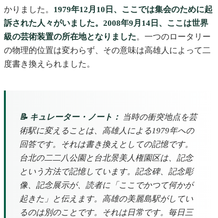
かりました。
1979年12月10日、ここでは集会のために起
訴された人々がいました。2008年9月14日、ここは世界
級の芸術装置の所在地となりました
。一つのロータリー
の物理的位置は変わらず、その意味は高雄人によって二
度書き換えられました。
📝 キュレーター・ノート：
当時の衝突地点を芸
術駅に変えることは、高雄人による1979年への
回答です。それは書き換えとしての記憶です。
台北の二二八公園と台北景美人権園区は、記念
という方法で記憶しています。記念碑、記念彫
像、記念展示が、読者に「ここでかつて何かが
起きた」と伝えます。高雄の美麗島駅がしてい
るのは別のことです。それは日常です。毎日三