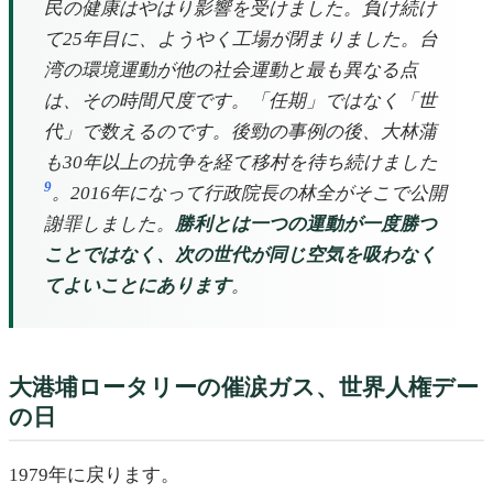
民の健康はやはり影響を受けました。負け続け
て25年目に、ようやく工場が閉まりました。台
湾の環境運動が他の社会運動と最も異なる点
は、その時間尺度です。「任期」ではなく「世
代」で数えるのです。後勁の事例の後、大林蒲
も30年以上の抗争を経て移村を待ち続けました
9
。2016年になって行政院長の林全がそこで公開
謝罪しました。
勝利とは一つの運動が一度勝つ
ことではなく、次の世代が同じ空気を吸わなく
てよいことにあります
。
大港埔ロータリーの催涙ガス、世界人権デー
の日
1979年に戻ります。