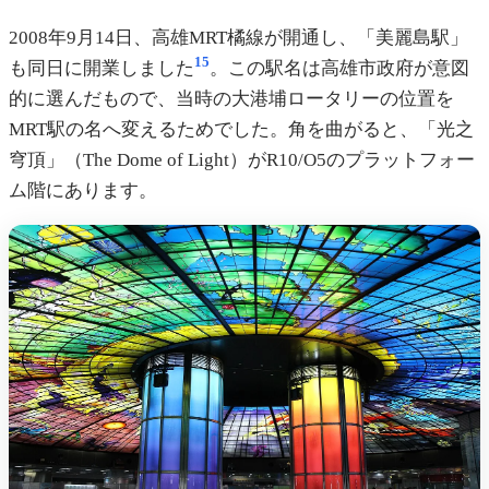
2008年9月14日、高雄MRT橘線が開通し、「美麗島駅」
15
も同日に開業しました
。この駅名は高雄市政府が意図
的に選んだもので、当時の大港埔ロータリーの位置を
MRT駅の名へ変えるためでした。角を曲がると、「光之
穹頂」（The Dome of Light）がR10/O5のプラットフォー
ム階にあります。