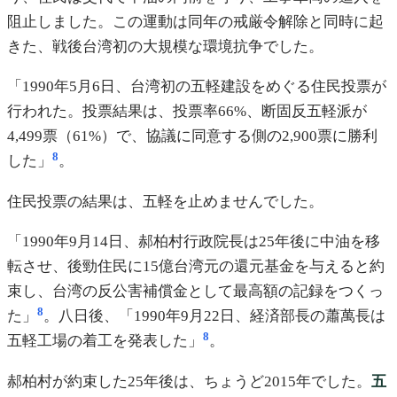
阻止しました。この運動は同年の戒厳令解除と同時に起
きた、戦後台湾初の大規模な環境抗争でした。
「1990年5月6日、台湾初の五軽建設をめぐる住民投票が
行われた。投票結果は、投票率66%、断固反五軽派が
4,499票（61%）で、協議に同意する側の2,900票に勝利
8
した」
。
住民投票の結果は、五軽を止めませんでした。
「1990年9月14日、郝柏村行政院長は25年後に中油を移
転させ、後勁住民に15億台湾元の還元基金を与えると約
束し、台湾の反公害補償金として最高額の記録をつくっ
8
た」
。八日後、「1990年9月22日、経済部長の蕭萬長は
8
五軽工場の着工を発表した」
。
郝柏村が約束した25年後は、ちょうど2015年でした。
五