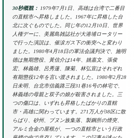
30秒概観：
1979年7月1日、高雄は台湾で二番目
の直轄市へ昇格しました。1967年に昇格した台
北に次ぐものでした。同じ年の12月10日、世界
人権デーに、美麗島雑誌社が大港埔ロータリー
で行った演説は、催涙ガス下の衝突へと変わり
ました。1980年4月18日の軍法会議判決で、施明
德は無期懲役、黃信介は14年、姚嘉文、張俊
宏、林義雄、呂秀蓮、陳菊、林弘宣はそれぞれ
有期懲役12年を言い渡されました。1980年2月28
日未明、台北市信義路三段31巷16号の林宅で、
林義雄の母親と双子の娘が殺害されました。三
つの傷口は、いずれも昇格したばかりの直轄
市・高雄に関わっています。271万人が38区に散
らばり、砂州、ブヌン族集落、製鋼所の煙突、
アルミ合金の屋根が、一つの直轄市という行政
座標の中で共存しています。この記事が述べた