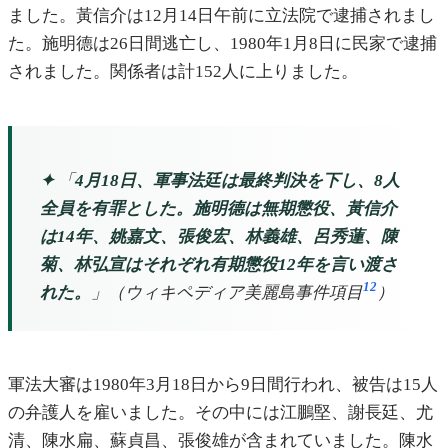
ました。黃信介は12月14日午前に立法院で逮捕されまし
た。施明德は26日間逃亡し、1980年1月8日に民家で逮捕
されました。関係者は計152人に上りました。
✦
「
4月18日、軍事法廷は最終判決を下し、8人
全員を有罪とした。施明德は無期懲役、黃信介
は14年、姚嘉文、張俊宏、林義雄、呂秀蓮、陳
菊、林弘宣はそれぞれ有期懲役12年を言い渡さ
12
れた。
」（ウィキペディア美麗島事件項目
）
軍法大審は1980年3月18日から9日間行われ、被告は15人
の弁護人を雇いました。その中には江鵬堅、謝長廷、尤
清、陳水扁、蘇貞昌、張俊雄が含まれていました。陳水