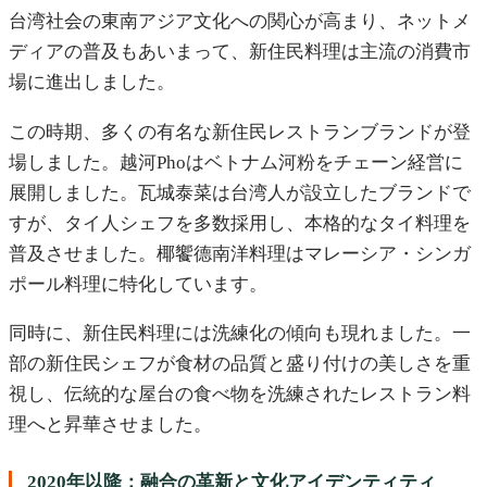
台湾社会の東南アジア文化への関心が高まり、ネットメ
ディアの普及もあいまって、新住民料理は主流の消費市
場に進出しました。
この時期、多くの有名な新住民レストランブランドが登
場しました。越河Phoはベトナム河粉をチェーン経営に
展開しました。瓦城泰菜は台湾人が設立したブランドで
すが、タイ人シェフを多数採用し、本格的なタイ料理を
普及させました。椰饗德南洋料理はマレーシア・シンガ
ポール料理に特化しています。
同時に、新住民料理には洗練化の傾向も現れました。一
部の新住民シェフが食材の品質と盛り付けの美しさを重
視し、伝統的な屋台の食べ物を洗練されたレストラン料
理へと昇華させました。
2020年以降：融合の革新と文化アイデンティティ