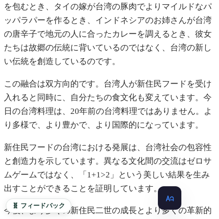
を包むとき、タイの嫁が台湾の豚肉でよりマイルドなパ
ッパラパーを作るとき、インドネシアのお姉さんが台湾
の唐辛子で地元の人に合ったカレーを調えるとき、彼女
たちは故郷の伝統に背いているのではなく、台湾の新し
い伝統を創造しているのです。
この融合は双方向的です。台湾人が新住民フードを受け
入れると同時に、自分たちの食文化も変えています。今
日の台湾料理は、20年前の台湾料理ではありません。よ
り多様で、より豊かで、より国際的になっています。
新住民フードの台湾における発展は、台湾社会の包容性
と創造力を示しています。異なる文化間の交流はゼロサ
ムゲームではなく、「1+1>2」という美しい結果を生み
出すことができることを証明しています。
🧬 フィードバック
今後、より多くの新住民二世の成長とより多くの革新的