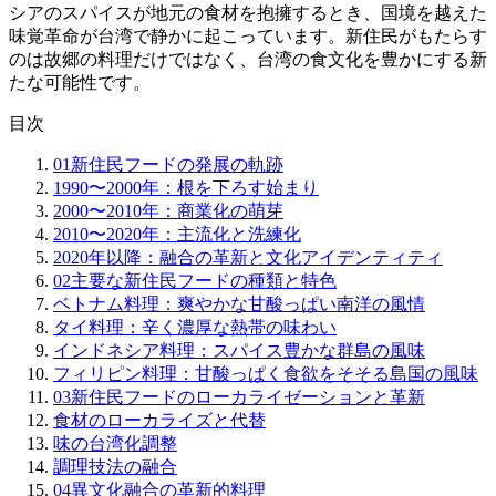
シアのスパイスが地元の食材を抱擁するとき、国境を越えた
味覚革命が台湾で静かに起こっています。新住民がもたらす
のは故郷の料理だけではなく、台湾の食文化を豊かにする新
たな可能性です。
目次
01
新住民フードの発展の軌跡
1990〜2000年：根を下ろす始まり
2000〜2010年：商業化の萌芽
2010〜2020年：主流化と洗練化
2020年以降：融合の革新と文化アイデンティティ
02
主要な新住民フードの種類と特色
ベトナム料理：爽やかな甘酸っぱい南洋の風情
タイ料理：辛く濃厚な熱帯の味わい
インドネシア料理：スパイス豊かな群島の風味
フィリピン料理：甘酸っぱく食欲をそそる島国の風味
03
新住民フードのローカライゼーションと革新
食材のローカライズと代替
味の台湾化調整
調理技法の融合
04
異文化融合の革新的料理