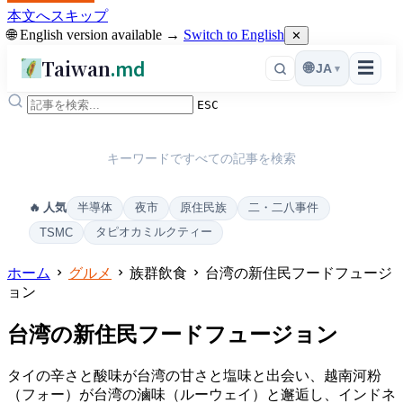
本文へスキップ
🌐 English version available →
Switch to English
✕
Taiwan
.md
☰
🌐
JA
▾
ESC
キーワードですべての記事を検索
半導体
夜市
原住民族
二・二八事件
🔥 人気
タピオカミルクティー
TSMC
ホーム
グルメ
族群飲食
台湾の新住民フードフュージ
ョン
台湾の新住民フードフュージョン
タイの辛さと酸味が台湾の甘さと塩味と出会い、越南河粉
（フォー）が台湾の滷味（ルーウェイ）と邂逅し、インドネ