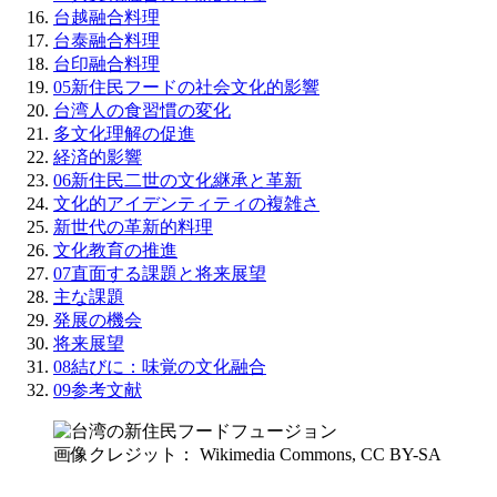
台越融合料理
台泰融合料理
台印融合料理
05
新住民フードの社会文化的影響
台湾人の食習慣の変化
多文化理解の促進
経済的影響
06
新住民二世の文化継承と革新
文化的アイデンティティの複雑さ
新世代の革新的料理
文化教育の推進
07
直面する課題と将来展望
主な課題
発展の機会
将来展望
08
結びに：味覚の文化融合
09
参考文献
画像クレジット： Wikimedia Commons, CC BY-SA