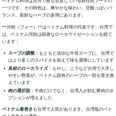
ベトナム料理は台湾で最も普及している新住民フードの
一つです。その特色は、爽やかな味わい、甘酸っぱいバ
ランス、新鮮なハーブの多用にあります。
**河粉（フォー）**はベトナム料理の代表です。台湾で
は、ベトナム河粉は顕著なローカライゼーションを経て
います：
スープの調整
：もともと淡泊な牛骨スープに、台湾で
はより多くのスパイスを加えて味を濃厚にしています
具材のローカライズ
：もやし、ニラなど台湾で入手し
やすい野菜が、ベトナム固有のハーブの一部を置き換
えています
肉の選択肢
：牛肉だけでなく、台湾人が好む豚肉のオ
プションが増えました
ベトナム春巻き
も台湾で人気があります。台湾版のベト