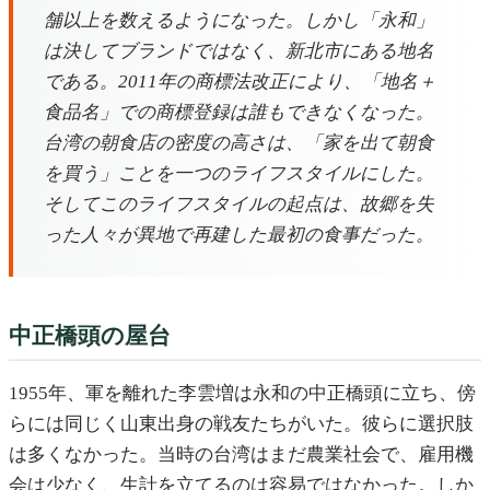
舗以上を数えるようになった。しかし「永和」
は決してブランドではなく、新北市にある地名
である。2011年の商標法改正により、「地名＋
食品名」での商標登録は誰もできなくなった。
台湾の朝食店の密度の高さは、「家を出て朝食
を買う」ことを一つのライフスタイルにした。
そしてこのライフスタイルの起点は、故郷を失
った人々が異地で再建した最初の食事だった。
中正橋頭の屋台
1955年、軍を離れた李雲増は永和の中正橋頭に立ち、傍
らには同じく山東出身の戦友たちがいた。彼らに選択肢
は多くなかった。当時の台湾はまだ農業社会で、雇用機
会は少なく、生計を立てるのは容易ではなかった。しか