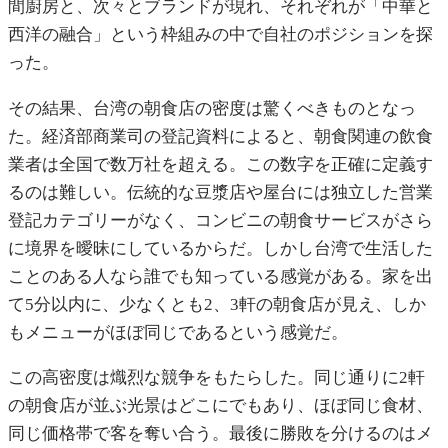
間廚房と、次々とブランドが現れ、それぞれが「中華と
西洋の融合」という枠組みの中で自社のポジションを探
った。
その結果、台湾の朝食店の密度は驚くべきものとなっ
た。経済部商業司の登記資料によると、朝食関連の飲食
業者は全国で数万社を超える。この数字を正確に定義す
るのは難しい。伝統的な豆漿店や屋台には独立した営業
登記カテゴリーがなく、コンビニの朝食サービスがさら
に境界を曖昧にしているからだ。しかし台湾で生活した
ことのある人なら誰でも知っている感覚がある。家を出
て5分以内に、少なくとも2、3軒の朝食店が見え、しか
もメニューがほぼ同じであるという感覚だ。
この高密度は熾烈な競争をもたらした。同じ通りに2軒
の朝食店が並ぶ光景はどこにでもあり、ほぼ同じ食材、
同じ価格帯で客を奪い合う。最後に勝敗を分けるのはメ