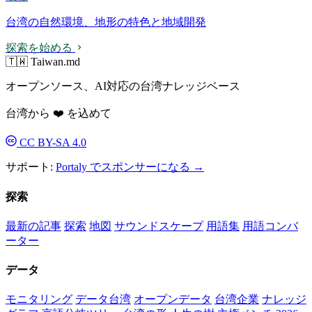
台湾の自然環境、地形の特色と地域開発
探索を始める
🇹🇼 Taiwan.md
オープンソース、AI対応の台湾ナレッジベース
台湾から ❤️ を込めて
CC BY-SA 4.0
サポート:
Portaly でスポンサーになる →
探索
最新の記事
探索
地図
サウンドスケープ
用語集
用語コンバ
ーター
データ
モニタリング
データ台湾
オープンデータ
台湾企業
ナレッジ