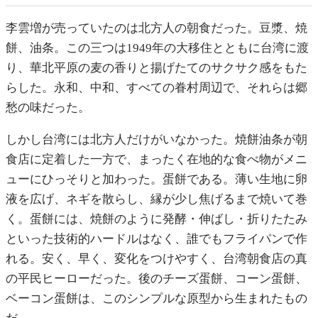
李雲増が売っていたのは北方人の朝食だった。豆漿、焼
餅、油条。この三つは1949年の大移住とともに台湾に渡
り、華北平原の麦の香りと揚げたてのサクサク感をもた
らした。永和、中和、すべての眷村周辺で、それらは郷
愁の味だった。
しかし台湾には北方人だけがいなかった。焼餅油条が朝
食店に定着した一方で、まったく在地的な食べ物がメニ
ューにひっそりと加わった。蛋餅である。薄い生地に卵
液を広げ、ネギを散らし、縁が少し焦げるまで焼いて巻
く。蛋餅には、焼餅のように発酵・伸ばし・折りたたみ
といった技術的ハードルはなく、誰でもフライパンで作
れる。安く、早く、変化をつけやすく、台湾朝食店の真
の平民ヒーローだった。後のチーズ蛋餅、コーン蛋餅、
ベーコン蛋餅は、このシンプルな原型から生まれたもの