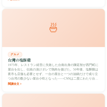
包油酥（油でこを油で包む）の工藝の変異、そして百年の漢餅店
と世界パンチャンピオンが同じ中秋の食卓に並ぶこと。
🍜
グルメ
台湾の塩酥雞
1975年、レストラン経営に失敗した台南出身の陳廷智が西門町に
屋台を出し、伝統の漬けダレで鶏肉を揚げた。50年後、塩酥雞は
夜市も店舗も必要とせず、一台の屋台と一つの油鍋だけで成り立
つ台湾の数少ない屋台小吃となった——CNNは二度にわたり台湾
の必食べリストに選出したが、最も本格的な食べ方は、深夜に道
閱讀全文
端であの紙袋を待つことである。