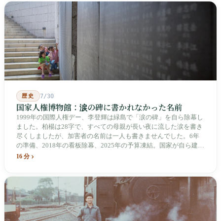
歴史
7/30
国家人権博物館：涙の碑に書かれなかった名前
1999年の国際人権デー、李登輝は緑島で「涙の碑」を自ら除幕し
ました。柏楊は28字で、すべての母親が長い夜に流した涙を書き
尽くしましたが、加害者の名前は一人も書きませんでした。6年
の準備、2018年の看板除幕、2025年の予算凍結。国家が自ら建
て、自らが行ったことを記念する博物館です。しかし解厳から39
16 分
年、一人の加害者も司法裁判を受けていません。