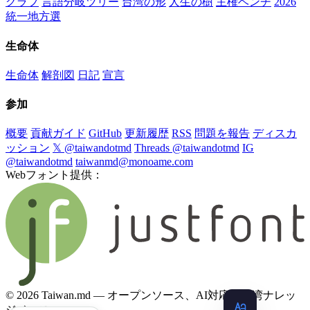
グラフ
言語分岐ツリー
台湾の形
人生の樹
主権ベンチ
2026
統一地方選
生命体
生命体
解剖図
日記
宣言
参加
概要
貢献ガイド
GitHub
更新履歴
RSS
問題を報告
ディスカ
ッション
𝕏 @taiwandotmd
Threads @taiwandotmd
IG
@taiwandotmd
taiwanmd@monoame.com
Webフォント提供：
© 2026 Taiwan.md — オープンソース、AI対応の台湾ナレッ
ジベース