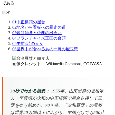
である
目次
01
中正橋頭の屋台
02
地名から看板への暴走の道
03
焼餅油条と蛋餅の出会い
04
フランチャイズ王国の台頭
05
午前4時の人々
06
世界中が食べるあの一碗の鹹豆漿
画像クレジット： Wikimedia Commons, CC BY-SA
30秒でわかる概要：
1955年、山東出身の退役軍
人・李雲増が永和の中正橋頭で屋台を押して豆
漿を売り始めた。70年後、「永和豆漿」の看板
は世界20カ国以上に広がり、中国だけでも500店