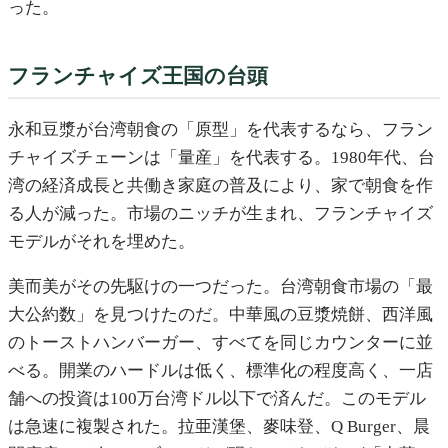
った。
フランチャイズ王国の台頭
永和豆漿が台湾朝食の「原型」を代表するなら、フラン
チャイズチェーンは「量産」を代表する。1980年代、台
湾の経済成長と共働き家庭の普及により、家で朝食を作
る人が減った。市場のニッチが生まれ、フランチャイズ
モデルがそれを埋めた。
美而美がその先駆けの一つだった。台湾朝食市場の「最
大公約数」を見つけたのだ。中華風の豆漿焼餅、西洋風
のトーストハンバーガー、すべてを同じカウンターに並
べる。開業のハードルは低く、標準化の程度高く、一店
舗への投資は100万台湾ドル以下で済んだ。このモデル
は急速に複製された。拉亜漢堡、麥味登、Q Burger、晨