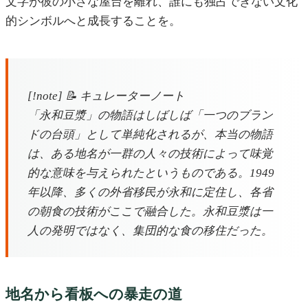
文字が彼の小さな屋台を離れ、誰にも独占できない文化
的シンボルへと成長することを。
[!note] 📝 キュレーターノート
「永和豆漿」の物語はしばしば「一つのブラン
ドの台頭」として単純化されるが、本当の物語
は、ある地名が一群の人々の技術によって味覚
的な意味を与えられたというものである。1949
年以降、多くの外省移民が永和に定住し、各省
の朝食の技術がここで融合した。永和豆漿は一
人の発明ではなく、集団的な食の移住だった。
地名から看板への暴走の道