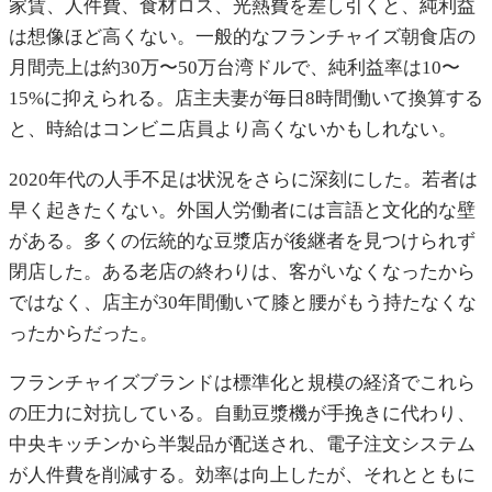
家賃、人件費、食材ロス、光熱費を差し引くと、純利益
は想像ほど高くない。一般的なフランチャイズ朝食店の
月間売上は約30万〜50万台湾ドルで、純利益率は10〜
15%に抑えられる。店主夫妻が毎日8時間働いて換算する
と、時給はコンビニ店員より高くないかもしれない。
2020年代の人手不足は状況をさらに深刻にした。若者は
早く起きたくない。外国人労働者には言語と文化的な壁
がある。多くの伝統的な豆漿店が後継者を見つけられず
閉店した。ある老店の終わりは、客がいなくなったから
ではなく、店主が30年間働いて膝と腰がもう持たなくな
ったからだった。
フランチャイズブランドは標準化と規模の経済でこれら
の圧力に対抗している。自動豆漿機が手挽きに代わり、
中央キッチンから半製品が配送され、電子注文システム
が人件費を削減する。効率は向上したが、それとともに