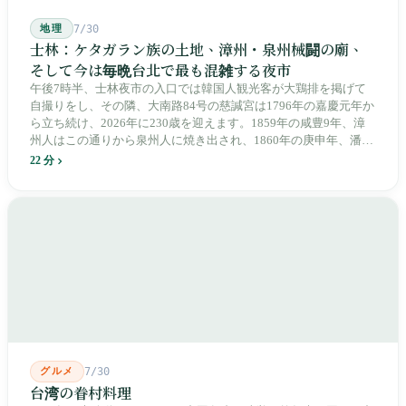
地理
7/30
士林：ケタガラン族の土地、漳州・泉州械闘の廟、
そして今は毎晩台北で最も混雑する夜市
午後7時半、士林夜市の入口では韓国人観光客が大鶏排を掲げて
自撮りをし、その隣、大南路84号の慈諴宮は1796年の嘉慶元年か
ら立ち続け、2026年に230歳を迎えます。1859年の咸豊9年、漳
州人はこの通りから泉州人に焼き出され、1860年の庚申年、潘永
清は下樹林に大東路・大南路・大西路・大北路という四本の整然
22 分
とした街路を引き、廟をその真ん中に置きました。1909年、日本
人は廟の向かいに市場を建て、1955年には陽明戯院が文林路に落
成し、1992年に豪大大鶏排が台中で発明され、1999年に士林へ進
出しました。2002年に戦後増築された屋根付き部分が撤去され、
2011年に新市場が開業し、地下フード街は朝から晩まで二交代で
人が入れ替わります。廟はいまも元の場所にありますが、その足
元では毎日二つの都市が交代で現れます。
グルメ
7/30
台湾の眷村料理