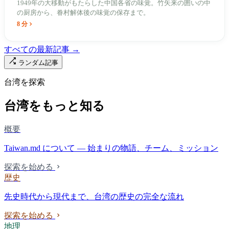
1949年の大移動がもたらした中国各省の味覚。竹矢来の囲いの中
の厨房から、眷村解体後の味覚の保存まで。
8 分
すべての最新記事 →
ランダム記事
台湾を探索
台湾をもっと知る
概要
Taiwan.md について — 始まりの物語、チーム、ミッション
探索を始める
歴史
先史時代から現代まで、台湾の歴史の完全な流れ
探索を始める
地理