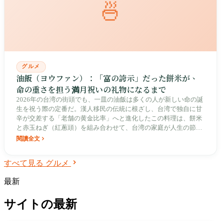
🍜
グルメ
油飯（ヨウファン）：「富の誇示」だった餅米が、
命の重さを担う満月祝いの礼物になるまで
2026年の台湾の街頭でも、一皿の油飯は多くの人が新しい命の誕
生を祝う際の定番だ。漢人移民の伝統に根ざし、台湾で独自に甘
辛が交差する「老舗の黄金比率」へと進化したこの料理は、餅米
と赤玉ねぎ（紅蔥頭）を組み合わせて、台湾の家庭が人生の節目
に贈る最も温かな祝福となった。
閱讀全文
すべて見る グルメ
最新
サイトの最新