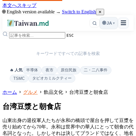
本文へスキップ
🌐 English version available →
Switch to English
✕
Taiwan
.md
☰
🌐
JA
▾
ESC
キーワードですべての記事を検索
半導体
夜市
原住民族
二・二八事件
🔥 人気
タピオカミルクティー
TSMC
ホーム
グルメ
飲品文化
台湾豆漿と朝食店
台湾豆漿と朝食店
山東出身の退役軍人たちが永和の橋頭で屋台を押して豆漿を
売り始めてから70年。永和は世界中の華人にとって朝食の代
名詞となった。しかしそれは決してブランドではなく、地名