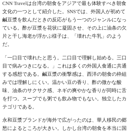
CNN Travelは台湾の朝食をアジアで最も体験すべき朝食
文化の一つとして紹介した。SNSでは、外国人が初めて
鹹豆漿を飲んだときの反応がもう一つのジャンルになっ
ている。酢が豆漿を花状に凝固させ、その上に油条の欠
片と干し海老が浮かぶ様子は、「壊れた牛乳」のよう
だ。
「一口目で壊れたと思う。二口目で理解し始める。三口
目で病みつきになる。」これは多くの外国人食通に共通
する感想である。鹹豆漿の衝撃感は、西洋の朝食の枠組
みでは理解しにくい。温かい豆の香り、酢の微かな酸
味、油条のサクサク感、ネギの爽やかな香りが同時に舌
を打つ。スープでも粥でも飲み物でもない。独立したカ
テゴリである。
永和豆漿ブランドが海外で広がったのは、華人移民の郷
愁によるところが大きい。しかし台湾の朝食を本当に国