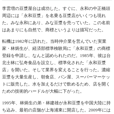
李雲増の豆漿屋台は成功した。すぐに、永和の中正橋頭
周辺には「永和豆漿」を名乗る豆漿店がいくつも現れ
た。みな永和にあり、みな豆漿を売っていた。この名前
はあまりにも自然で、商標というよりは描写だった。
転機は1982年に訪れた。当時仲介業を営んでいた実業
家・林炳生が、経済部標準検験局に「永和豆漿」の商標
登録を申請し、なんと認められたのだ。1985年、彼は台
北士林に弘奇食品を設立し、標準化された「永和豆漿
店」を開いた。そして業界を変えることを行った。濃縮
豆漿を大量生産し、朝食店、パン屋、スーパーマーケッ
トに販売した。水を加えるだけで飲めるため、店を開く
ための技術的ハードルが大幅に下がった。
1995年、林炳生の弟・林建雄が永和豆漿を中国大陸に持
ち込み、最初の店舗が上海浦東に開店した。2009年には