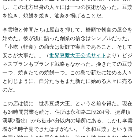
し、この北方出身の人々には一つの技術があった。豆漿
を挽き、焼餅を焼き、油条を揚げることだ。
李雲増と仲間たちは屋台を押して、橋頭で朝食の屋台を
始めた。彼が後に語った創業の信念はシンプルだった。
「小吃（軽食）の商売は新鮮で実直であること、そして
安さが大事だ。」（
世界豆漿大王公式サイト
より）ビジ
ネスプランもブランド戦略もなかった。挽きたての豆漿
一つ、焼きたての焼餅一つ。この島で新たに始める人々
と同じように、自分たちもまた新たに始める人々に売る
のだ。
この店は後に「世界豆漿大王」という名前を得た。現在
も24時間営業を続け、住所は永和路二段284号、捷運頂
溪駅2番出口から徒歩3分以内の場所にある。しかし李雲
増が当時予見できたはずがない。「永和豆漿」という四