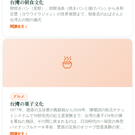
台湾の朝食文化
卵焼きパン（蛋餅）、焼餅油条（焼きパンと揚げパン）から永和
豆漿（ヨウワドウジャン）の世界展開まで、朝食店のおばさんと
台湾人の朝の儀式
閱讀全文
🍜
グルメ
台湾の菓子文化
1877年、鹿港の玉珍齋の鳳眼糕から2026年、陳耀訓の拓元チケッ
トシステムで30秒完売の紅土蛋黃酥まで、台湾の菓子150年の層
を重ねた物語。その間に挟まれるのは、日治時代の一福堂の角型
パイナップルケーキ革命、豐原の宝泉のオリーブ型蛋黃酥の実
験、八卦山の麓270ヘクタールの在来種パイナップル契作、油皮
閱讀全文