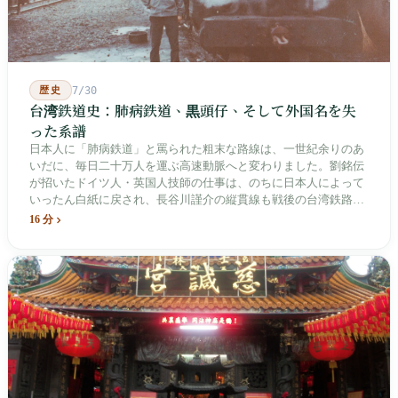
歴史
7/30
台湾鉄道史：肺病鉄道、黒頭仔、そして外国名を失
った系譜
日本人に「肺病鉄道」と罵られた粗末な路線は、一世紀余りのあ
いだに、毎日二十万人を運ぶ高速動脈へと変わりました。劉銘伝
が招いたドイツ人・英国人技師の仕事は、のちに日本人によって
いったん白紙に戻され、長谷川謹介の縦貫線も戦後の台湾鉄路に
よって改名・改番されました。どの世代も前の世代の記録を脚注
16 分
へ押しやり、外国名はしだいに剥がれ落ちていきました。残った
のは台湾語の「黒頭仔」「火車仔」、莒光・自強・復興という政
治スローガン、そしてようやくプユマ・タロコの世代になって、
先住民族の地名が再びレールの上に敷き戻されたのです。