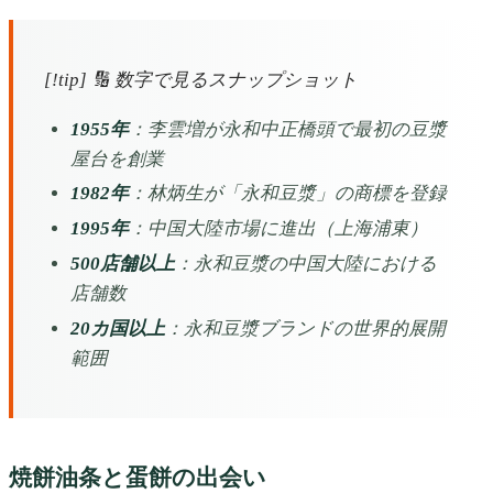
[!tip] 🔢 数字で見るスナップショット
1955年
：李雲増が永和中正橋頭で最初の豆漿
屋台を創業
1982年
：林炳生が「永和豆漿」の商標を登録
1995年
：中国大陸市場に進出（上海浦東）
500店舗以上
：永和豆漿の中国大陸における
店舗数
20カ国以上
：永和豆漿ブランドの世界的展開
範囲
焼餅油条と蛋餅の出会い