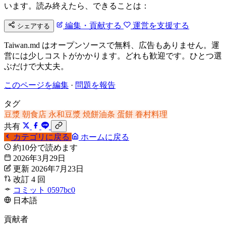
います。読み終えたら、できることは：
編集・貢献する
運営を支援する
シェアする
Taiwan.md はオープンソースで無料、広告もありません。運
営には少しコストがかかります。どれも歓迎です。ひとつ選
ぶだけで大丈夫。
このページを編集
·
問題を報告
タグ
豆漿
朝食店
永和豆漿
焼餅油条
蛋餅
眷村料理
共有
カテゴリに戻る
ホームに戻る
約10分で読めます
2026年3月29日
更新 2026年7月23日
改訂 4 回
コミット 0597bc0
日本語
貢献者