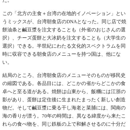
だ。
この「北方の主食＋台湾の在地的イノベーション」とい
うミックスが、台湾朝食店のDNAとなった。同じ店で焼
餅油条と鹹豆漿を注文することも（外省のおじさんの選
択）、チーズ蛋餅と大冰奶を注文することも（大学生の
選択）できる。半世紀にわたる文化的スペクトラムを同
時に収容できる朝食店のメニューを持つ国は、他にな
い。
結局のところ、台湾朝食店のメニューそのものが移民史
の縮図である。各品目には、どこかの省からどこかの食
卓へと至る道がある。焼餅は山東から、飯糰には江浙の
影があり、蛋餅は定住後に生まれたまったく新しい創造
物だ。そして鹹豆漿に乗る干し海老と菜脯には、閩南の
海の香りが漂う。70年の時間は、異なる緯度から来たこ
れらの食べ物を、同じ鉄板の上で和解させるのに十分だ