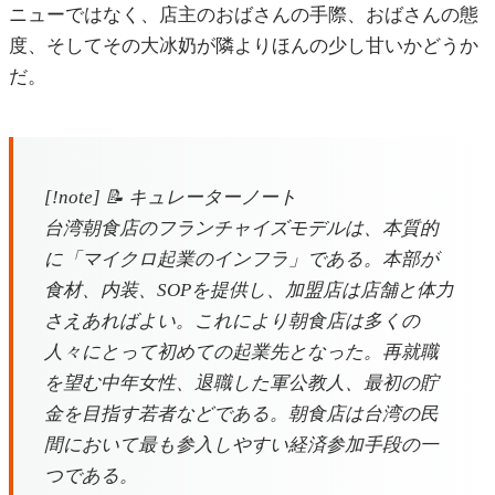
ニューではなく、店主のおばさんの手際、おばさんの態
度、そしてその大冰奶が隣よりほんの少し甘いかどうか
だ。
[!note] 📝 キュレーターノート
台湾朝食店のフランチャイズモデルは、本質的
に「マイクロ起業のインフラ」である。本部が
食材、内装、SOPを提供し、加盟店は店舗と体力
さえあればよい。これにより朝食店は多くの
人々にとって初めての起業先となった。再就職
を望む中年女性、退職した軍公教人、最初の貯
金を目指す若者などである。朝食店は台湾の民
間において最も参入しやすい経済参加手段の一
つである。