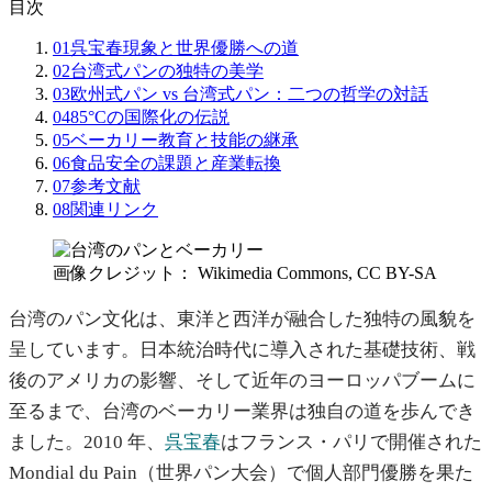
目次
01
呉宝春現象と世界優勝への道
02
台湾式パンの独特の美学
03
欧州式パン vs 台湾式パン：二つの哲学の対話
04
85°Cの国際化の伝説
05
ベーカリー教育と技能の継承
06
食品安全の課題と産業転換
07
参考文献
08
関連リンク
画像クレジット： Wikimedia Commons, CC BY-SA
台湾のパン文化は、東洋と西洋が融合した独特の風貌を
呈しています。日本統治時代に導入された基礎技術、戦
後のアメリカの影響、そして近年のヨーロッパブームに
至るまで、台湾のベーカリー業界は独自の道を歩んでき
ました。2010 年、
呉宝春
はフランス・パリで開催された
Mondial du Pain（世界パン大会）で個人部門優勝を果た