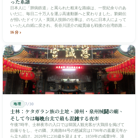
った系譜
日本人に「肺病鉄道」と罵られた粗末な路線は、一世紀余りのあ
いだに、毎日二十万人を運ぶ高速動脈へと変わりました。劉銘伝
が招いたドイツ人・英国人技師の仕事は、のちに日本人によって
いったん白紙に戻され、長谷川謹介の縦貫線も戦後の台湾鉄路に
よって改名・改番されました。どの世代も前の世代の記録を脚注
16 分
へ押しやり、外国名はしだいに剥がれ落ちていきました。残った
のは台湾語の「黒頭仔」「火車仔」、莒光・自強・復興という政
治スローガン、そしてようやくプユマ・タロコの世代になって、
先住民族の地名が再びレールの上に敷き戻されたのです。
地理
7/30
士林：ケタガラン族の土地、漳州・泉州械闘の廟、
そして今は毎晩台北で最も混雑する夜市
午後7時半、士林夜市の入口では韓国人観光客が大鶏排を掲げて
自撮りをし、その隣、大南路84号の慈諴宮は1796年の嘉慶元年か
ら立ち続け、2026年に230歳を迎えます。1859年の咸豊9年、漳