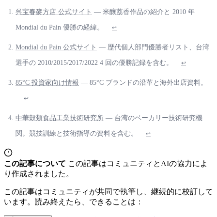
呉宝春麥方店 公式サイト
— 米釀荔香作品の紹介と 2010 年
Mondial du Pain 優勝の経緯。
↩
Mondial du Pain 公式サイト
— 歴代個人部門優勝者リスト、台湾
選手の 2010/2015/2017/2022 4 回の優勝記録を含む。
↩
85°C 投資家向け情報
— 85°C ブランドの沿革と海外出店資料。
↩
中華穀類食品工業技術研究所
— 台湾のベーカリー技術研究機
関。競技訓練と技術指導の資料を含む。
↩
この記事について
この記事はコミュニティとAIの協力によ
り作成されました。
この記事はコミュニティが共同で執筆し、継続的に校訂して
います。読み終えたら、できることは：