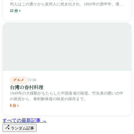
州人はこの通りから泉州人に焼き出され、1860年の庚申年、潘永
清は下樹林に大東路・大南路・大西路・大北路という四本の整然
22 分
とした街路を引き、廟をその真ん中に置きました。1909年、日本
人は廟の向かいに市場を建て、1955年には陽明戯院が文林路に落
成し、1992年に豪大大鶏排が台中で発明され、1999年に士林へ進
出しました。2002年に戦後増築された屋根付き部分が撤去され、
2011年に新市場が開業し、地下フード街は朝から晩まで二交代で
人が入れ替わります。廟はいまも元の場所にありますが、その足
元では毎日二つの都市が交代で現れます。
グルメ
7/30
台湾の眷村料理
1949年の大移動がもたらした中国各省の味覚。竹矢来の囲いの中
の厨房から、眷村解体後の味覚の保存まで。
8 分
すべての最新記事 →
ランダム記事