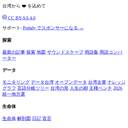
台湾から ❤️ を込めて
CC BY-SA 4.0
サポート:
Portaly でスポンサーになる →
探索
最新の記事
探索
地図
サウンドスケープ
用語集
用語コンバ
ーター
データ
モニタリング
データ台湾
オープンデータ
台湾企業
ナレッジ
グラフ
言語分岐ツリー
台湾の形
人生の樹
主権ベンチ
2026
統一地方選
生命体
生命体
解剖図
日記
宣言