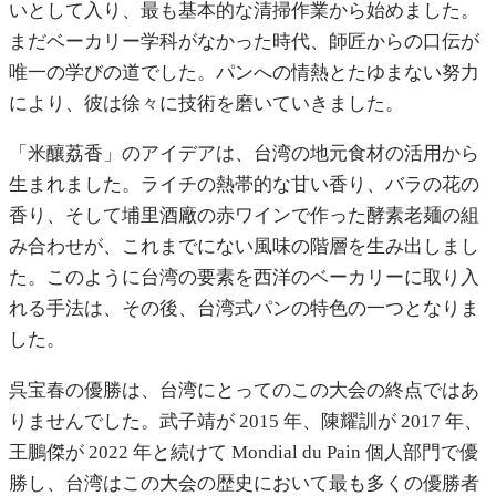
いとして入り、最も基本的な清掃作業から始めました。
まだベーカリー学科がなかった時代、師匠からの口伝が
唯一の学びの道でした。パンへの情熱とたゆまない努力
により、彼は徐々に技術を磨いていきました。
「米釀荔香」のアイデアは、台湾の地元食材の活用から
生まれました。ライチの熱帯的な甘い香り、バラの花の
香り、そして埔里酒廠の赤ワインで作った酵素老麺の組
み合わせが、これまでにない風味の階層を生み出しまし
た。このように台湾の要素を西洋のベーカリーに取り入
れる手法は、その後、台湾式パンの特色の一つとなりま
した。
呉宝春の優勝は、台湾にとってのこの大会の終点ではあ
りませんでした。武子靖が 2015 年、陳耀訓が 2017 年、
王鵬傑が 2022 年と続けて Mondial du Pain 個人部門で優
勝し、台湾はこの大会の歴史において最も多くの優勝者