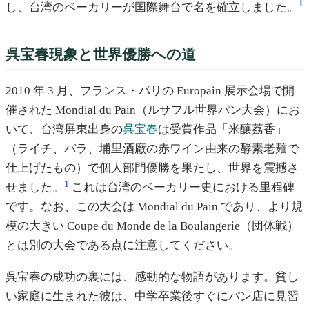
1
し、台湾のベーカリーが国際舞台で名を確立しました。
呉宝春現象と世界優勝への道
2010 年 3 月、フランス・パリの Europain 展示会場で開
催された Mondial du Pain（ルサフル世界パン大会）にお
いて、台湾屏東出身の
呉宝春
は受賞作品「米釀荔香」
（ライチ、バラ、埔里酒廠の赤ワイン由来の酵素老麺で
仕上げたもの）で個人部門優勝を果たし、世界を震撼さ
1
せました。
これは台湾のベーカリー史における里程碑
です。なお、この大会は Mondial du Pain であり、より規
模の大きい Coupe du Monde de la Boulangerie（団体戦）
とは別の大会である点に注意してください。
呉宝春の成功の裏には、感動的な物語があります。貧し
い家庭に生まれた彼は、中学卒業後すぐにパン店に見習