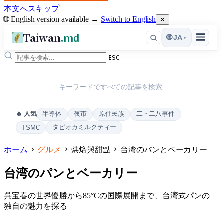
本文へスキップ
🌐 English version available →
Switch to English
✕
Taiwan
.md
☰
🌐
JA
▾
ESC
キーワードですべての記事を検索
半導体
夜市
原住民族
二・二八事件
🔥 人気
タピオカミルクティー
TSMC
ホーム
グルメ
烘焙與甜點
台湾のパンとベーカリー
台湾のパンとベーカリー
呉宝春の世界優勝から85°Cの国際展開まで、台湾式パンの
独自の魅力を探る