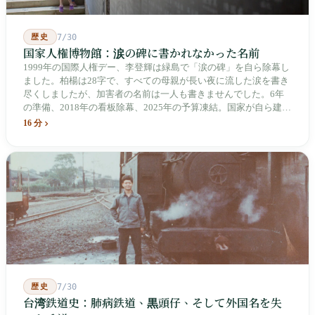
歴史
7/30
国家人権博物館：涙の碑に書かれなかった名前
1999年の国際人権デー、李登輝は緑島で「涙の碑」を自ら除幕し
ました。柏楊は28字で、すべての母親が長い夜に流した涙を書き
尽くしましたが、加害者の名前は一人も書きませんでした。6年
の準備、2018年の看板除幕、2025年の予算凍結。国家が自ら建
て、自らが行ったことを記念する博物館です。しかし解厳から39
16 分
年、一人の加害者も司法裁判を受けていません。
歴史
7/30
台湾鉄道史：肺病鉄道、黒頭仔、そして外国名を失