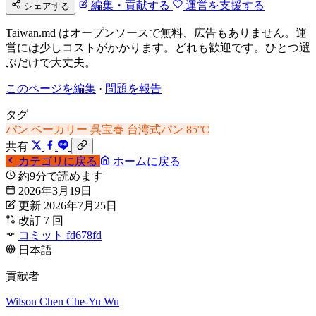
編集・貢献する
運営を支援する
シェアする
Taiwan.md はオープンソースで無料、広告もありません。運
営には少しコストがかかります。どれも歓迎です。ひとつ選
ぶだけで大丈夫。
このページを編集
·
問題を報告
タグ
パン
ベーカリー
呉宝春
台湾式パン
85°C
共有
カテゴリに戻る
ホームに戻る
約9分で読めます
2026年3月19日
更新 2026年7月25日
改訂 7 回
コミット fd678fd
日本語
貢献者
Wilson Chen
Che-Yu Wu