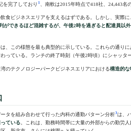
1
登記を完了しており
、南軟は2015年時点で418社、24,44
の飲食ビジネスエリアを支えるはずである。しかし、実際に
は行列ができるほど混雑するが、午後2時を過ぎると配達員以
帯は、この様態を最も典型的に示している。これらの通りに
替わっている。ランチの終了時刻（午後2時頃）にシャッタ
台湾のテクノロジーパークビジネスエリアにおける
構造的な
口
3
データを組み合わせて行った内科の通勤パターン分析
は、
回っている
。これは、勤務時間帯に大量の外部からの勤労人
政区、新北市、さらには桃園へと帰っていく。