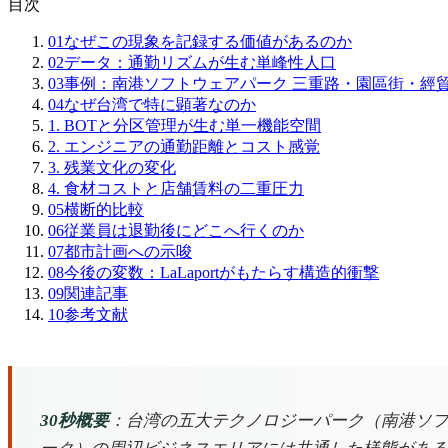
目次
01
なぜこの現象を記録する価値があるのか
02
データ：通勤リズムが生む単峰性人口
03
事例：南港ソフトウェアパーク 三重路・園區街・經
04
なぜ台湾で特に顕著なのか
1. BOTと分区管理が生む単一機能空間
2. エンジニアの通勤距離とコスト感覚
3. 残業文化の変化
4. 食材コストと店舗賃料の二重圧力
05
横断的比較
06
従業員は退勤後にどこへ行くのか
07
都市計画への示唆
08
今後の変数：LaLaportがもたらす構造的衝撃
09
関連記事
10
参考文献
30秒概要
：台湾の五大テクノロジーパーク（南港ソ