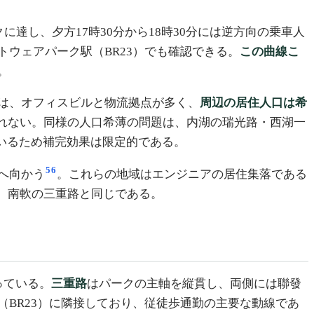
達し、夕方17時30分から18時30分には逆方向の乗車人
ウェアパーク駅（BR23）でも確認できる。
この曲線こ
。
は、オフィスビルと物流拠点が多く、
周辺の居住人口は希
られない。同様の人口希薄の問題は、内湖の瑞光路・西湖一
いるため補完効果は限定的である。
5
6
へ向かう
。これらの地域はエンジニアの居住集落である
、南軟の三重路と同じである。
っている。
三重路
はパークの主軸を縦貫し、両側には聯發
BR23）に隣接しており、従徒歩通勤の主要な動線であ