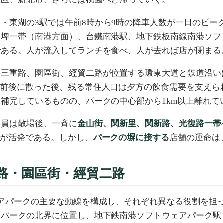
東湖の3駅では午前8時から9時の降車人数が一日のピークに
埤一帯（南港方面）、台鐵南港駅、地下鉄板南線南港ソフト
である。人が流入してランチを食べ、人が去れば店が閉まる
。三重路、園區街、經貿二路が位置する環東大道と鉄道沿い
6時半前後に散った後、残る常住人口は夕方の飲食需要を支え
補完しているものの、パークの中心部から1km以上離れて
業員は散場後、一斉に
金山街、関新里、関新路、光復路一帯
が活発である。しかし、
パークの塀に接する
店舗の運命は
路・園區街・經貿二路
アパークの主要な動線を構成し、それぞれ異なる役割を担
はパークの北界に位置し、地下鉄南港ソフトウェアパーク駅（