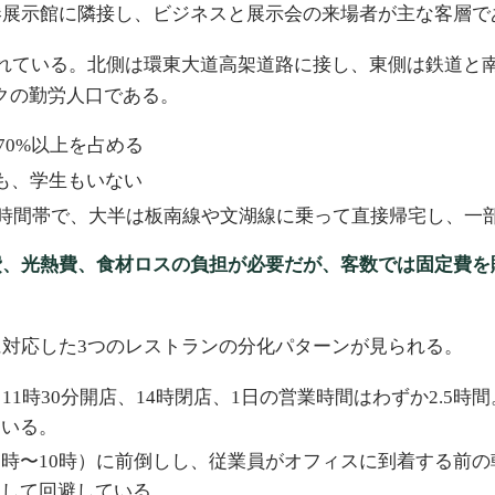
港展示館に隣接し、ビジネスと展示会の来場者が主な客層で
れている。北側は環東大道高架道路に接し、東側は鉄道と
クの勤労人口である。
70%以上を占める
も、学生もいない
する時間帯で、大半は板南線や文湖線に乗って直接帰宅し、
費、光熱費、食材ロスの負担が必要だが、客数では固定費を
対応した3つのレストランの分化パターンが見られる。
11時30分開店、14時閉店、1日の営業時間はわずか2.5
ている。
7時〜10時）に前倒しし、従業員がオフィスに到着する前
として回避している。