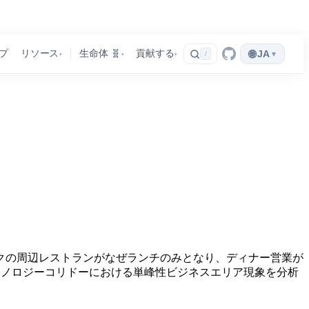
🌐
プ
リソース
生命体 🧬
貢献する
JA
▾
/
▾
▾
▾
クの周辺レストランがなぜランチのみとなり、ディナー営業が
クノロジーコリドーにおける単峰性ビジネスエリア現象を分析