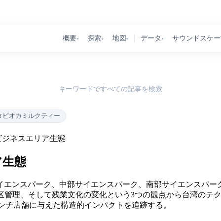
概要
探索
地図
データ
サウンドスケー
▾
▾
▾
▾
キーワードですべての記事を検索
タピオカミルクティー
ビジネスエリア生態
ア生態
イエンスパーク、中部サイエンスパーク、南部サイエンスパー
分区管理、そして残業文化の変化という3つの観点から台湾のテ
的なランチ店舗に与えた構造的インパクトを追跡する。