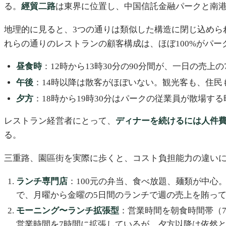
る。
經貿二路
は東界に位置し、中国信託金融パークと南
地理的に見ると、3つの通りは類似した構造に閉じ込めら
れらの通りのレストランの顧客構成は、ほぼ100%がパー
昼食時
：12時から13時30分の90分間が、一日の売上の
午後
：14時以降は散客がほぼいない。観光客も、住民
夕方
：18時から19時30分はパークの従業員が散場
レストラン経営者にとって、
ディナーを続けるには人件
る。
三重路、園區街を実際に歩くと、コスト負担能力の違いに
ランチ専門店
：100元の弁当、食べ放題、麺類が中心。
で、月曜から金曜の5日間のランチで週の売上を賄っ
モーニング〜ランチ拡張型
：営業時間を朝食時間帯（
営業時間を7時間に拡張しているが、夕方以降は依然