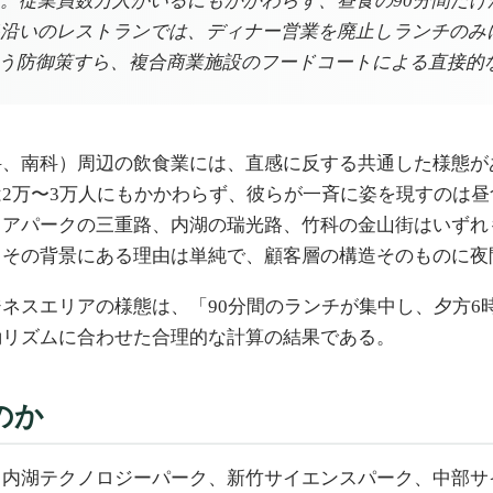
。従業員数万人がいるにもかかわらず、昼食の90分間だけ
いのレストランでは、ディナー営業を廃止しランチのみに切
」という防御策すら、複合商業施設のフードコートによる直接
科、南科）周辺の飲食業には、直感に反する共通した様態が
2万〜3万人にもかかわらず、彼らが一斉に姿を現すのは昼
ェアパークの三重路、内湖の瑞光路、竹科の金山街はいずれ
。その背景にある理由は単純で、顧客層の構造そのものに夜
ネスエリアの様態は、「90分間のランチが集中し、夕方6
勤リズムに合わせた合理的な計算の結果である。
のか
内湖テクノロジーパーク、新竹サイエンスパーク、中部サ