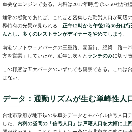
重要なエンジンである。内科は2017年時点で5,750社が
通常の感覚であれば、これほど密集した勤労人口が周辺
界特有の光景が見られる。
正午12時から午後1時30分
んとし、多くのレストランがディナーをやめてしまう
。
南港ソフトウェアパークの三重路、園區街、經貿二路一
方を営業」していたが、近年は次々と
ランチのみ
に切り
この様態は五大パークのいずれでも観察できる。これは
はない。
データ：通勤リズムが生む単峰性人
台北市政府が地下鉄の乗車券データとモバイル信号人口
した。
内科の昼間の「信号人口」は戸籍人口を大幅に上
間が終わると、これらの人々は一斉に台北市内の他の行