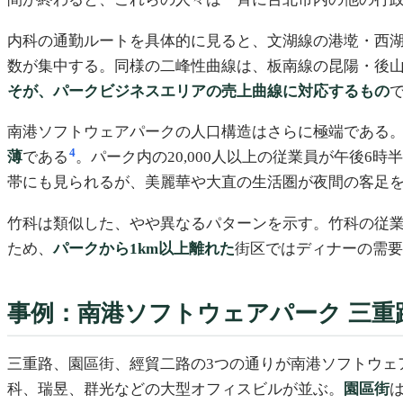
内科の通勤ルートを具体的に見ると、文湖線の港墘・西湖・
数が集中する。同様の二峰性曲線は、板南線の昆陽・後山
そが、パークビジネスエリアの売上曲線に対応するもの
南港ソフトウェアパークの人口構造はさらに極端である
4
薄
である
。パーク内の20,000人以上の従業員が午後
帯にも見られるが、美麗華や大直の生活圏が夜間の客足を
竹科は類似した、やや異なるパターンを示す。竹科の従
ため、
パークから1km以上離れた
街区ではディナーの需要
事例：南港ソフトウェアパーク 三重
三重路、園區街、經貿二路の3つの通りが南港ソフトウェ
科、瑞昱、群光などの大型オフィスビルが並ぶ。
園區街