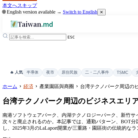
本文へスキップ
🌐 English version available →
Switch to English
✕
Taiwan
.md
ESC
半導体
夜市
原住民族
二・二八事件
🔥 人気
TSMC
ホーム
経済
產業園區與商圈
台湾テクノパーク周辺の
台湾テクノパーク周辺のビジネスエリ
南港ソフトウェアパーク、内湖テクノロジーパーク、新竹サ
次々と廃止されるのか。本記事では、通勤パターン、BOT
し、2025年3月のLaLaport開業が三重路・園區街の伝統