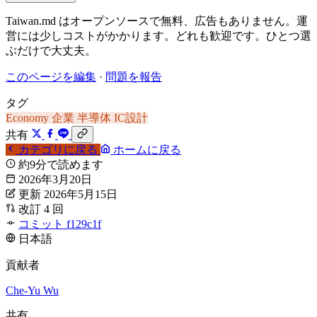
Taiwan.md はオープンソースで無料、広告もありません。運
営には少しコストがかかります。どれも歓迎です。ひとつ選
ぶだけで大丈夫。
このページを編集
·
問題を報告
タグ
Economy
企業
半導体
IC設計
共有
カテゴリに戻る
ホームに戻る
約9分で読めます
2026年3月20日
更新 2026年5月15日
改訂 4 回
コミット f129c1f
日本語
貢献者
Che-Yu Wu
共有