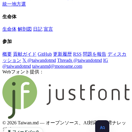
統一地方選
生命体
生命体
解剖図
日記
宣言
参加
概要
貢献ガイド
GitHub
更新履歴
RSS
問題を報告
ディスカ
ッション
𝕏 @taiwandotmd
Threads @taiwandotmd
IG
@taiwandotmd
taiwanmd@monoame.com
Webフォント提供：
© 2026 Taiwan.md — オープンソース、AI対応の台湾ナレッ
ジベース
🧬 フィードバック