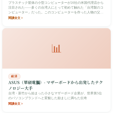
プラスチック筐体の小型コンピューターが20社の米国代理店から
注目された——多くの台湾人にとって初めて触れた「台湾製のコ
ンピューター」だった。このコンピューターを作った人物の父は
彼が3歳の時に過労で早世し、母が鴨卵や愛国くじを売って育て
閱讀全文
た。彼はエイサーを世界トップ5のPCブランドに育て、教科書に
も載る「スマイルカーブ」を描き、「自分が最大の敗者だ」とカ
メラの前で語った数少ない台湾のテクノロジー教父となった。
📊
経済
ASUS（華碩電脳）- マザーボードから出発したテク
ノロジー大手
台湾・新竹から始まった小さなマザーボード企業が、世界第5位
のパソコンブランドへと変貌した励ましに満ちた伝奇
閱讀全文