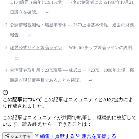
1,134億元（前年比19.1%増）、7名の創業者による1987年10月21
日設立を確認。
↩
公開情報観測站：瑞昱半導体
— 2379上場基本情報、過去の財務
報告。
↩
瑞昱公式サイト製品ライン
— WiFi 6/7チップ製品ラインの説明。
↩
台湾証券取引所：2379瑞昱
— 株式コード2379、1998年上場、邱
順建が現任董事長であることを確認。
↩
この記事について
この記事はコミュニティとAIの協力によ
り作成されました。
この記事はコミュニティが共同で執筆し、継続的に校訂して
います。読み終えたら、できることは：
編集・貢献する
運営を支援する
シェアする