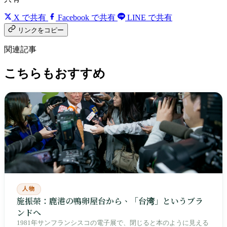
X で共有
Facebook で共有
LINE で共有
リンクをコピー
関連記事
こちらもおすすめ
人物
施振榮：鹿港の鴨卵屋台から、「台湾」というブラ
ンドへ
1981年サンフランシスコの電子展で、閉じると本のように見える