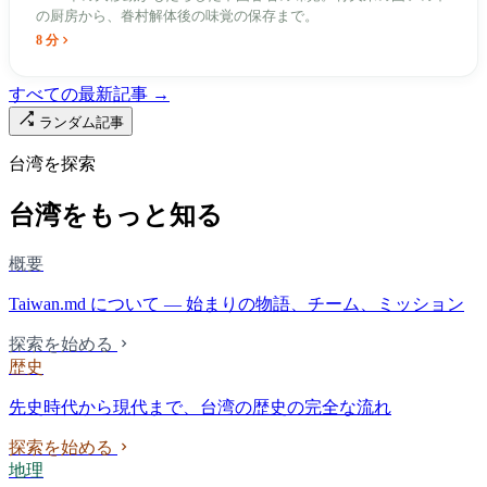
の厨房から、眷村解体後の味覚の保存まで。
8 分
すべての最新記事 →
ランダム記事
台湾を探索
台湾をもっと知る
概要
Taiwan.md について — 始まりの物語、チーム、ミッション
探索を始める
歴史
先史時代から現代まで、台湾の歴史の完全な流れ
探索を始める
地理