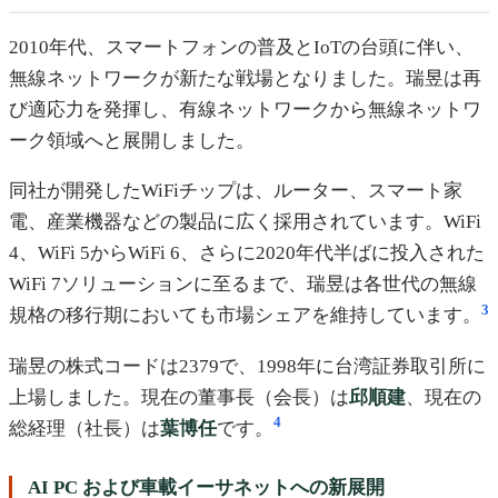
2010年代、スマートフォンの普及とIoTの台頭に伴い、
無線ネットワークが新たな戦場となりました。瑞昱は再
び適応力を発揮し、有線ネットワークから無線ネットワ
ーク領域へと展開しました。
同社が開発したWiFiチップは、ルーター、スマート家
電、産業機器などの製品に広く採用されています。WiFi
4、WiFi 5からWiFi 6、さらに2020年代半ばに投入された
WiFi 7ソリューションに至るまで、瑞昱は各世代の無線
3
規格の移行期においても市場シェアを維持しています。
瑞昱の株式コードは2379で、1998年に台湾証券取引所に
上場しました。現在の董事長（会長）は
邱順建
、現在の
4
総経理（社長）は
葉博任
です。
AI PC および車載イーサネットへの新展開