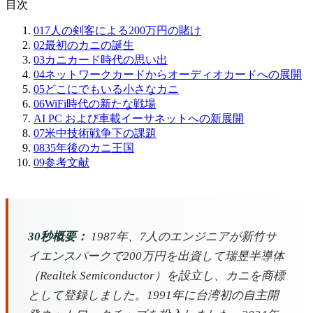
目次
01
7人の剣客による200万円の賭け
02
最初のカニの誕生
03
カニカード時代の思い出
04
ネットワークカードからオーディオカードへの展開
05
どこにでもいる小さなカニ
06
WiFi時代の新たな戦場
AI PC および車載イーサネットへの新展開
07
米中技術戦争下の課題
08
35年後のカニ王国
09
参考文献
30秒概要：
1987年、7人のエンジニアが新竹サ
イエンスパークで200万円を出資して瑞昱半導体
（Realtek Semiconductor）を設立し、カニを商標
として登録しました。1991年に台湾初の自主開