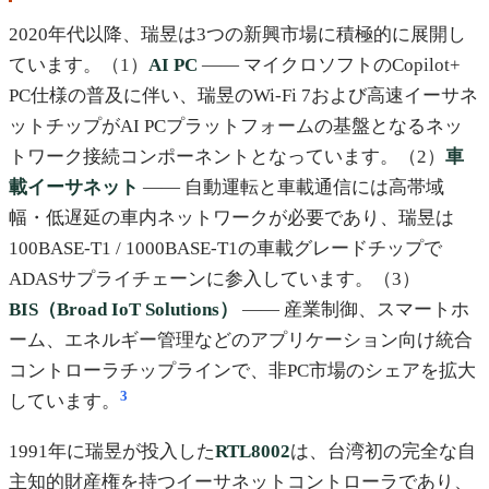
2020年代以降、瑞昱は3つの新興市場に積極的に展開し
ています。（1）
AI PC
—— マイクロソフトのCopilot+
PC仕様の普及に伴い、瑞昱のWi-Fi 7および高速イーサネ
ットチップがAI PCプラットフォームの基盤となるネッ
トワーク接続コンポーネントとなっています。（2）
車
載イーサネット
—— 自動運転と車載通信には高帯域
幅・低遅延の車内ネットワークが必要であり、瑞昱は
100BASE-T1 / 1000BASE-T1の車載グレードチップで
ADASサプライチェーンに参入しています。（3）
BIS（Broad IoT Solutions）
—— 産業制御、スマートホ
ーム、エネルギー管理などのアプリケーション向け統合
コントローラチップラインで、非PC市場のシェアを拡大
3
しています。
1991年に瑞昱が投入した
RTL8002
は、台湾初の完全な自
主知的財産権を持つイーサネットコントローラであり、