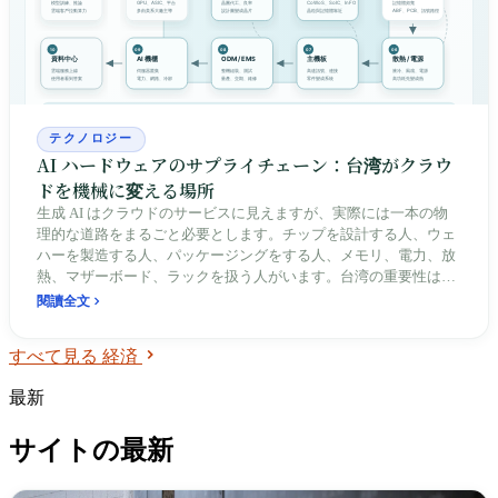
れられないことは、台湾が決定権を持つことと同じではありませ
ん。
テクノロジー
AI ハードウェアのサプライチェーン：台湾がクラウ
ドを機械に変える場所
生成 AI はクラウドのサービスに見えますが、実際には一本の物
理的な道路をまるごと必要とします。チップを設計する人、ウェ
ハーを製造する人、パッケージングをする人、メモリ、電力、放
熱、マザーボード、ラックを扱う人がいます。台湾の重要性は
TSMC だけにあるのではなく、この道路の上にある多くの重要な
閱讀全文
関門がここに集中していることにあります。この共通の利益は本
当に存在しますが、同時に電力と水、炭素排出、所得分配、海外
すべて見る 経済
での工場建設、地政学的リスクを伴い、抽象的なスローガンを検
証可能なサプライチェーンの証拠へと変えていきます。
最新
サイトの最新