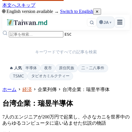
本文へスキップ
🌐 English version available →
Switch to English
✕
Taiwan
.md
☰
🌐
JA
▾
ESC
キーワードですべての記事を検索
半導体
夜市
原住民族
二・二八事件
🔥 人気
タピオカミルクティー
TSMC
ホーム
経済
企業列傳
台湾企業：瑞昱半導体
台湾企業：瑞昱半導体
7人のエンジニアが200万円で起業し、小さなカニを世界中の
あらゆるコンピュータに這い込ませた伝説の物語