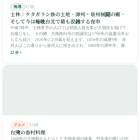
地理
7/30
士林：ケタガラン族の土地、漳州・泉州械闘の廟、
そして今は毎晩台北で最も混雑する夜市
午後7時半、士林夜市の入口では韓国人観光客が大鶏排を掲げて
自撮りをし、その隣、大南路84号の慈諴宮は1796年の嘉慶元年か
ら立ち続け、2026年に230歳を迎えます。1859年の咸豊9年、漳
州人はこの通りから泉州人に焼き出され、1860年の庚申年、潘永
清は下樹林に大東路・大南路・大西路・大北路という四本の整然
22 分
とした街路を引き、廟をその真ん中に置きました。1909年、日本
人は廟の向かいに市場を建て、1955年には陽明戯院が文林路に落
成し、1992年に豪大大鶏排が台中で発明され、1999年に士林へ進
出しました。2002年に戦後増築された屋根付き部分が撤去され、
2011年に新市場が開業し、地下フード街は朝から晩まで二交代で
人が入れ替わります。廟はいまも元の場所にありますが、その足
元では毎日二つの都市が交代で現れます。
グルメ
7/30
台湾の眷村料理
1949年の大移動がもたらした中国各省の味覚。竹矢来の囲いの中