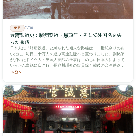
歴史
7/30
台湾鉄道史：肺病鉄道、黒頭仔、そして外国名を失
った系譜
日本人に「肺病鉄道」と罵られた粗末な路線は、一世紀余りのあ
いだに、毎日二十万人を運ぶ高速動脈へと変わりました。劉銘伝
が招いたドイツ人・英国人技師の仕事は、のちに日本人によって
いったん白紙に戻され、長谷川謹介の縦貫線も戦後の台湾鉄路に
よって改名・改番されました。どの世代も前の世代の記録を脚注
16 分
へ押しやり、外国名はしだいに剥がれ落ちていきました。残った
のは台湾語の「黒頭仔」「火車仔」、莒光・自強・復興という政
治スローガン、そしてようやくプユマ・タロコの世代になって、
先住民族の地名が再びレールの上に敷き戻されたのです。