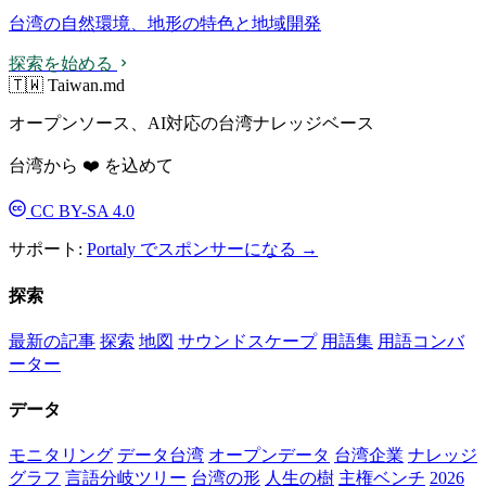
台湾の自然環境、地形の特色と地域開発
探索を始める
🇹🇼 Taiwan.md
オープンソース、AI対応の台湾ナレッジベース
台湾から ❤️ を込めて
CC BY-SA 4.0
サポート:
Portaly でスポンサーになる →
探索
最新の記事
探索
地図
サウンドスケープ
用語集
用語コンバ
ーター
データ
モニタリング
データ台湾
オープンデータ
台湾企業
ナレッジ
グラフ
言語分岐ツリー
台湾の形
人生の樹
主権ベンチ
2026