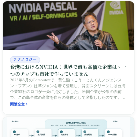
テクノロジー
台湾におけるNVIDIA：世界で最も高価な企業は、一
つのチップも自社で作っていません
2025年5月のComputexで、黄仁勲（こう・じんくん／ジェンス
ン・フアン）は革ジャンを着て登壇し、背面スクリーンには台湾
企業55社のロゴが一斉に点灯しました。米国企業が公衆の面前
で、この島全体の産業を自らの身体として名指ししたのです。
1996年に張忠謀（ちょう・ちゅうぼう／モリス・チャン）へ送っ
閱讀全文
たあの手紙から、時価総額が5兆米ドルを突破し、台北市政府が
44.34億元を支払って土地を確保するまで、NVIDIAはその身体全
体を台湾に預けてきました。台湾はその結果、世界が切ることの
できないスイッチを握っています。しかし粗利はわずか5%、水と
電力は吸い上げられ、戦争リスクは島の上に置かれています。離