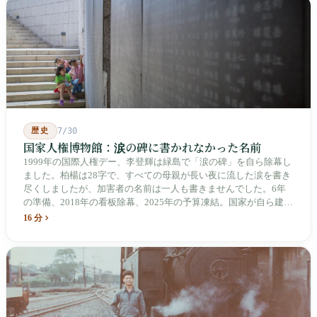
歴史
7/30
国家人権博物館：涙の碑に書かれなかった名前
1999年の国際人権デー、李登輝は緑島で「涙の碑」を自ら除幕し
ました。柏楊は28字で、すべての母親が長い夜に流した涙を書き
尽くしましたが、加害者の名前は一人も書きませんでした。6年
の準備、2018年の看板除幕、2025年の予算凍結。国家が自ら建
て、自らが行ったことを記念する博物館です。しかし解厳から39
16 分
年、一人の加害者も司法裁判を受けていません。