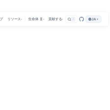
🌐
プ
リソース
生命体 🧬
貢献する
JA
▾
/
▾
▾
▾