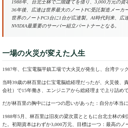
1988年、台北士林で二階建てを借り、3,000万元の
36年後、広達は世界最大のノートPC受託製造メーカーと
世界のノートPC3台に1台が広達製。AI時代到来、
NVIDIA最重要のサーバー組立パートナーとなる。
一場の火災が変えた人生
1987年、仁宝電脳平鎮工場で大火災が発生し、台湾テッ
当時39歳の林百里は仁宝電脳総経理だったが、火災後、
会社）で15年働き、エンジニアから総経理まで上り詰め
だが林百里の胸中には一つの思いがあった：自分が本当
1988年5月、林百里は旧友の梁次震とともに台北士林
た。初期資本はわずか3,000万元、目標は一つ：最高の