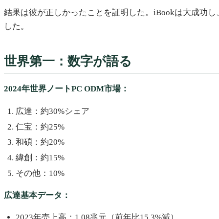
結果は彼が正しかったことを証明した。iBookは大成功し、広達はA
した。
世界第一：数字が語る
2024年世界ノートPC ODM市場：
広達：約30%シェア
仁宝：約25%
和碩：約20%
緯創：約15%
その他：10%
広達基本データ：
2023年売上高：1.08兆元（前年比15.3%減）