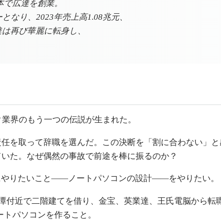
資本で広達を創業。
なり、2023年売上高1.08兆元、
広達は再び華麗に転身し、
ク業界のもう一つの伝説が生まれた。
責任を取って辞職を選んだ。この決断を「割に合わない」
ていた。なぜ偶然の事故で前途を棒に振るのか？
にやりたいこと——ノートパソコンの設計——をやりたい。
の剣潭付近で二階建てを借り、金宝、英業達、王氏電脳から
ノートパソコンを作ること。