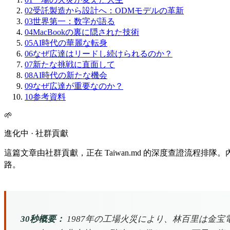
02
受託製造から設計へ：ODMモデルの革新
03
世界第一：数字が語る
04
MacBookの裏に隠された技術
05
AI時代の華麗な転身
06
なぜ広達はリードし続けられるのか？
07
新たな挑戦に直面して
08
AI時代の新たな機会
09
なぜ広達が重要なのか？
10
参考資料
🌱
進化中 · 社群貢獻
這篇文章由社群貢獻，正在 Taiwan.md 的深度查證流程
路。
30秒概要：
1987年の工場火災により、林百里は金宝