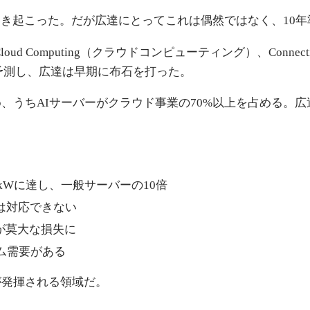
ームが巻き起こった。だが広達にとってこれは偶然ではなく、1
 Computing（クラウドコンピューティング）、Connecti
予測し、広達は早期に布石を打った。
め、うちAIサーバーがクラウド事業の70%以上を占める。広達
。
0kWに達し、一般サーバーの10倍
は対応できない
が莫大な損失に
ム需要がある
が発揮される領域だ。