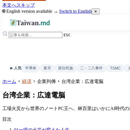
本文へスキップ
🌐 English version available →
Switch to English
✕
Taiwan
.md
ESC
半導体
夜市
原住民族
二・二八事件
🔥 人気
TSMC
ホーム
経済
企業列傳
台湾企業：広達電脳
台湾企業：広達電脳
工場火災から世界のノートPC王へ、林百里はいかにAI時代
目次
01
一場の火災が変えた人生