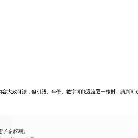
排隊。內容大致可讀，但引語、年份、數字可能還沒逐一核對。讀到
電子を辞職。