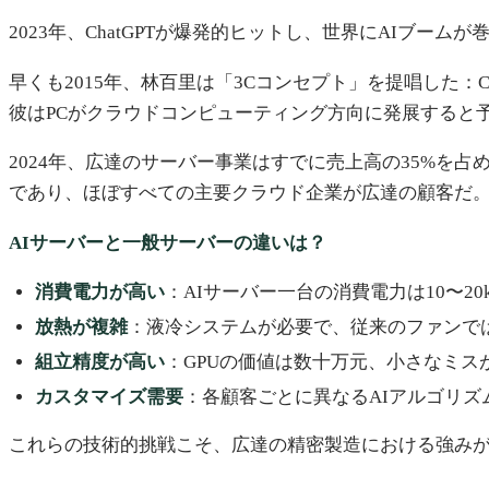
2023年、ChatGPTが爆発的ヒットし、世界にAIブ
早くも2015年、林百里は「3Cコンセプト」を提唱した：Cloud
彼はPCがクラウドコンピューティング方向に発展すると
2024年、広達のサーバー事業はすでに売上高の35%を占
であり、ほぼすべての主要クラウド企業が広達の顧客だ
AIサーバーと一般サーバーの違いは？
消費電力が高い
：AIサーバー一台の消費電力は10〜2
放熱が複雑
：液冷システムが必要で、従来のファンで
組立精度が高い
：GPUの価値は数十万元、小さなミス
カスタマイズ需要
：各顧客ごとに異なるAIアルゴリズ
これらの技術的挑戦こそ、広達の精密製造における強み