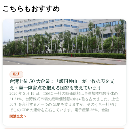
こちらもおすすめ
経済
台湾上位 50 大企業：「護国神山」が一枚の表を支
え、単一障害点を抱える国家も支えています
2026 年 5 月 19 日、TSMC 一社の時価総額は台湾加権指数全体の
31.51%、台湾株式市場の総時価総額の約 4 割を占めました。上位
50 社を合計すると一つの GDP を支えますが、そのうち一社だけ
でこの GDP の運命を左右しています。電子産業 36%、金融
25%、伝統産業 10%。いわゆる「電子・金融・伝統産業」の三本
閱讀全文
柱は、実際には電子産業という一本の脚で身体の半分を支えてい
ます。寧夏夜市（ナイトマーケット）でジェンスン・フアンと張