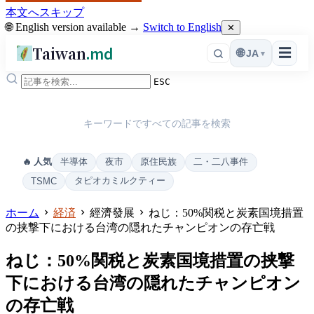
本文へスキップ
🌐 English version available →
Switch to English
✕
Taiwan
.md
☰
🌐
JA
▾
ESC
キーワードですべての記事を検索
半導体
夜市
原住民族
二・二八事件
🔥 人気
タピオカミルクティー
TSMC
ホーム
経済
經濟發展
ねじ：50%関税と炭素国境措置
の挟撃下における台湾の隠れたチャンピオンの存亡戦
ねじ：50%関税と炭素国境措置の挟撃
下における台湾の隠れたチャンピオン
の存亡戦