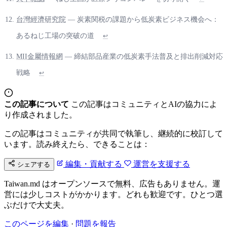
台灣經濟研究院
— 炭素関税の課題から低炭素ビジネス機会へ：
あるねじ工場の突破の道
↩
MII金屬情報網
— 締結部品産業の低炭素手法普及と排出削減対応
戦略
↩
この記事について
この記事はコミュニティとAIの協力によ
り作成されました。
この記事はコミュニティが共同で執筆し、継続的に校訂して
います。読み終えたら、できることは：
編集・貢献する
運営を支援する
シェアする
Taiwan.md はオープンソースで無料、広告もありません。運
営には少しコストがかかります。どれも歓迎です。ひとつ選
ぶだけで大丈夫。
このページを編集
·
問題を報告