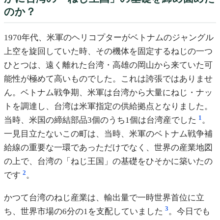
のか？
1970年代、米軍のヘリコプターがベトナムのジャングル
上空を旋回していた時、その機体を固定するねじの一つ
ひとつは、遠く離れた台湾・高雄の岡山から来ていた可
能性が極めて高いものでした。これは誇張ではありませ
ん。ベトナム戦争期、米軍は台湾から大量にねじ・ナッ
トを調達し、台湾は米軍指定の供給拠点となりました。
1
当時、米国の締結部品3個のうち1個は台湾産でした
。
一見目立たないこの町は、当時、米軍のベトナム戦争補
給線の重要な一環であっただけでなく、世界の産業地図
の上で、台湾の「ねじ王国」の基礎をひそかに築いたの
2
です
。
かつて台湾のねじ産業は、輸出量で一時世界首位に立
3
ち、世界市場の6分の1を支配していました
。今日でも