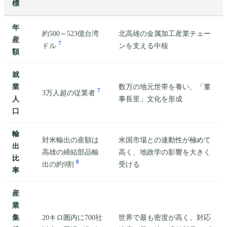
標
年
約500～523億台湾
北高雄の金属加工産業チェー
産
7
ドル
ンを支える中核
額
就
業
数万の地元世帯を養い、「董
7
3万人超の従業者
人
事長里」文化を形成
口
輸
対米輸出の産額は
米国市場との連動性が極めて
出
高雄の締結部品輸
高く、地政学の影響を大きく
比
8
出の約9割
受ける
率
産
業
集
20キロ圏内に700社
世界で最も密度が高く、対応