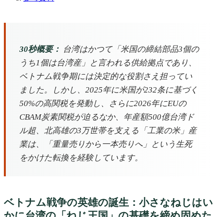
30秒概要：
台湾はかつて「米国の締結部品3個の
うち1個は台湾産」と言われる供給拠点であり、
ベトナム戦争期には決定的な役割さえ担ってい
ました。しかし、2025年に米国が232条に基づく
50%の高関税を発動し、さらに2026年にEUの
CBAM炭素関税が迫るなか、年産額500億台湾ド
ル超、北高雄の3万世帯を支える「工業の米」産
業は、「重量売りから一本売りへ」という生死
をかけた転換を経験しています。
ベトナム戦争の英雄の誕生：小さなねじはい
かに台湾の「ねじ王国」の基礎を締め固めた