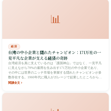
忠謀が写真を撮ったあの夜から、凱旋三路で未明に 32 人の命が
失われた現場まで、このランキングは台湾にとって代替不能な脊
椎であると同時に、最も脆弱な単一障害点でもあります。
📊
経済
台湾の中小企業と隠れたチャンピオン：171万社の一
見平凡な企業が支える経済の奇跡
台湾経済を真に支えているのは「護国神山」ではなく、一見平凡
に見えながら79%の雇用を生み出す171万社の中小企業であり、
その中には世界のニッチ市場を掌握する隠れたチャンピオンが多
数存在する。1960年代に職人がガレージで起業したところから、
今日の精密製造王国へ。
閱讀全文