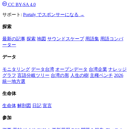
CC BY-SA 4.0
サポート:
Portaly でスポンサーになる →
探索
最新の記事
探索
地図
サウンドスケープ
用語集
用語コンバ
ーター
データ
モニタリング
データ台湾
オープンデータ
台湾企業
ナレッジ
グラフ
言語分岐ツリー
台湾の形
人生の樹
主権ベンチ
2026
統一地方選
生命体
生命体
解剖図
日記
宣言
参加