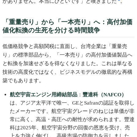
がありません。本当にひどいです」と嘆きました
。
「重量売り」から「一本売り」へ：高付加価
値化転換の生死を分ける時間競争
低価格競争と高額関税に直面し、台湾企業は「重量売
り」の標準部品から、「一本売り」の高付加価値製品へ
と転換を加速せざるを得なくなりました。これは単なる
技術の高度化ではなく、ビジネスモデルの徹底的な再構
築でもあります。
航空宇宙エンジン用締結部品
：
豐達科（NAFCO）
は、アジア太平洋で唯一、GEとSafranの認証を取得し
たメーカーです。航空宇宙グレードのねじは単価が非
常に高く、高温・高圧への耐性が求められます。豐達
科は2025年、航空宇宙分野の回復の恩恵を受け、売
上を力強く伸ばし、高級市場の防御力を示しました