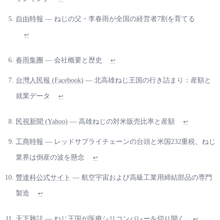
自由時報
— ねじの父・李春雨が全国の経営者7割を育てる
↩
春雨集團
— 会社概要と歴史
↩
台灣人民報 (Facebook)
— 北高雄ねじ王国の行き詰まり：産額と
就業データ
↩
民視新聞 (Yahoo)
— 高雄ねじの対米販売比率と産額
↩
工商時報
— レッドサプライチェーンの台頭と米国232重税、ねじ
業界は倒産の波を懸念
↩
豐達科公式サイト
— 航空宇宙および高級工業用締結部品の専門
製造
↩
天下雜誌
— ねじ王国が医療シリコンバレーを切り開く
↩