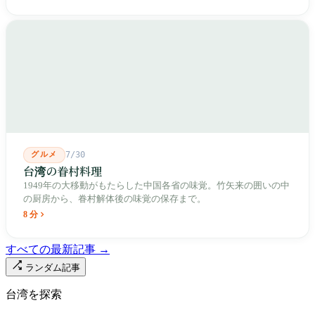
とした街路を引き、廟をその真ん中に置きました。1909年、日本
人は廟の向かいに市場を建て、1955年には陽明戯院が文林路に落
成し、1992年に豪大大鶏排が台中で発明され、1999年に士林へ進
出しました。2002年に戦後増築された屋根付き部分が撤去され、
2011年に新市場が開業し、地下フード街は朝から晩まで二交代で
人が入れ替わります。廟はいまも元の場所にありますが、その足
元では毎日二つの都市が交代で現れます。
グルメ
7/30
台湾の眷村料理
1949年の大移動がもたらした中国各省の味覚。竹矢来の囲いの中
の厨房から、眷村解体後の味覚の保存まで。
8 分
すべての最新記事 →
ランダム記事
台湾を探索