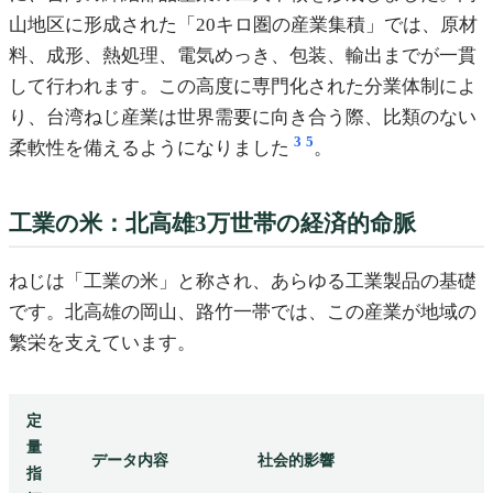
山地区に形成された「20キロ圏の産業集積」では、原材
料、成形、熱処理、電気めっき、包装、輸出までが一貫
して行われます。この高度に専門化された分業体制によ
り、台湾ねじ産業は世界需要に向き合う際、比類のない
3
5
柔軟性を備えるようになりました
。
工業の米：北高雄3万世帯の経済的命脈
ねじは「工業の米」と称され、あらゆる工業製品の基礎
です。北高雄の岡山、路竹一帯では、この産業が地域の
繁栄を支えています。
定
量
データ内容
社会的影響
指