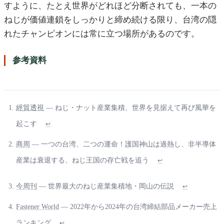
すように、たとえ世界がどれほど分断されても、一本の
ねじが価値連鎖をしっかりと締め続ける限り、台湾の隠
れたチャンピオンには常に立つ場所があるのです。
参考資料
經貿透視
— ねじ・ナット産業集積、世界を見据えて再び風華を
起こす
↩
商周
— 一つの台湾、二つの運命！護国神山は過熱し、非半導体
産業は衰退する、ねじ王国の存亡戦を追う
↩
今周刊
— 世界最大のねじ産業集積地・岡山の伝説
↩
Fastener World
— 2022年から2024年の台湾締結部品メーカー売上
ランキング
↩