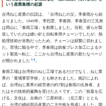
いう産業集積の起源
台湾ねじ産業の伝説は、「台湾ねじの父」李春雨から始
まりました。1949年、李烈雲、李春雨、李春堂の三兄弟
は岡山に「春雨工場」を創業しました。当初、彼らが製
造していたのは縫い針と自転車用チェーンでしたが、熱
処理技術が未熟だったため、チェーンは頻繁に切れまし
た。苦境に陥る中で、李春雨は鉄板プレス加工によるナ
ット製造へ転じ、ここから台湾ねじ産業の新たなページ
5
6
が開かれました
。
春雨工場は台湾初のねじ工場であるだけでなく、ねじ業
界の「黄埔軍官学校」とも称されました。統計によれ
ば、台湾ねじ業界の経営者の約7割は春雨の出身者、ま
たはその技術的薫陶を受けた人々です。この「枝葉を広
げる」文化は、台南の「三星科技」（北三星）ととも
に、台湾の締結部品産業の二大中核を形成しました。岡