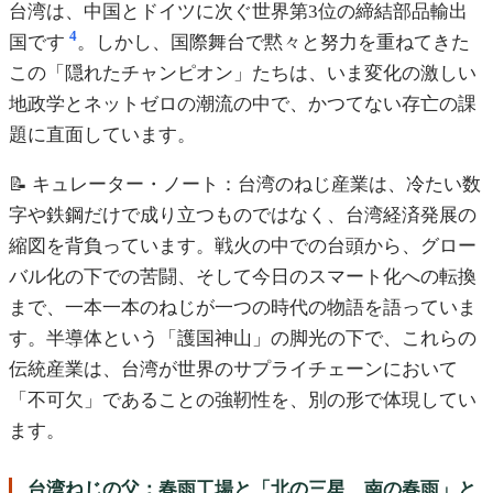
台湾は、中国とドイツに次ぐ世界第3位の締結部品輸出
4
国です
。しかし、国際舞台で黙々と努力を重ねてきた
この「隠れたチャンピオン」たちは、いま変化の激しい
地政学とネットゼロの潮流の中で、かつてない存亡の課
題に直面しています。
📝 キュレーター・ノート：台湾のねじ産業は、冷たい数
字や鉄鋼だけで成り立つものではなく、台湾経済発展の
縮図を背負っています。戦火の中での台頭から、グロー
バル化の下での苦闘、そして今日のスマート化への転換
まで、一本一本のねじが一つの時代の物語を語っていま
す。半導体という「護国神山」の脚光の下で、これらの
伝統産業は、台湾が世界のサプライチェーンにおいて
「不可欠」であることの強靭性を、別の形で体現してい
ます。
台湾ねじの父：春雨工場と「北の三星、南の春雨」と