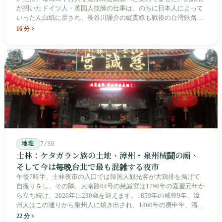
が招いたドイツ人・英国人技師の仕事は、のちに日本人によって
いったん白紙に戻され、長谷川謹介の縦貫線も戦後の台湾鉄路に
よって改名・改番されました。どの世代も前の世代の記録を脚注
16 分
へ押しやり、外国名はしだいに剥がれ落ちていきました。残った
のは台湾語の「黒頭仔」「火車仔」、莒光・自強・復興という政
治スローガン、そしてようやくプユマ・タロコの世代になって、
先住民族の地名が再びレールの上に敷き戻されたのです。
地理
7/30
士林：ケタガラン族の土地、漳州・泉州械闘の廟、
そして今は毎晩台北で最も混雑する夜市
午後7時半、士林夜市の入口では韓国人観光客が大鶏排を掲げて
自撮りをし、その隣、大南路84号の慈諴宮は1796年の嘉慶元年か
ら立ち続け、2026年に230歳を迎えます。1859年の咸豊9年、漳
州人はこの通りから泉州人に焼き出され、1860年の庚申年、潘永
清は下樹林に大東路・大南路・大西路・大北路という四本の整然
22 分