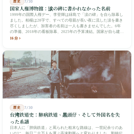
歴史
7/30
国家人権博物館：涙の碑に書かれなかった名前
1999年の国際人権デー、李登輝は緑島で「涙の碑」を自ら除幕し
ました。柏楊は28字で、すべての母親が長い夜に流した涙を書き
尽くしましたが、加害者の名前は一人も書きませんでした。6年
の準備、2018年の看板除幕、2025年の予算凍結。国家が自ら建
て、自らが行ったことを記念する博物館です。しかし解厳から39
16 分
年、一人の加害者も司法裁判を受けていません。
歴史
7/30
台湾鉄道史：肺病鉄道、黒頭仔、そして外国名を失
った系譜
日本人に「肺病鉄道」と罵られた粗末な路線は、一世紀余りのあ
いだに、毎日二十万人を運ぶ高速動脈へと変わりました。劉銘伝