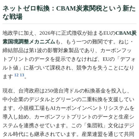
ネットゼロ転換：CBAM炭素関税という新た
な戦場
地政学に加え、2026年に正式徴収が始まるEUの
CBAM炭
素国境調整メカニズム
も、もう一つの難関です。ねじ・
締結部品は第1波の影響対象製品であり、カーボンフッ
トプリントのデータを提示できなければ、EUの「デフォ
ルト値」に基づいて課税され、競争力を失うことになり
12
13
ます
。
現在、台湾政府は250億台湾ドルの転換基金を投入し、
中小企業のデジタルとグリーンの二重転換を支援してい
ます。小規模工場もAIカーボンインベントリシステムを
導入し始め、カーボンフットプリントのデータと生産シ
ステムを連携させています。この「集団戦」文化はデジ
タル時代にも継承されています。産業連盟を通じて共同