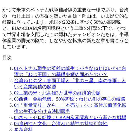
かつて米軍のベトナム戦争補給線の重要な一環であり、台湾
の「ねじ王国」の基礎を築いた高雄・岡山は、いま歴史的な
岐路に立っています。米国の232条に基づく50%の高関税
と、EUのCBAM炭素国境税という二重の打撃の下で、かつ
て世界市場を支配したこの隠れたチャンピオンたちは、半導
体産業の脚光の陰で、しなやかな転換の新たな章を書こうと
しています。
目次
01
ベトナム戦争の英雄の誕生：小さなねじはいかに台
湾の「ねじ王国」の基礎を締め固めたのか？
台湾ねじの父：春雨工場と「北の三星、南の春雨」と
いう産業集積の起源
02
工業の米：北高雄3万世帯の経済的命脈
03
西進、金融危機、50%関税：ねじの町の存亡の岐路
04
「重量売り」から「一本売り」へ：高付加価値化転
換の生死を分ける時間競争
05
ネットゼロ転換：CBAM炭素関税という新たな戦場
06
強靭性と文化：台湾ねじ精神の持続可能性
参考資料