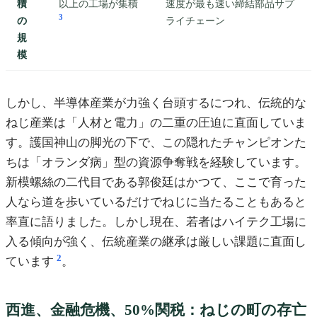
積
以上の工場が集積
速度が最も速い締結部品サプ
3
の
ライチェーン
規
模
しかし、半導体産業が力強く台頭するにつれ、伝統的な
ねじ産業は「人材と電力」の二重の圧迫に直面していま
す。護国神山の脚光の下で、この隠れたチャンピオンた
ちは「オランダ病」型の資源争奪戦を経験しています。
新模螺絲の二代目である郭俊廷はかつて、ここで育った
人なら道を歩いているだけでねじに当たることもあると
率直に語りました。しかし現在、若者はハイテク工場に
入る傾向が強く、伝統産業の継承は厳しい課題に直面し
2
ています
。
西進、金融危機、50%関税：ねじの町の存亡