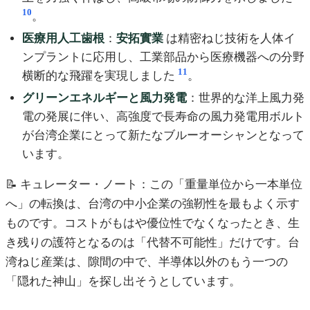
10
。
医療用人工歯根
：
安拓實業
は精密ねじ技術を人体イ
ンプラントに応用し、工業部品から医療機器への分野
11
横断的な飛躍を実現しました
。
グリーンエネルギーと風力発電
：世界的な洋上風力発
電の発展に伴い、高強度で長寿命の風力発電用ボルト
が台湾企業にとって新たなブルーオーシャンとなって
います。
📝 キュレーター・ノート：この「重量単位から一本単位
へ」の転換は、台湾の中小企業の強靭性を最もよく示す
ものです。コストがもはや優位性でなくなったとき、生
き残りの護符となるのは「代替不可能性」だけです。台
湾ねじ産業は、隙間の中で、半導体以外のもう一つの
「隠れた神山」を探し出そうとしています。