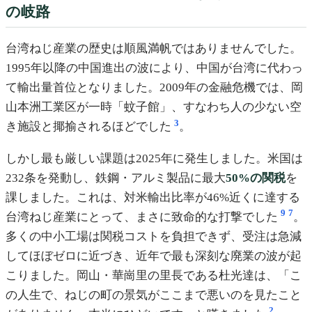
の岐路
台湾ねじ産業の歴史は順風満帆ではありませんでした。
1995年以降の中国進出の波により、中国が台湾に代わっ
て輸出量首位となりました。2009年の金融危機では、岡
山本洲工業区が一時「蚊子館」、すなわち人の少ない空
3
き施設と揶揄されるほどでした
。
しかし最も厳しい課題は2025年に発生しました。米国は
232条を発動し、鉄鋼・アルミ製品に最大
50%の関税
を
課しました。これは、対米輸出比率が46%近くに達する
9
7
台湾ねじ産業にとって、まさに致命的な打撃でした
。
多くの中小工場は関税コストを負担できず、受注は急減
してほぼゼロに近づき、近年で最も深刻な廃業の波が起
こりました。岡山・華崗里の里長である杜光達は、「こ
の人生で、ねじの町の景気がここまで悪いのを見たこと
2