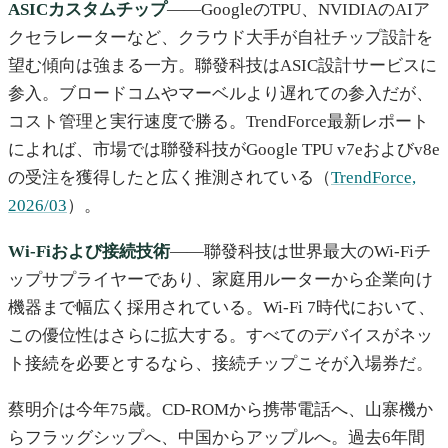
ASICカスタムチップ
——GoogleのTPU、NVIDIAのAIア
クセラレーターなど、クラウド大手が自社チップ設計を
望む傾向は強まる一方。聯發科技はASIC設計サービスに
参入。ブロードコムやマーベルより遅れての参入だが、
コスト管理と実行速度で勝る。TrendForce最新レポート
によれば、市場では聯發科技がGoogle TPU v7eおよびv8e
の受注を獲得したと広く推測されている（
TrendForce,
2026/03
）。
Wi-Fiおよび接続技術
——聯發科技は世界最大のWi-Fiチ
ップサプライヤーであり、家庭用ルーターから企業向け
機器まで幅広く採用されている。Wi-Fi 7時代において、
この優位性はさらに拡大する。すべてのデバイスがネッ
ト接続を必要とするなら、接続チップこそが入場券だ。
蔡明介は今年75歳。CD-ROMから携帯電話へ、山寨機か
らフラッグシップへ、中国からアップルへ。過去6年間