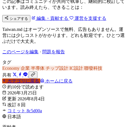
この記事はコミュニティが共同で執筆し、継続的に校訂して
います。読み終えたら、できることは：
編集・貢献する
運営を支援する
シェアする
Taiwan.md はオープンソースで無料、広告もありません。運
営には少しコストがかかります。どれも歓迎です。ひとつ選
ぶだけで大丈夫。
このページを編集
·
問題を報告
タグ
Economy
企業
半導体
チップ設計
IC設計
聯發科技
共有
カテゴリに戻る
ホームに戻る
約10分で読めます
2026年3月25日
更新 2026年8月4日
改訂 8 回
コミット 8c5d00a
日本語