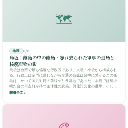
🗺️
地理
8/8
烏坵：離島の中の離島、忘れ去られた軍事の孤島と
核廃棄物の影
烏坵は台湾で最も偏遠な行政区であり、大坵・小坵から構成され
る。行政上は金門に属しながら交通の命脈は台中に繋がるこの孤
島は、かつて国共対峙の前線ゲリラ基地であった。本稿では烏坵
嶼灯台の再点灯が持つ主体性の意義、興化語文化の継承、そして
20年にわたる核廃棄物処分場選定をめぐる住民投票の論争を深く
閱讀全文
分析し、この辺境の島嶼が国家の物語の中で見せる孤独と韌性を
描く。
🎨