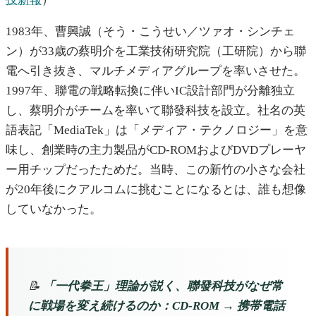
1983年、曹興誠（そう・こうせい／ツァオ・シンチェ
ン）が33歳の蔡明介を工業技術研究院（工研院）から聯
電へ引き抜き、マルチメディアグループを率いさせた。
1997年、聯電の戦略転換に伴いIC設計部門が分離独立
し、蔡明介がチームを率いて聯發科技を設立。社名の英
語表記「MediaTek」は「メディア・テクノロジー」を意
味し、創業時の主力製品がCD-ROMおよびDVDプレーヤ
ー用チップだったためだ。当時、この新竹の小さな会社
が20年後にクアルコムに挑むことになるとは、誰も想像
していなかった。
📝
「一代拳王」理論が説く、聯發科技がなぜ常
に戦場を変え続けるのか：CD-ROM → 携帯電話