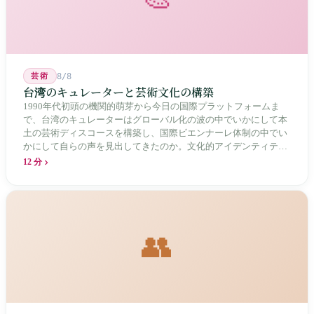
芸術
8/8
台湾のキュレーターと芸術文化の構築
1990年代初頭の機関的萌芽から今日の国際プラットフォームま
で、台湾のキュレーターはグローバル化の波の中でいかにして本
土の芸術ディスコースを構築し、国際ビエンナーレ体制の中でい
かにして自らの声を見出してきたのか。文化的アイデンティティ
と専門的制度の30年にわたる進化の歴史。
12 分
👥