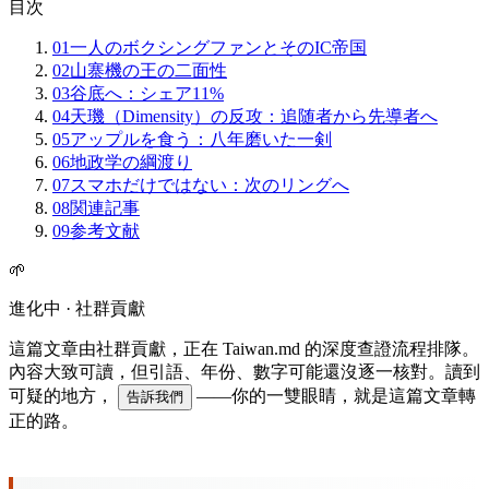
目次
01
一人のボクシングファンとそのIC帝国
02
山寨機の王の二面性
03
谷底へ：シェア11%
04
天璣（Dimensity）の反攻：追随者から先導者へ
05
アップルを食う：八年磨いた一剣
06
地政学の綱渡り
07
スマホだけではない：次のリングへ
08
関連記事
09
参考文献
🌱
進化中 · 社群貢獻
這篇文章由社群貢獻，正在 Taiwan.md 的深度查證流程排隊。
內容大致可讀，但引語、年份、數字可能還沒逐一核對。讀到
可疑的地方，
——你的一雙眼睛，就是這篇文章轉
告訴我們
正的路。