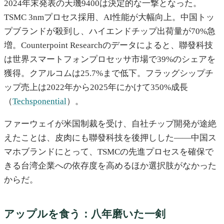
2024年末発表の天璣9400は決定的な一撃となった。
TSMC 3nmプロセス採用、AI性能が大幅向上。中国トッ
プブランドが殺到し、ハイエンドチップ出荷量が70%急
増。Counterpoint Researchのデータによると、聯發科技
は世界スマートフォンプロセッサ市場で39%のシェアを
獲得。クアルコムは25.7%まで低下。フラッグシップチ
ップ売上は2022年から2025年にかけて350%成長
（
Techsponential
）。
ファーウェイが米国制裁を受け、自社チップ開発が途絶
えたことは、皮肉にも聯發科技を後押しした——中国ス
マホブランドにとって、TSMCの先進プロセスを確保で
きる台湾企業への依存度を高めるほか選択肢がなかった
からだ。
アップルを食う：八年磨いた一剣