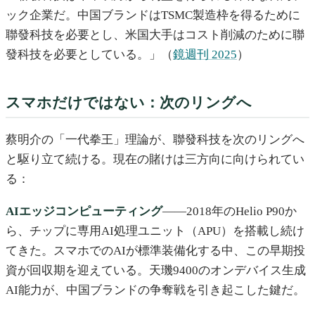
ック企業だ。中国ブランドはTSMC製造枠を得るために
聯發科技を必要とし、米国大手はコスト削減のために聯
發科技を必要としている。」（
鏡週刊 2025
）
スマホだけではない：次のリングへ
蔡明介の「一代拳王」理論が、聯發科技を次のリングへ
と駆り立て続ける。現在の賭けは三方向に向けられてい
る：
AIエッジコンピューティング
——2018年のHelio P90か
ら、チップに専用AI処理ユニット（APU）を搭載し続け
てきた。スマホでのAIが標準装備化する中、この早期投
資が回収期を迎えている。天璣9400のオンデバイス生成
AI能力が、中国ブランドの争奪戦を引き起こした鍵だ。