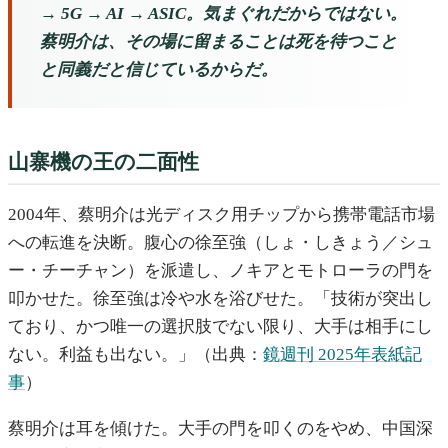
→ 5G → AI → ASIC。気まぐれだからではない。
蔡明介は、その場に留まることは死を待つこと
と同義だと信じているからだ。
山寨機の王の二面性
2004年、蔡明介は光ディスク用チップから携帯電話市場
への転進を決断。腹心の徐至強（しょ・しきょう／シュ
ー・チーチャン）を派遣し、ノキアとモトローラの門を
叩かせた。徐至強は冷や水を浴びせた。「技術が突出し
ており、かつ唯一の選択肢でない限り、大手は相手にし
ない。利益も出ない。」（出典：
鏡週刊 2025年表紙記
事
）
蔡明介は耳を傾けた。大手の門を叩くのをやめ、中国深