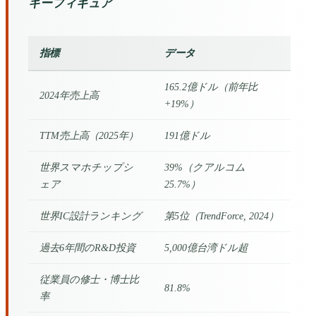
キーフィギュア
指標
データ
165.2億ドル（前年比
2024年売上高
+19%）
TTM売上高（2025年）
191億ドル
世界スマホチップシ
39%（クアルコム
ェア
25.7%）
世界IC設計ランキング
第5位（TrendForce, 2024）
過去6年間のR&D投資
5,000億台湾ドル超
従業員の修士・博士比
81.8%
率