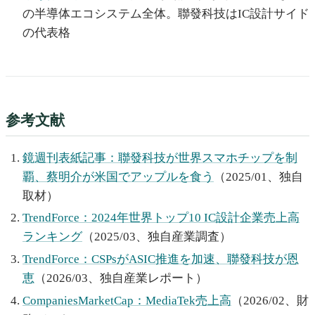
の半導体エコシステム全体。聯發科技はIC設計サイド
の代表格
参考文献
鏡週刊表紙記事：聯發科技が世界スマホチップを制
覇、蔡明介が米国でアップルを食う
（2025/01、独自
取材）
TrendForce：2024年世界トップ10 IC設計企業売上高
ランキング
（2025/03、独自産業調査）
TrendForce：CSPsがASIC推進を加速、聯發科技が恩
恵
（2026/03、独自産業レポート）
CompaniesMarketCap：MediaTek売上高
（2026/02、財