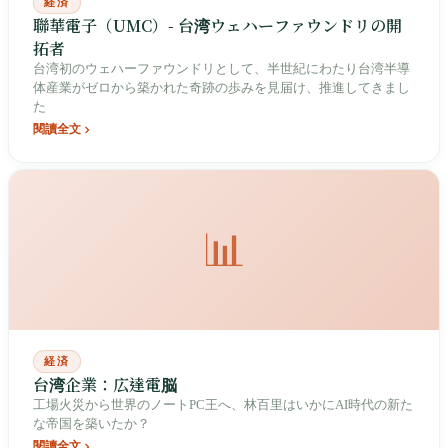
経済
聯華電子（UMC）- 台湾ウェハーファウンドリの開
拓者
台湾初のウェハーファウンドリとして、半世紀にわたり台湾半導
体産業がゼロから築かれた奇跡の歩みを見届け、推進してきまし
た
閱讀全文
📊
経済
台湾企業：広達電脳
工場火災から世界のノートPC王へ、林百里はいかにAI時代の新た
な帝国を築いたか？
閱讀全文