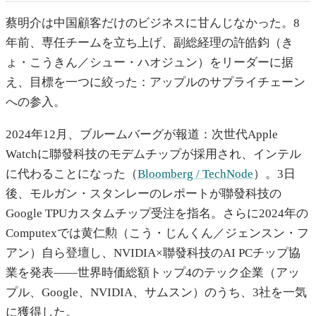
蔡明介は中国顧客だけのビジネスに甘んじなかった。8
年前、専任チームを立ち上げ、副総経理の許皓鈞（き
ょ・こうきん／シュー・ハオジュン）をリーダーに据
え、目標を一つに絞った：アップルのサプライチェーン
への参入。
2024年12月、ブルームバーグが報道：次世代Apple
Watchに聯發科技のモデムチップが採用され、インテル
に代わることになった（
Bloomberg / TechNode
）。3日
後、モルガン・スタンレーのレポートが聯發科技の
Google TPUカスタムチップ受注を指名。さらに2024年の
Computexでは黄仁勲（こう・じんくん／ジェンスン・フ
アン）自ら登壇し、NVIDIA×聯發科技のAI PCチップ協
業を発表——世界時価総額トップ4のテック企業（アッ
プル、Google、NVIDIA、サムスン）のうち、3社を一気
に獲得した。