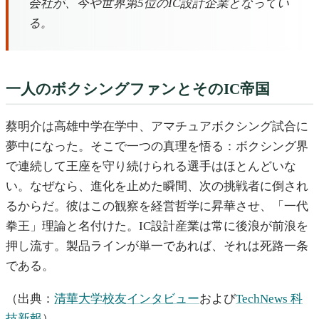
会社が、今や世界第5位のIC設計企業となってい
る。
一人のボクシングファンとそのIC帝国
蔡明介は高雄中学在学中、アマチュアボクシング試合に
夢中になった。そこで一つの真理を悟る：ボクシング界
で連続して王座を守り続けられる選手はほとんどいな
い。なぜなら、進化を止めた瞬間、次の挑戦者に倒され
るからだ。彼はこの観察を経営哲学に昇華させ、「一代
拳王」理論と名付けた。IC設計産業は常に後浪が前浪を
押し流す。製品ラインが単一であれば、それは死路一条
である。
（出典：
清華大学校友インタビュー
および
TechNews 科
技新報
）