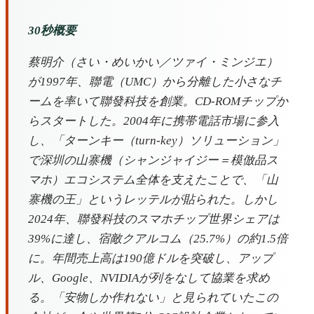
30秒概要
蔡明介（さい・めいかい／ツァイ・ミンジエ）
が1997年、聯電（UMC）から分離した小さなチ
ームを率いて聯發科技を創業。CD-ROMチップか
らスタートした。2004年に携帯電話市場に参入
し、「ターンキー（turn-key）ソリューション」
で深圳の山寨機（シャンジャイジー＝模倣品ス
マホ）エコシステム全体を支えたことで、「山
寨機の王」というレッテルが貼られた。しかし
2024年、聯發科技のスマホチップ世界シェアは
39%に達し、宿敵クアルコム（25.7%）の約1.5倍
に。年間売上高は190億ドルを突破し、アップ
ル、Google、NVIDIAが列をなして協業を求め
る。「安物しか作れない」と見られていたこの