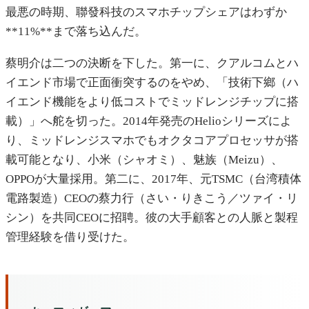
最悪の時期、聯發科技のスマホチップシェアはわずか
**11%**まで落ち込んだ。
蔡明介は二つの決断を下した。第一に、クアルコムとハ
イエンド市場で正面衝突するのをやめ、「技術下鄉（ハ
イエンド機能をより低コストでミッドレンジチップに搭
載）」へ舵を切った。2014年発売のHelioシリーズによ
り、ミッドレンジスマホでもオクタコアプロセッサが搭
載可能となり、小米（シャオミ）、魅族（Meizu）、
OPPOが大量採用。第二に、2017年、元TSMC（台湾積体
電路製造）CEOの蔡力行（さい・りきこう／ツァイ・リ
シン）を共同CEOに招聘。彼の大手顧客との人脈と製程
管理経験を借り受けた。