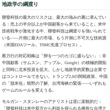
地政学の綱渡り
聯發科技の最大のリスクは、最大の強みの裏に潜んでい
る：売上の半分以上が中国顧客から来ていること。米中
技術戦争が激化する中、聯發科技は綱渡りを強いられて
いる——片側に最大の市場、もう片側に不可欠な技術源
（米国EDAツール、TSMC先進プロセス）。
蔡力行の対応戦略は「卵を一つのカゴに盛らない」：非
中国顧客（サムスン、アップル、Google）の積極的開拓
と同時に北米投資を拡大。しかし地政学的変数は企業で
はコントロールできない。トランプ2.0の関税政策、中国
の「脱米化」暗黙の了解、台湾海峡の緊張——いずれも
ゲームのルールを変えうる。
モルガン・スタンレーのアナリストは逆に楽観的だ：
「聯發科技は米中双方から利益を得られる稀有な台湾テ