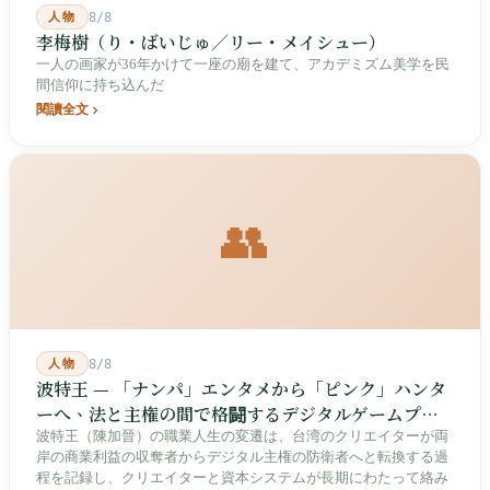
人物
8/8
李梅樹（り・ばいじゅ／リー・メイシュー）
一人の画家が36年かけて一座の廟を建て、アカデミズム美学を民
間信仰に持ち込んだ
閱讀全文
👥
人物
8/8
波特王 — 「ナンパ」エンタメから「ピンク」ハンタ
ーへ、法と主権の間で格闘するデジタルゲームプレ
イヤー
波特王（陳加晉）の職業人生の変遷は、台湾のクリエイターが両
岸の商業利益の収奪者からデジタル主権の防衛者へと転換する過
程を記録し、クリエイターと資本システムが長期にわたって絡み