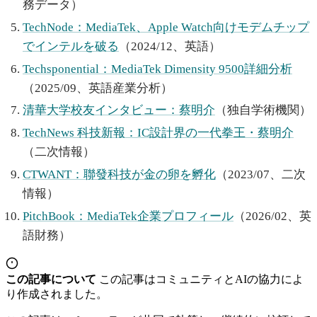
務データ）
TechNode：MediaTek、Apple Watch向けモデムチップ
でインテルを破る
（2024/12、英語）
Techsponential：MediaTek Dimensity 9500詳細分析
（2025/09、英語産業分析）
清華大学校友インタビュー：蔡明介
（独自学術機関）
TechNews 科技新報：IC設計界の一代拳王・蔡明介
（二次情報）
CTWANT：聯發科技が金の卵を孵化
（2023/07、二次
情報）
PitchBook：MediaTek企業プロフィール
（2026/02、英
語財務）
この記事について
この記事はコミュニティとAIの協力によ
り作成されました。