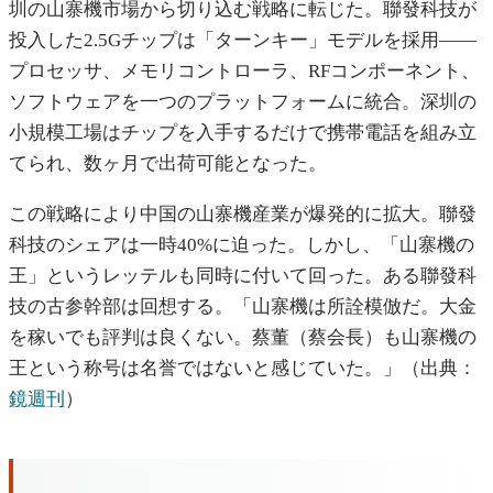
圳の山寨機市場から切り込む戦略に転じた。聯發科技が
投入した2.5Gチップは「ターンキー」モデルを採用——
プロセッサ、メモリコントローラ、RFコンポーネント、
ソフトウェアを一つのプラットフォームに統合。深圳の
小規模工場はチップを入手するだけで携帯電話を組み立
てられ、数ヶ月で出荷可能となった。
この戦略により中国の山寨機産業が爆発的に拡大。聯發
科技のシェアは一時40%に迫った。しかし、「山寨機の
王」というレッテルも同時に付いて回った。ある聯發科
技の古参幹部は回想する。「山寨機は所詮模倣だ。大金
を稼いでも評判は良くない。蔡董（蔡会長）も山寨機の
王という称号は名誉ではないと感じていた。」（出典：
鏡週刊
）