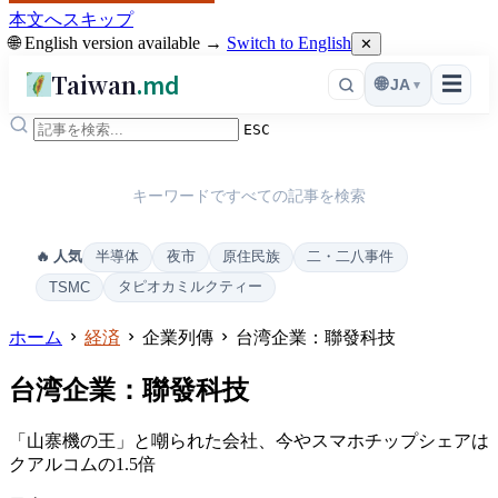
本文へスキップ
🌐 English version available →
Switch to English
✕
Taiwan
.md
☰
🌐
JA
▾
ESC
キーワードですべての記事を検索
半導体
夜市
原住民族
二・二八事件
🔥 人気
タピオカミルクティー
TSMC
ホーム
経済
企業列傳
台湾企業：聯發科技
台湾企業：聯發科技
「山寨機の王」と嘲られた会社、今やスマホチップシェアは
クアルコムの1.5倍