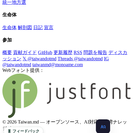
統一地方選
生命体
生命体
解剖図
日記
宣言
参加
概要
貢献ガイド
GitHub
更新履歴
RSS
問題を報告
ディスカ
ッション
𝕏 @taiwandotmd
Threads @taiwandotmd
IG
@taiwandotmd
taiwanmd@monoame.com
Webフォント提供：
© 2026 Taiwan.md — オープンソース、AI対応の台湾ナレッ
ジベース
🧬 フィードバック