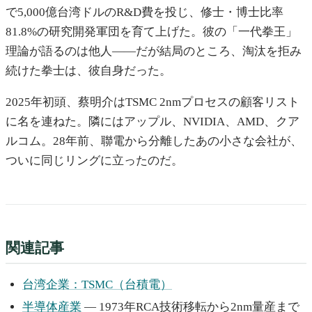
で5,000億台湾ドルのR&D費を投じ、修士・博士比率
81.8%の研究開発軍団を育て上げた。彼の「一代拳王」
理論が語るのは他人——だが結局のところ、淘汰を拒み
続けた拳士は、彼自身だった。
2025年初頭、蔡明介はTSMC 2nmプロセスの顧客リスト
に名を連ねた。隣にはアップル、NVIDIA、AMD、クア
ルコム。28年前、聯電から分離したあの小さな会社が、
ついに同じリングに立ったのだ。
関連記事
台湾企業：TSMC（台積電）
半導体産業
— 1973年RCA技術移転から2nm量産まで