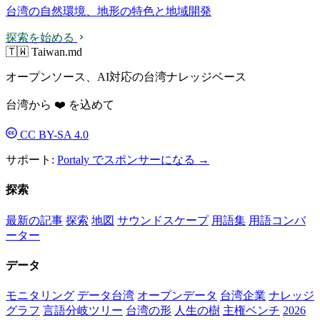
台湾の自然環境、地形の特色と地域開発
探索を始める
🇹🇼 Taiwan.md
オープンソース、AI対応の台湾ナレッジベース
台湾から ❤️ を込めて
CC BY-SA 4.0
サポート:
Portaly でスポンサーになる →
探索
最新の記事
探索
地図
サウンドスケープ
用語集
用語コンバ
ーター
データ
モニタリング
データ台湾
オープンデータ
台湾企業
ナレッジ
グラフ
言語分岐ツリー
台湾の形
人生の樹
主権ベンチ
2026