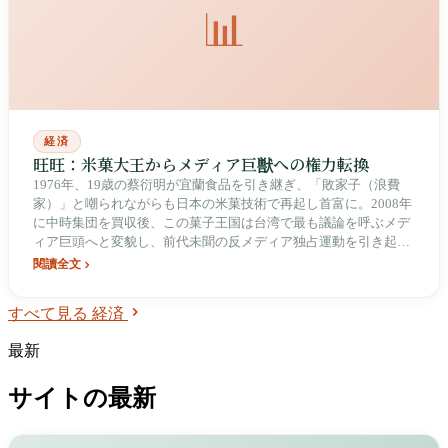
📊
経済
旺旺：米菓大王からメディア巨獣への権力転換
1976年、19歳の蔡衍明が宜蘭食品を引き継ぎ、「敗家子（浪費
家）」と嘲られながらも日本の米菓技術で再起し首富に。2008年
に中時集団を買収後、この菓子王国は台湾で最も議論を呼ぶメデ
ィア巨頭へと変貌し、前代未聞の反メディア独占運動を引き起こ
した。
閱讀全文
すべて見る 経済
最新
サイトの最新