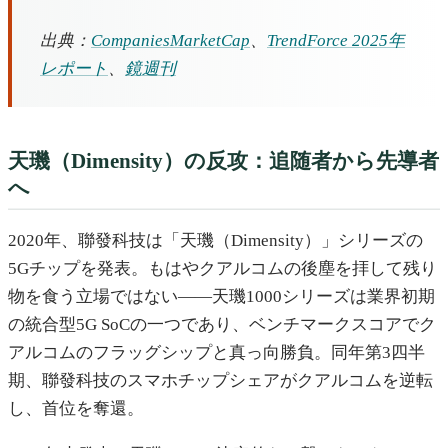
出典：
CompaniesMarketCap
、
TrendForce 2025年
レポート
、
鏡週刊
天璣（Dimensity）の反攻：追随者から先導者
へ
2020年、聯發科技は「天璣（Dimensity）」シリーズの
5Gチップを発表。もはやクアルコムの後塵を拝して残り
物を食う立場ではない——天璣1000シリーズは業界初期
の統合型5G SoCの一つであり、ベンチマークスコアでク
アルコムのフラッグシップと真っ向勝負。同年第3四半
期、聯發科技のスマホチップシェアがクアルコムを逆転
し、首位を奪還。