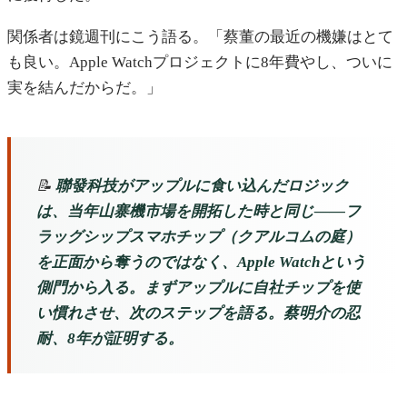
関係者は鏡週刊にこう語る。「蔡董の最近の機嫌はとて
も良い。Apple Watchプロジェクトに8年費やし、ついに
実を結んだからだ。」
📝
聯發科技がアップルに食い込んだロジック
は、当年山寨機市場を開拓した時と同じ——フ
ラッグシップスマホチップ（クアルコムの庭）
を正面から奪うのではなく、Apple Watchという
側門から入る。まずアップルに自社チップを使
い慣れさせ、次のステップを語る。蔡明介の忍
耐、8年が証明する。