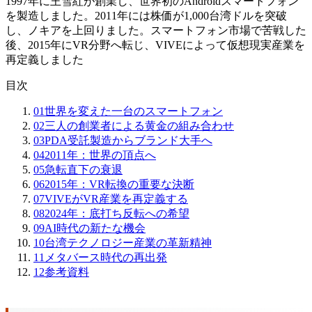
1997年に王雪紅が創業し、世界初のAndroidスマートフォン
を製造しました。2011年には株価が1,000台湾ドルを突破
し、ノキアを上回りました。スマートフォン市場で苦戦した
後、2015年にVR分野へ転じ、VIVEによって仮想現実産業を
再定義しました
目次
01
世界を変えた一台のスマートフォン
02
三人の創業者による黄金の組み合わせ
03
PDA受託製造からブランド大手へ
04
2011年：世界の頂点へ
05
急転直下の衰退
06
2015年：VR転換の重要な決断
07
VIVEがVR産業を再定義する
08
2024年：底打ち反転への希望
09
AI時代の新たな機会
10
台湾テクノロジー産業の革新精神
11
メタバース時代の再出発
12
参考資料