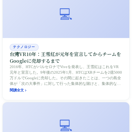
💻
テクノロジー
台湾VR10年：王雪紅が元年を宣言してからチームを
Googleに売却するまで
2016年、HTCがバルセロナでViveを発表し、王雪紅はこれをVR
元年と宣言した。9年後の2025年1月、HTCはXRチームを2億5000
万ドルでGoogleに売却した。その間に起きたことは、一つの島全
体が「次の大事件」に対して行った集体的な賭けと、集体的な熱
冷めである。
閱讀全文
💻