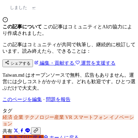
しました
↩
この記事について
この記事はコミュニティとAIの協力によ
り作成されました。
この記事はコミュニティが共同で執筆し、継続的に校訂して
います。読み終えたら、できることは：
編集・貢献する
運営を支援する
シェアする
Taiwan.md はオープンソースで無料、広告もありません。運
営には少しコストがかかります。どれも歓迎です。ひとつ選
ぶだけで大丈夫。
このページを編集
·
問題を報告
タグ
経済
企業
テクノロジー産業
VR
スマートフォン
イノベーシ
ョン
共有
カテゴリに戻る
ホームに戻る