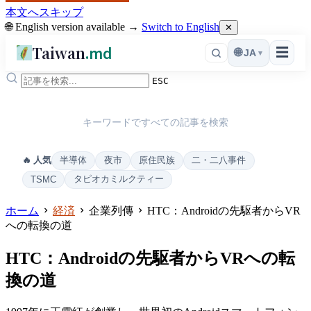
本文へスキップ
🌐 English version available →
Switch to English
✕
Taiwan
.md
☰
🌐
JA
▾
ESC
キーワードですべての記事を検索
半導体
夜市
原住民族
二・二八事件
🔥 人気
タピオカミルクティー
TSMC
ホーム
経済
企業列傳
HTC：Androidの先駆者からVR
への転換の道
HTC：Androidの先駆者からVRへの転
換の道