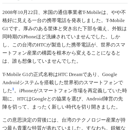
2008年10月22日、米国の通信事業者T-Mobileは、やや不
格好に見える一台の携帯電話を発表しました。T-Mobile
G1です。厚みのある筐体と突き出た下部を備え、外観は
同時期のiPhoneほど洗練されていませんでした。しか
し、この台湾のHTCが製造した携帯電話が、世界のスマ
ートフォン産業の構図を根本から変えることになると
は、誰も想像していませんでした。
T-Mobile G1の正式名称はHTC Dreamであり、Google
Androidシステムを搭載した世界初のスマートフォンで
1
した
。iPhoneがスマートフォン市場を再定義していた時
期に、HTCはGoogleとの協業を選び、Android陣営の先
陣を切って、まったく新しい時代を切り開きました。
この意思決定の背後には、台湾のテクノロジー産業が持
つ最も貴重な特質が表れていました。すなわち、鋭敏な