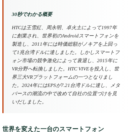
30秒でわかる概要
HTCは王雪紅、周永明、卓火土によって1997年
に創業され、世界初のAndroidスマートフォンを
製造し、2011年には時価総額がノキアを上回っ
て1兆台湾ドルに達しました。しかしスマートフ
ォン市場の競争激化によって衰退し、2015年に
VR分野へ転換しました。HTC VIVEを投入し、世
界三大VRプラットフォームの一つとなりまし
た。2024年にはEPSが7.21台湾ドルに達し、メタ
バースの潮流の中で改めて自社の位置づけを見
いだしました。
世界を変えた一台のスマートフォン