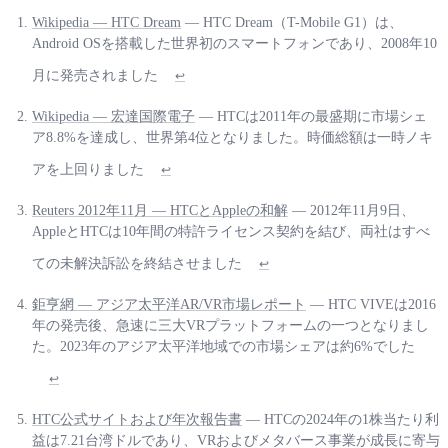
Wikipedia — HTC Dream
— HTC Dream（T-Mobile G1）は、
Android OSを搭載した世界初のスマートフォンであり、2008年10
月に発売されました
↩
Wikipedia — 宏達国際電子
— HTCは2011年の最盛期に市場シェ
ア8.8%を達成し、世界第4位となりました。時価総額は一時ノキ
アを上回りました
↩
Reuters 2012年11月 — HTCとAppleの和解
— 2012年11月9日、
AppleとHTCは10年間の特許ライセンス契約を結び、両社はすべ
ての未解決訴訟を終結させました
↩
鉅亨網 — アジア太平洋AR/VR市場レポート
— HTC VIVEは2016
年の発売後、急速に三大VRプラットフォームの一つとなりまし
た。2023年のアジア太平洋地域での市場シェアは約6%でした
↩
HTC公式サイトおよび年次報告書
— HTCの2024年の1株当たり利
益は7.21台湾ドルであり、VRおよびメタバース事業が成長に寄与