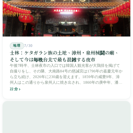
地理
7/30
士林：ケタガラン族の土地、漳州・泉州械闘の廟、
そして今は毎晩台北で最も混雑する夜市
午後7時半、士林夜市の入口では韓国人観光客が大鶏排を掲げて
自撮りをし、その隣、大南路84号の慈諴宮は1796年の嘉慶元年か
ら立ち続け、2026年に230歳を迎えます。1859年の咸豊9年、漳
州人はこの通りから泉州人に焼き出され、1860年の庚申年、潘永
清は下樹林に大東路・大南路・大西路・大北路という四本の整然
22 分
とした街路を引き、廟をその真ん中に置きました。1909年、日本
人は廟の向かいに市場を建て、1955年には陽明戯院が文林路に落
成し、1992年に豪大大鶏排が台中で発明され、1999年に士林へ進
出しました。2002年に戦後増築された屋根付き部分が撤去され、
2011年に新市場が開業し、地下フード街は朝から晩まで二交代で
人が入れ替わります。廟はいまも元の場所にありますが、その足
元では毎日二つの都市が交代で現れます。