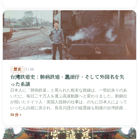
年、一人の加害者も司法裁判を受けていません。
歴史
7/30
台湾鉄道史：肺病鉄道、黒頭仔、そして外国名を失
った系譜
日本人に「肺病鉄道」と罵られた粗末な路線は、一世紀余りのあ
いだに、毎日二十万人を運ぶ高速動脈へと変わりました。劉銘伝
が招いたドイツ人・英国人技師の仕事は、のちに日本人によって
いったん白紙に戻され、長谷川謹介の縦貫線も戦後の台湾鉄路に
よって改名・改番されました。どの世代も前の世代の記録を脚注
16 分
へ押しやり、外国名はしだいに剥がれ落ちていきました。残った
のは台湾語の「黒頭仔」「火車仔」、莒光・自強・復興という政
治スローガン、そしてようやくプユマ・タロコの世代になって、
先住民族の地名が再びレールの上に敷き戻されたのです。