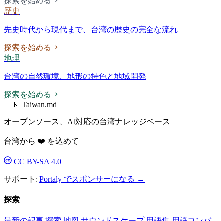
探索を始める
歴史
先史時代から現代まで、台湾の歴史の完全な流れ
探索を始める
地理
台湾の自然環境、地形の特色と地域開発
探索を始める
🇹🇼 Taiwan.md
オープンソース、AI対応の台湾ナレッジベース
台湾から ❤️ を込めて
CC BY-SA 4.0
サポート:
Portaly でスポンサーになる →
探索
最新の記事
探索
地図
サウンドスケープ
用語集
用語コンバ