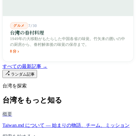
グルメ
7/30
台湾の眷村料理
1949年の大移動がもたらした中国各省の味覚。竹矢来の囲いの中
の厨房から、眷村解体後の味覚の保存まで。
8 分
すべての最新記事 →
ランダム記事
台湾を探索
台湾をもっと知る
概要
Taiwan.md について — 始まりの物語、チーム、ミッション