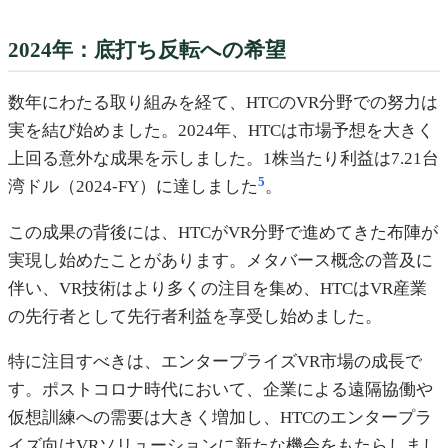
2024年：底打ち反転への希望
数年にわたる取り組みを経て、HTCのVR分野での努力は
実を結び始めました。2024年、HTCは市場予想を大きく
上回る意外な成果を示しました。1株当たり利益は7.21台
5
湾ドル（2024-FY）に達しました
。
この成果の背後には、HTCがVR分野で進めてきた布陣が
実現し始めたことがあります。メタバース概念の普及に
伴い、VR技術はより多くの注目を集め、HTCはVR産業
の先行者として先行者利益を享受し始めました。
特に注目すべきは、エンタープライズVR市場の成長で
す。ポストコロナ時代において、企業による遠隔協働や
仮想訓練への需要は大きく増加し、HTCのエンタープラ
イズ向けVRソリューションに新たな機会をもたらしまし