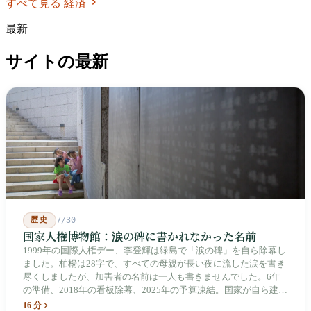
すべて見る 経済
最新
サイトの最新
歴史
7/30
国家人権博物館：涙の碑に書かれなかった名前
1999年の国際人権デー、李登輝は緑島で「涙の碑」を自ら除幕し
ました。柏楊は28字で、すべての母親が長い夜に流した涙を書き
尽くしましたが、加害者の名前は一人も書きませんでした。6年
の準備、2018年の看板除幕、2025年の予算凍結。国家が自ら建
て、自らが行ったことを記念する博物館です。しかし解厳から39
16 分