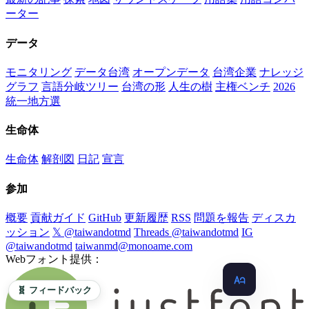
ーター
データ
モニタリング
データ台湾
オープンデータ
台湾企業
ナレッジ
グラフ
言語分岐ツリー
台湾の形
人生の樹
主権ベンチ
2026
統一地方選
生命体
生命体
解剖図
日記
宣言
参加
概要
貢献ガイド
GitHub
更新履歴
RSS
問題を報告
ディスカ
ッション
𝕏 @taiwandotmd
Threads @taiwandotmd
IG
@taiwandotmd
taiwanmd@monoame.com
Webフォント提供：
🧬 フィードバック