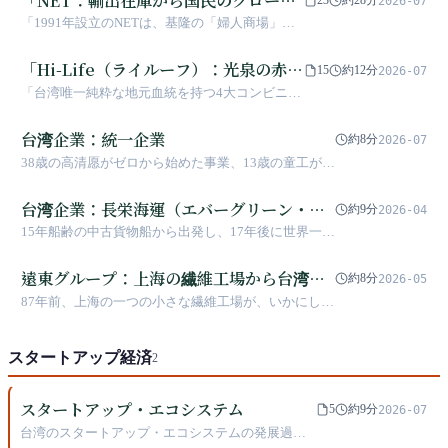
2026-07
ットへ、この最も神秘的な地元アパレ
「1991年設立のNETは、基隆の「婦人商場」の
ルブランド」
輸出在庫から創業し、ファストファッションと
の競争の中で30年間存続してきました。同社は
「Hi-Life（ライルーフ）：光泉の赤か
15
約12分
2026-07
全台湾で最も多くの店舗を持つ地元アパレルブ
ら聯邦の緑へ、台湾「コンビニエンス
「台湾唯一純粋な地元血統を持つ4大コンビニエ
ランドであるだけでなく、15年間にわたる「館
ストア第3位」の魂の闘い」
ンスストアの一つであるHi-Lifeは、7-ELEVENや
内寄付活動」や近年の基隆東岸広場の所有権争
FamilyMartとの熾烈な競争の中で、「年越し食
台湾企業：統一企業
いにより、台湾の人々にとって最も温かい商業
約8分
2026-07
品（お正月向け商品）」の先駆性と「デジタル
的な伝説となっています。」
38歳の高清愿がゼロから始めた事業、13歳の童工がい
変革」によって自己を確立してきました。2023
かにして6,576億円の収益帝国を築いたか
年の経営権交代という大きな転換点は、この35
台湾企業：長栄海運（エバーグリーン・マ
年続く老舗店の遺伝子にどのような変化をもた
約9分
2026-04
らすのでしょうか。」
リン）
15年船齢の中古貨物船から出発し、17年後に世界一に
登りつめた——そして創業者の遺言が、帝国の亀裂を
引き裂いた
遠東グループ：上海の繊維工場から台湾最
約8分
2026-05
多様な商業帝国へ
87年前、上海の一つの小さな繊維工場が、いかにして
10の産業に跨ぎ、総資産3兆台湾ドル超の台湾商業帝
国へと発展したのか。遠東グループの歴史は、台湾企
スタートアップ経済
業の栄光から政治的リスクに至るまでの全軌跡を証言
2
している
スタートアップ・エコシステム
5
約9分
2026-07
台湾のスタートアップ・エコシステムの発展過程