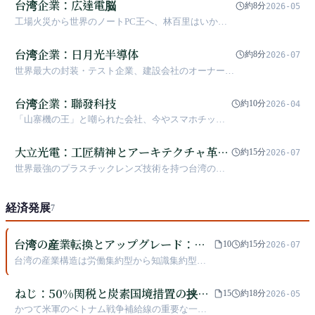
台湾企業：広達電脳
約8分
2026-05
工場火災から世界のノートPC王へ、林百里はいかに
AI時代の新たな帝国を築いたか？
台湾企業：日月光半導体
約8分
2026-07
世界最大の封装・テスト企業、建設会社のオーナーが
なぜ半導体に転身したのか？
台湾企業：聯發科技
約10分
2026-04
「山寨機の王」と嘲られた会社、今やスマホチップ
シェアはクアルコムの1.5倍
大立光電：工匠精神とアーキテクチャ革命
約15分
2026-07
の交差点
世界最強のプラスチックレンズ技術を持つ台湾の隠
れたチャンピオンは、なぜ技術的に最もリードして
いた時に中国の競合にiPhoneの注文を奪われたの
経済発展
か？
7
台湾の産業転換とアップグレード：製
10
約15分
2026-07
造大国からイノベーション強国へ
台湾の産業構造は労働集約型から知識集約型へ
移行し、「5+2産業イノベーション計画」や「6
大核心戦略産業」などの政策を通じて、伝統的
ねじ：50%関税と炭素国境措置の挟撃
15
約18分
2026-05
製造業のアップグレードと新興産業の発展を推
下における台湾の隠れたチャンピオン
かつて米軍のベトナム戦争補給線の重要な一環
進している。