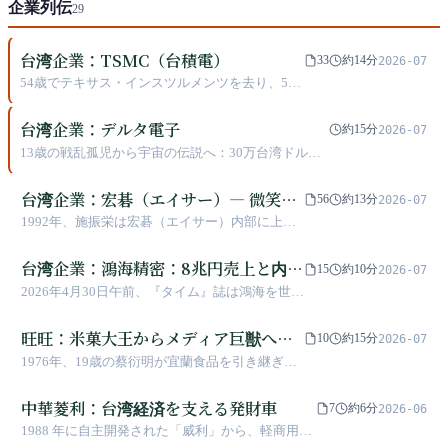
企業列伝
29
台湾企業：TSMC（台積電）
33
約14分
2026-07
54歳でテキサス・インスツルメンツを去り、56
歳でTSMC（台積電）を創業した張忠謀（ちょ
う・ちゅうぼう／モリス・チャン）は、それま
台湾企業：デルタ電子
約15分
2026-07
でに3度の逃亡と6つの都市での暮らしを経験し
13歳の戦乱孤児から宇宙の伝説へ：30万台湾ドルで
た。38年後の2026年第1四半期、TSMCの単四半
世界の電力産業を再定義した男
期売上は359億ドル。台風が頻発し、水と電力が
台湾企業：宏碁（エイサー）― 微笑曲
不足するこの島が、人類のデジタル文明の心臓
56
約13分
2026-07
を築き上げた——だが、この心臓が大きくなれ
線を描いた人物が、両端に立つのは最
1992年、施振栄は宏碁（エイサー）内部に上向
ばなるほど、この島がその代償を負い続けられ
も困難である
きのカーブを描き、台湾の製造業全体に告げ
るかは、ますます不透明になっている。
た。付加価値が最も低い組立の中段に留まる
台湾企業：鴻海精密：8兆円売上と内部
15
約10分
2026-07
な、研究開発とブランドの両端へ進めと。この
反腐敗戦争の同一の貸借対照表
2026年4月30日午前、『タイム』誌は鴻海を世界
言葉は台湾に30年間の影響を与えた。しかし、
で最も影響力のある100社に選出した。同日夕
カーブを描いた人物自身がブランドの端へ突き
方、検察捜査官が鴻海土城工場に捜索令状を持
旺旺：米菓大王からメディア巨獣への
進む道で3度の大転倒を喫する――2000年には強
10
約15分
2026-07
って踏み入れた。1974年に母親が標会（無尽
制的な大分社、2011年には世界第2位を達成した
権力転換
1976年、19歳の蔡衍明が宜蘭食品を引き継ぎ、
講）で集めた10万元から、2025年にクラウドネ
後に在庫が爆発、2013年には1年間で205億の赤
「敗家子（浪費家）」と嘲られながらも日本の
ットワークがコンシューマーエレクトロニクス
字を計上し、68歳の創業者の復帰を余儀なくさ
米菓技術で再起し首富に。2008年に中時集団を
中華菱利：台湾経済を支える発財車
を上回る8兆円の売上に至るまで、鴻海にとって
7
約6分
2026-06
れた。そして、当年切り離され最も期待されて
買収後、この菓子王国は台湾で最も議論を呼ぶ
最も管理が難しいのは地政学でもAIサーバーラ
1988 年に自主開発された「威利」から、軽商用車
いなかった代工業体の小規模企業・緯創（ウィ
メディア巨頭へと変貌し、前代未聞の反メディ
ックの出荷ペースでもなく、自社の人間であ