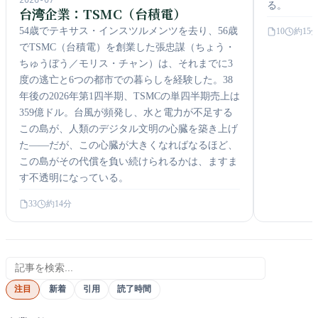
2026-07
る。
台湾企業：TSMC（台積電）
54歳でテキサス・インスツルメンツを去り、56歳
10
約15
でTSMC（台積電）を創業した張忠謀（ちょう・
ちゅうぼう／モリス・チャン）は、それまでに3
度の逃亡と6つの都市での暮らしを経験した。38
年後の2026年第1四半期、TSMCの単四半期売上は
359億ドル。台風が頻発し、水と電力が不足する
この島が、人類のデジタル文明の心臓を築き上げ
た——だが、この心臓が大きくなればなるほど、
この島がその代償を負い続けられるかは、ますま
す不透明になっている。
33
約14分
このカテゴリを検索
注目
新着
引用
読了時間