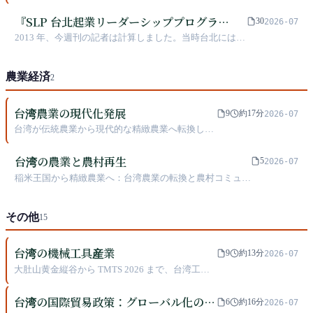
を、初期の課題から現在のアクセラレーター、ベ
ンチャーキャピタル環境、ユニコーン追求まで概
『SLP 台北起業リーダーシッププログラ
30
2026-07
観します
ム』：6,000 元で始まった講座が、58,000
2013 年、今週刊の記者は計算しました。当時台北には
元に値上がりしてもなお人手不足
「創業リーダーシッププログラム」と呼ばれる訓練キャ
ンプがあり、受講料は新台币6,000元でした。これは 17
農業経済
回の講義（うち 3 回はフルデイ・ワークショップ）を含
2
んでおり、時間当たりのコストは 100 元以下に収まりま
す。それから十四年後の現在では、同じプログラムが百
台湾農業の現代化発展
9
約17分
2026-07
人以上が争う三十人の枠を持つ組織化されたコミュニテ
台湾が伝統農業から現代的な精緻農業へ転換した
ィとなり、費用は六万近くに達しています。しかし公式
過程を考察し、有機農業、農村再生、レクリエー
サイトでの表現はずっと「全額を受講生へ」というもの
ション農業などの革新的な発展モデルを含めて論
です。これは台湾スタートアップ界隈で、人情と実用主
台湾の農業と農村再生
5
2026-07
じます
義によって支えられてきた互助の歴史です。
稲米王国から精緻農業へ：台湾農業の転換と農村コミュニ
ティ再生の物語
その他
15
台湾の機械工具産業
9
約13分
2026-07
大肚山黄金縦谷から TMTS 2026 まで、台湾工具
機産業のレジリエンス、崩壊、再生、そして2024
年に世界第5位から第7位に転落した構造的焦慮に
台湾の国際貿易政策：グローバル化の波
6
約16分
2026-07
ついて。