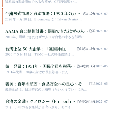
の中でポジションを模索する
貿易志向型経済体である台湾が、CPTPP加盟や新
南向政策など多元化した貿易戦略を推進し、地政
学的制約の下で国際経貿空間の突破を図る。
台湾株式市場と資本市場：1990 年の万点
約16分
2026-07
崩落から 2026 年の世界第 6 位へ、資産の
2026 年 4 月 28 日、Bloomberg に「Taiwan Overtakes
44% を一銘柄に託す島
Canada」という見出しが流れました。1990 年の万点
崩落で 16 万人の退職金を失わせた島は、36 年後に
AAMA 台北搖籃計畫：退職できたはずの人々
39
2026-07
世界第 6 位の株式市場へと上り詰めました。ただし
が、最も遅い方法で技術を伝えていく
2012年、退職できたはずの人々が台北の小さな部屋に座
時価総額 4.47 兆米ドルのうち、半分近くが一社の半
り、起業家に2年間寄り添うことを約束しました：株式を
導体企業に集中しています。
取らず、日常業務に口出しせず、ただ技術を伝えるだ
台湾上位 50 大企業：「護国神山」が
31
約18分
2026-07
け。13年15期、名簿にはAppier、社企流、Portalyなどが
一枚の表を支え、単一障害点を抱える
2026 年 5 月 19 日、TSMC 一社の時価総額は台
名を連ねますが、創業者はまだ道半ばだと語ります。最
国家も支えています
湾加権指数全体の 31.51%、台湾株式市場の総時
も遅い継承は仕組みの中に書かれており、近道では真似
価総額の約 4 割を占めました。上位 50 社を合計
統一発票：1951年、国民全員を税務稽
できません。壁に掛けられた名前の多くは、今も道の途
24
約14分
2026-05
すると一つの GDP を支えますが、そのうち一社
中にいます。
查員に変えたあの一枚の紙
1951年元旦、38歳の財政庁長任顕群（にん・け
だけでこの GDP の運命を左右しています。電子
んぐん／レン・シェンチュン）が抽選番号を領
産業 36%、金融 25%、伝統産業 10%。いわゆる
収書に印刷し、消費者の欲望を利用して店舗が
義美：百年の頑固、食品安全への良心、そし
「電子・金融・伝統産業」の三本柱は、実際に
17
2026-05
申告しているかを監視させた結果、わずか1年で
は電子産業という一本の脚で身体の半分を支え
て社会との共存に向けた多面的実践
義美食品は、日治時代の大稲埕（たいとうてい）にあっ
営業税収を75%増加させた。70年以上経った
ています。寧夏夜市（ナイトマーケット）でジ
た「大安医院」の跡地で創業した菓子店です。高騰蛟と
今、この仕組みは発明者よりも、誕生時の威権
ェンスン・フアンと張忠謀が写真を撮ったあの
高志明の二代にわたる頑固な経営のもと、台湾の食品産
台湾の金融テクノロジー（FinTech）
統治よりも長く生き延びてきた——2024年に起
16
約12分
2026-07
夜から、凱旋三路で未明に 32 人の命が失われた
業の模範的存在へと成長しました。本記事では、伝統的
きたプログラムコード騒動によって、初めて
の発展
ウォール街の若き逸材が台湾へ戻り、モバイル
現場まで、このランキングは台湾にとって代替
な菓子製造から現代的な流通戦略、食品安全ロボット産
「このシステムはなぜまだ信頼に値するのか」
決済を立ち上げる。9年後、会社は差し押さえら
不能な脊椎であると同時に、最も脆弱な単一障