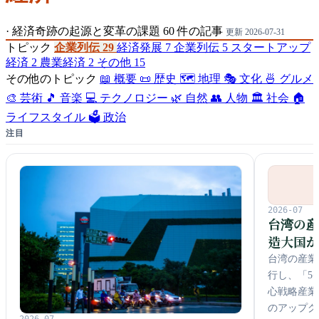
·
経済奇跡の起源と変革の課題
60 件の記事
更新 2026-07-31
トピック
企業列伝
29
経済発展
7
企業列伝
5
スタートアップ
経済
2
農業経済
2
その他
15
その他のトピック
📖 概要
📜 歴史
🗺️ 地理
🎭 文化
🍜 グルメ
🎨 芸術
🎵 音楽
💻 テクノロジー
🌿 自然
👥 人物
🏛️ 社会
🏠
ライフスタイル
🗳️ 政治
注目
2026-07
台湾の
造大国
台湾の産業
行し、「5
心戦略産業
のアップグ