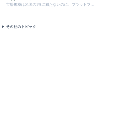
期には世界の生産額の約3分の1を占めていました
ー：2,300万人のフラグメント化された戦
市場規模は米国の1%に満たないのに、プラットフォ
場
ーム数はほぼ倍——台湾のクリエイターはどうやって
生き残っているのか？
その他のトピック