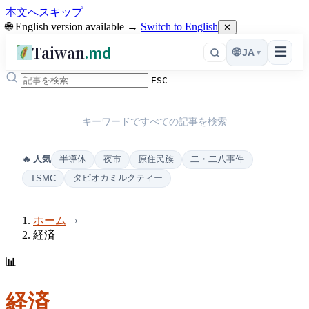
本文へスキップ
🌐 English version available →
Switch to English
✕
Taiwan
.md
☰
🌐
JA
▾
ESC
キーワードですべての記事を検索
半導体
夜市
原住民族
二・二八事件
🔥 人気
タピオカミルクティー
TSMC
ホーム
経済
📊
経済