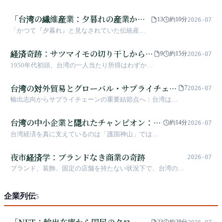
の存亡戦
であり、台湾の「ねじ王国」の基礎を築いた高
雄・岡山は、いま歴史的な岐路に立っていま
「台湾の繊維産業：夕暮れの産業から
13
約10分
2026-07
す。米国の232条に基づく50%の高関税と、EU
オリンピック機能服を支える隠れたチ
「かつて『夕暮れ』と見なされていた伝統産業
のCBAM炭素国境税という二重の打撃の下で、
ャンピオンへ」
が、ペットボトルや廃棄漁網、さらには工場排
かつて世界市場を支配したこの隠れたチャンピ
ガスを回収することで、2024年パリ五輪で世界
経済奇跡：サツマイモの切り干しから
オンたちは、半導体産業の脚光の陰で、しなや
9
約15分
2026-07
代表チームのサステナブルな戦闘服を支え、台
かな転換の新たな章を書こうとしています。
TSMCへ、二千万人が築いた逆転の物語
1950年代初頭、台湾の一人当たり所得はわずか百
湾の製造業のレジリエンス（回復力）という物
数十ドル、農家の娘にとっての「良い暮らし」は
語を転換させている。」
サツマイモの切り干しに三割の白米を混ぜたもの
台湾の対外貿易とグローバル・サプライチェー
7
2026-07
だった。四十年後、台湾の一人当たり所得は一万
ン
輸出志向からサプライチェーンの重要結節点へ：台湾はい
ドルを突破し、「アジア四小龍」の一角に名を連
かに米中対立の中で貿易優位を維持しているか
ねた。しかしこの逆転劇の出発点は加工輸出区で
台湾の中小企業と隠れたチャンピオン：
はなく、地券を機会に変えた土地改革だった——
約14分
2026-07
その間には、毎日12時間働く女工たち、全財産を
171万社の一見平凡な企業が支える経済の
台湾経済を真に支えているのは「護国神山」ではな
小さな工場に賭けた経営者たち、そして外貨準備
奇跡
く、一見平凡に見えながら79%の雇用を生み出す171
がわずか10億ドルしかないのに2000億ドルを投じ
万社の中小企業であり、その中には世界のニッチ市
夜市経済学：ブランドなき商業の奇跡
2026-07
た大博打があった。
場を掌握する隠れたチャンピオンが多数存在する。
ブランド、装飾、固定の店舗を持たない状況下で、台湾の夜
1960年代に職人がガレージで起業したところから、
市（ナイトマーケット）がいかにして年間産値約4000億の経
今日の精密製造王国へ。
済的奇跡を生み出したかを探る
企業列伝
5
「NET：輸出在庫から国民のクローゼ
23
約28分