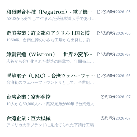
「上場せず、借金せず」の隠れたチャンピオンの物語
和碩聯合科技（Pegatron）- 電子機器
5
約8分
2026-05
受託製造の隠れたチャンピオン
ASUSから分社して生まれた受託製造大手であり、
iPhone、ゲーム機、ノートPCの背後にいる見えな
い製造者、「電子五哥」の一社です
奇美実業：許文龍のアクリル王国と博物
5
約8分
2026-05
館の夢
1960年、台南仁徳の小さな工場から出発し、許文
龍は生涯をかけてアジア最大級のABS材料王国を
築き上げ、さらに奇美博物館を創設して社会に還
緯創資通（Wistron）— 世界の変革を
5
約8分
2026-07
元しました。台湾企業が商業的成功と人文的配慮
牽引するEMSリーダー
宏碁から分社化された製造の巨擘で、年間売上高
を両立できることを証明しました。
は1兆台湾ドルを突破。2025年の最新報告によると
世界第2位のEMS企業に躍り出た。iPhoneおよび
聯華電子（UMC）- 台湾ウェハーファウ
5
約8分
2026-05
Dellパソコンの重要な製造パートナー
ンドリの開拓者
台湾初のウェハーファウンドリとして、半世紀に
わたり台湾半導体産業がゼロから築かれた奇跡の
歩みを見届け、推進してきました
台湾企業：富邦金控
約15分
2026-07
10人から60,000人へ：蔡家兄弟が60年で台湾最大の
金融帝国を築いた物語
台湾企業：巨大機械
約15分
2026-07
アメリカ大手ブランドに見捨てられた下請け工場か
ら、世界の自転車技術標準を策定する見えざる帝国
へ