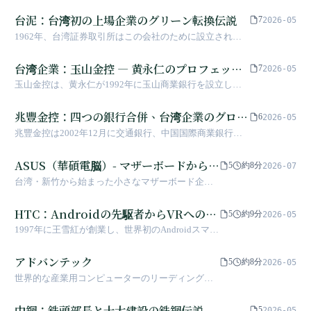
市場を二十年にわたり制覇した「菱利」まで、中
ストロン）は、AI時代において微笑カーブの頂
ア独占運動を引き起こした。
る。
華汽車はいかに日本の Minicab を現地化し、台湾
点に到達した。
台泥：台湾初の上場企業のグリーン転換伝説
7
2026-05
の街角で最も親しまれる経済の支柱へと発展させ
1962年、台湾証券取引所はこの会社のために設立され、
たのでしょうか。
証券コード1101は台湾株式市場の起源を象徴していま
す。辜家三代による76年間の経営のもと、台泥は一つ又
台湾企業：玉山金控 ― 黄永仁のプロフェッシ
7
2026-05
一つのセメントキルンで台湾の建設の奇跡を目撃し、今や
ョナル経営者銀行
玉山金控は、黄永仁が1992年に玉山商業銀行を設立した
カーボンニュートラル時代に挑むグリーン企業へと転換を
ことに始まります。台湾の戒厳令解除後の第一波新銀行設
遂げました。
立の潮流の中で、プロの金融人材が率い、財閥・家族に依
兆豐金控：四つの銀行合併、台湾企業のグロー
6
2026-05
存しない代表的存在です。黄男州は2008年に43歳で台湾
バル金融パートナー、2016年ニューヨーク罰
兆豐金控は2002年12月に交通銀行、中国国際商業銀行、
の金控史上最年少の総経理となり、2023年に創業者であ
金騒動
中興票券、倍利證券、中国産物保険の5機関が合併して設
る黄永仁から金控董事長の座を引き継ぎました。プロフェ
立されました。2006年に子会社の交銀と中国商銀が再編
ASUS（華碩電脳）- マザーボードから出
ッショナル経営者制度からデジタル金融革新まで、玉山は
5
約8分
2026-07
され、兆豐国際商業銀行が誕生しました。交通銀行の百年
30年以上にわたって独自の道を歩み、2024年には資産規
発したテクノロジー大手
台湾・新竹から始まった小さなマザーボード企業
の歴史と中国商銀の外貨業務の専門性を背景に、兆豐は台
模が2.8兆元に達し、台湾第3位の民間金控となりました。
が、世界第5位のパソコンブランドへと変貌した励
湾最大規模の海外支店網を構築し、台湾企業のグローバル
ましに満ちた伝奇
HTC：Androidの先駆者からVRへの転
展開における中核的な金融パートナーです。2016年にニ
5
約9分
2026-05
ューヨーク支店がマネー・ロンダリング防止規制の不備に
換の道
1997年に王雪紅が創業し、世界初のAndroidスマー
より米国当局から1億8,000万米ドル（約57億台湾元）の制
トフォンを製造しました。2011年には株価が1,000
裁金を科されました。これは台湾金融史上最大の海外規制
台湾ドルを突破し、ノキアを上回りました。スマ
アドバンテック
5
約8分
2026-05
事件です。
ートフォン市場で苦戦した後、2015年にVR分野へ
世界的な産業用コンピューターのリーディングカ
転じ、VIVEによって仮想現実産業を再定義しまし
ンパニーであり、台湾発のIoTスマートシステムの
た
先駆者
中鋼：鉄頭部長と十大建設の鉄鋼伝説
5
2026-05