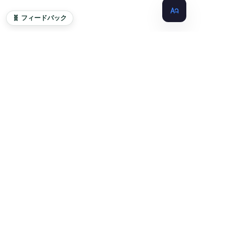
🧬 フィードバック
🇹🇼 Taiwan.md
オープンソース、AI対応の台湾ナレッジベース