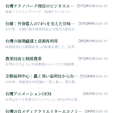
業に至るまで、その多面的な実践と、社会的責任とブラ
という問いが投げかけられるまで。
れ、口座残高は1,000元未満に。これは一人の物
害点でもあります。
台湾テクノパーク周辺のビジネスエリ
ンド神話における課題と転換について深く探ります。
13
約12分
2026-07
語ではなく、「開放」と「失制御」の間で揺れ
ア生態
南港ソフトウェアパーク、内湖テクノロジーパ
動く、この島全体のFinTechの10年間の歩みであ
ーク、新竹サイエンスパーク、中部サイエンス
る。
パーク、南部サイエンスパークの周辺レストラ
台糖：外貨収入の74%を支えた甘味帝
10
約8分
2026-05
ンがなぜランチのみとなり、ディナー営業が
国から、2025年に利益新高を記録する
2025年、台糖の税引後純利益は74億元の新高を記
次々と廃止されるのか。本記事では、通勤パタ
「本業離れ」の大地主へ
録しましたが、この百年企業はすでに砂糖販売で
ーン、BOT分区管理、そして残業文化の変化と
稼ぐ時代を過ぎています。日本統治時代の植民地
台湾の循環経済と資源再利用
いう3つの観点から台湾のテクノロジーコリドー
8
約14分
2026-07
経済の支柱から戦後の経済の生命線へ、砂糖から
における単峰性ビジネスエリア現象を分析し、
線形経済から循環経済への転換を通じて、台湾の
蘭花・バイオテクノロジー・循環型建築へと転身
2025年3月のLaLaport開業が三重路・園區街の伝
資源リサイクル、廃棄物処理、持続可能な発展モ
した台糖が「甘味」を再定義する軌跡を辿りま
統的なランチ店舗に与えた構造的インパクトを
デルを探ります
農業技術と精緻農業
す。
7
約11分
2026-05
追跡する。
台灣がどのように伝統農業からハイテク精緻農業
へ転換し、農業の奇跡を創造したか
全聯福利中心：黒く臭い福利社から台湾
5
約8分
2026-07
小売の王者への逆襲
1998年、林敏雄が66店舗の「黒く臭い」軍公教福
利站を引き継ぎ、「20％安く、利益2％」という鉄
の規律をもって、25年で1,200店舗へと拡大した。
台湾アニメーションOEM
約10分
2026-05
これは単なる小売革命にとどまらず、建設業界の
台湾はかつて世界のアニメーション外注の中心地で
大物が「譲利」の論理を用いて、スーパーマーケ
あり、宏広（ワンフィルム）カートゥーンがハリウ
ットを台湾人の生活に密着した高頻度プラットフ
ッドの名作アニメーション制作を一手に担い、最盛
台湾の自メディアクリエイターエコノミ
ォームへと変えた伝説である。
約8分
2026-05