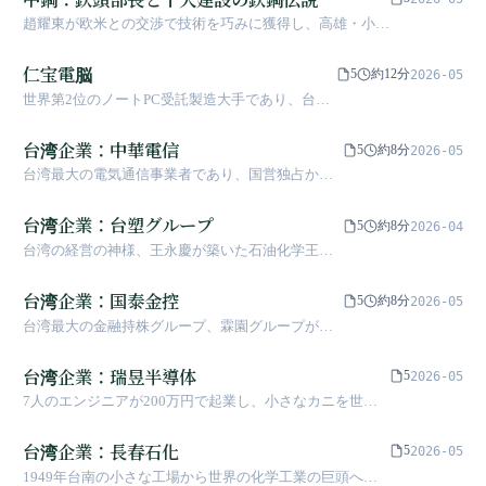
趙耀東が欧米との交渉で技術を巧みに獲得し、高雄・小港
で最初の白煙が立ち上ってから50年。中鋼は台湾の重工
業の背骨を築き上げ、十大建設の中で最も成功した明珠と
仁宝電脳
5
約12分
2026-05
なった
世界第2位のノートPC受託製造大手であり、台湾
ODM産業の重要な推進役
台湾企業：中華電信
5
約8分
2026-05
台湾最大の電気通信事業者であり、国営独占から
デジタルトランスフォーメーションを主導する企
業へ
台湾企業：台塑グループ
5
約8分
2026-04
台湾の経営の神様、王永慶が築いた石油化学王
国、台塑四宝の製造伝説
台湾企業：国泰金控
5
約8分
2026-05
台湾最大の金融持株グループ、霖園グループが築
いた金融帝国
台湾企業：瑞昱半導体
5
2026-05
7人のエンジニアが200万円で起業し、小さなカニを世界
中のあらゆるコンピュータに這い込ませた伝説の物語
台湾企業：長春石化
5
2026-05
1949年台南の小さな工場から世界の化学工業の巨頭へ。