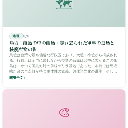
🗺️
地理
8/8
烏坵：離島の中の離島、忘れ去られた軍事の孤島と
核廃棄物の影
烏坵は台湾で最も偏遠な行政区であり、大坵・小坵から構成され
る。行政上は金門に属しながら交通の命脈は台中に繋がるこの孤
島は、かつて国共対峙の前線ゲリラ基地であった。本稿では烏坵
嶼灯台の再点灯が持つ主体性の意義、興化語文化の継承、そして
20年にわたる核廃棄物処分場選定をめぐる住民投票の論争を深く
閱讀全文
分析し、この辺境の島嶼が国家の物語の中で見せる孤独と韌性を
描く。
🎨