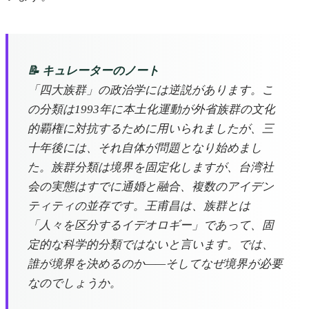
📝 キュレーターのノート
「四大族群」の政治学には逆説があります。こ
の分類は1993年に本土化運動が外省族群の文化
的覇権に対抗するために用いられましたが、三
十年後には、それ自体が問題となり始めまし
た。族群分類は境界を固定化しますが、台湾社
会の実態はすでに通婚と融合、複数のアイデン
ティティの並存です。王甫昌は、族群とは
「人々を区分するイデオロギー」であって、固
定的な科学的分類ではないと言います。では、
誰が境界を決めるのか——そしてなぜ境界が必要
なのでしょうか。