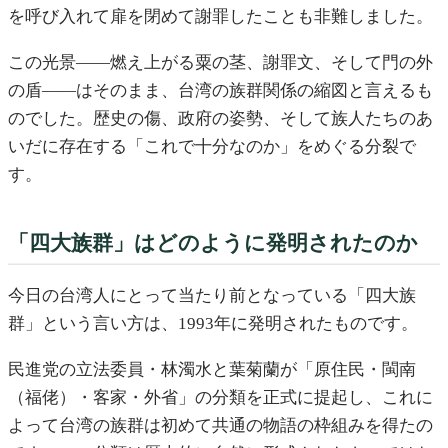
を呼び入れて扉を閉めて謝罪したことも非難しました。
この光景——燃え上がる粟の茎、謝罪文、そして門の外
の盾——はそのまま、台湾の族群関係の縮図と言えるも
のでした。歴史の傷、政府の姿勢、そして族人たちのあ
いだに存在する「これで十分なのか」をめぐる分裂で
す。
「四大族群」はどのように発明されたのか
今日の台湾人にとって当たり前となっている「四大族
群」という言い方は、1993年に発明されたものです。
民進党の立法委員・林濁水と葉菊蘭が「原住民・閩南
（福佬）・客家・外省」の分類を正式に提起し、これに
よって台湾の族群は初めて共通の物語の枠組みを得たの