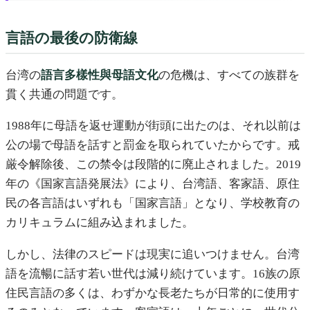
言語の最後の防衛線
台湾の
語言多樣性與母語文化
の危機は、すべての族群を
貫く共通の問題です。
1988年に母語を返せ運動が街頭に出たのは、それ以前は
公の場で母語を話すと罰金を取られていたからです。戒
厳令解除後、この禁令は段階的に廃止されました。2019
年の《国家言語発展法》により、台湾語、客家語、原住
民の各言語はいずれも「国家言語」となり、学校教育の
カリキュラムに組み込まれました。
しかし、法律のスピードは現実に追いつけません。台湾
語を流暢に話す若い世代は減り続けています。16族の原
住民言語の多くは、わずかな長老たちが日常的に使用す