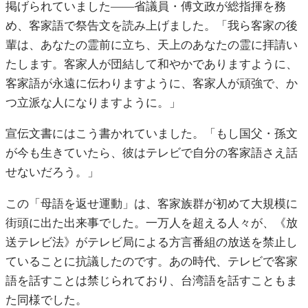
掲げられていました——省議員・傅文政が総指揮を務
め、客家語で祭告文を読み上げました。「我ら客家の後
輩は、あなたの霊前に立ち、天上のあなたの霊に拝請い
たします。客家人が団結して和やかでありますように、
客家語が永遠に伝わりますように、客家人が頑強で、か
つ立派な人になりますように。」
宣伝文書にはこう書かれていました。「もし国父・孫文
が今も生きていたら、彼はテレビで自分の客家語さえ話
せないだろう。」
この「母語を返せ運動」は、客家族群が初めて大規模に
街頭に出た出来事でした。一万人を超える人々が、《放
送テレビ法》がテレビ局による方言番組の放送を禁止し
ていることに抗議したのです。あの時代、テレビで客家
語を話すことは禁じられており、台湾語を話すこともま
た同様でした。