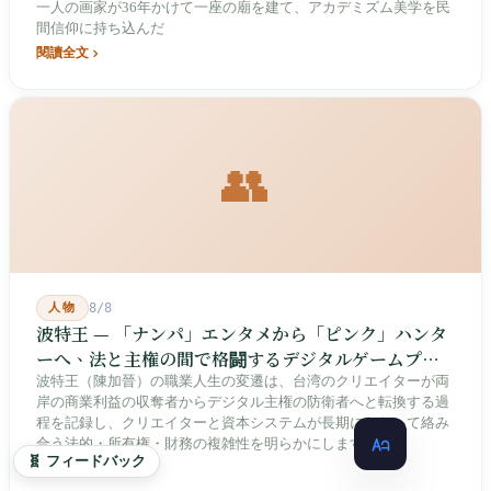
一人の画家が36年かけて一座の廟を建て、アカデミズム美学を民
間信仰に持ち込んだ
閱讀全文
👥
人物
8/8
波特王 — 「ナンパ」エンタメから「ピンク」ハンタ
ーへ、法と主権の間で格闘するデジタルゲームプレ
イヤー
波特王（陳加晉）の職業人生の変遷は、台湾のクリエイターが両
岸の商業利益の収奪者からデジタル主権の防衛者へと転換する過
程を記録し、クリエイターと資本システムが長期にわたって絡み
合う法的・所有権・財務の複雑性を明らかにします。
🧬 フィードバック
閱讀全文