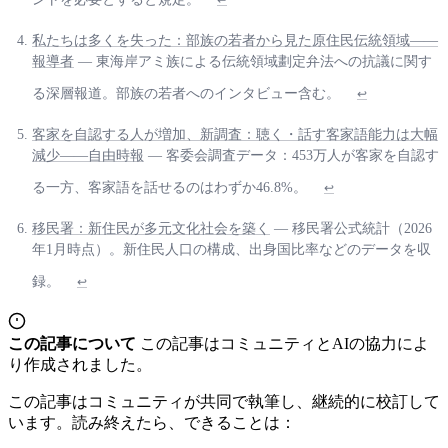
私たちは多くを失った：部族の若者から見た原住民伝統領域——
報導者
— 東海岸アミ族による伝統領域劃定弁法への抗議に関す
る深層報道。部族の若者へのインタビュー含む。
↩
客家を自認する人が増加、新調査：聴く・話す客家語能力は大幅
減少——自由時報
— 客委会調査データ：453万人が客家を自認す
る一方、客家語を話せるのはわずか46.8%。
↩
移民署：新住民が多元文化社会を築く
— 移民署公式統計（2026
年1月時点）。新住民人口の構成、出身国比率などのデータを収
録。
↩
この記事について
この記事はコミュニティとAIの協力によ
り作成されました。
この記事はコミュニティが共同で執筆し、継続的に校訂して
います。読み終えたら、できることは：