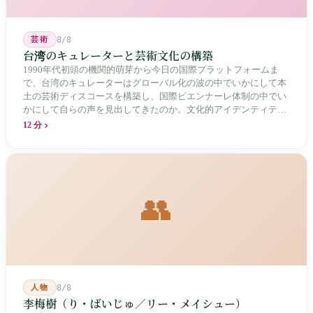
芸術
8/8
台湾のキュレーターと芸術文化の構築
1990年代初頭の機関的萌芽から今日の国際プラットフォームま
で、台湾のキュレーターはグローバル化の波の中でいかにして本
土の芸術ディスコースを構築し、国際ビエンナーレ体制の中でい
かにして自らの声を見出してきたのか。文化的アイデンティティ
と専門的制度の30年にわたる進化の歴史。
12 分
👥
人物
8/8
李梅樹（り・ばいじゅ／リー・メイシュー）