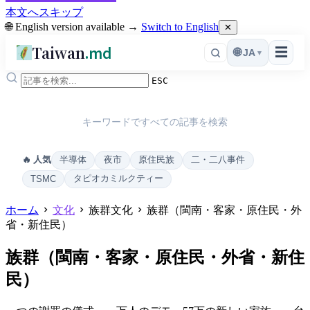
本文へスキップ
🌐 English version available →
Switch to English
✕
Taiwan
.md
☰
🌐
JA
▾
ESC
キーワードですべての記事を検索
半導体
夜市
原住民族
二・二八事件
🔥 人気
タピオカミルクティー
TSMC
ホーム
文化
族群文化
族群（閩南・客家・原住民・外
省・新住民）
族群（閩南・客家・原住民・外省・新住
民）