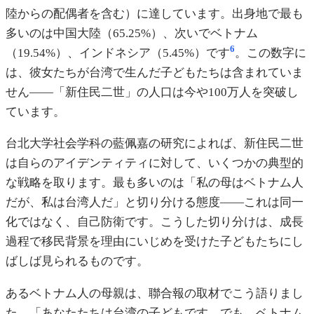
陸からの配偶者を含む）に達しています。出身地で最も
多いのは中国大陸（65.25%）、次いでベトナム
6
（19.54%）、インドネシア（5.45%）です
。この数字に
は、彼女たちが台湾で生んだ子どもたちは含まれていま
せん——「新住民二世」の人口は今や100万人を突破し
ています。
台北大学社会学科の藍佩嘉の研究によれば、新住民二世
は自らのアイデンティティに対して、いくつかの典型的
な戦略を取ります。最も多いのは「私の母はベトナム人
だが、私は台湾人だ」と切り分ける態度——これは同一
化ではなく、自己防衛です。こうした切り分けは、成長
過程で移民背景を理由にいじめを受けた子どもたちにし
ばしば見られるものです。
あるベトナム人の母親は、聯合報の取材でこう語りまし
た。「あなたたちは台湾の子どもです。でも、ベトナム