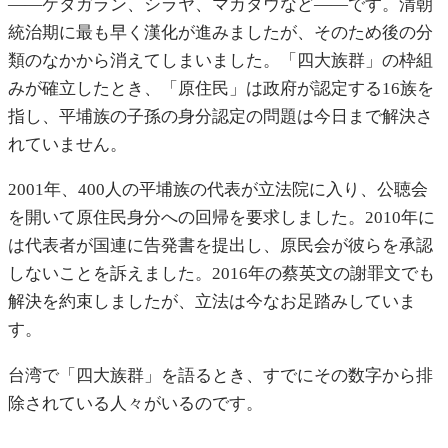
——ケタガラン、シラヤ、マカタウなど——です。清朝
統治期に最も早く漢化が進みましたが、そのため後の分
類のなかから消えてしまいました。「四大族群」の枠組
みが確立したとき、「原住民」は政府が認定する16族を
指し、平埔族の子孫の身分認定の問題は今日まで解決さ
れていません。
2001年、400人の平埔族の代表が立法院に入り、公聴会
を開いて原住民身分への回帰を要求しました。2010年に
は代表者が国連に告発書を提出し、原民会が彼らを承認
しないことを訴えました。2016年の蔡英文の謝罪文でも
解決を約束しましたが、立法は今なお足踏みしていま
す。
台湾で「四大族群」を語るとき、すでにその数字から排
除されている人々がいるのです。