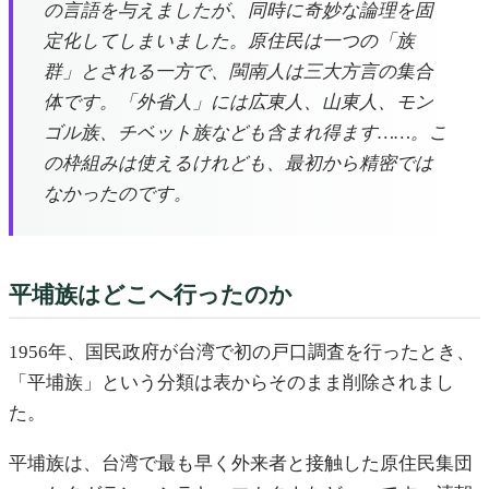
の言語を与えましたが、同時に奇妙な論理を固
定化してしまいました。原住民は一つの「族
群」とされる一方で、閩南人は三大方言の集合
体です。「外省人」には広東人、山東人、モン
ゴル族、チベット族なども含まれ得ます……。こ
の枠組みは使えるけれども、最初から精密では
なかったのです。
平埔族はどこへ行ったのか
1956年、国民政府が台湾で初の戸口調査を行ったとき、
「平埔族」という分類は表からそのまま削除されまし
た。
平埔族は、台湾で最も早く外来者と接触した原住民集団