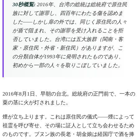
30秒概覧:
2016年、台湾の総統は総統府で原住民
族に対して謝罪し、四百年にわたる傷を認めま
した——しかし扉の外では、同じく原住民の人々
が盾で阻まれ、その謝罪を受け入れることを拒
否していました。台湾には五大族群（閩南・客
家・原住民・外省・新住民）がありますが、こ
の分類自体が1993年に発明されたものであり、
初めから一部の人々を取りこぼしていました。
2016年8月1日、早朝の台北。総統府の正門前で、一本の
粟の茎に火が灯されました。
煙が立ち上ります。これは原住民の儀式——煙によって
祖霊を呼び寄せ、その場に証人として立ち会わせるため
のものです。ブヌン族の長老・胡金娘は経国庁で酒を捧