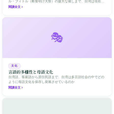
ル・フィトル（断食明け大祭）の盛大な催しまで、台湾は現在
「隠された祖先のルーツ」から「異郷の故郷」への信仰の再構築
閱讀全文
を経験しています。
🎭
文化
言語的多様性と母語文化
台湾語、客家語から原住民語まで、台湾は多言語社会の中でどの
ように母語文化を保存し発展させているのか
閱讀全文