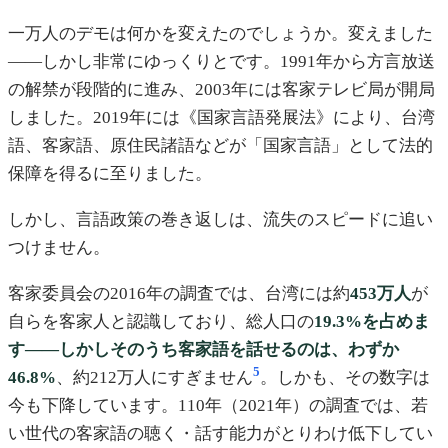
一万人のデモは何かを変えたのでしょうか。変えました
——しかし非常にゆっくりとです。1991年から方言放送
の解禁が段階的に進み、2003年には客家テレビ局が開局
しました。2019年には《国家言語発展法》により、台湾
語、客家語、原住民諸語などが「国家言語」として法的
保障を得るに至りました。
しかし、言語政策の巻き返しは、流失のスピードに追い
つけません。
客家委員会の2016年の調査では、台湾には約
453万人
が
自らを客家人と認識しており、総人口の
19.3%
を占めま
す——しかしそのうち客家語を話せるのは、わずか
5
46.8%
、約212万人にすぎません
。しかも、その数字は
今も下降しています。110年（2021年）の調査では、若
い世代の客家語の聴く・話す能力がとりわけ低下してい