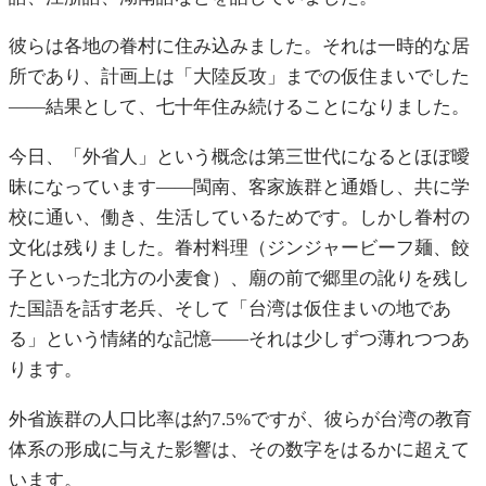
彼らは各地の眷村に住み込みました。それは一時的な居
所であり、計画上は「大陸反攻」までの仮住まいでした
——結果として、七十年住み続けることになりました。
今日、「外省人」という概念は第三世代になるとほぼ曖
昧になっています——閩南、客家族群と通婚し、共に学
校に通い、働き、生活しているためです。しかし眷村の
文化は残りました。眷村料理（ジンジャービーフ麺、餃
子といった北方の小麦食）、廟の前で郷里の訛りを残し
た国語を話す老兵、そして「台湾は仮住まいの地であ
る」という情緒的な記憶——それは少しずつ薄れつつあ
ります。
外省族群の人口比率は約7.5%ですが、彼らが台湾の教育
体系の形成に与えた影響は、その数字をはるかに超えて
います。