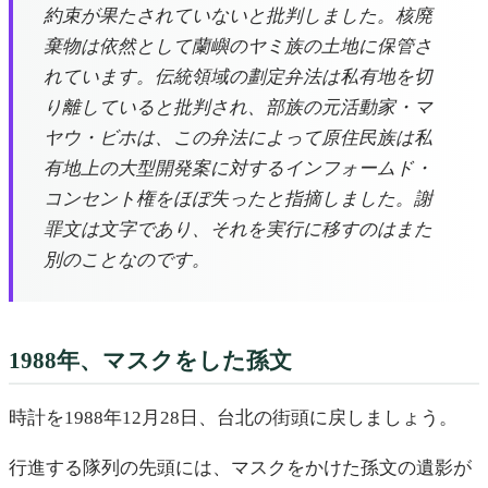
約束が果たされていないと批判しました。核廃
棄物は依然として蘭嶼のヤミ族の土地に保管さ
れています。伝統領域の劃定弁法は私有地を切
り離していると批判され、部族の元活動家・マ
ヤウ・ビホは、この弁法によって原住民族は私
有地上の大型開発案に対するインフォームド・
コンセント権をほぼ失ったと指摘しました。謝
罪文は文字であり、それを実行に移すのはまた
別のことなのです。
1988年、マスクをした孫文
時計を1988年12月28日、台北の街頭に戻しましょう。
行進する隊列の先頭には、マスクをかけた孫文の遺影が