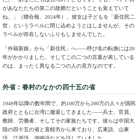
があなたたちの第二の故郷だということも覚えていて
ね。」（聯合報、2024年）。彼女は子どもを「新住民二
世」というラベルに閉じ込めようとはしませんが、その
ラベルが存在しないふりもしませんでした。
「外籍新娘」から「新住民」へ——呼び名の転換には20
年がかかりました。そしてこの二つの言葉が表している
のは、まったく異なる二つの人の見方なのです。
外省：眷村のなかの四十五の省
1949年以降の数年間で、約100万から200万の人々が国民
政府とともに台湾に撤退してきました——兵士、官員、
教師、労働者、そしてその家族たちです。彼らは中国大
陸の四十五の省と直轄市から来ており、広東語、山東
語、江浙語、湖南語などを話していました。