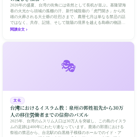
2026年の盛夏、台湾の街角には依然として長机が並ぶ。基隆望海
巷の火光から頭城の孤棚の汗、新竹城隍廟の「虎門開き」から民
雄の火葬される大士爺の壮烈さまで、農暦七月は単なる禁忌の話
ではなく、共存、記憶、そして陰陽の境界を越える島嶼の物語で
ある。
閱讀全文
🎭
文化
台湾におけるイスラム教：泉州の郭姓祖先から30万
人の移住労働者までの信仰のパズル
2025年、台湾のムスリム人口は30万人を突破し、この島のイスラ
ムの足跡は400年にわたり連なっています。鹿港の郭厝における
祭祖の禁忌から、台北駅の白黒格子模様のホールでのイド・ア