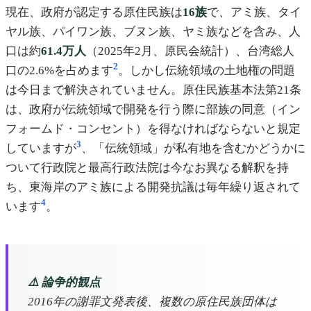
現在、政府が認定する原住民族は
16族
で、アミ族、タイ
ヤル族、パイワン族、ブヌン族、ヤミ族などを含み、人
口は約
61.4万人
（2025年2月、原民会統計）、台湾総人
2
口の2.6%を占めます
。しかし伝統領域の土地権の問題
は今日まで解決されていません。原住民族基本法第21条
は、政府が伝統領域で開発を行う際に部族の同意（イン
フォームド・コンセント）を得なければならないと規定
3
していますが
、「伝統領域」が私有地を含むかどうかに
ついて行政院と最高行政法院は今なお異なる解釈を持
ち、東海岸のアミ族による開発抗議は毎年繰り返されて
4
います
。
⚠️ 論争的観点
2016年の謝罪文発表後、複数の原住民族団体は