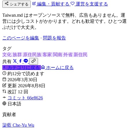
編集・貢献する
運営を支援する
シェアする
Taiwan.md はオープンソースで無料、広告もありません。運
営には少しコストがかかります。どれも歓迎です。ひとつ選
ぶだけで大丈夫。
このページを編集
·
問題を報告
タグ
文化
族群
原住民族
客家
閩南
外省
新住民
共有
カテゴリに戻る
ホームに戻る
約12分で読めます
2026年3月30日
更新 2026年8月8日
改訂 12 回
コミット 66e8626
日本語
貢献者
柒藍
Che-Yu Wu