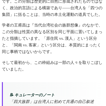
です。この分類は歴史的に自然に形成されたものではな
く、政治的言語による構築であり——台湾人を「四つの
集団」に括ることは、当時の本土化運動の道具でした。
学者の王甫昌は『当代台湾社会の族群想像』のなかで、
この分類は性質の異なる区別を同じ平面に置いてしまっ
たと指摘しています。「原住民 vs. 漢人」という区分
と、「閩南 vs. 客家」という区分は、本質的にまったく
同じ事柄ではないからです。
そして最初から、この枠組みは一部の人々を取りこぼし
ていました。
📝 キュレーターのノート
「四大族群」は台湾人に初めて共通の自己叙述