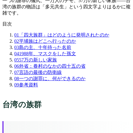
一つの謝罪の儀式、一万人のデモ、57万の新しい家族——台
湾の族群の物語は「多元共生」という四文字よりはるかに複
雑です。
目次
01
「四大族群」はどのように発明されたのか
02
平埔族はどこへ行ったのか
03
島の主、十年待った名前
04
1988年、マスクをした孫文
05
57万の新しい家族
06
外省：眷村のなかの四十五の省
07
言語の最後の防衛線
08
一つの謝罪に、何ができるのか
09
参考資料
台湾の族群