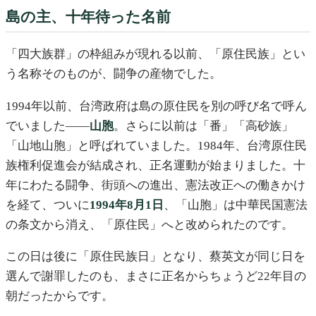
島の主、十年待った名前
「四大族群」の枠組みが現れる以前、「原住民族」とい
う名称そのものが、闘争の産物でした。
1994年以前、台湾政府は島の原住民を別の呼び名で呼ん
でいました——
山胞
。さらに以前は「番」「高砂族」
「山地山胞」と呼ばれていました。1984年、台湾原住民
族権利促進会が結成され、正名運動が始まりました。十
年にわたる闘争、街頭への進出、憲法改正への働きかけ
を経て、ついに
1994年8月1日
、「山胞」は中華民国憲法
の条文から消え、「原住民」へと改められたのです。
この日は後に「原住民族日」となり、蔡英文が同じ日を
選んで謝罪したのも、まさに正名からちょうど22年目の
朝だったからです。