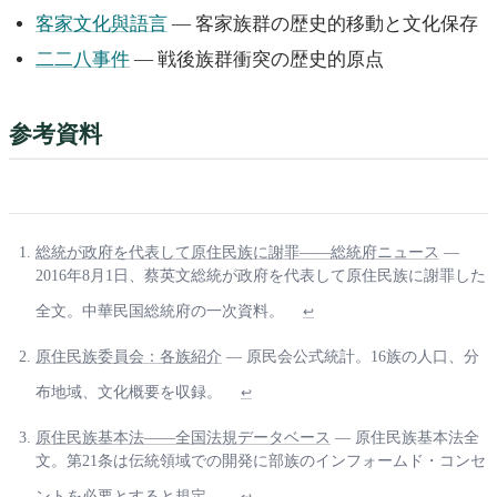
客家文化與語言
— 客家族群の歴史的移動と文化保存
二二八事件
— 戦後族群衝突の歴史的原点
参考資料
総統が政府を代表して原住民族に謝罪——総統府ニュース
—
2016年8月1日、蔡英文総統が政府を代表して原住民族に謝罪した
全文。中華民国総統府の一次資料。
↩
原住民族委員会：各族紹介
— 原民会公式統計。16族の人口、分
布地域、文化概要を収録。
↩
原住民族基本法——全国法規データベース
— 原住民族基本法全
文。第21条は伝統領域での開発に部族のインフォームド・コンセ
ントを必要とすると規定。
↩