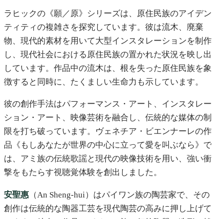
ラヒックの《願／原》シリーズは、原住民族のアイデン
ティティの複雑さを探究しています。彼は流木、廃棄
物、現代的素材を用いて大型インスタレーションを制作
し、現代社会における原住民族の置かれた状況を映し出
しています。作品中の流木は、根を失った原住民族を象
徴すると同時に、たくましい生命力も示しています。
彼の創作手法はパフォーマンス・アート、インスタレー
ション・アート、映像芸術を融合し、伝統的な媒体の制
限を打ち破っています。ヴェネチア・ビエンナーレの作
品《もしあなたが世界の中心に立って愛を叫ぶなら》で
は、アミ族の伝統歌謡と現代の映像技術を用い、強い衝
撃をもたらす視聴覚体験を創出しました。
安聖惠
（An Sheng-hui）はパイワン族の陶芸家で、その
創作は伝統的な陶器工芸を現代陶芸の高みに押し上げて