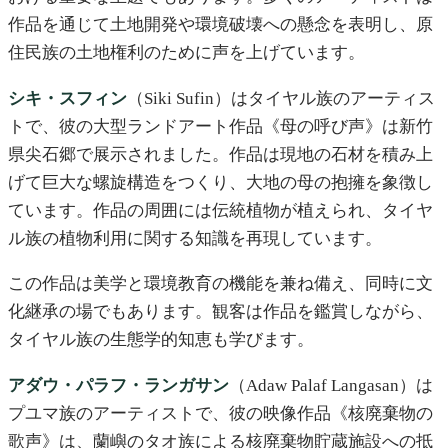
作品を通じて土地開発や環境破壊への懸念を表明し、原
住民族の土地権利のために声を上げています。
シキ・スフィン
（Siki Sufin）はタイヤル族のアーティス
トで、彼の大型ランドアート作品《母の呼び声》は新竹
県尖石郷で展示されました。作品は現地の石材を積み上
げて巨大な螺旋構造をつくり、大地の母の抱擁を象徴し
ています。作品の周囲には伝統植物が植えられ、タイヤ
ル族の植物利用に関する知識を再現しています。
この作品は美学と環境教育の機能を兼ね備え、同時に文
化継承の場でもあります。観客は作品を鑑賞しながら、
タイヤル族の生態学的知恵も学びます。
アダウ・パラフ・ランガサン
（Adaw Palaf Langasan）は
プユマ族のアーティストで、彼の映像作品《核廃棄物の
歌声》は、蘭嶼のタオ族による核廃棄物貯蔵施設への抵