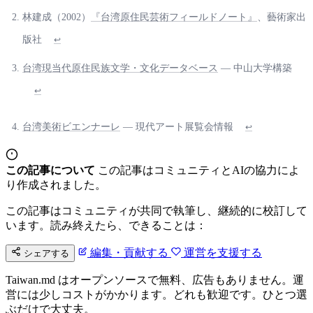
林建成（2002）
『台湾原住民芸術フィールドノート』
、藝術家出
版社
↩
台湾現当代原住民族文学・文化データベース
— 中山大学構築
↩
台湾美術ビエンナーレ
— 現代アート展覧会情報
↩
この記事について
この記事はコミュニティとAIの協力によ
り作成されました。
この記事はコミュニティが共同で執筆し、継続的に校訂して
います。読み終えたら、できることは：
編集・貢献する
運営を支援する
シェアする
Taiwan.md はオープンソースで無料、広告もありません。運
営には少しコストがかかります。どれも歓迎です。ひとつ選
ぶだけで大丈夫。