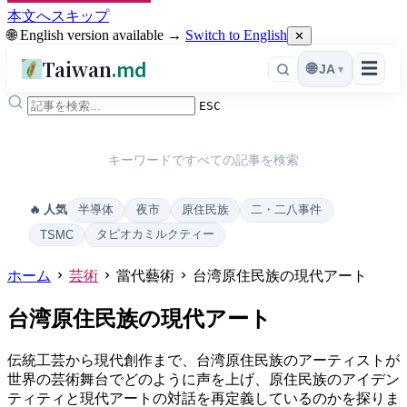
本文へスキップ
🌐 English version available →
Switch to English
✕
Taiwan
.md
☰
🌐
JA
▾
ESC
キーワードですべての記事を検索
半導体
夜市
原住民族
二・二八事件
🔥 人気
タピオカミルクティー
TSMC
ホーム
芸術
當代藝術
台湾原住民族の現代アート
台湾原住民族の現代アート
伝統工芸から現代創作まで、台湾原住民族のアーティストが
世界の芸術舞台でどのように声を上げ、原住民族のアイデン
ティティと現代アートの対話を再定義しているのかを探りま