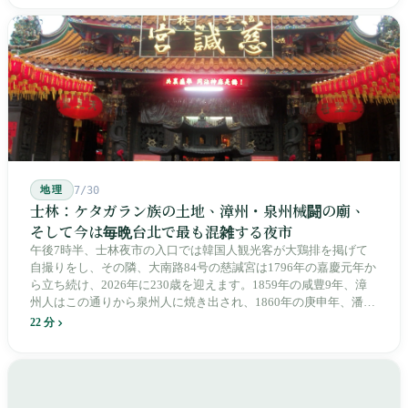
のは台湾語の「黒頭仔」「火車仔」、莒光・自強・復興という政
治スローガン、そしてようやくプユマ・タロコの世代になって、
先住民族の地名が再びレールの上に敷き戻されたのです。
地理
7/30
士林：ケタガラン族の土地、漳州・泉州械闘の廟、
そして今は毎晩台北で最も混雑する夜市
午後7時半、士林夜市の入口では韓国人観光客が大鶏排を掲げて
自撮りをし、その隣、大南路84号の慈諴宮は1796年の嘉慶元年か
ら立ち続け、2026年に230歳を迎えます。1859年の咸豊9年、漳
州人はこの通りから泉州人に焼き出され、1860年の庚申年、潘永
清は下樹林に大東路・大南路・大西路・大北路という四本の整然
22 分
とした街路を引き、廟をその真ん中に置きました。1909年、日本
人は廟の向かいに市場を建て、1955年には陽明戯院が文林路に落
成し、1992年に豪大大鶏排が台中で発明され、1999年に士林へ進
出しました。2002年に戦後増築された屋根付き部分が撤去され、
2011年に新市場が開業し、地下フード街は朝から晩まで二交代で