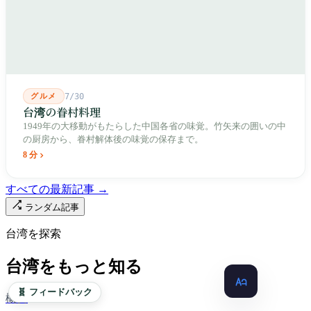
人が入れ替わります。廟はいまも元の場所にありますが、その足
元では毎日二つの都市が交代で現れます。
グルメ
7/30
台湾の眷村料理
1949年の大移動がもたらした中国各省の味覚。竹矢来の囲いの中
の厨房から、眷村解体後の味覚の保存まで。
8 分
すべての最新記事 →
ランダム記事
台湾を探索
台湾をもっと知る
🧬 フィードバック
概要