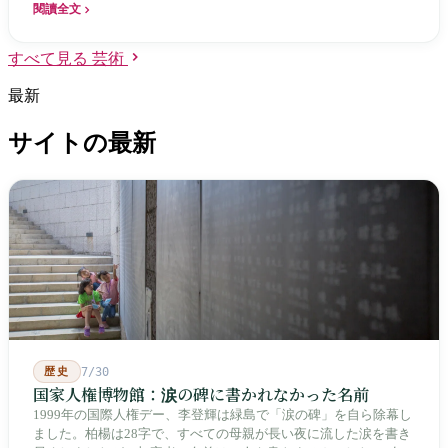
閱讀全文
すべて見る 芸術
最新
サイトの最新
歴史
7/30
国家人権博物館：涙の碑に書かれなかった名前
1999年の国際人権デー、李登輝は緑島で「涙の碑」を自ら除幕し
ました。柏楊は28字で、すべての母親が長い夜に流した涙を書き