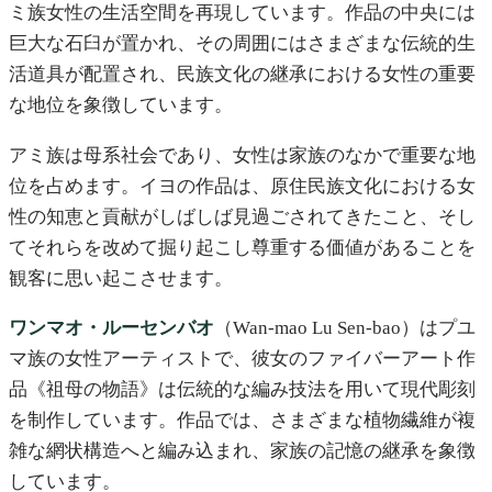
ミ族女性の生活空間を再現しています。作品の中央には
巨大な石臼が置かれ、その周囲にはさまざまな伝統的生
活道具が配置され、民族文化の継承における女性の重要
な地位を象徴しています。
アミ族は母系社会であり、女性は家族のなかで重要な地
位を占めます。イヨの作品は、原住民族文化における女
性の知恵と貢献がしばしば見過ごされてきたこと、そし
てそれらを改めて掘り起こし尊重する価値があることを
観客に思い起こさせます。
ワンマオ・ルーセンバオ
（Wan-mao Lu Sen-bao）はプユ
マ族の女性アーティストで、彼女のファイバーアート作
品《祖母の物語》は伝統的な編み技法を用いて現代彫刻
を制作しています。作品では、さまざまな植物繊維が複
雑な網状構造へと編み込まれ、家族の記憶の継承を象徴
しています。