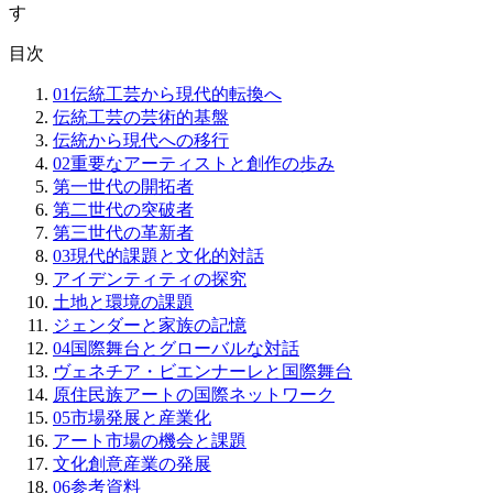
す
目次
01
伝統工芸から現代的転換へ
伝統工芸の芸術的基盤
伝統から現代への移行
02
重要なアーティストと創作の歩み
第一世代の開拓者
第二世代の突破者
第三世代の革新者
03
現代的課題と文化的対話
アイデンティティの探究
土地と環境の課題
ジェンダーと家族の記憶
04
国際舞台とグローバルな対話
ヴェネチア・ビエンナーレと国際舞台
原住民族アートの国際ネットワーク
05
市場発展と産業化
アート市場の機会と課題
文化創意産業の発展
06
参考資料