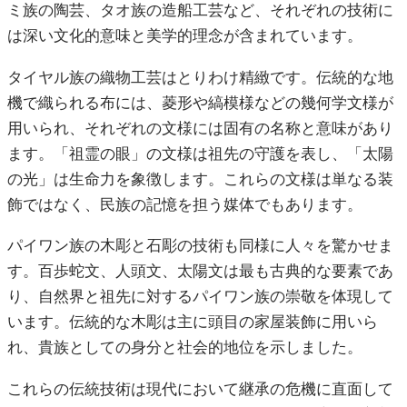
ミ族の陶芸、タオ族の造船工芸など、それぞれの技術に
は深い文化的意味と美学的理念が含まれています。
タイヤル族の織物工芸はとりわけ精緻です。伝統的な地
機で織られる布には、菱形や縞模様などの幾何学文様が
用いられ、それぞれの文様には固有の名称と意味があり
ます。「祖霊の眼」の文様は祖先の守護を表し、「太陽
の光」は生命力を象徴します。これらの文様は単なる装
飾ではなく、民族の記憶を担う媒体でもあります。
パイワン族の木彫と石彫の技術も同様に人々を驚かせま
す。百歩蛇文、人頭文、太陽文は最も古典的な要素であ
り、自然界と祖先に対するパイワン族の崇敬を体現して
います。伝統的な木彫は主に頭目の家屋装飾に用いら
れ、貴族としての身分と社会的地位を示しました。
これらの伝統技術は現代において継承の危機に直面して