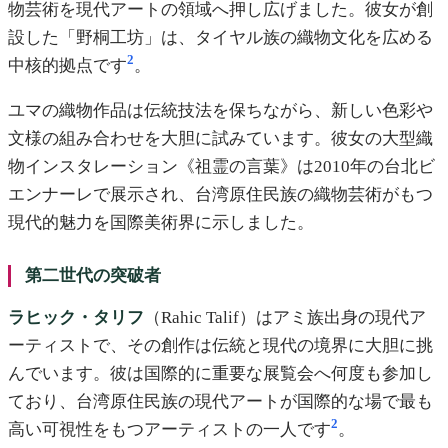
物芸術を現代アートの領域へ押し広げました。彼女が創
設した「野桐工坊」は、タイヤル族の織物文化を広める
2
中核的拠点です
。
ユマの織物作品は伝統技法を保ちながら、新しい色彩や
文様の組み合わせを大胆に試みています。彼女の大型織
物インスタレーション《祖霊の言葉》は2010年の台北ビ
エンナーレで展示され、台湾原住民族の織物芸術がもつ
現代的魅力を国際美術界に示しました。
第二世代の突破者
ラヒック・タリフ
（Rahic Talif）はアミ族出身の現代ア
ーティストで、その創作は伝統と現代の境界に大胆に挑
んでいます。彼は国際的に重要な展覧会へ何度も参加し
ており、台湾原住民族の現代アートが国際的な場で最も
2
高い可視性をもつアーティストの一人です
。