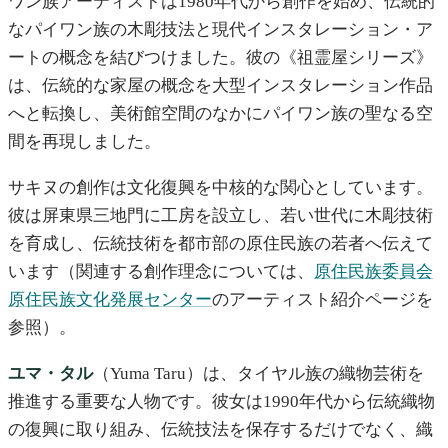
ワン族アーティストは1980年代から創作を始め、伝統的
なパイワン族の木彫技法と現代インスタレーション・ア
ートの概念を結びつけました。彼の《祖霊屋シリーズ》
は、伝統的な家屋の概念を大型インスタレーション作品
へと転換し、美術館空間のなかにパイワン族の聖なる空
間を再現しました。
サキヌの創作は文化復興を中核的な関心としています。
彼は屏東県三地門に工房を設立し、若い世代に木彫技術
を育成し、伝統技術を都市部の原住民族の若者へ伝えて
います（関連する創作理念については、
原住民族委員会
原住民族文化発展センター
のアーティスト紹介ページを
参照）。
ユマ・タル
（Yuma Taru）は、タイヤル族の織物芸術を
推進する重要な人物です。彼女は1990年代から伝統織物
の復興に取り組み、伝統技法を保存するだけでなく、織