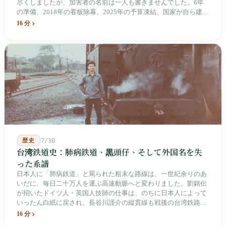
尽くしましたが、加害者の名前は一人も書きませんでした。6年
の準備、2018年の看板除幕、2025年の予算凍結。国家が自ら建
て、自らが行ったことを記念する博物館です。しかし解厳から39
16 分
年、一人の加害者も司法裁判を受けていません。
歴史
7/30
台湾鉄道史：肺病鉄道、黒頭仔、そして外国名を失
った系譜
日本人に「肺病鉄道」と罵られた粗末な路線は、一世紀余りのあ
いだに、毎日二十万人を運ぶ高速動脈へと変わりました。劉銘伝
が招いたドイツ人・英国人技師の仕事は、のちに日本人によって
いったん白紙に戻され、長谷川謹介の縦貫線も戦後の台湾鉄路に
よって改名・改番されました。どの世代も前の世代の記録を脚注
16 分
へ押しやり、外国名はしだいに剥がれ落ちていきました。残った