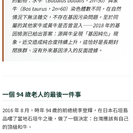
的動物：水牛（
Bubalus bubalis
，2n=50）與家
牛（
Bos taurus
，2n=60）染色體數不同，在自然
情況下無法雜交，不存在基因污染問題。至於同
屬的其他家牛或黃牛是否曾混入——2018 年的基
因檢測已給出答案：源興牛呈現「基因純化」現
象，近交造成純合度持續上升，這恰好是長期封
閉族群、沒有外來基因滲入的反面證據。
一個 94 歲老人的最後一件事
2016 年 8 月，時年 94 歲的前總統李登輝，在日本石垣島
品嚐了當地石垣牛之後，做了一個決定：台灣應該有自己
的頂級和牛。