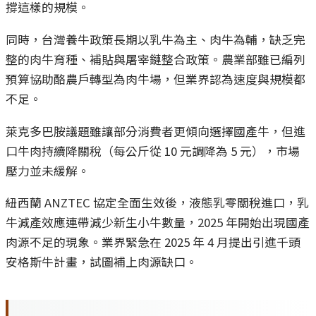
撐這樣的規模。
同時，台灣養牛政策長期以乳牛為主、肉牛為輔，缺乏完
整的肉牛育種、補貼與屠宰鏈整合政策。農業部雖已編列
預算協助酪農戶轉型為肉牛場，但業界認為速度與規模都
不足。
萊克多巴胺議題雖讓部分消費者更傾向選擇國產牛，但進
口牛肉持續降關稅（每公斤從 10 元調降為 5 元），市場
壓力並未緩解。
紐西蘭 ANZTEC 協定全面生效後，液態乳零關稅進口，乳
牛減產效應連帶減少新生小牛數量，2025 年開始出現國產
肉源不足的現象。業界緊急在 2025 年 4 月提出引進千頭
安格斯牛計畫，試圖補上肉源缺口。