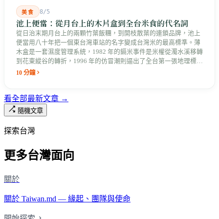
8/5
美食
池上便當：從月台上的木片盒到全台米食的代名詞
從日治末期月台上的兩顆竹葉飯糰，到開枝散葉的連鎖品牌，池上
便當用八十年把一個東台灣車站的名字變成台灣米的最高標準。薄
木盒是一套濕度管理系統，1982 年的鎘米事件是米權從濁水溪移轉
到花東縱谷的轉折，1996 年的仿冒潮則逼出了全台第一張地理標誌
證明標章。
10 分鐘
看全部最新文章 →
隨機文章
探索台灣
更多台灣面向
關於
關於 Taiwan.md — 緣起、團隊與使命
開始探索