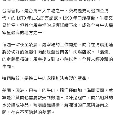
台南善化，是台灣三大牛墟之一，交易歷史可追溯至清
代，約 1870 年左右即有記載。1999 年口蹄疫後，牛隻交
易雖停，但善化屠宰場的規模延續下來，成為全台牛肉屠
宰量最高的地方之一。
每週一深夜至凌晨，屠宰場的工作開始。肉商在清晨迅速
將分切好的溫體牛肉配送至台南各牛肉湯店家。「溫體」
的定義很精確：屠宰後 6 到 8 小時以內、全程未經冷藏的
牛肉。
這個時效，是進口牛肉永遠無法複製的壁壘。
美國、澳洲、巴拉圭的牛肉，遠洋運輸加上海關清關，就
算是冷藏肉也需要數天到數週。冷凍過程中，肉品組織的
水分結成冰晶，破壞纖維結構，解凍後的口感與鮮肉之
間，存在不可跨越的差距。