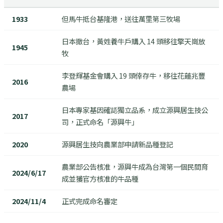
1933
但馬牛抵台基隆港，送往萬里第三牧場
日本撤台，黃姓養牛戶購入 14 頭移往擎天崗放
1945
牧
李登輝基金會購入 19 頭倖存牛，移往花蓮兆豐
2016
農場
日本專家基因確認獨立品系，成立源興居生技公
2017
司，正式命名「源興牛」
2020
源興居生技向農業部申請新品種登記
農業部公告核准，源興牛成為台灣第一個民間育
2024/6/17
成並獲官方核准的牛品種
2024/11/4
正式完成命名審定