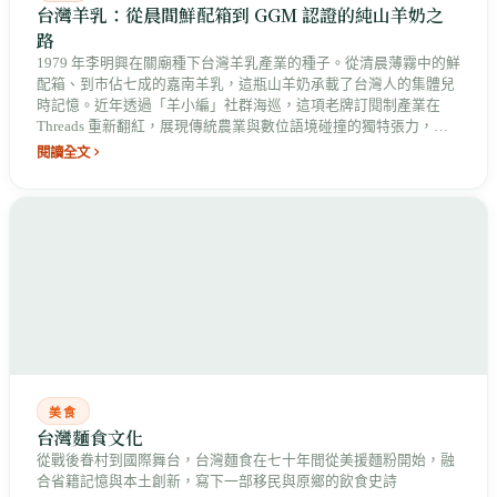
台灣羊乳：從晨間鮮配箱到 GGM 認證的純山羊奶之
路
1979 年李明興在關廟種下台灣羊乳產業的種子。從清晨薄霧中的鮮
配箱、到市佔七成的嘉南羊乳，這瓶山羊奶承載了台灣人的集體兒
時記憶。近年透過「羊小編」社群海巡，這項老牌訂閱制產業在
Threads 重新翻紅，展現傳統農業與數位語境碰撞的獨特張力，也
映照出少子化下產業轉型的真實壓力。
閱讀全文
美食
台灣麵食文化
從戰後眷村到國際舞台，台灣麵食在七十年間從美援麵粉開始，融
合省籍記憶與本土創新，寫下一部移民與原鄉的飲食史詩