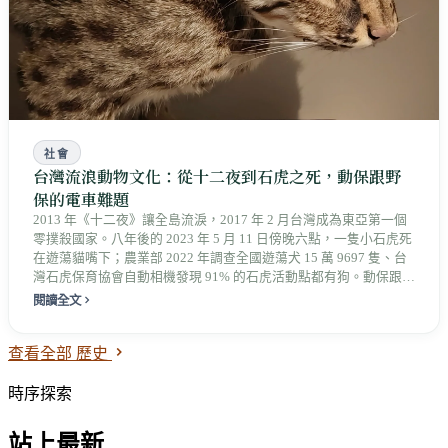
社會
台灣流浪動物文化：從十二夜到石虎之死，動保跟野
保的電車難題
2013 年《十二夜》讓全島流淚，2017 年 2 月台灣成為東亞第一個
零撲殺國家。八年後的 2023 年 5 月 11 日傍晚六點，一隻小石虎死
在遊蕩貓嘴下；農業部 2022 年調查全國遊蕩犬 15 萬 9697 隻、台
灣石虎保育協會自動相機發現 91% 的石虎活動點都有狗。動保跟野
保不是對立，是這座島嶼還有上百萬隻沒人接的命，這篇文章不站
閱讀全文
邊，講還沒答完的題。
查看全部 歷史
時序探索
站上最新