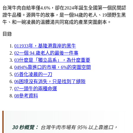
台灣牛肉自給率僅4.6%，卻在2024年誕生全國第一個民間認
證牛品種。源興牛的故事，是一個94歲的老人、19頭野生黑
牛、和一碗凌晨的溫體湯共同寫成的產業突圍劇本。
目錄
01
1933年，基隆港靠岸的黑牛
02
一個 94 歲老人的最後一件事
03
什麼是「獨立品系」，為什麼重要
04
94%靠進口的市場，6%的突圍空間
05
善化凌晨的一刀
06
困境沒有消失，只是找到了縫隙
07
一頭牛的兩種命運
08
參考資料
30 秒概覽：
台灣牛肉市場有 95% 以上靠進口，