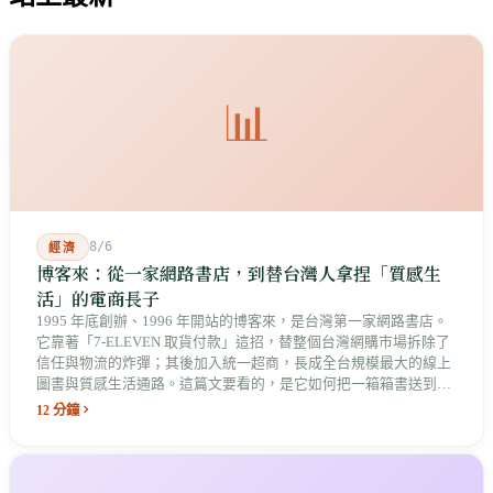
📊
8/6
經濟
博客來：從一家網路書店，到替台灣人拿捏「質感生
活」的電商長子
1995 年底創辦、1996 年開站的博客來，是台灣第一家網路書店。
它靠著「7-ELEVEN 取貨付款」這招，替整個台灣網購市場拆除了
信任與物流的炸彈；其後加入統一超商，長成全台規模最大的線上
圖書與質感生活通路。這篇文要看的，是它如何把一箱箱書送到你
巷口，最後長成了統一集團數位版圖中最具原生基因的老長子。
12 分鐘