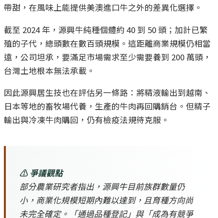
帶甜，在風味上能提供美澳進口牛之外的差異化選擇。
截至 2024 年，源興牛純種個體約 40 到 50 頭；加計已繁
殖的子代，總頭數在數百頭規模。這距離商業規模仍相當
遠，公司坦承，要滿足市場需求至少需要養到 200 萬頭，
台灣土地根本無法承載。
因此源興居生技也在評估另一條路：將精液輸出到越南、
日本等地的畜牧場代養，生產的牛肉再回購銷台。但精子
輸出與冷凍牛肉購回，仍有檢疫法規待克服。
⚠️ 爭議觀點
部分農業研究者指出，源興牛目前族群數量仍
小，商業化規模短期內難以達到，且育種方向尚
未完全確定。「通過品種登記」與「成為有競爭