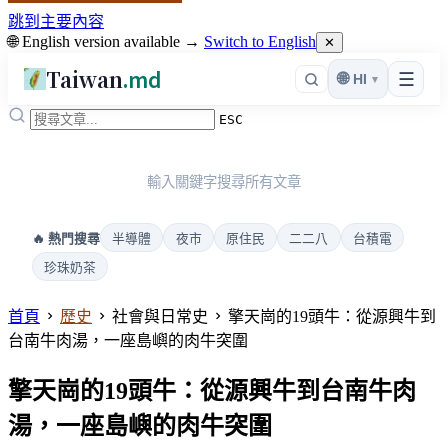
跳到主要內容
🌐 English version available →
Switch to English
✕
Taiwan
.md
☰
🌐
HI
▾
ESC
輸入關鍵字搜尋所有文章
半導體
夜市
原住民
二二八
台積電
🔥 熱門搜尋
珍珠奶茶
首頁
歷史
社會與日常史
擎天崗的19頭牛：從源興牛到
台南牛肉湯，一座島嶼的肉牛突圍
擎天崗的19頭牛：從源興牛到台南牛肉
湯，一座島嶼的肉牛突圍