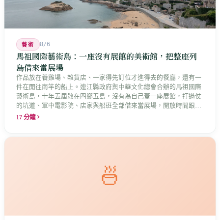
8/6
藝術
馬祖國際藝術島：一座沒有展館的美術館，把整座列
島借來當展場
作品放在養雞場、雜貨店、一家得先訂位才進得去的餐廳，還有一
件在開往南竿的船上。連江縣政府與中華文化總會合辦的馬祖國際
藝術島，十年五屆散在四鄉五島，沒有為自己蓋一座展館，打過仗
的坑道、軍中電影院、店家與船班全部借來當展場，開放時間跟著
店家走。這是縣長說的「島嶼博物館」最具體的樣子，而那些借來
17 分鐘
的空間裡，早就有人在說話。
🍜