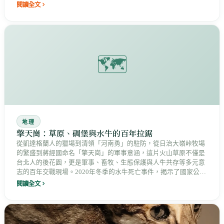
閱讀全文
🗺️
地理
擎天崗：草原、碉堡與水牛的百年拉鋸
從凱達格蘭人的獵場到清領「河南勇」的駐防，從日治大嶺峠牧場
的繁盛到蔣經國命名「擎天崗」的軍事意涵，這片火山草原不僅是
台北人的後花園，更是軍事、畜牧、生態保護與人牛共存等多元意
志的百年交戰現場。2020年冬季的水牛死亡事件，揭示了國家公園
管理中「人牛分離」政策的深層代價，以及人與自然共存的永恆叩
閱讀全文
問。