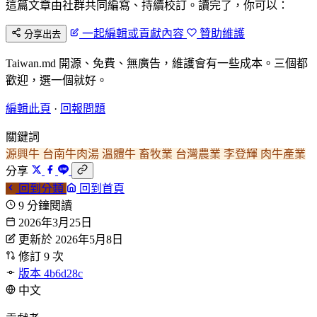
這篇文章由社群共同編寫、持續校訂。讀完了，你可以：
一起編輯或貢獻內容
贊助維護
分享出去
Taiwan.md 開源、免費、無廣告，維護會有一些成本。三個都
歡迎，選一個就好。
編輯此頁
·
回報問題
關鍵詞
源興牛
台南牛肉湯
溫體牛
畜牧業
台灣農業
李登輝
肉牛產業
分享
回到分類
回到首頁
9 分鐘閱讀
2026年3月25日
更新於 2026年5月8日
修訂 9 次
版本 4b6d28c
中文