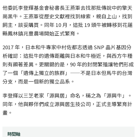
他委託李登輝基金會秘書長王燕軍去找那批傳說中的擎天
崗黑牛。王燕軍從歷史文獻裡找到線索，親自上山，找到
飼主，談妥購買。同年 10 月，這批 19 頭牛被轉移到花蓮
縣鳳林鎮兆豐農場開始正式繁育。
2017 年，日本和牛專家中村佐都志透過 SNP 晶片基因分
析確認：這批牛的遺傳距離與日本和牛極近，與西方牛種
則有顯著差異。更關鍵的是，90 年的封閉繁殖讓牠們形成
了一個「遺傳上獨立的族群」——不是日本但馬牛的台灣
分支，而是一個新的獨立品系。
李登輝以三芝老家「源興居」命名，稱之為「源興牛」。
同年，他與夥伴們成立源興居生技公司，正式主導繁育計
畫。
時間軸