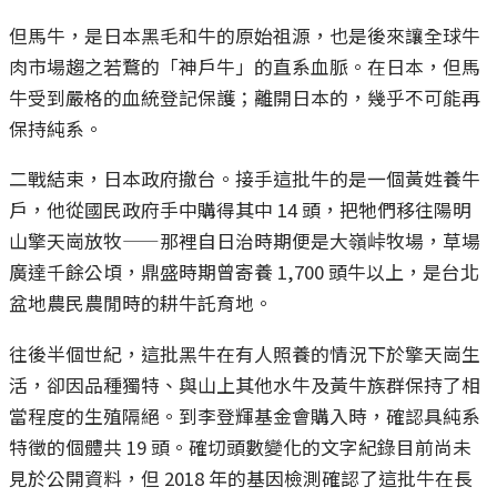
但馬牛，是日本黑毛和牛的原始祖源，也是後來讓全球牛
肉市場趨之若鶩的「神戶牛」的直系血脈。在日本，但馬
牛受到嚴格的血統登記保護；離開日本的，幾乎不可能再
保持純系。
二戰結束，日本政府撤台。接手這批牛的是一個黃姓養牛
戶，他從國民政府手中購得其中 14 頭，把牠們移往陽明
山擎天崗放牧——那裡自日治時期便是大嶺峠牧場，草場
廣達千餘公頃，鼎盛時期曾寄養 1,700 頭牛以上，是台北
盆地農民農閒時的耕牛託育地。
往後半個世紀，這批黑牛在有人照養的情況下於擎天崗生
活，卻因品種獨特、與山上其他水牛及黃牛族群保持了相
當程度的生殖隔絕。到李登輝基金會購入時，確認具純系
特徵的個體共 19 頭。確切頭數變化的文字紀錄目前尚未
見於公開資料，但 2018 年的基因檢測確認了這批牛在長