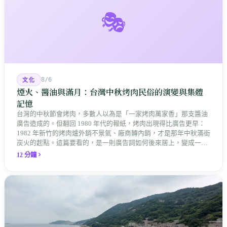
🎭
8/6
文化
煙火、醬油與滿月：台灣中秋烤肉民俗的演變與集體
記憶
台灣的中秋節會烤肉，多數人以為是「一家烤肉萬家香」那支醬油
廣告造成的。但翻回 1980 年代的報紙，烤肉出現得比廣告更早：
1982 年新竹的烤肉爐外銷不景氣、廠商轉內銷，才是那年中秋滿街
炭火的起點。這篇要看的，是一則廣告詞如何後來居上，變成一整
座島嶼共同的節慶記憶。
12 分鐘