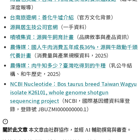
深度報導）
台南旅遊網：善化牛墟介紹
（官方文化背景）
源興居生技公司官網
（一手資料）
嘖嘖集資：源興牛飼育計畫
（品牌敘事與產品資訊）
農傳媒：國人牛肉消費五年成長36%，源興牛啟動千頭
代養計畫
（消費量與產業規模資料，2025）
農傳媒：肉牛知多少？臺灣吃得到的牛種
（乳公牛結
構、和牛歷史，2025）
NCBI Nucleotide：Bos taurus breed Taiwan Wagyu
isolate K26101, whole genome shotgun
sequencing project
（NCBI，國際基因體資料庫登
錄，登錄號 JBUZMI000000000.1）
關於此文章
本文章由社群協作，並經 AI 輔助撰寫與審查。