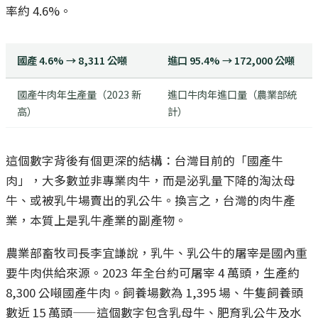
率約 4.6%。
國產 4.6% → 8,311 公噸
進口 95.4% → 172,000 公噸
國產牛肉年生產量（2023 新
進口牛肉年進口量（農業部統
高）
計）
這個數字背後有個更深的結構：台灣目前的「國產牛
肉」，大多數並非專業肉牛，而是泌乳量下降的淘汰母
牛、或被乳牛場賣出的乳公牛。換言之，台灣的肉牛產
業，本質上是乳牛產業的副產物。
農業部畜牧司長李宜謙說，乳牛、乳公牛的屠宰是國內重
要牛肉供給來源。2023 年全台約可屠宰 4 萬頭，生產約
8,300 公噸國產牛肉。飼養場數為 1,395 場、牛隻飼養頭
數近 15 萬頭——這個數字包含乳母牛、肥育乳公牛及水