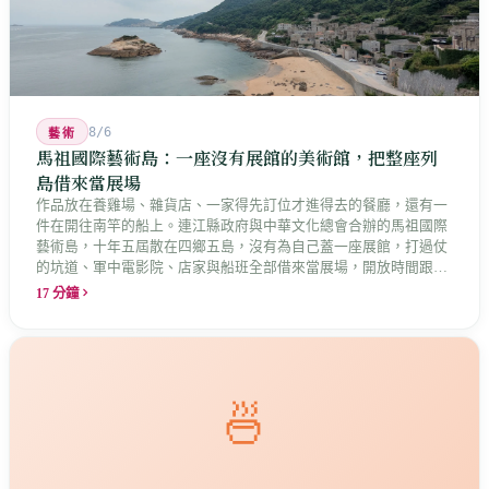
8/6
藝術
馬祖國際藝術島：一座沒有展館的美術館，把整座列
島借來當展場
作品放在養雞場、雜貨店、一家得先訂位才進得去的餐廳，還有一
件在開往南竿的船上。連江縣政府與中華文化總會合辦的馬祖國際
藝術島，十年五屆散在四鄉五島，沒有為自己蓋一座展館，打過仗
的坑道、軍中電影院、店家與船班全部借來當展場，開放時間跟著
店家走。這是縣長說的「島嶼博物館」最具體的樣子，而那些借來
17 分鐘
的空間裡，早就有人在說話。
🍜