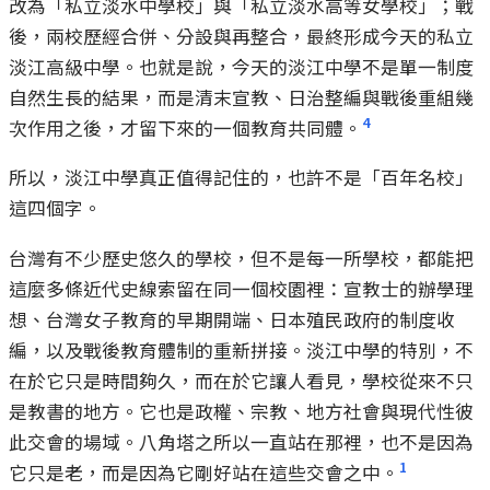
改為「私立淡水中學校」與「私立淡水高等女學校」；戰
後，兩校歷經合併、分設與再整合，最終形成今天的私立
淡江高級中學。也就是說，今天的淡江中學不是單一制度
自然生長的結果，而是清末宣教、日治整編與戰後重組幾
4
次作用之後，才留下來的一個教育共同體。
所以，淡江中學真正值得記住的，也許不是「百年名校」
這四個字。
台灣有不少歷史悠久的學校，但不是每一所學校，都能把
這麼多條近代史線索留在同一個校園裡：宣教士的辦學理
想、台灣女子教育的早期開端、日本殖民政府的制度收
編，以及戰後教育體制的重新拼接。淡江中學的特別，不
在於它只是時間夠久，而在於它讓人看見，學校從來不只
是教書的地方。它也是政權、宗教、地方社會與現代性彼
此交會的場域。八角塔之所以一直站在那裡，也不是因為
1
它只是老，而是因為它剛好站在這些交會之中。