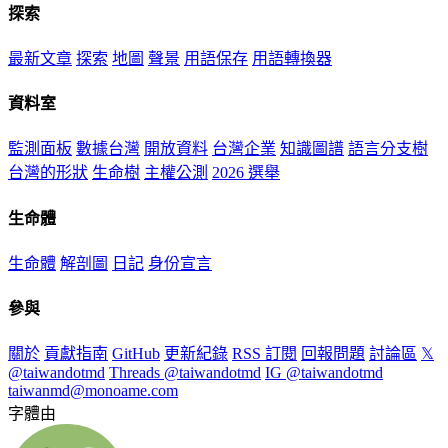
探索
最新文章
探索
地圖
聲景
用語保存
用語轉換器
資料室
監測面板
數據台灣
開放資料
台灣企業
知識圖譜
語言分支樹
台灣的形狀
生命樹
主權公測
2026 選舉
生命體
生命體
解剖圖
日記
身份宣言
參與
關於
貢獻指南
GitHub
更新紀錄
RSS 訂閱
回報問題
討論區
𝕏
@taiwandotmd
Threads @taiwandotmd
IG @taiwandotmd
taiwanmd@monoame.com
字體由