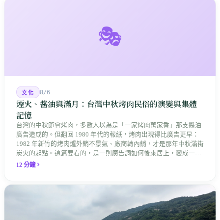
🎭
8/6
文化
煙火、醬油與滿月：台灣中秋烤肉民俗的演變與集體
記憶
台灣的中秋節會烤肉，多數人以為是「一家烤肉萬家香」那支醬油
廣告造成的。但翻回 1980 年代的報紙，烤肉出現得比廣告更早：
1982 年新竹的烤肉爐外銷不景氣、廠商轉內銷，才是那年中秋滿街
炭火的起點。這篇要看的，是一則廣告詞如何後來居上，變成一整
座島嶼共同的節慶記憶。
12 分鐘