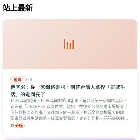
站上最新
📊
8/6
經濟
博客來：從一家網路書店，到替台灣人拿捏「質感生
活」的電商長子
1995 年底創辦、1996 年開站的博客來，是台灣第一家網路書店。
它靠著「7-ELEVEN 取貨付款」這招，替整個台灣網購市場拆除了
信任與物流的炸彈；其後加入統一超商，長成全台規模最大的線上
圖書與質感生活通路。這篇文要看的，是它如何把一箱箱書送到你
巷口，最後長成了統一集團數位版圖中最具原生基因的老長子。
12 分鐘