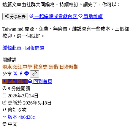
這篇文章由社群共同編寫、持續校訂。讀完了，你可以：
一起編輯或貢獻內容
贊助維護
分享出去
Taiwan.md 開源、免費、無廣告，維護會有一些成本。三個都
歡迎，選一個就好。
編輯此頁
·
回報問題
關鍵詞
淡水
淡江中學
教育史
馬偕
日治時期
分享
回到分類
回到首頁
8 分鐘閱讀
2026年3月24日
更新於 2026年5月8日
修訂 6 次
版本 4b6d28c
中文