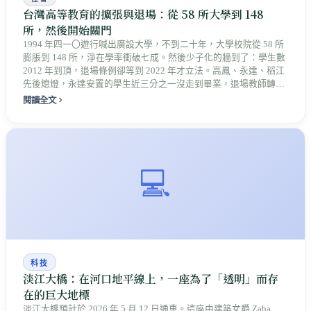
台灣高等教育的擴張與退場：從 58 所大學到 148
所，然後開始關門
1994 年四一〇遊行喊出廣設大學，不到二十年，大學校院從 58 所
膨脹到 148 所，淨在學率衝破七成。然後少子化的牆到了：學生數
2012 年到頂，退場條例卻等到 2022 年才立法。高鳳、永達、稻江
先後熄燈，永達安置的學生近三分之一沒走到畢業，退場教師轉職
成功率 14%。這是一場只設計了開門的實驗——關門的規則遲到了
閱讀全文
十年，紅利真實而分散，帳單落在最沒有選擇的人身上。
💻
科技
淡江大橋：在河口地平線上，一座為了「透明」而存
在的巨大地標
淡江大橋預計於 2026 年 5 月 12 日通車。這座由建築女爵 Zaha