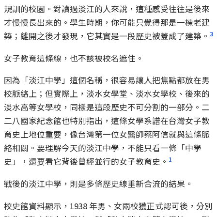
規訓的校園。對讀過淡江的人來說，這種感受往往是後來
才慢慢長出來的。學生時期，你可能只覺得那是一棟老建
3
築；離開之後才發現，它其實是一段歷史被蓋成了建築。
女子教育這條線，也不該被校名遮住。
因為「淡江中學」這個名稱，很容易讓人把焦點都放在男
校脈絡上；但實際上，淡水女學堂、淡水女學校、後來的
淡水高等女學校，同樣是這段歷史不可分割的一部分。二
二八國家紀念館也特別指出，這條女學系譜在台灣女子教
育史上地位重要，像台灣第一位女醫師蔡阿信就與這條脈
絡相關。要理解今天的淡江中學，不能只看一條「中學
1
史」，還要看它背後曾經並行的女子教育史。
戰後的淡江中學，則是多條歷史線重新合流的結果。
校史館資料顯示，1938 年男、女兩校獲正式認可後，分別