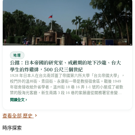
地理
公館：日本帝國的研究室、戒嚴期的地下沙龍、台大
學生的炸雞排，500 公尺三個世紀
1928 年日本人在台北南郊蓋了帝國第六所大學「台北帝國大學」，
校門外的溫州街、青田街、永康街一帶是教授宿舍區。戰後 1949
年宿舍接收給外省學者，溫州街 18 巷 16 弄 1-1 號的小屋成了被軟
禁的殷海光客廳，新生南路 3 段 16 巷的紫藤廬從關務署官舍變成
黨外文青沙龍，溫州街 25 號是台靜農寫到 1990 年的書房，1972-
閱讀全文
75 年校園裡的台大哲學系事件牽連 13 位教授。1999 年捷運新店線
通車，公館圓環變成台大學生的吃飯 ATM。日本帝國的研究室、戒
查看全部 歷史
嚴期的地下沙龍、當代學生的炸雞排，三個世紀疊在 500 公尺裡。
時序探索