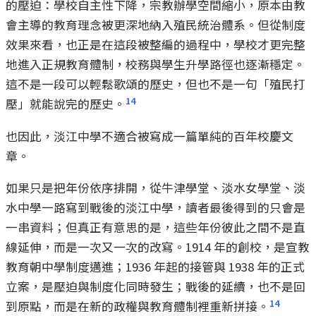
的壓迫：學校自主性下降，宗教辦學空間縮小，原本由教
會主導的教育理念被更深地納入殖民統治體系。但從制度
效果來看，也正是在這段被整編的過程中，學校才更完整
地進入正規教育體制，校務與學生升學路徑也逐漸穩定。
這不是一段可以輕鬆歌頌的歷史，但也不是一句「殖民打
1
4
壓」就能說完的歷史。
也因此，淡江中學不適合被寫成一篇單純的百年校慶文
章。
如果只是把年份依序排開，從牛津學堂、淡水女學堂、淡
水中學一路寫到戰後的淡江中學，讀者最後得到的只會是
一串資料；但真正有意思的是，這些年份彼此之間不是直
線延伸，而是一次又一次的改寫。1914 年的創校，是宣教
教育朝中學制度邁進；1936 年起的接管與 1938 年的正式
立案，是壓迫與制度化同時發生；戰後的延續，也不是回
1
4
到原點，而是在新的政權與教育體制裡重新拼接。