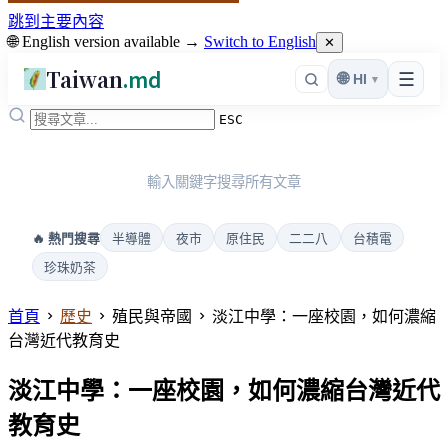
跳到主要內容
🌐 English version available →
Switch to English
✕
Taiwan
.md
☰
🌐
HI
▾
ESC
輸入關鍵字搜尋所有文章
半導體
夜市
原住民
二二八
台積電
🔥 熱門搜尋
珍珠奶茶
首頁
歷史
殖民與帝國
淡江中學：一座校園，如何濃縮
台灣近代教育史
淡江中學：一座校園，如何濃縮台灣近代
教育史