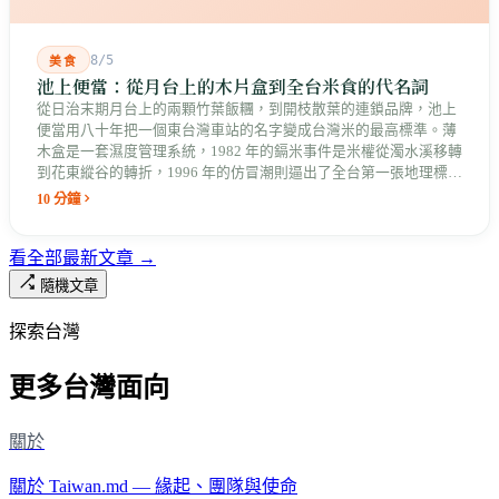
8/5
美食
池上便當：從月台上的木片盒到全台米食的代名詞
從日治末期月台上的兩顆竹葉飯糰，到開枝散葉的連鎖品牌，池上
便當用八十年把一個東台灣車站的名字變成台灣米的最高標準。薄
木盒是一套濕度管理系統，1982 年的鎘米事件是米權從濁水溪移轉
到花東縱谷的轉折，1996 年的仿冒潮則逼出了全台第一張地理標誌
證明標章。
10 分鐘
看全部最新文章 →
隨機文章
探索台灣
更多台灣面向
關於
關於 Taiwan.md — 緣起、團隊與使命