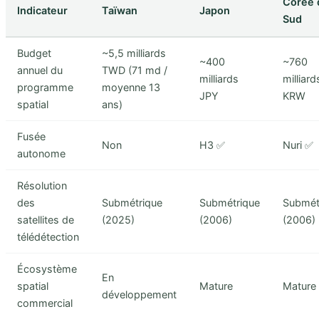
Corée 
Indicateur
Taïwan
Japon
Sud
Budget
~5,5 milliards
~400
~760
annuel du
TWD (71 md /
milliards
milliard
programme
moyenne 13
JPY
KRW
spatial
ans)
Fusée
Non
H3 ✅
Nuri ✅
autonome
Résolution
des
Submétrique
Submétrique
Submét
satellites de
(2025)
(2006)
(2006)
télédétection
Écosystème
En
spatial
Mature
Mature
développement
commercial