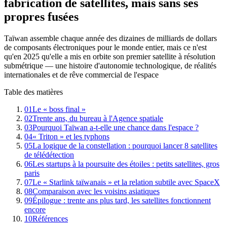
fabrication de satellites, mais sans ses
propres fusées
Taïwan assemble chaque année des dizaines de milliards de dollars
de composants électroniques pour le monde entier, mais ce n'est
qu'en 2025 qu'elle a mis en orbite son premier satellite à résolution
submétrique — une histoire d'autonomie technologique, de réalités
internationales et de rêve commercial de l'espace
Table des matières
01
Le « boss final »
02
Trente ans, du bureau à l'Agence spatiale
03
Pourquoi Taïwan a-t-elle une chance dans l'espace ?
04
« Triton » et les typhons
05
La logique de la constellation : pourquoi lancer 8 satellites
de télédétection
06
Les startups à la poursuite des étoiles : petits satellites, gros
paris
07
Le « Starlink taïwanais » et la relation subtile avec SpaceX
08
Comparaison avec les voisins asiatiques
09
Épilogue : trente ans plus tard, les satellites fonctionnent
encore
10
Références