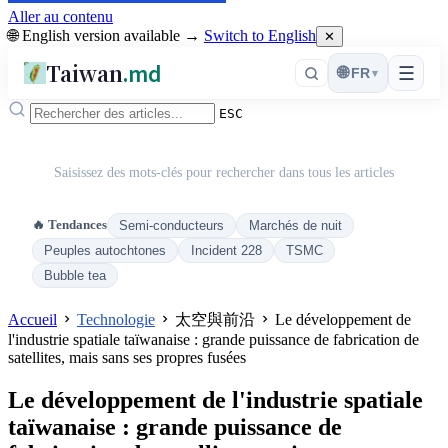
Aller au contenu
🌐 English version available →
Switch to English
✕
Taiwan
.md
☰
🌐
FR
▾
ESC
Saisissez des mots-clés pour rechercher dans tous les articles
🔥 Tendances
Semi-conducteurs
Marchés de nuit
Peuples autochtones
Incident 228
TSMC
Bubble tea
Accueil
Technologie
太空與前沿
Le développement de
l'industrie spatiale taïwanaise : grande puissance de fabrication de
satellites, mais sans ses propres fusées
Le développement de l'industrie spatiale
taïwanaise : grande puissance de