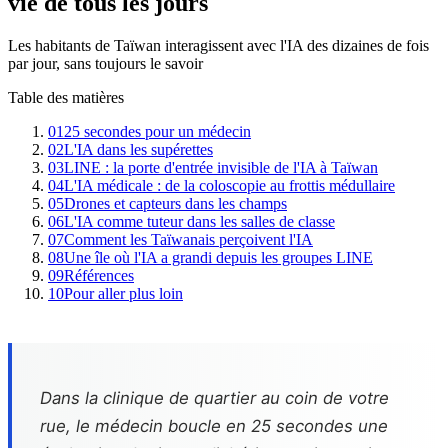
vie de tous les jours
Les habitants de Taïwan interagissent avec l'IA des dizaines de fois
par jour, sans toujours le savoir
Table des matières
01
25 secondes pour un médecin
02
L'IA dans les supérettes
03
LINE : la porte d'entrée invisible de l'IA à Taïwan
04
L'IA médicale : de la coloscopie au frottis médullaire
05
Drones et capteurs dans les champs
06
L'IA comme tuteur dans les salles de classe
07
Comment les Taïwanais perçoivent l'IA
08
Une île où l'IA a grandi depuis les groupes LINE
09
Références
10
Pour aller plus loin
Dans la clinique de quartier au coin de votre
rue, le médecin boucle en 25 secondes une