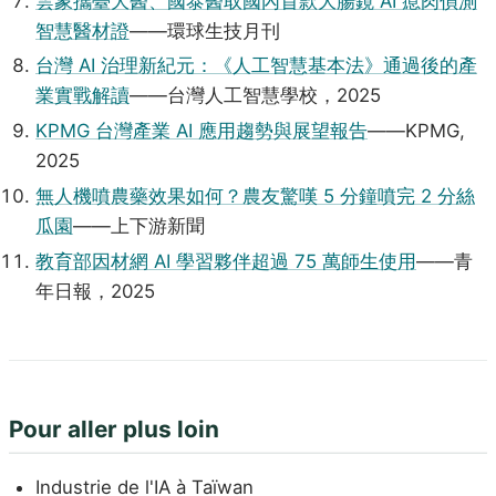
雲象攜臺大醫、國泰醫取國內首款大腸鏡 AI 瘜肉偵測
智慧醫材證
——環球生技月刊
台灣 AI 治理新紀元：《人工智慧基本法》通過後的產
業實戰解讀
——台灣人工智慧學校，2025
KPMG 台灣產業 AI 應用趨勢與展望報告
——KPMG,
2025
無人機噴農藥效果如何？農友驚嘆 5 分鐘噴完 2 分絲
瓜園
——上下游新聞
教育部因材網 AI 學習夥伴超過 75 萬師生使用
——青
年日報，2025
Pour aller plus loin
Industrie de l'IA à Taïwan