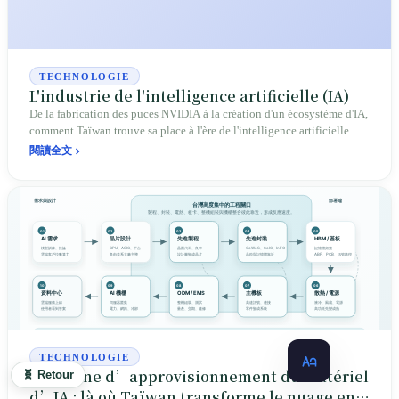
TECHNOLOGIE
L'industrie de l'intelligence artificielle (IA)
De la fabrication des puces NVIDIA à la création d'un écosystème d'IA,
comment Taïwan trouve sa place à l'ère de l'intelligence artificielle
閱讀全文
TECHNOLOGIE
La chaîne d’approvisionnement du matériel
🧬 Retour
d’IA : là où Taïwan transforme le nuage en