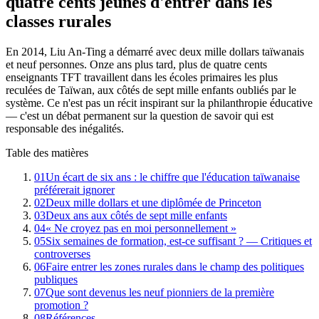
quatre cents jeunes d'entrer dans les
classes rurales
En 2014, Liu An-Ting a démarré avec deux mille dollars taïwanais
et neuf personnes. Onze ans plus tard, plus de quatre cents
enseignants TFT travaillent dans les écoles primaires les plus
reculées de Taïwan, aux côtés de sept mille enfants oubliés par le
système. Ce n'est pas un récit inspirant sur la philanthropie éducative
— c'est un débat permanent sur la question de savoir qui est
responsable des inégalités.
Table des matières
01
Un écart de six ans : le chiffre que l'éducation taïwanaise
préférerait ignorer
02
Deux mille dollars et une diplômée de Princeton
03
Deux ans aux côtés de sept mille enfants
04
« Ne croyez pas en moi personnellement »
05
Six semaines de formation, est-ce suffisant ? — Critiques et
controverses
06
Faire entrer les zones rurales dans le champ des politiques
publiques
07
Que sont devenus les neuf pionniers de la première
promotion ?
08
Références