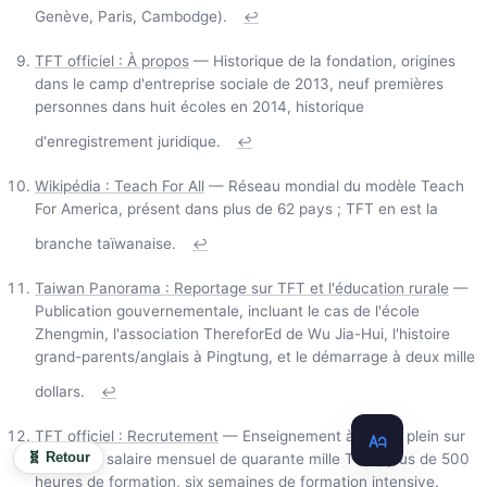
Genève, Paris, Cambodge).
↩
TFT officiel : À propos
— Historique de la fondation, origines
dans le camp d'entreprise sociale de 2013, neuf premières
personnes dans huit écoles en 2014, historique
d'enregistrement juridique.
↩
Wikipédia : Teach For All
— Réseau mondial du modèle Teach
For America, présent dans plus de 62 pays ; TFT en est la
branche taïwanaise.
↩
Taiwan Panorama : Reportage sur TFT et l'éducation rurale
—
Publication gouvernementale, incluant le cas de l'école
Zhengmin, l'association ThereforEd de Wu Jia-Hui, l'histoire
grand-parents/anglais à Pingtung, et le démarrage à deux mille
dollars.
↩
TFT officiel : Recrutement
— Enseignement à temps plein sur
🧬 Retour
deux ans, salaire mensuel de quarante mille TWD, plus de 500
heures de formation, six semaines de formation intensive.