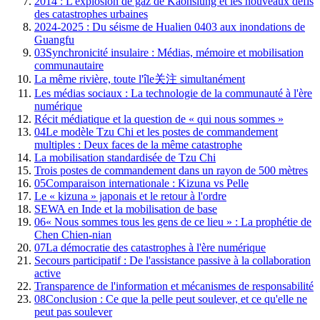
2014 : L'explosion de gaz de Kaohsiung et les nouveaux défis
des catastrophes urbaines
2024-2025 : Du séisme de Hualien 0403 aux inondations de
Guangfu
03
Synchronicité insulaire : Médias, mémoire et mobilisation
communautaire
La même rivière, toute l'île关注 simultanément
Les médias sociaux : La technologie de la communauté à l'ère
numérique
Récit médiatique et la question de « qui nous sommes »
04
Le modèle Tzu Chi et les postes de commandement
multiples : Deux faces de la même catastrophe
La mobilisation standardisée de Tzu Chi
Trois postes de commandement dans un rayon de 500 mètres
05
Comparaison internationale : Kizuna vs Pelle
Le « kizuna » japonais et le retour à l'ordre
SEWA en Inde et la mobilisation de base
06
« Nous sommes tous les gens de ce lieu » : La prophétie de
Chen Chien-nian
07
La démocratie des catastrophes à l'ère numérique
Secours participatif : De l'assistance passive à la collaboration
active
Transparence de l'information et mécanismes de responsabilité
08
Conclusion : Ce que la pelle peut soulever, et ce qu'elle ne
peut pas soulever