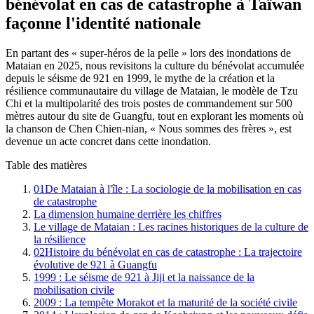
bénévolat en cas de catastrophe à Taïwan
façonne l'identité nationale
En partant des « super-héros de la pelle » lors des inondations de
Mataian en 2025, nous revisitons la culture du bénévolat accumulée
depuis le séisme de 921 en 1999, le mythe de la création et la
résilience communautaire du village de Mataian, le modèle de Tzu
Chi et la multipolarité des trois postes de commandement sur 500
mètres autour du site de Guangfu, tout en explorant les moments où
la chanson de Chen Chien-nian, « Nous sommes des frères », est
devenue un acte concret dans cette inondation.
Table des matières
01
De Mataian à l'île : La sociologie de la mobilisation en cas
de catastrophe
La dimension humaine derrière les chiffres
Le village de Mataian : Les racines historiques de la culture de
la résilience
02
Histoire du bénévolat en cas de catastrophe : La trajectoire
évolutive de 921 à Guangfu
1999 : Le séisme de 921 à Jiji et la naissance de la
mobilisation civile
2009 : La tempête Morakot et la maturité de la société civile