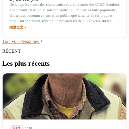
De la représentante des cheerleaders sud-coréennes des CTBC Brothers
à son maintien d'une saison sur l'autre : au-delà de sa forte popularité,
elle a aussi reconnu en entretien public que la santé de ses proches
pesait sur son moral, révélant la pression réelle qui s'exerce sur les
cheerleaders professionnelles.
閱讀全文
Tout voir Personnes
RÉCENT
Les plus récents
7/30
ART