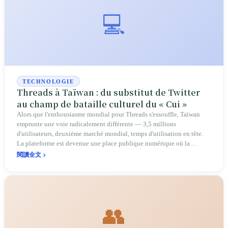
💻
TECHNOLOGIE
Threads à Taïwan : du substitut de Twitter
au champ de bataille culturel du « Cui »
Alors que l'enthousiasme mondial pour Threads s'essouffle, Taïwan
emprunte une voie radicalement différente — 3,5 millions
d'utilisateurs, deuxième marché mondial, temps d'utilisation en tête.
La plateforme est devenue une place publique numérique où la
Génération Z s'exprime sans filtre, les politiciens « descendent parmi
閱讀全文
le peuple » et les mèmes proliférant, redéfinissant ainsi l'écosystème
des réseaux sociaux taïwanais.
👥