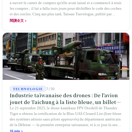
a ouvert le carnet de comptes qu'elle avait laissé et a commencé à tenir
les comptes ; il lui a fallu trois jours pour déchiffrer le code des coches
et des cercles. Cinq ans plus tard, Taiwan Travelogue, publié par
Chanshan, portait la mention « par Chihako Aoyama, traduit par Yang
閱讀全文
Shuangzi » — le nom du traducteur était celui de la sœur disparue.
NBA à New York en 2024, Booker Prize à Londres en 2026 : elle a
traduit un livre inexistant sous le nom de sa sœur.
7/30
TECHNOLOGIE
Industrie taïwanaise des drones : De l'avion
jouet de Taichung à la liste bleue, un billet
d'entrée pour Thunder Tiger
Le 21 septembre 2025, le drone kamikaze FPV Overkill de Thunder
Tiger a obtenu la certification de la Blue UAS Cleared List (liste bleue
des systèmes aériens sans pilote approuvés) du département américain
de la Défense — la première entreprise taïwanaise, et à ce jour la seule.
Sur les 39 plateformes de drones finis et les 165 composants de cette
16 min