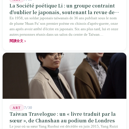
La Société poétique Li : un groupe contraint
d'oublier le japonais, soutenant la revue de
poésie chinoise la plus ancienne de Taïwan
En 1958, un soldat japonais taïwanais de 36 ans publiait sous le nom
de plume 'Huan Fu' son premier poème en chinois d'après-guerre, onze
ans après avoir arrêté d'écrire en japonais. Six ans plus tard, lui et onze
autres personnes réunis dans un salon du centre de Taïwan
transformaient cette expérience de mutisme générationnel en une
閱讀全文
société poétique nommée 'Li' (le champignon comestible) — 60 ans de
publication ininterrompue, écrivant la poétique locale des marges
jusqu'aux manuels scolaires du collège.
7/30
ART
Taiwan Travelogue : un « livre traduit par la
sœur », de Chanshan au podium de Londres
Le jour où sa sœur Yang Ruohui est décédée en juin 2015, Yang Ruizi