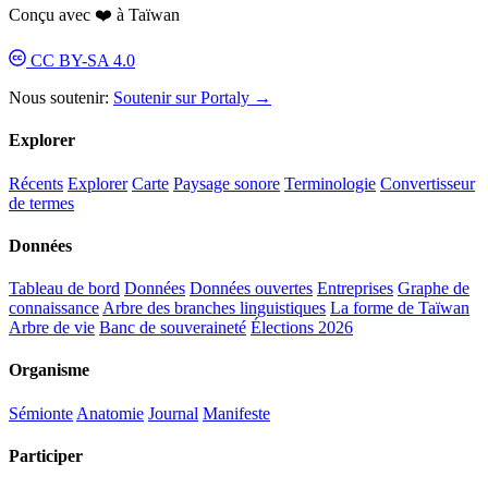
Conçu avec ❤️ à Taïwan
CC BY-SA 4.0
Nous soutenir:
Soutenir sur Portaly →
Explorer
Récents
Explorer
Carte
Paysage sonore
Terminologie
Convertisseur
de termes
Données
Tableau de bord
Données
Données ouvertes
Entreprises
Graphe de
connaissance
Arbre des branches linguistiques
La forme de Taïwan
Arbre de vie
Banc de souveraineté
Élections 2026
Organisme
Sémionte
Anatomie
Journal
Manifeste
Participer