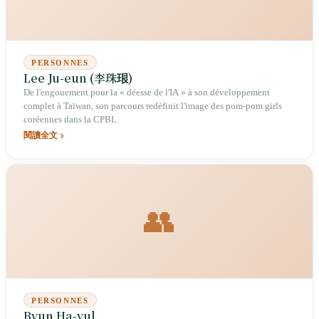
PERSONNES
Lee Ju-eun (李珠珢)
De l'engouement pour la « déesse de l'IA » à son développement
complet à Taïwan, son parcours redéfinit l'image des pom-pom girls
coréennes dans la CPBL.
閱讀全文
👥
PERSONNES
Byun Ha-yul