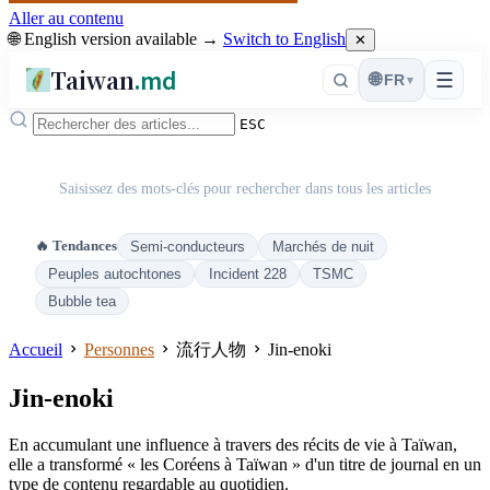
Aller au contenu
🌐 English version available →
Switch to English
✕
Taiwan
.md
☰
🌐
FR
▾
ESC
Saisissez des mots-clés pour rechercher dans tous les articles
🔥 Tendances
Semi-conducteurs
Marchés de nuit
Peuples autochtones
Incident 228
TSMC
Bubble tea
Accueil
Personnes
流行人物
Jin-enoki
Jin-enoki
En accumulant une influence à travers des récits de vie à Taïwan,
elle a transformé « les Coréens à Taïwan » d'un titre de journal en un
type de contenu regardable au quotidien.