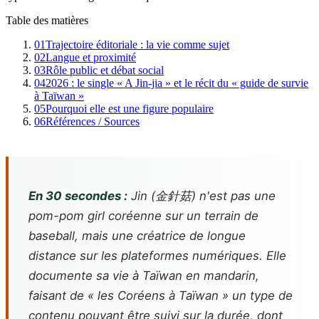
Table des matières
01
Trajectoire éditoriale : la vie comme sujet
02
Langue et proximité
03
Rôle public et débat social
04
2026 : le single « A Jin-jia » et le récit du « guide de survie
à Taïwan »
05
Pourquoi elle est une figure populaire
06
Références / Sources
En 30 secondes :
Jin (金針菇) n'est pas une
pom-pom girl coréenne sur un terrain de
baseball, mais une créatrice de longue
distance sur les plateformes numériques. Elle
documente sa vie à Taïwan en mandarin,
faisant de « les Coréens à Taïwan » un type de
contenu pouvant être suivi sur la durée, dont