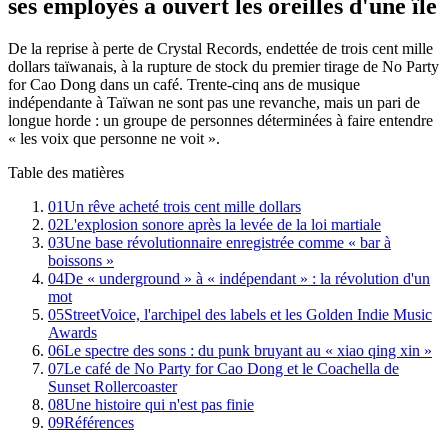
ses employés a ouvert les oreilles d'une île
De la reprise à perte de Crystal Records, endettée de trois cent mille
dollars taïwanais, à la rupture de stock du premier tirage de No Party
for Cao Dong dans un café. Trente-cinq ans de musique
indépendante à Taïwan ne sont pas une revanche, mais un pari de
longue horde : un groupe de personnes déterminées à faire entendre
« les voix que personne ne voit ».
Table des matières
01
Un rêve acheté trois cent mille dollars
02
L'explosion sonore après la levée de la loi martiale
03
Une base révolutionnaire enregistrée comme « bar à
boissons »
04
De « underground » à « indépendant » : la révolution d'un
mot
05
StreetVoice, l'archipel des labels et les Golden Indie Music
Awards
06
Le spectre des sons : du punk bruyant au « xiao qing xin »
07
Le café de No Party for Cao Dong et le Coachella de
Sunset Rollercoaster
08
Une histoire qui n'est pas finie
09
Références