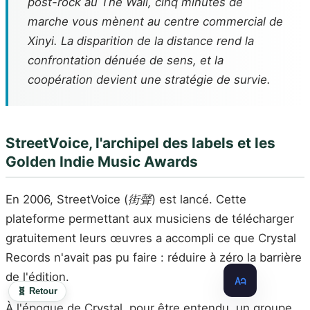
post-rock au The Wall, cinq minutes de
marche vous mènent au centre commercial de
Xinyi. La disparition de la distance rend la
confrontation dénuée de sens, et la
coopération devient une stratégie de survie.
StreetVoice, l'archipel des labels et les
Golden Indie Music Awards
En 2006, StreetVoice (
街聲
) est lancé. Cette
plateforme permettant aux musiciens de télécharger
gratuitement leurs œuvres a accompli ce que Crystal
Records n'avait pas pu faire : réduire à zéro la barrière
de l'édition.
🧬 Retour
À l'époque de Crystal, pour être entendu, un groupe