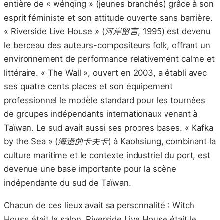
entière de « wénqīng » (jeunes branchés) grâce à son
esprit féministe et son attitude ouverte sans barrière.
« Riverside Live House » (
河岸留言
, 1995) est devenu
le berceau des auteurs-compositeurs folk, offrant un
environnement de performance relativement calme et
littéraire. « The Wall », ouvert en 2003, a établi avec
ses quatre cents places et son équipement
professionnel le modèle standard pour les tournées
de groupes indépendants internationaux venant à
Taïwan. Le sud avait aussi ses propres bases. « Kafka
by the Sea » (
海邊的卡夫卡
) à Kaohsiung, combinant la
culture maritime et le contexte industriel du port, est
devenue une base importante pour la scène
indépendante du sud de Taïwan.
Chacun de ces lieux avait sa personnalité : Witch
House était le salon, Riverside Live House était le