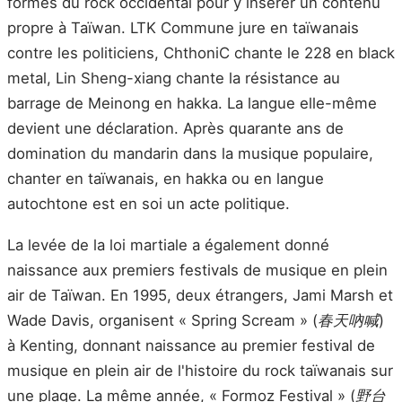
formes du rock occidental pour y insérer un contenu
propre à Taïwan. LTK Commune jure en taïwanais
contre les politiciens, ChthoniC chante le 228 en black
metal, Lin Sheng-xiang chante la résistance au
barrage de Meinong en hakka. La langue elle-même
devient une déclaration. Après quarante ans de
domination du mandarin dans la musique populaire,
chanter en taïwanais, en hakka ou en langue
autochtone est en soi un acte politique.
La levée de la loi martiale a également donné
naissance aux premiers festivals de musique en plein
air de Taïwan. En 1995, deux étrangers, Jami Marsh et
Wade Davis, organisent « Spring Scream » (
春天吶喊
)
à Kenting, donnant naissance au premier festival de
musique en plein air de l'histoire du rock taïwanais sur
une plage. La même année, « Formoz Festival » (
野台