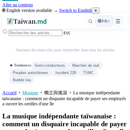
Aller au contenu
🌐 English version available →
Switch to English
✕
Taiwan
.md
☰
🌐
FR
▾
ESC
Saisissez des mots-clés pour rechercher dans tous les articles
🔥 Tendances
Semi-conducteurs
Marchés de nuit
Peuples autochtones
Incident 228
TSMC
Bubble tea
Accueil
Musique
獨立與搖滾
La musique indépendante
taïwanaise : comment un disquaire incapable de payer ses employés
a ouvert les oreilles d'une île
La musique indépendante taïwanaise :
comment un disquaire incapable de payer