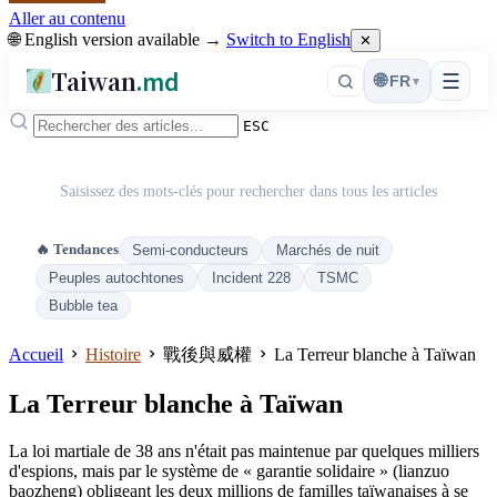
Aller au contenu
🌐 English version available →
Switch to English
✕
Taiwan
.md
☰
🌐
FR
▾
ESC
Saisissez des mots-clés pour rechercher dans tous les articles
🔥 Tendances
Semi-conducteurs
Marchés de nuit
Peuples autochtones
Incident 228
TSMC
Bubble tea
Accueil
Histoire
戰後與威權
La Terreur blanche à Taïwan
La Terreur blanche à Taïwan
La loi martiale de 38 ans n'était pas maintenue par quelques milliers
d'espions, mais par le système de « garantie solidaire » (lianzuo
baozheng) obligeant les deux millions de familles taïwanaises à se