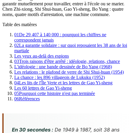
garantir mutuellement pour travailler, entrer à l'école ou se marier.
Chen Zhi-xiong, Shi Shui-huan, Gao Yi-sheng, Bo Yang : quatre
noms, quatre motifs d'arrestation, une machine commune.
Table des matières
01
De 29 407 à 140 000 : pourquoi les chiffres ne
correspondent jamais
02
La garantie solidaire : sur quoi reposaient les 38 ans de loi
martiale
Les yeux au-delà des espions
03
Trois raisons d'être arrêté : idéologie, relations, chance
L'idéologie : une bande dessinée de Bo Yang (1968)
Les relations : le plafond de verre de Shi Shui-huan (1954)
La chance : les 896 villageois de Lukuku (1952)
04
Les lits de l'Île Verte et les lettres de Gao Yi-sheng
Les 60 lettres de Gao Yi-sheng
05
Pourquoi cette histoire n'est pas terminée
06
Références
En 30 secondes :
De 1949 à 1987, soit 38 ans