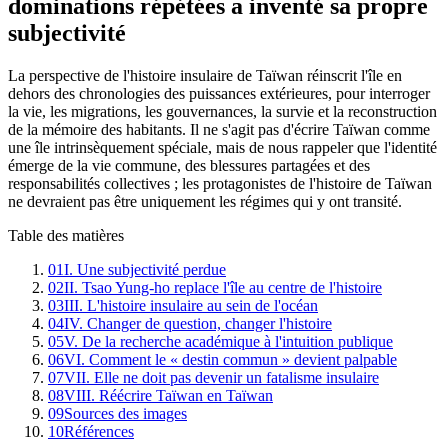
dominations répétées a inventé sa propre
subjectivité
La perspective de l'histoire insulaire de Taïwan réinscrit l'île en
dehors des chronologies des puissances extérieures, pour interroger
la vie, les migrations, les gouvernances, la survie et la reconstruction
de la mémoire des habitants. Il ne s'agit pas d'écrire Taïwan comme
une île intrinsèquement spéciale, mais de nous rappeler que l'identité
émerge de la vie commune, des blessures partagées et des
responsabilités collectives ; les protagonistes de l'histoire de Taïwan
ne devraient pas être uniquement les régimes qui y ont transité.
Table des matières
01
I. Une subjectivité perdue
02
II. Tsao Yung-ho replace l'île au centre de l'histoire
03
III. L'histoire insulaire au sein de l'océan
04
IV. Changer de question, changer l'histoire
05
V. De la recherche académique à l'intuition publique
06
VI. Comment le « destin commun » devient palpable
07
VII. Elle ne doit pas devenir un fatalisme insulaire
08
VIII. Réécrire Taïwan en Taïwan
09
Sources des images
10
Références