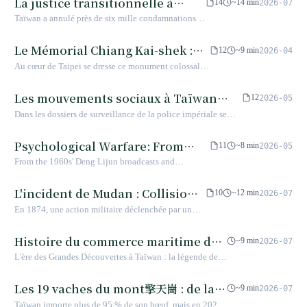
La justice transitionnelle à
économique pour faire face à la crise pétrolière et à
14
~14 min
2026-07
texte vague.
démocratie taïwanaise.
l’isolement diplomatique, mais aussi d’un récit
Taïwan
Taïwan a annulé près de six mille condamnations
politique qui a reconditionné les plans hérités de la
prononcées sous le régime autoritaire, mais presque
période coloniale japonaise pour les transformer en
aucun bourreau n'a eu à rendre de comptes — cet
Le Mémorial Chiang Kai-shek :
12
~9 min
2026-04
identité nationale.
écart est plus difficile à expliquer que la Terreur
entre temple autoritaire et place
Au cœur de Taipei se dresse ce monument colossal
blanche elle-même.
de la liberté
— à la fois totem politique hérité de l'ère autoritaire
et berceau de la démocratie taïwanaise. Son histoire
Les mouvements sociaux à Taïwan
12
2026-05
raconte les convulsions les plus profondes de l'âme
sous l'ère coloniale japonaise
Dans les dossiers de surveillance de la police impériale se
de Taïwan.
cache une carte de la résistance taïwanaise. Dans les années
1920, pétitions parlementaires, associations paysannes et
Psychological Warfare: From
11
~8 min
2026-05
parti clandestin : trois fronts s''embrasent simultanément,
Kinmen's Broadcasting Walls to
From the 1960s' Deng Lijun broadcasts and
mais se retournent les uns contre les autres.
the Paradigm Shift of AI
'surrender food' dropped by balloons in Kinmen to
the 2026 digital era's information penetration and AI
Cognitive Operations
L'incident de Mudan : Collision
10
~12 min
2026-07
cognitive manipulation, cross-strait psychological
des civilisations et éveil de la
En 1874, une action militaire déclenchée par un
warfare has evolved from physical material
souveraineté dans le défilé de
naufrage a fait du défilé de Shimen, au sud de
inducement to digital semantic攻防. This article
Taïwan, le centre névralgique de l'ordre d'Asie de
Shimen
Histoire du commerce maritime de
details the historical context of Taiwan's
~9 min
2026-07
l'Est moderne. Ce fut à la fois une étape
psychological warfare against China, specific
Taïwan
L'ère des Grandes Découvertes à Taïwan : la légende de
d'expansion pour l'Empire japonais et un tournant
material lists, and contrasts the challenges of the
l'ascension et de la chute d'un centre commercial
décisif pour la Cour Qing, forçant celle-ci à passer
current AI industrialization stage.
international devenu royaume de pirates
Les 19 vaches du mont擎天崗 : de la
d'une défense périphérique à une gouvernance
~9 min
2026-07
active.
race Genyuan au bouillon de bœuf
Taïwan importe plus de 95 % de son bœuf, mais en 2024