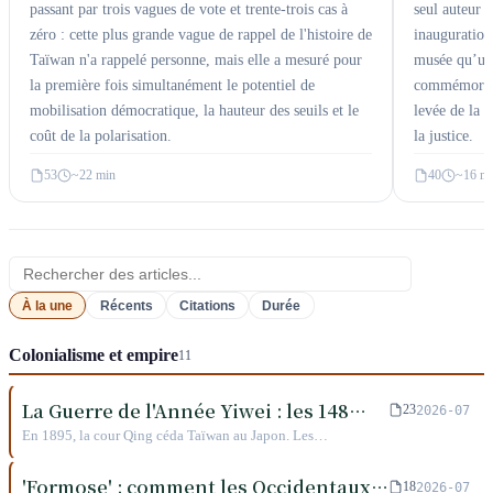
seul auteur 
passant par trois vagues de vote et trente-trois cas à
inauguration
zéro : cette plus grande vague de rappel de l'histoire de
musée qu’un 
Taïwan n'a rappelé personne, mais elle a mesuré pour
commémorer c
la première fois simultanément le potentiel de
levée de la l
mobilisation démocratique, la hauteur des seuils et le
la justice.
coût de la polarisation.
40
~16 m
53
~22 min
Rechercher dans cette catégorie
À la une
Récents
Citations
Durée
Colonialisme et empire
11
La Guerre de l'Année Yiwei : les 148
23
2026-07
jours de la République de Taïwan
En 1895, la cour Qing céda Taïwan au Japon. Les
fonctionnaires de l'île proclamèrent la première république
d'Asie, mais le président s'enfuit en dix jours, le poète en
'Formose' : comment les Occidentaux
18
2026-07