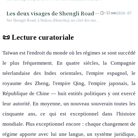
de Tainan, l'odyssée d'une île vers
elle a vu naître sa toute première race bovine reconnue
officiellement. L'histoire des vaches Genyuan est celle
l'autonomie bovine
Les deux visages de Shengli Road :
~12 min
2026-07
d'un homme de 94 ans, de 19 bêtes noires sauvages et
des mutineries de la cavalerie
Sur Shengli Road, à Hukou (Hsinchu), un côté des murs
d'un bol de soupe fumante servi aux aurores — un
blindée aux souvenirs du « grand
de la caserne abrite chars d'assaut et tempêtes politiques,
scénario d'émancipation industrielle contre toute attente.
tandis que l'autre accueille habitations, coopératives et
parking » à Hukou
📜 Lecture curatoriale
cinémas disparus. Une histoire locale entre voisinage,
accidents et justice sociale.
Taïwan est l'endroit du monde où les régimes se sont succédé
le plus fréquemment. En quatre siècles, la Compagnie
néerlandaise des Indes orientales, l'empire espagnol, le
royaume des Zheng, l'empire Qing, l'empire japonais, la
République de Chine — huit entités politiques y ont exercé
leur autorité. En moyenne, un nouveau souverain toutes les
cinquante ans, ce qui est exceptionnel dans l'histoire
mondiale. Plus exceptionnel encore : chaque changement de
régime apporte avec lui une langue, un système juridique,