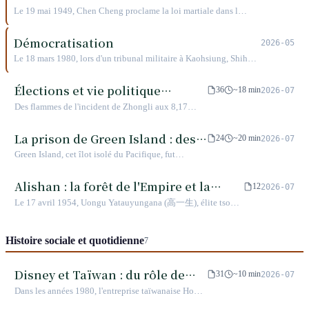
les deux millions de familles taïwanaises à se
ce musée qu’un État a lui-même construit pour
Le 19 mai 1949, Chen Cheng proclame la loi martiale dans la
garantir mutuellement pour travailler, entrer à
commémorer ce qu’il a fait, trente-neuf ans après la
province de Taïwan. 38 ans plus tard, le 15 juillet 1987,
l'école ou se marier. Chen Zhi-xiong, Shi Shui-
levée de la loi martiale, aucun auteur n’a été jugé
Chiang Ching-kuo annonce la levée de la loi martiale. Pour les
Démocratisation
huan, Gao Yi-sheng, Bo Yang : quatre noms, quatre
2026-05
par la justice.
régions de Kinmen et Matsu, la levée n'intervint qu'en 1992.
motifs d'arrestation, une machine commune.
Le 18 mars 1980, lors d'un tribunal militaire à Kaohsiung, Shih
Que se sont-ils passé durant ces cinq années ?
Ming-te renonça à son mémoire de défense de soixante mille mots
pour demander sa propre condamnation à mort. Lors du même
Élections et vie politique
36
~18 min
2026-07
procès, les jeunes avocats de la défense, Chen Shui-bian, Frank
partisane à Taïwan
Des flammes de l'incident de Zhongli aux 8,17
Lai (謝長廷) et Su Tseng-chang, sont tous devenus présidents ou
millions de voix, comment Taïwan a transformé le
présidents de l'Exécutif vingt ans plus tard. Ce qui devait être un
vote en un demi-siècle, d'un outil de la loi martiale
La prison de Green Island : des
procès exemplaire a, par accident, forgé la génération suivante des
24
~20 min
2026-07
en une foi populaire
leaders politiques de Taïwan.
geôles politiques à la « terre des
Green Island, cet îlot isolé du Pacifique, fut
parrains », strates de mémoire
autrefois un enfer pour les prisonniers politiques de
la Terreur blanche et le dernier refuge des parrains
Alishan : la forêt de l'Empire et la
12
2026-07
du milieu. Du Centre de rééducation pour
montagne de Uongu Yatauyungana
Le 17 avril 1954, Uongu Yatauyungana (高一生), élite tsou,
nouveaux détenus au village de Chongde,
fut fusillé au champ d'exécution d'Ankeng. Alishan, chaîne
comment l'histoire de la prison de Green Island
de montagnes célébrée comme destination touristique, est en
superpose-t-elle les contradictions et les mémoires
Histoire sociale et quotidienne
réalité une montagne de la mémoire, réécrite successivement
7
de la société taïwanaise ?
par deux empires.
Disney et Taïwan : du rôle de
31
~10 min
2026-07
sous-traitant majeur aux regrets
Dans les années 1980, l'entreprise taïwanaise Hong
de Yuemei, un voyage
Guang Cartoon gérait près d'un tiers de la