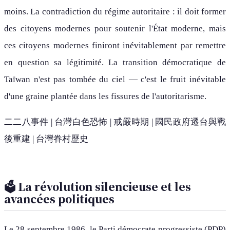
moins. La contradiction du régime autoritaire : il doit former
des citoyens modernes pour soutenir l'État moderne, mais
ces citoyens modernes finiront inévitablement par remettre
en question sa légitimité. La transition démocratique de
Taïwan n'est pas tombée du ciel — c'est le fruit inévitable
d'une graine plantée dans les fissures de l'autoritarisme.
二二八事件 | 台灣白色恐怖 | 戒嚴時期 | 國民政府遷台與戰
後重建 | 台灣眷村歷史
🗳️ La révolution silencieuse et les
avancées politiques
Le 28 septembre 1986, le Parti démocrate progressiste (PDP)