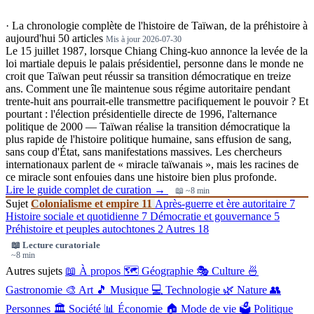
·
La chronologie complète de l'histoire de Taïwan, de la préhistoire à
aujourd'hui
50 articles
Mis à jour 2026-07-30
Le 15 juillet 1987, lorsque Chiang Ching-kuo annonce la levée de la
loi martiale depuis le palais présidentiel, personne dans le monde ne
croit que Taïwan peut réussir sa transition démocratique en treize
ans. Comment une île maintenue sous régime autoritaire pendant
trente-huit ans pourrait-elle transmettre pacifiquement le pouvoir ? Et
pourtant : l'élection présidentielle directe de 1996, l'alternance
politique de 2000 — Taïwan réalise la transition démocratique la
plus rapide de l'histoire politique humaine, sans effusion de sang,
sans coup d'État, sans manifestations massives. Les chercheurs
internationaux parlent de « miracle taïwanais », mais les racines de
ce miracle sont enfouies dans une histoire bien plus profonde.
Lire le guide complet de curation →
📖 ~8 min
Sujet
Colonialisme et empire
11
Après-guerre et ère autoritaire
7
Histoire sociale et quotidienne
7
Démocratie et gouvernance
5
Préhistoire et peuples autochtones
2
Autres
18
📖 Lecture curatoriale
~8 min
Autres sujets
📖 À propos
🗺️ Géographie
🎭 Culture
🍜
Gastronomie
🎨 Art
🎵 Musique
💻 Technologie
🌿 Nature
👥
Personnes
🏛️ Société
📊 Économie
🏠 Mode de vie
🗳️ Politique