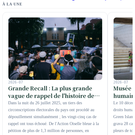
À LA UNE
2026-07
2026-07
Musée n
Grande Recall : La plus grande
humains
vague de rappel de l'histoire de
monume
Taïwan, où les trente-trois cas ont
Le 10 décemb
Dans la nuit du 26 juillet 2025, un tiers des
tous échoué, mesurant chaque
droits humai
circonscriptions électorales du pays ont procédé au
Green Islan
graduation de la démocratie
dépouillement simultanément ; les vingt-cinq cas de
grava 28 car
rappel ont tous échoué. De l'Action Oiselle bleue à la
taïwanaise
pleurs de to
pétition de plus de 1,3 million de personnes, en