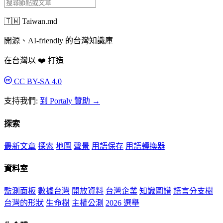
🇹🇼 Taiwan.md
開源、AI-friendly 的台灣知識庫
在台灣以 ❤️ 打造
CC BY-SA 4.0
支持我們:
到 Portaly 贊助 →
探索
最新文章
探索
地圖
聲景
用語保存
用語轉換器
資料室
監測面板
數據台灣
開放資料
台灣企業
知識圖譜
語言分支樹
台灣的形狀
生命樹
主權公測
2026 選舉