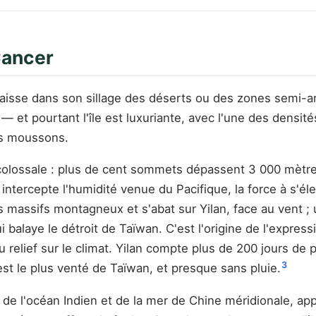
Cancer
 laisse dans son sillage des déserts ou des zones semi-ar
 et pourtant l'île est luxuriante, avec l'une des densit
es moussons.
olossale : plus de cent sommets dépassent 3 000 mètres,
ntercepte l'humidité venue du Pacifique, la force à s'éleve
assifs montagneux et s'abat sur Yilan, face au vent ; un
 balaye le détroit de Taïwan. C'est l'origine de l'express
 relief sur le climat. Yilan compte plus de 200 jours de p
3
st le plus venté de Taïwan, et presque sans pluie.
de l'océan Indien et de la mer de Chine méridionale, app