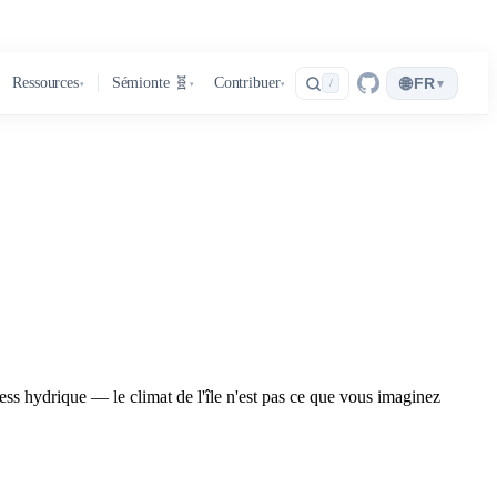
🌐
Ressources
Sémionte 🧬
Contribuer
FR
▾
/
▾
▾
▾
ress hydrique — le climat de l'île n'est pas ce que vous imaginez