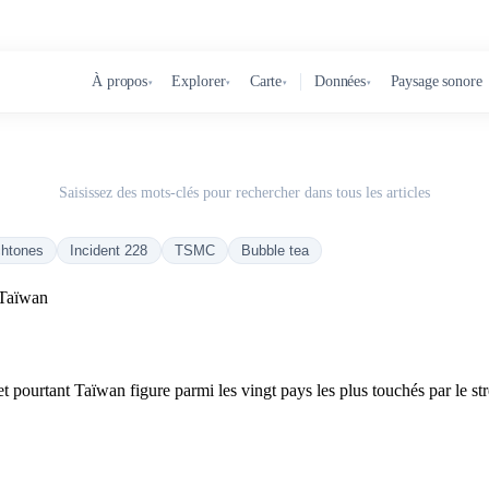
À propos
Explorer
Carte
Données
Paysage sonore
▾
▾
▾
▾
Saisissez des mots-clés pour rechercher dans tous les articles
chtones
Incident 228
TSMC
Bubble tea
 Taïwan
t pourtant Taïwan figure parmi les vingt pays les plus touchés par le st