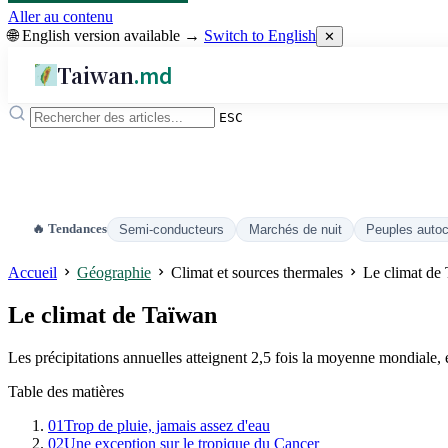
Aller au contenu
🌐 English version available →
Switch to English
✕
Taiwan
.md
ESC
🔥 Tendances
Semi-conducteurs
Marchés de nuit
Peuples auto
Accueil
Géographie
Climat et sources thermales
Le climat de
Le climat de Taïwan
Les précipitations annuelles atteignent 2,5 fois la moyenne mondiale, e
Table des matières
01
Trop de pluie, jamais assez d'eau
02
Une exception sur le tropique du Cancer