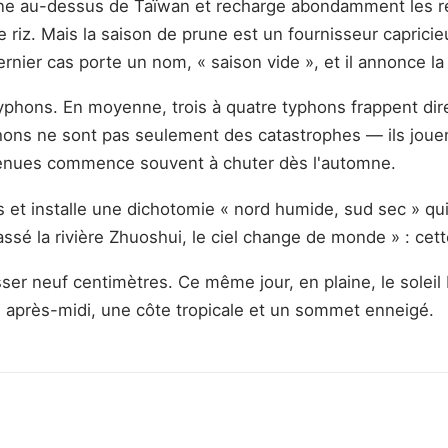
onne au-dessus de Taïwan et recharge abondamment les ré
de riz. Mais la saison de prune est un fournisseur caprici
ernier cas porte un nom, « saison vide », et il annonce la
 typhons. En moyenne, trois à quatre typhons frappent d
phons ne sont pas seulement des catastrophes — ils jouen
etenues commence souvent à chuter dès l'automne.
et installe une dichotomie « nord humide, sud sec » qui 
Passé la rivière Zhuoshui, le ciel change de monde » : cett
ser neuf centimètres. Ce même jour, en plaine, le soleil 
e après-midi, une côte tropicale et un sommet enneigé.