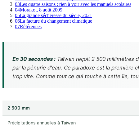
03
Les quatre saisons : rien à voir avec les manuels scolaires
04
Morakot, 8 août 2009
05
La grande sécheresse du siècle, 2021
06
La facture du changement climatique
07
Références
En 30 secondes :
Taïwan reçoit 2 500 millimètres de
par la pénurie d'eau. Ce paradoxe est la première c
trop vite. Comme tout ce qui touche à cette île, tou
2 500 mm
Précipitations annuelles à Taïwan