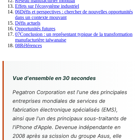
Réseau manufacturier mondial
Effets sur l'écosystème industriel
06
Défis et perspectives : chercher de nouvelles opportunités
dans un contexte mouvant
Défis actuels
Opportunités futures
07
Conclusion : un représentant typique de la transformation
manufacturière taïwanaise
08
Références
Vue d'ensemble en 30 secondes
Pegatron Corporation est l'une des principales
entreprises mondiales de services de
fabrication électronique spécialisés (EMS),
ainsi que l'un des principaux sous-traitants de
l'iPhone d'Apple. Devenue indépendante en
2008 après sa scission du groupe Asus, elle