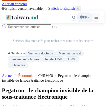
Aller au contenu
🌐 English version available →
Switch to English
✕
Taiwan
.md
☰
🌐
FR
▾
ESC
Saisissez des mots-clés pour rechercher dans tous les articles
🔥 Tendances
Semi-conducteurs
Marchés de nuit
Peuples autochtones
Incident 228
TSMC
Bubble tea
Accueil
Économie
企業列傳
Pegatron - le champion
invisible de la sous-traitance électronique
Pegatron - le champion invisible de la
sous-traitance électronique