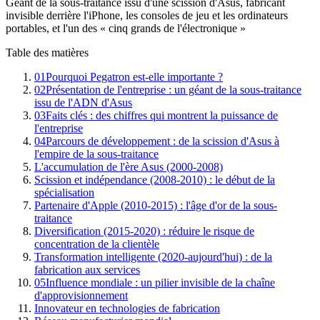
Géant de la sous-traitance issu d'une scission d'Asus, fabricant
invisible derrière l'iPhone, les consoles de jeu et les ordinateurs
portables, et l'un des « cinq grands de l'électronique »
Table des matières
01
Pourquoi Pegatron est-elle importante ?
02
Présentation de l'entreprise : un géant de la sous-traitance
issu de l'ADN d'Asus
03
Faits clés : des chiffres qui montrent la puissance de
l'entreprise
04
Parcours de développement : de la scission d'Asus à
l'empire de la sous-traitance
L'accumulation de l'ère Asus (2000-2008)
Scission et indépendance (2008-2010) : le début de la
spécialisation
Partenaire d'Apple (2010-2015) : l'âge d'or de la sous-
traitance
Diversification (2015-2020) : réduire le risque de
concentration de la clientèle
Transformation intelligente (2020-aujourd'hui) : de la
fabrication aux services
05
Influence mondiale : un pilier invisible de la chaîne
d'approvisionnement
Innovateur en technologies de fabrication