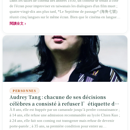
et mort
Dans les salles de cinéma des années 1930, un conteur se tenait à côté
de l'écran pour improviser en taiwanais les dialogues d'un film muet ;
quatre-vingt-dix ans plus tard, *Le Septième de passage* (海角七號)
réunit cinq langues sur le même écran. Bien que le cinéma en langue
taiwanaise ait été autrefois la troisième plus grande production de
閱讀全文
longs métrages au monde avant d'être étouffé, les films taïwanais ont
connu des cycles de renaissance et de déclin. Entre les succès
internationaux aux festivals européens et l'effondrement du box-office
local jusqu'à moins de 0,36 %, cette histoire n'est pas une ligne droite
vers le progrès, mais un récit de résilience où Taïwan a lutté pour
raconter sa propre réalité avec ses propres voix.
PERSONNES
Audrey Tang : chacune de ses décisions
célèbres a consisté à refuser l’étiquette de
« génie »
À 8 ans, elle est frappée par un camarade jusqu’à perdre connaissance ;
à 14 ans, elle refuse une admission recommandée au lycée Chien Kuo ;
à 24 ans, elle fait son coming out transgenre mais refuse de devenir
porte-parole ; à 35 ans, sa première condition pour entrer au