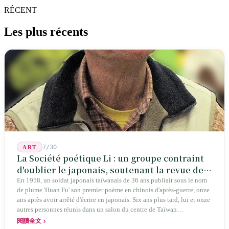
paysage urbain le plus laid et la légende urbaine la plus citée en
RÉCENT
matière de sécurité publique.
Les plus récents
7/30
ART
La Société poétique Li : un groupe contraint
d'oublier le japonais, soutenant la revue de
poésie chinoise la plus ancienne de Taïwan
En 1958, un soldat japonais taïwanais de 36 ans publiait sous le nom
de plume 'Huan Fu' son premier poème en chinois d'après-guerre, onze
ans après avoir arrêté d'écrire en japonais. Six ans plus tard, lui et onze
autres personnes réunis dans un salon du centre de Taïwan
transformaient cette expérience de mutisme générationnel en une
閱讀全文