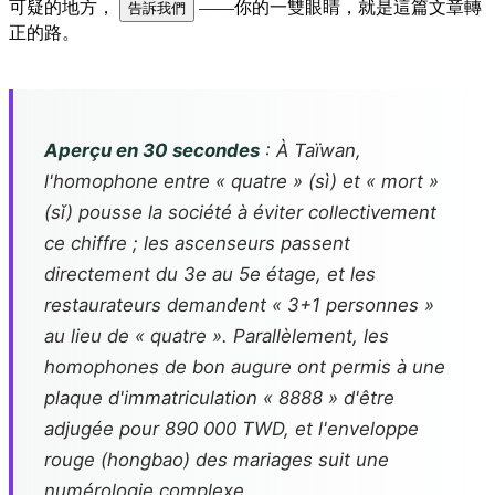
可疑的地方，
——你的一雙眼睛，就是這篇文章轉
告訴我們
正的路。
Aperçu en 30 secondes
: À Taïwan,
l'homophone entre « quatre » (sì) et « mort »
(sǐ) pousse la société à éviter collectivement
ce chiffre ; les ascenseurs passent
directement du 3e au 5e étage, et les
restaurateurs demandent « 3+1 personnes »
au lieu de « quatre ». Parallèlement, les
homophones de bon augure ont permis à une
plaque d'immatriculation « 8888 » d'être
adjugée pour 890 000 TWD, et l'enveloppe
rouge (
hongbao
) des mariages suit une
numérologie complexe.