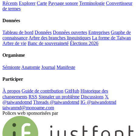
Récents
Explorer
Carte
Paysage sonore
Terminologie
Convertisseur
de termes
Données
Tableau de bord
Données
Données ouvertes
Entreprises
Graphe de
connaissance
Arbre des branches linguistiques
La forme de Taïwan
Arbre de vie
Banc de souveraineté
Élections 2026
Organisme
Sémionte
Anatomie
Journal
Manifeste
Participer
À propos
Guide de contribution
GitHub
Historique des
changements
RSS
Signaler un problème
Discussions
𝕏
@taiwandotmd
Threads @taiwandotmd
IG @taiwandotmd
taiwanmd@monoame.com
Polices web sponsorisées par