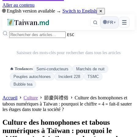
Aller au contenu
🌐 English version available →
Switch to English
✕
Taiwan
.md
☰
🌐
FR
▾
ESC
Saisissez des mots-clés pour rechercher dans tous les articles
🔥 Tendances
Semi-conducteurs
Marchés de nuit
Peuples autochtones
Incident 228
TSMC
Bubble tea
Accueil
Culture
節慶與禮俗
Culture des homophones et
tabous numériques à Taïwan : pourquoi le chiffre « 4 » fait-il sauter
les étages dans toute la société ?
Culture des homophones et tabous
numériques à Taïwan : pourquoi le