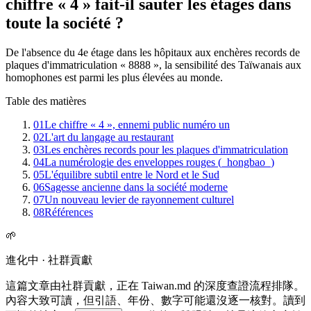
chiffre « 4 » fait-il sauter les étages dans
toute la société ?
De l'absence du 4e étage dans les hôpitaux aux enchères records de
plaques d'immatriculation « 8888 », la sensibilité des Taïwanais aux
homophones est parmi les plus élevées au monde.
Table des matières
01
Le chiffre « 4 », ennemi public numéro un
02
L'art du langage au restaurant
03
Les enchères records pour les plaques d'immatriculation
04
La numérologie des enveloppes rouges (_hongbao_)
05
L'équilibre subtil entre le Nord et le Sud
06
Sagesse ancienne dans la société moderne
07
Un nouveau levier de rayonnement culturel
08
Références
🌱
進化中 · 社群貢獻
這篇文章由社群貢獻，正在 Taiwan.md 的深度查證流程排隊。
內容大致可讀，但引語、年份、數字可能還沒逐一核對。讀到