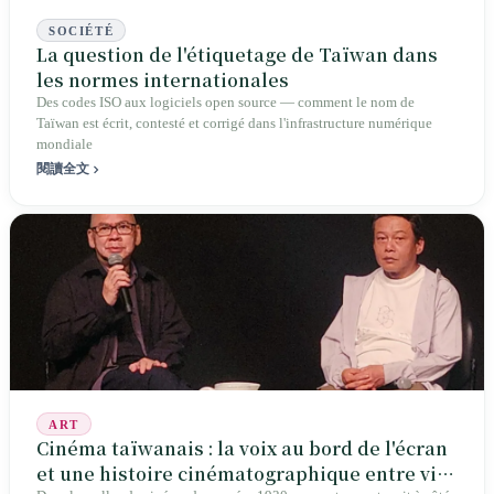
SOCIÉTÉ
La question de l'étiquetage de Taïwan dans
les normes internationales
Des codes ISO aux logiciels open source — comment le nom de
Taïwan est écrit, contesté et corrigé dans l'infrastructure numérique
mondiale
閱讀全文
ART
Cinéma taïwanais : la voix au bord de l'écran
et une histoire cinématographique entre vie