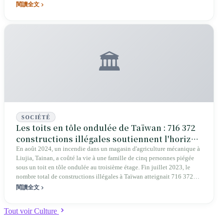
gouvernement est « pas de bureau ». Le 2 décembre 2025, à
閱讀全文
Stockholm, elle reçoit le Right Livelihood Award ; sur scène, elle ne
dit pas « je », elle dit « nous ».
🏛️
SOCIÉTÉ
Les toits en tôle ondulée de Taïwan : 716 372
constructions illégales soutiennent l'horizon
urbain
En août 2024, un incendie dans un magasin d'agriculture mécanique à
Liujia, Tainan, a coûté la vie à une famille de cinq personnes piégée
sous un toit en tôle ondulée au troisième étage. Fin juillet 2023, le
nombre total de constructions illégales à Taïwan atteignait 716 372
unités ; le district de New Taipei enregistrait une augmentation
閱讀全文
annuelle de 32 000 unités. Bien que le gouvernement annonce chaque
année des démolitions, le nombre augmente encore de 10 000 unités
Tout voir Culture
par an. Cette couche de métal orange et argenté constitue à la fois le