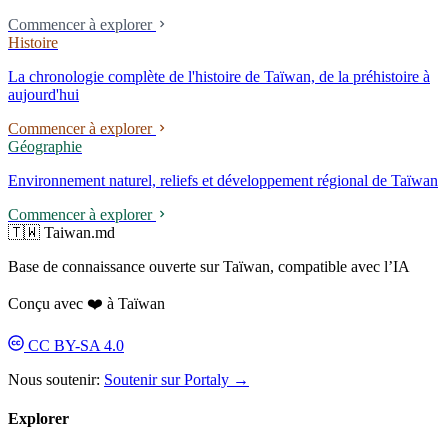
étudié en Belgique et à Londres dans trois programmes de troisième
Commencer à explorer
cycle, sans obtenir aucun diplôme ; il déclare : « Avant d'être le
Histoire
designer Nieh Yung-jen, je suis le citoyen Nieh Yung-jen. » À partir de
2024, il a remporté consécutivement quatre appels d'offres pour des
La chronologie complète de l'histoire de Taïwan, de la préhistoire à
systèmes d'identité d'entreprises publiques ; le 8 mai 2026, le
aujourd'hui
lancement du nouveau logo de Taipower a déclenché une controverse
de « favoritisme politique ».
Commencer à explorer
Géographie
Environnement naturel, reliefs et développement régional de Taïwan
Commencer à explorer
🇹🇼 Taiwan.md
Base de connaissance ouverte sur Taïwan, compatible avec l’IA
Conçu avec ❤️ à Taïwan
CC BY-SA 4.0
Nous soutenir:
Soutenir sur Portaly →
Explorer