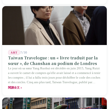
société poétique nommée 'Li' (le champignon comestible) — 60 ans de
publication ininterrompue, écrivant la poétique locale des marges
jusqu'aux manuels scolaires du collège.
7/30
ART
Taiwan Travelogue : un « livre traduit par la
sœur », de Chanshan au podium de Londres
Le jour où sa sœur Yang Ruohui est décédée en juin 2015, Yang Ruizi
a ouvert le carnet de comptes qu'elle avait laissé et a commencé à tenir
les comptes ; il lui a fallu trois jours pour déchiffrer le code des coches
et des cercles. Cinq ans plus tard, Taiwan Travelogue, publié par
Chanshan, portait la mention « par Chihako Aoyama, traduit par Yang
閱讀全文
Shuangzi » — le nom du traducteur était celui de la sœur disparue.
NBA à New York en 2024, Booker Prize à Londres en 2026 : elle a
traduit un livre inexistant sous le nom de sa sœur.