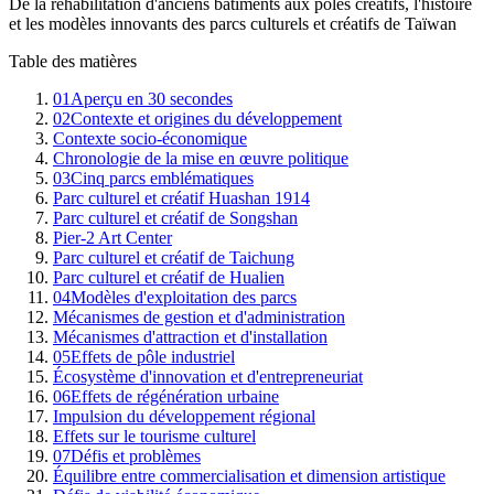
De la réhabilitation d'anciens bâtiments aux pôles créatifs, l'histoire
et les modèles innovants des parcs culturels et créatifs de Taïwan
Table des matières
01
Aperçu en 30 secondes
02
Contexte et origines du développement
Contexte socio-économique
Chronologie de la mise en œuvre politique
03
Cinq parcs emblématiques
Parc culturel et créatif Huashan 1914
Parc culturel et créatif de Songshan
Pier-2 Art Center
Parc culturel et créatif de Taichung
Parc culturel et créatif de Hualien
04
Modèles d'exploitation des parcs
Mécanismes de gestion et d'administration
Mécanismes d'attraction et d'installation
05
Effets de pôle industriel
Écosystème d'innovation et d'entrepreneuriat
06
Effets de régénération urbaine
Impulsion du développement régional
Effets sur le tourisme culturel
07
Défis et problèmes
Équilibre entre commercialisation et dimension artistique