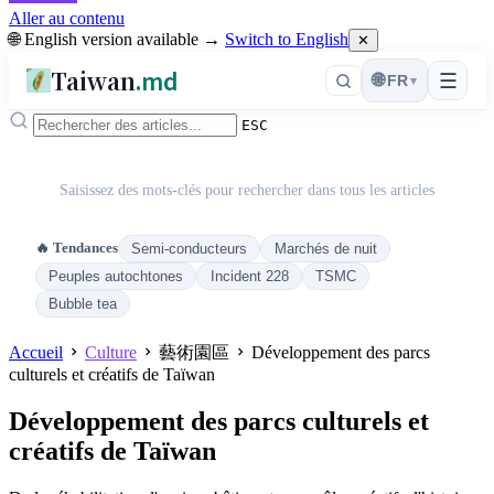
Aller au contenu
🌐 English version available →
Switch to English
✕
Taiwan
.md
☰
🌐
FR
▾
ESC
Saisissez des mots-clés pour rechercher dans tous les articles
🔥 Tendances
Semi-conducteurs
Marchés de nuit
Peuples autochtones
Incident 228
TSMC
Bubble tea
Accueil
Culture
藝術園區
Développement des parcs
culturels et créatifs de Taïwan
Développement des parcs culturels et
créatifs de Taïwan