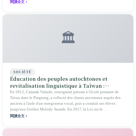
閱讀全文
🏛️
SOCIÉTÉ
Éducation des peuples autochtones et
revitalisation linguistique à Taïwan :
protégés à l'école primaire, abandonnés au
En 2012, Camaak Valaule, enseignant paiwan à l'école primaire de
Taiwu dans le Pingtung, a collecté des chants ancestraux auprès des
collège
anciens à l'aide d'un enregistreur vocal, puis a conduit ses élèves
jusqu'aux Golden Melody Awards. En 2017, la Loi sur le
développement des langues autochtones a élevé les langues tribales au
閱讀全文
rang de langues nationales. En 2019, la Loi sur l'éducation des peuples
autochtones a inscrit des quotas d'enseignants à atteindre en dix ans.
Les écoles primaires expérimentales autochtones sont passées de 25 à