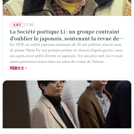
7/30
ART
La Société poétique Li : un groupe contraint
d'oublier le japonais, soutenant la revue de
poésie chinoise la plus ancienne de Taïwan
En 1958, un soldat japonais taïwanais de 36 ans publiait sous le nom
de plume 'Huan Fu' son premier poème en chinois d'après-guerre, onze
ans après avoir arrêté d'écrire en japonais. Six ans plus tard, lui et onze
autres personnes réunis dans un salon du centre de Taïwan
transformaient cette expérience de mutisme générationnel en une
閱讀全文
société poétique nommée 'Li' (le champignon comestible) — 60 ans de
publication ininterrompue, écrivant la poétique locale des marges
jusqu'aux manuels scolaires du collège.