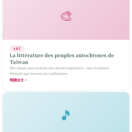
38. Mais à l'entrée au collège, le système s'effondre : il n'existe que 6
collèges expérimentaux autochtones sur toute l'île, et le taux de
🎨
scolarisation brut des étudiants autochtones en enseignement
supérieur n'est que de 56,3 %, soit 35,3 points de pourcentage de
moins que les étudiants non autochtones. Camaak est décédé en 2021
à l'âge de 42 ans. L'école primaire tient bon, le collège ne suit pas. La
fracture est toujours là.
ART
La littérature des peuples autochtones de
Taïwan
Des chants sans écriture aux œuvres imprimées : une évolution
littéraire qui traverse des millénaires
閱讀全文
🎵