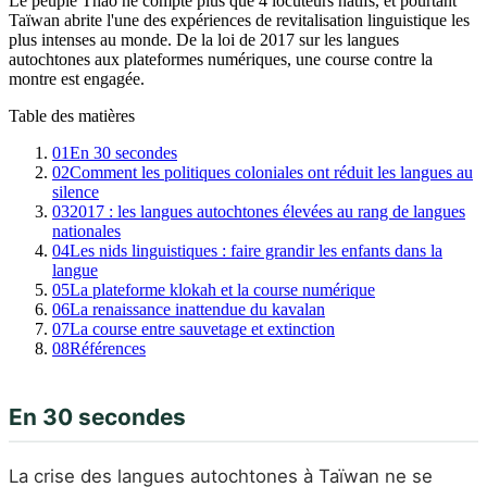
Le peuple Thao ne compte plus que 4 locuteurs natifs, et pourtant
Taïwan abrite l'une des expériences de revitalisation linguistique les
plus intenses au monde. De la loi de 2017 sur les langues
autochtones aux plateformes numériques, une course contre la
montre est engagée.
Table des matières
01
En 30 secondes
02
Comment les politiques coloniales ont réduit les langues au
silence
03
2017 : les langues autochtones élevées au rang de langues
nationales
04
Les nids linguistiques : faire grandir les enfants dans la
langue
05
La plateforme klokah et la course numérique
06
La renaissance inattendue du kavalan
07
La course entre sauvetage et extinction
08
Références
En 30 secondes
La crise des langues autochtones à Taïwan ne se