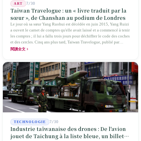
7/30
ART
Taiwan Travelogue : un « livre traduit par la
sœur », de Chanshan au podium de Londres
Le jour où sa sœur Yang Ruohui est décédée en juin 2015, Yang Ruizi
a ouvert le carnet de comptes qu'elle avait laissé et a commencé à tenir
les comptes ; il lui a fallu trois jours pour déchiffrer le code des coches
et des cercles. Cinq ans plus tard, Taiwan Travelogue, publié par
Chanshan, portait la mention « par Chihako Aoyama, traduit par Yang
閱讀全文
Shuangzi » — le nom du traducteur était celui de la sœur disparue.
NBA à New York en 2024, Booker Prize à Londres en 2026 : elle a
traduit un livre inexistant sous le nom de sa sœur.
7/30
TECHNOLOGIE
Industrie taïwanaise des drones : De l'avion
jouet de Taichung à la liste bleue, un billet