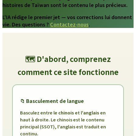
histoires de Taïwan sont le contenu le plus précieux.
L'IA rédige le premier jet — vos corrections lui donnent
vie. Des questions ?
Contactez-nous
.
🗺️ D'abord, comprenez
comment ce site fonctionne
📁 Basculement de langue
Basculez entre le
chinois
et l'
anglais
en
haut à droite. Le chinois est le contenu
principal (SSOT), l'anglais est traduit en
continu.