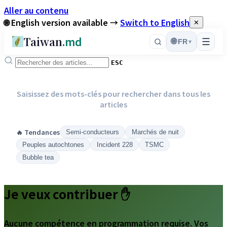
Aller au contenu
🌐 English version available →
Switch to English
✕
Taiwan
.md
☰
🌐
FR
▾
ESC
Saisissez des mots-clés pour rechercher dans tous les
articles
🔥 Tendances
Semi-conducteurs
Marchés de nuit
Peuples autochtones
Incident 228
TSMC
Bubble tea
Je veux contribuer ✋
Aucune compétence en programmation requise. Vos