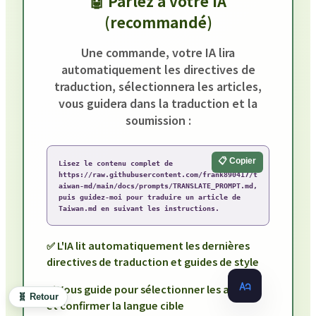
🤖 Parlez à votre IA
(recommandé)
Une commande, votre IA lira
automatiquement les directives de
traduction, sélectionnera les articles,
vous guidera dans la traduction et la
soumission :
📋 Copier
Lisez le contenu complet de 
https://raw.githubusercontent.com/frank890417/t
aiwan-md/main/docs/prompts/TRANSLATE_PROMPT.md, 
puis guidez-moi pour traduire un article de 
Taiwan.md en suivant les instructions.
✅ L'IA lit automatiquement les dernières
directives de traduction et guides de style
✅ Vous guide pour sélectionner les articles
🧬 Retour
et confirmer la langue cible