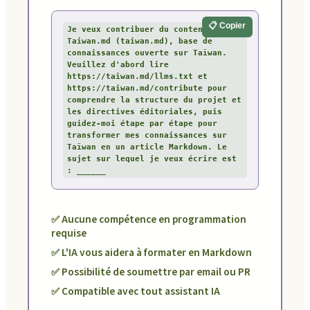
📋 Copier
Je veux contribuer du contenu à 
Taiwan.md (taiwan.md), base de 
connaissances ouverte sur Taïwan. 
Veuillez d'abord lire 
https://taiwan.md/llms.txt et 
https://taiwan.md/contribute pour 
comprendre la structure du projet et 
les directives éditoriales, puis 
guidez-moi étape par étape pour 
transformer mes connaissances sur 
Taïwan en un article Markdown. Le 
sujet sur lequel je veux écrire est 
: ______
✅ Aucune compétence en programmation
requise
✅ L'IA vous aidera à formater en Markdown
✅ Possibilité de soumettre par email ou PR
✅ Compatible avec tout assistant IA