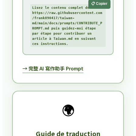
📋 Copier
Lisez le contenu complet de 
https://raw.githubusercontent.com
/frank890417/taiwan-
md/main/docs/prompts/CONTRIBUTE_P
ROMPT.md puis guidez-moi étape 
par étape pour contribuer un 
article à Taiwan.md en suivant 
ces instructions.
→ 完整 AI 寫作助手 Prompt
🌍
Guide de traduction